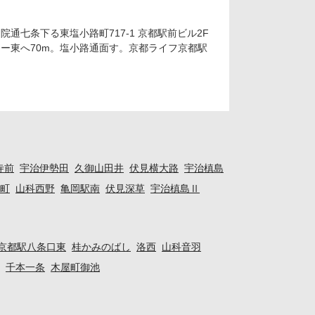
院通七条下る東塩小路町717-1 京都駅前ビル2F
ー東へ70m。塩小路通面す。京都ライフ京都駅
寺前
宇治伊勢田
久御山田井
伏見横大路
宇治槙島
津町
山科西野
亀岡駅南
伏見深草
宇治槙島Ⅱ
京都駅八条口東
桂かみのばし
洛西
山科音羽
千本一条
木屋町御池