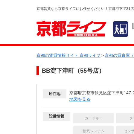
京都賃貸なら京都ライフにお任せください！京都府下で21
京都の賃貸情報サイト 京都ライフ
>
京都の貸倉庫（
BB淀下津町（55号店）
京都府京都市伏見区淀下津町147-2
所在地
地図を見る
設備情報
カードキー
タ
換気システム
セン