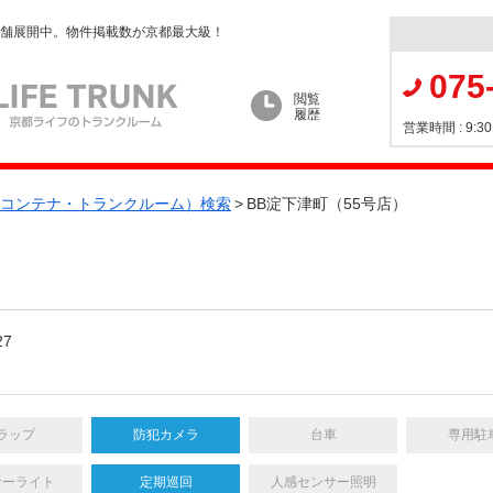
店舗展開中。物件掲載数が京都最大級！
075
閲覧
履歴
営業時間 : 9
コンテナ・トランクルーム）検索
>
BB淀下津町（55号店）
7
ラップ
防犯カメラ
台車
専用駐
サーライト
定期巡回
人感センサー照明