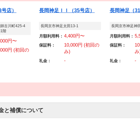
3号店）
長岡神足ＩＩ（35号店）
長岡神足（3
師古川町425-4
長岡京市神足太田13-1
長岡京市神足神
1階
4,400円〜
5
月額利用料：
月額利用料：
,000円〜
10,000円 (初回の
1
保証料：
保証料：
,000円 (初回の
み)
み
-
-
礼金：
礼金：
金と補償について