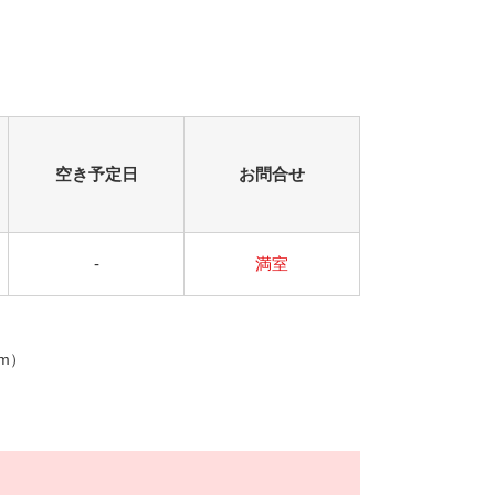
看板
空き予定日
お問合せ
-
満室
m）