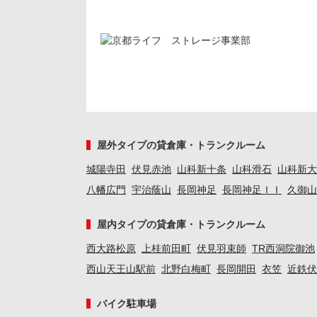
屋外タイプの貸倉庫・トランクルーム
城陽寺田
伏見赤池
山科新十条
山科滑石
山科新大
八幡広門
宇治蔭山
長岡神足
長岡神足ＩＩ
久御山
屋内タイプの貸倉庫・トランクルーム
西大路松原
上桂前田町
伏見羽束師
TR西洞院御池
西山天王山駅前
北野白梅町
長岡開田
衣笠
近鉄伏
バイク駐車場