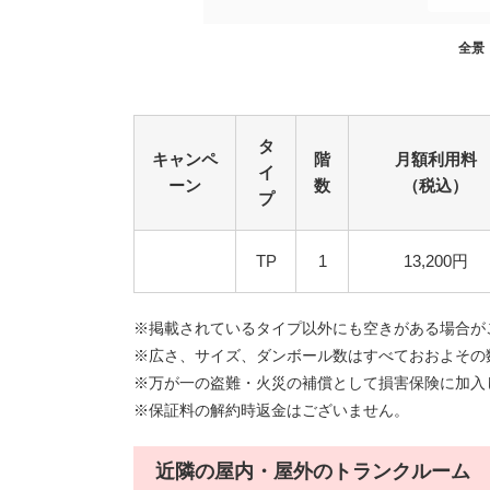
全景
タ
キャンペ
階
月額利用料
イ
ーン
数
（税込）
プ
TP
1
13,200円
※掲載されているタイプ以外にも空きがある場合が
※広さ、サイズ、ダンボール数はすべておおよその数値
※万が一の盗難・火災の補償として損害保険に加入
※保証料の解約時返金はございません。
近隣の屋内・屋外のトランクルーム