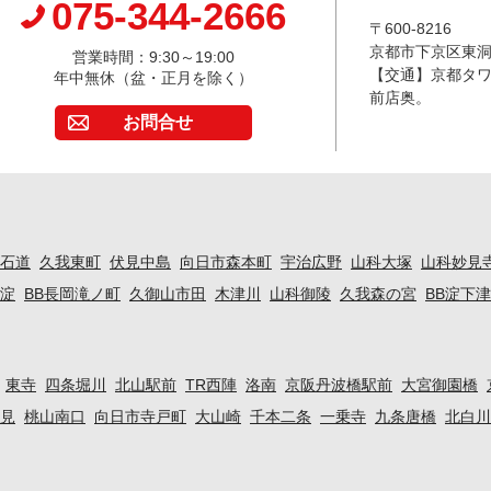
075-344-2666
〒600-8216
京都市下京区東洞
営業時間：9:30～19:00
【交通】京都タワ
年中無休（盆・正月を除く）
前店奥。
お問合せ
石道
久我東町
伏見中島
向日市森本町
宇治広野
山科大塚
山科妙見
淀
BB長岡滝ノ町
久御山市田
木津川
山科御陵
久我森の宮
BB淀下
東寺
四条堀川
北山駅前
TR西陣
洛南
京阪丹波橋駅前
大宮御園橋
見
桃山南口
向日市寺戸町
大山崎
千本二条
一乗寺
九条唐橋
北白川