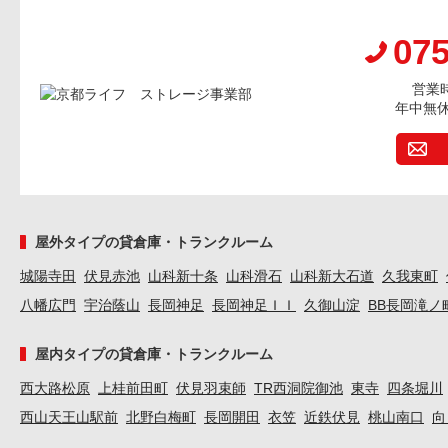
075
営業時
年中無
屋外タイプの貸倉庫・トランクルーム
城陽寺田
伏見赤池
山科新十条
山科滑石
山科新大石道
久我東町
八幡広門
宇治蔭山
長岡神足
長岡神足ＩＩ
久御山淀
BB長岡滝ノ
屋内タイプの貸倉庫・トランクルーム
西大路松原
上桂前田町
伏見羽束師
TR西洞院御池
東寺
四条堀川
西山天王山駅前
北野白梅町
長岡開田
衣笠
近鉄伏見
桃山南口
向