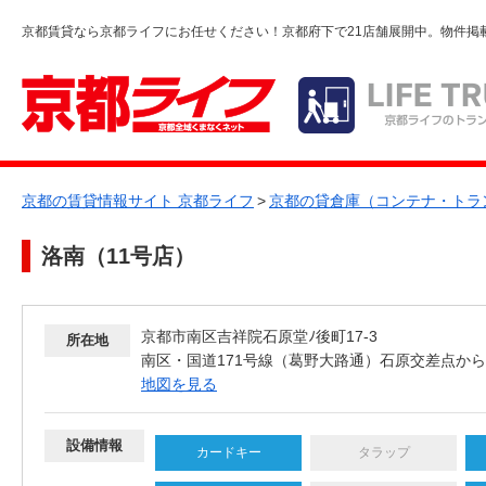
京都賃貸なら京都ライフにお任せください！京都府下で21店舗展開中。物件掲
京都の賃貸情報サイト 京都ライフ
>
京都の貸倉庫（コンテナ・トラ
洛南（11号店）
京都市南区吉祥院石原堂ﾉ後町17-3
所在地
南区・国道171号線（葛野大路通）石原交差点か
地図を見る
設備情報
カードキー
タラップ