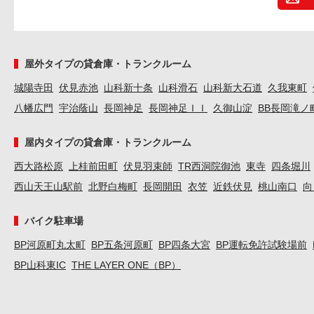
屋外タイプの貸倉庫・トランクルーム
城陽寺田
伏見赤池
山科新十条
山科滑石
山科新大石道
久我東町
八幡広門
宇治蔭山
長岡神足
長岡神足ＩＩ
久御山淀
BB長岡滝ノ
屋内タイプの貸倉庫・トランクルーム
西大路松原
上桂前田町
伏見羽束師
TR西洞院御池
東寺
四条堀川
西山天王山駅前
北野白梅町
長岡開田
衣笠
近鉄伏見
桃山南口
向
バイク駐車場
BP河原町丸太町
BP五条河原町
BP四条大宮
BP運転免許試験場前
BP山科東IC
THE LAYER ONE（BP）