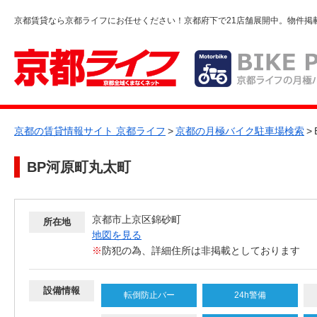
京都賃貸なら京都ライフにお任せください！京都府下で21店舗展開中。物件掲
京都の賃貸情報サイト 京都ライフ
>
京都の月極バイク駐車場検索
>
BP河原町丸太町
京都市上京区錦砂町
所在地
地図を見る
※
防犯の為、詳細住所は非掲載としております
設備情報
転倒防止バー
24h警備