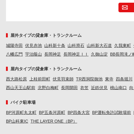
屋外タイプの貸倉庫・トランクルーム
城陽寺田
伏見赤池
山科新十条
山科滑石
山科新大石道
久我東町
八幡広門
宇治蔭山
長岡神足
長岡神足ＩＩ
久御山淀
BB長岡滝ノ
屋内タイプの貸倉庫・トランクルーム
西大路松原
上桂前田町
伏見羽束師
TR西洞院御池
東寺
四条堀川
西山天王山駅前
北野白梅町
長岡開田
衣笠
近鉄伏見
桃山南口
向
バイク駐車場
BP河原町丸太町
BP五条河原町
BP四条大宮
BP運転免許試験場前
BP山科東IC
THE LAYER ONE（BP）