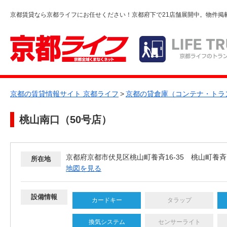
京都賃貸なら京都ライフにお任せください！京都府下で21店舗展開中。物件掲
京都の賃貸情報サイト 京都ライフ
>
京都の貸倉庫（コンテナ・トラ
桃山南口（50号店）
京都府京都市伏見区桃山町養斉16-35 桃山町養斉
所在地
地図を見る
設備情報
カードキー
タラップ
換気システム
センサーライト