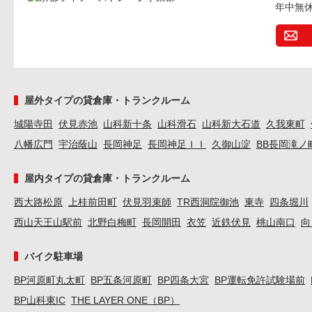
年中無
屋外タイプの貸倉庫・トランクルーム
城陽寺田
伏見赤池
山科新十条
山科滑石
山科新大石道
久我東町
八幡広門
宇治蔭山
長岡神足
長岡神足ＩＩ
久御山淀
BB長岡滝ノ
屋内タイプの貸倉庫・トランクルーム
西大路松原
上桂前田町
伏見羽束師
TR西洞院御池
東寺
四条堀川
西山天王山駅前
北野白梅町
長岡開田
衣笠
近鉄伏見
桃山南口
向
バイク駐車場
BP河原町丸太町
BP五条河原町
BP四条大宮
BP運転免許試験場前
BP山科東IC
THE LAYER ONE（BP）