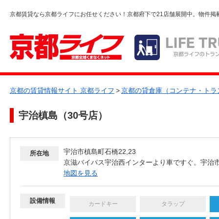
京都賃貸なら京都ライフにお任せください！京都府下で21店舗展開中。物件掲
京都の賃貸情報サイト 京都ライフ
>
京都の貸倉庫（コンテナ・トラ
宇治槙島（30号店）
宇治市槙島町石橋22,23
所在地
京滋バイパス宇治西インターより車ですぐ。宇治
地図を見る
設備情報
カードキー
タラップ