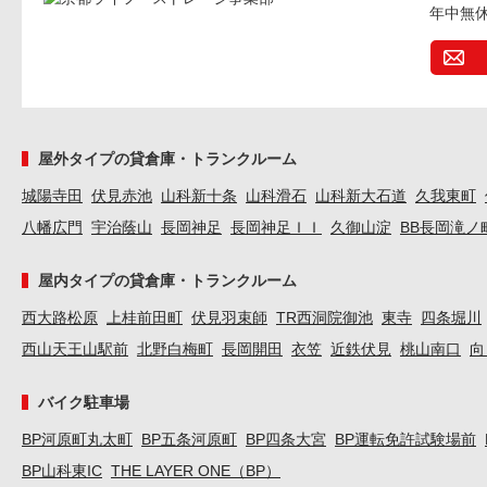
年中無
屋外タイプの貸倉庫・トランクルーム
城陽寺田
伏見赤池
山科新十条
山科滑石
山科新大石道
久我東町
八幡広門
宇治蔭山
長岡神足
長岡神足ＩＩ
久御山淀
BB長岡滝ノ
屋内タイプの貸倉庫・トランクルーム
西大路松原
上桂前田町
伏見羽束師
TR西洞院御池
東寺
四条堀川
西山天王山駅前
北野白梅町
長岡開田
衣笠
近鉄伏見
桃山南口
向
バイク駐車場
BP河原町丸太町
BP五条河原町
BP四条大宮
BP運転免許試験場前
BP山科東IC
THE LAYER ONE（BP）