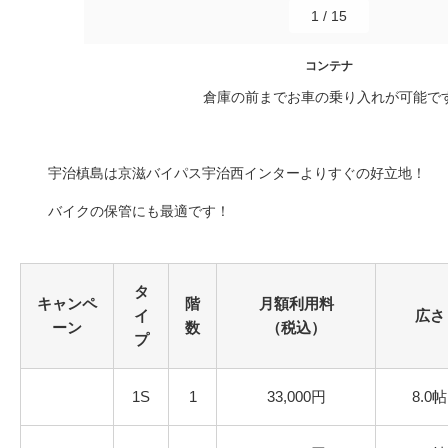
1
/
15
コンテナ
倉庫の前までお車の乗り入れが可能で
宇治槙島は京滋バイパス宇治西インターよりすぐの好立地！
バイクの保管にも最適です！
タ
キャンペ
階
月額利用料
イ
広さ
ーン
数
（税込）
プ
1S
1
33,000円
8.0帖