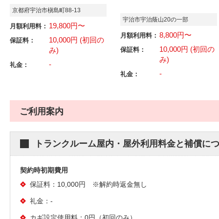
京都府宇治市槇島町88-13
宇治市宇治蔭山20の一部
19,800円〜
月額利用料：
8,800円〜
月額利用料：
10,000円 (初回の
保証料：
10,000円 (初回の
み)
保証料：
み)
-
礼金：
-
礼金：
ご利用案内
トランクルーム屋内・屋外利用料金と補償に
契約時初期費用
保証料：10,000円 ※解約時返金無し
礼金：-
カギ設定使用料：0円（初回のみ）