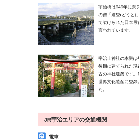
宇治橋は646年に奈
の僧「道登(どうと)
て架けられた日本最
言われています。
宇治上神社の本殿は
後期に建てられた現
古の神社建築です。1
世界文化遺産に登録
た。
JR宇治エリアの交通機関
電車