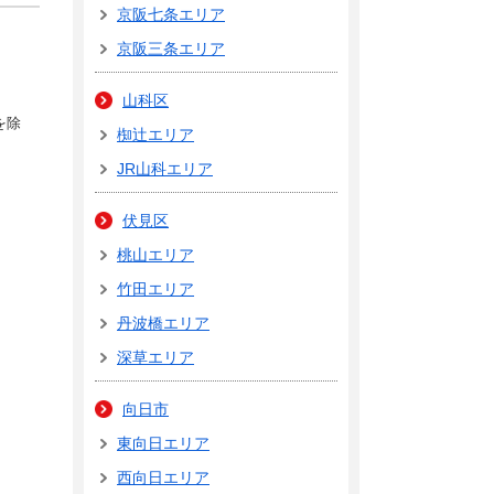
京阪七条エリア
京阪三条エリア
山科区
を除
椥辻エリア
JR山科エリア
伏見区
桃山エリア
竹田エリア
丹波橋エリア
深草エリア
向日市
東向日エリア
西向日エリア