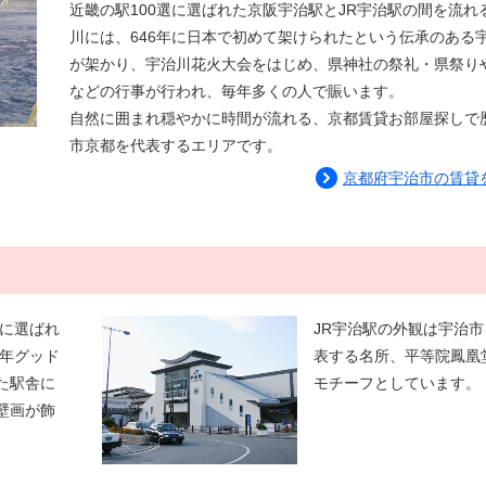
近畿の駅100選に選ばれた京阪宇治駅とJR宇治駅の間を流れ
川には、646年に日本で初めて架けられたという伝承のある
が架かり、宇治川花火大会をはじめ、県神社の祭礼・県祭り
などの行事が行われ、毎年多くの人で賑います。
自然に囲まれ穏やかに時間が流れる、京都賃貸お部屋探しで
市京都を代表するエリアです。
京都府宇治市の賃貸
選に選ばれ
JR宇治駅の外観は宇治市
6年グッド
表する名所、平等院鳳凰
た駅舎に
モチーフとしています。
壁画が飾