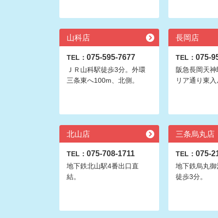
山科店
長岡店
075-595-7677
075-9
TEL：
TEL：
ＪＲ山科駅徒歩3分。外環
阪急長岡天神
三条東へ100m、北側。
リア通り東入
北山店
三条烏丸店
075-708-1711
075-2
TEL：
TEL：
地下鉄北山駅4番出口直
地下鉄烏丸御
結。
徒歩3分。