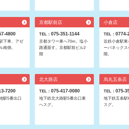
京都駅前店
小倉店
57-4800
075-351-1144
0774-
TEL：
TEL：
駅下車、アゼ
京都タワー東へ70m。塩小
近鉄小倉駅東へ
ル南側。
路通面す。京都駅前ビル2
ーバネックス
階
階。
北大路店
烏丸五条店
13-7200
075-417-0080
075-3
TEL：
TEL：
池駅5番出口
地下鉄北大路駅5番出口東
地下鉄五条駅
へスグ。
スグ。