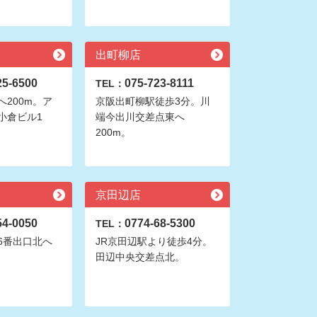
出町柳店
25-6500
075-723-8111
TEL：
200m。ア
京阪出町柳駅徒歩3分。川
小倉ビル1
端今出川交差点東へ
200m。
京田辺店
54-0050
0774-68-5300
TEL：
6番出口北へ
JR京田辺駅より徒歩4分。
田辺中央交差点北。