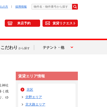
人の方
採用情報
来店予約
賃貸リクエスト
こだわり
テナント・他
から探す
賃貸エリア情報
上神社
北区
多く残
北野エリア
り、ゆ
北大路エリア