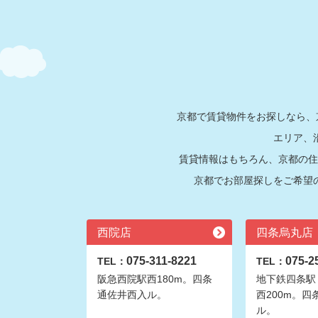
京都で賃貸物件をお探しなら、
エリア、
賃貸情報はもちろん、京都の住
京都でお部屋探しをご希望
西院店
四条烏丸店
075-311-8221
075-2
TEL：
TEL：
阪急西院駅西180m。四条
地下鉄四条駅
通佐井西入ル。
西200m。四
ル。