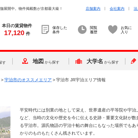
店舗展開中。物件掲載数が京都最大級！
店舗案内
会社案内
法
本日の賃貸物件
保存した
閲覧
お気に
17,120
条件
履歴
入り
件
地図
大学名
から探す
から探す
探す
>
宇治市のオススメエリア
>
宇治市 JR宇治エリア情報
平安時代には別業の地として栄え、世界遺産の平等院や宇治
など、当時の文化や歴史を今に伝える史跡・重要文化財が数
る宇治市。源氏物語の宇治十帖の舞台にもなった場所でもあ
かりのものもたくさん残されています。