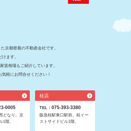
した京都密着の不動産会社です。
だけます。
家賃相場もご紹介しています。
お気軽にお問合せください！
桂店
23-0005
075-393-3380
TEL：
西どなり。京
阪急桂駅東口駅前。桂イー
ル1階。
ストサイドビル1階。