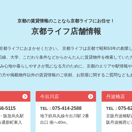
京都の賃貸情報のことなら京都ライフにお任せ！
京都ライフ店舗情報
京都ライフにおまかせください。 京都ライフは京都で昭和53年の創業
沿線、大学、こだわり条件などからかんたんに賃貸物件を検索していた
み心地や暮らしやすさが気になる方のために、京都のエリアや駅情報や
の方や掲載物件以外の賃貸情報のご依頼、お部屋に関するご質問なども
今出川店
丹波橋店
56-5115
075-414-2588
075-6
TEL：
TEL：
・阪急烏丸駅
地下鉄烏丸線今出川駅 2番
京阪丹波橋駅
条通新町東入
出口 南へ40m。
阪丹波橋西ビ