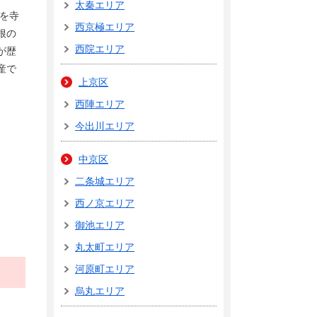
太秦エリア
荘を寺
西京極エリア
根の
西院エリア
が歴
産で
上京区
西陣エリア
今出川エリア
中京区
二条城エリア
西ノ京エリア
御池エリア
丸太町エリア
河原町エリア
烏丸エリア