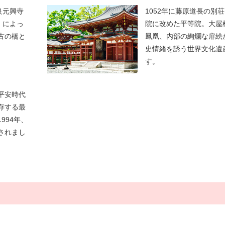
良元興寺
1052年に藤原道長の別
」によっ
院に改めた平等院。大屋
古の橋と
鳳凰、内部の絢爛な扉絵
史情緒を誘う世界文化遺
す。
平安時代
存する最
994年、
されまし