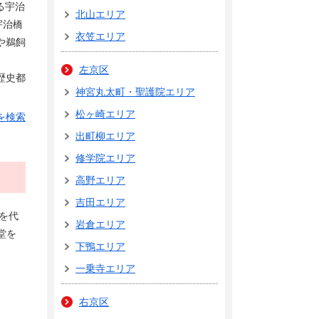
る宇治
北山エリア
宇治橋
衣笠エリア
や鵜飼
左京区
歴史都
神宮丸太町・聖護院エリア
松ヶ崎エリア
を検索
出町柳エリア
修学院エリア
高野エリア
吉田エリア
を代
岩倉エリア
堂を
下鴨エリア
一乗寺エリア
右京区