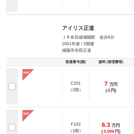
アイリス正道
ＪＲ奈良線城陽駅 徒歩6分
2001年築 / 2階建
城陽市寺田正道
部屋番号(階)
賃料 (管理費等)
7
C201
万
円
（2階）
(
0
円)
6.3
F102
万
円
（1階）
(
3,000
円)