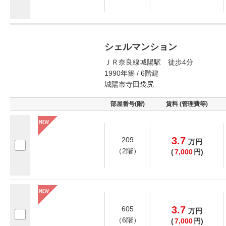
シェルマンション
ＪＲ奈良線城陽駅 徒歩4分
1990年築 / 6階建
城陽市寺田袋尻
部屋番号(階)
賃料 (管理費等)
3.7
209
万
円
（2階）
(
7,000
円)
3.7
605
万
円
（6階）
(
7,000
円)