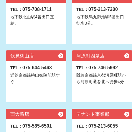
075-708-1711
075-213-7200
TEL：
TEL：
地下鉄北山駅4番出口直
地下鉄烏丸御池駅5番出口
結。
徒歩3分。
伏見桃山店
河原町四条店
075-644-5463
075-746-5992
TEL：
TEL：
近鉄京都線桃山御陵前駅す
阪急京都線京都河原町駅か
ぐ
ら河原町通を北へ徒歩4分
西大路店
テナント事業部
075-585-6501
075-213-6055
TEL：
TEL：