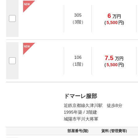
6
305
万
円
（3階）
(
5,500
円)
7.5
106
万
円
（1階）
(
5,500
円)
ドマーレ服部
近鉄京都線久津川駅 徒歩8分
1995年築 / 3階建
城陽市平川大将軍
部屋番号(階)
賃料 (管理費等)