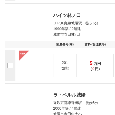
ハイツ林ノ口
ＪＲ奈良線城陽駅 徒歩6分
1990年築 / 2階建
城陽市寺田林ﾉ口
部屋番号(階)
賃料 (管理費等)
5
201
万
円
（2階）
(
0
円)
ラ・ペルル城陽
近鉄京都線寺田駅 徒歩8分
2000年築 / 4階建
城陽市寺田中大小