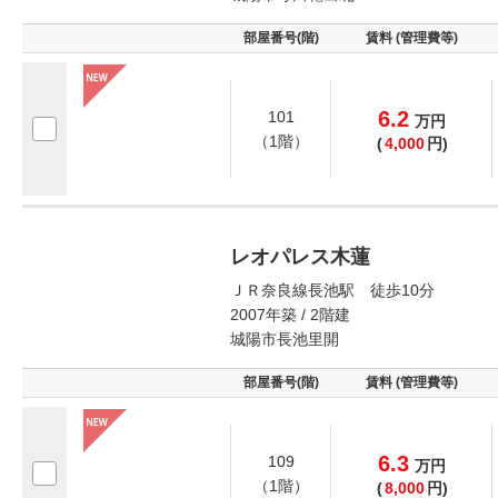
部屋番号(階)
賃料 (管理費等)
6.2
101
万
円
（1階）
(
4,000
円)
レオパレス木蓮
ＪＲ奈良線長池駅 徒歩10分
2007年築 / 2階建
城陽市長池里開
部屋番号(階)
賃料 (管理費等)
6.3
109
万
円
（1階）
(
8,000
円)