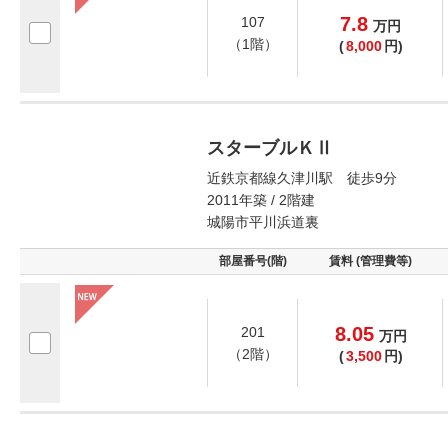
7.8
107
万
円
（1階）
(
8,000
円)
スターブルＫⅡ
近鉄京都線久津川駅 徒歩9分
2011年築 / 2階建
城陽市平川浜道裏
部屋番号(階)
賃料 (管理費等)
8.05
201
万
円
（2階）
(
3,500
円)