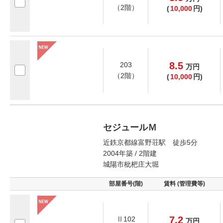
（2階）
(
10,000
円)
8.5
203
万
円
（2階）
(
10,000
円)
セジュールＭ
近鉄京都線富野荘駅 徒歩5分
2004年築 / 2階建
城陽市枇杷庄大堀
部屋番号(階)
賃料 (管理費等)
7.2
Ⅱ102
万
円