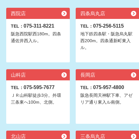
西院店
四条烏丸店
075-311-8221
075-256-5115
TEL：
TEL：
阪急西院駅西180m。四条
地下鉄四条駅・阪急烏丸駅
通佐井西入ル。
西200m。四条通新町東入
ル。
山科店
長岡店
075-595-7677
075-957-4800
TEL：
TEL：
ＪＲ山科駅徒歩3分。外環
阪急長岡天神駅下車、アゼ
三条東へ100m、北側。
リア通り東入ル南側。
北山店
三条烏丸店