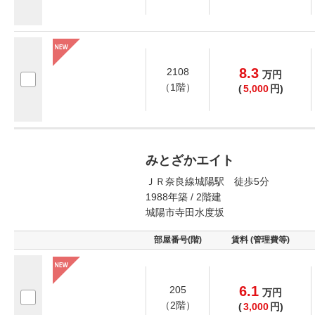
8.3
2108
万
円
（1階）
(
5,000
円)
みとざかエイト
ＪＲ奈良線城陽駅 徒歩5分
1988年築 / 2階建
城陽市寺田水度坂
部屋番号(階)
賃料 (管理費等)
6.1
205
万
円
（2階）
(
3,000
円)