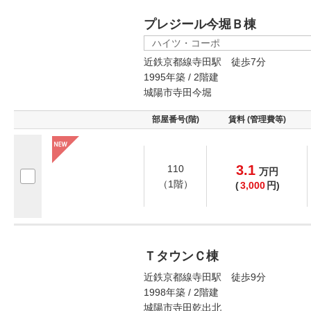
プレジール今堀Ｂ棟
ハイツ・コーポ
近鉄京都線寺田駅 徒歩7分
1995年築 / 2階建
城陽市寺田今堀
部屋番号(階)
賃料 (管理費等)
3.1
110
万
円
（1階）
(
3,000
円)
ＴタウンＣ棟
近鉄京都線寺田駅 徒歩9分
1998年築 / 2階建
城陽市寺田乾出北