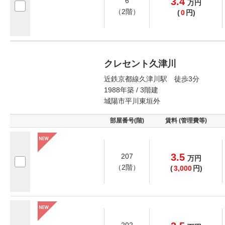
3.4
6
万
円
（2階）
(
0
円)
クレセント久津川
近鉄京都線久津川駅 徒歩3分
1988年築 / 3階建
城陽市平川東垣外
部屋番号(階)
賃料 (管理費等)
3.5
207
万
円
（2階）
(
3,000
円)
202