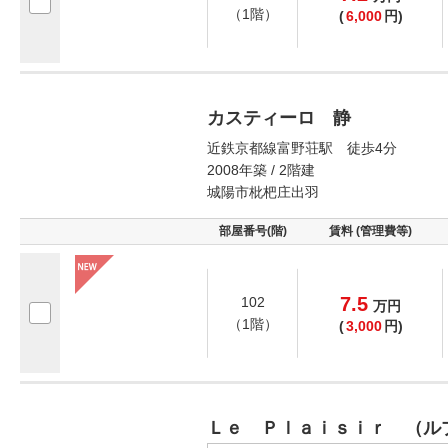
（1階）
(
6,000
円)
カスティーロ 静
近鉄京都線富野荘駅 徒歩4分
2008年築 / 2階建
城陽市枇杷庄出羽
部屋番号(階)
賃料 (管理費等)
7.5
102
万
円
（1階）
(
3,000
円)
Ｌｅ Ｐｌａｉｓｉｒ （ル