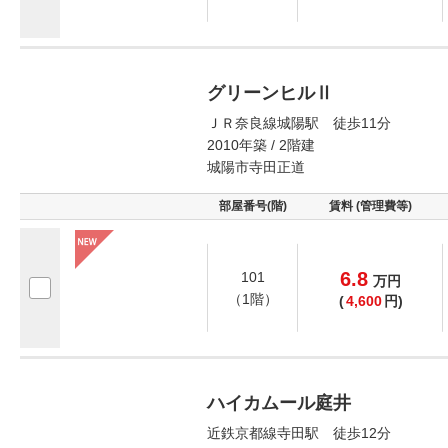
グリーンヒルⅡ
ＪＲ奈良線城陽駅 徒歩11分
2010年築 / 2階建
城陽市寺田正道
部屋番号(階)
賃料 (管理費等)
6.8
101
万
円
（1階）
(
4,600
円)
ハイカムール庭井
近鉄京都線寺田駅 徒歩12分