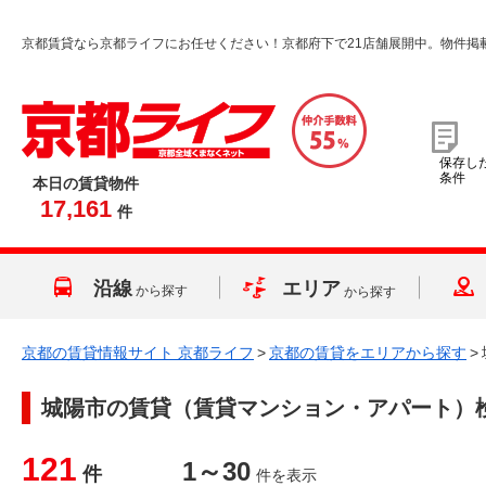
京都賃貸なら京都ライフにお任せください！京都府下で21店舗展開中。物件掲
保存し
条件
本日の賃貸物件
17,161
件
沿線
エリア
から探す
から探す
京都の賃貸情報サイト 京都ライフ
>
京都の賃貸をエリアから探す
>
城陽市
の賃貸（賃貸マンション・アパート）
121
1～30
件
件を表示