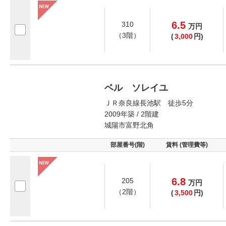
6.5
310
万
円
（3階）
(
3,000
円)
ベル ソレイユ
ＪＲ奈良線長池駅 徒歩5分
2009年築 / 2階建
城陽市富野北角
部屋番号(階)
賃料 (管理費等)
6.8
205
万
円
（2階）
(
3,500
円)