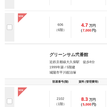
4.7
606
万
円
（6階）
(
7,000
円)
グリーンサム弐番館
近鉄京都線大久保駅 徒歩8分
1999年築 / 5階建
城陽市平川鍜治塚
部屋番号(階)
賃料 (管理費等)
8.3
2102
万
円
（1階）
(
5,000
円)