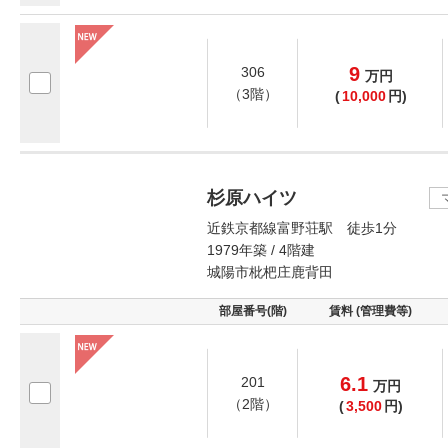
9
306
万
円
（3階）
(
10,000
円)
杉原ハイツ
近鉄京都線富野荘駅 徒歩1分
1979年築 / 4階建
城陽市枇杷庄鹿背田
部屋番号(階)
賃料 (管理費等)
6.1
201
万
円
（2階）
(
3,500
円)