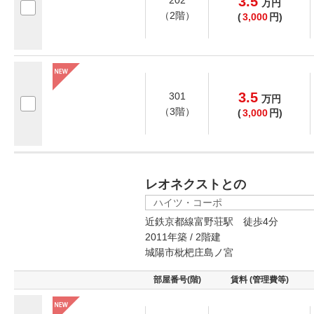
3.5
万
円
（2階）
(
3,000
円)
3.5
301
万
円
（3階）
(
3,000
円)
レオネクストとの
ハイツ・コーポ
近鉄京都線富野荘駅 徒歩4分
2011年築 / 2階建
城陽市枇杷庄島ノ宮
部屋番号(階)
賃料 (管理費等)