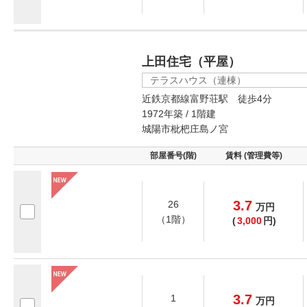
上田住宅（平屋）
テラスハウス（連棟）
近鉄京都線富野荘駅 徒歩4分
1972年築 / 1階建
城陽市枇杷庄島ノ宮
部屋番号(階)
賃料 (管理費等)
3.7
26
万
円
（1階）
(
3,000
円)
3.7
1
万
円