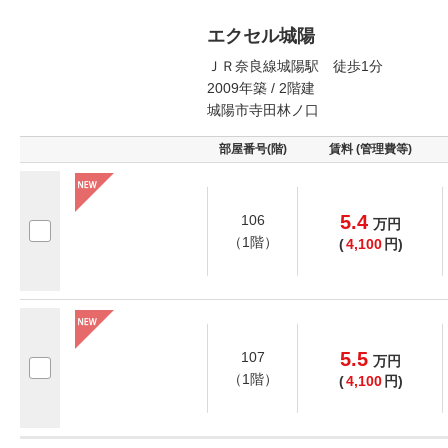
エクセル城陽
ＪＲ奈良線城陽駅 徒歩1分
2009年築 / 2階建
城陽市寺田林ノ口
部屋番号(階)
賃料 (管理費等)
5.4
106
万
円
（1階）
(
4,100
円)
5.5
107
万
円
（1階）
(
4,100
円)