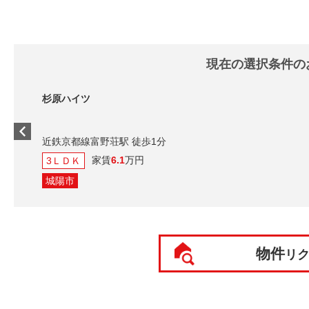
現在の選択条件の
杉原ハイツ
近鉄京都線富野荘駅 徒歩1分
家賃
6.1
万円
3ＬＤＫ
城陽市
物件
リ