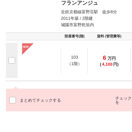
フランアンジュ
近鉄京都線富野荘駅 徒歩8分
2011年築 / 2階建
城陽市富野乾垣内
部屋番号(階)
賃料 (管理費等)
6
103
万
円
（1階）
(
4,100
円)
チェック
まとめてチェックする
を