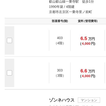
叡山叡山線一乗寺駅 徒歩1分
1990年築 / 4階建
京都市左京区一乗寺里ノ前町
部屋番号(階)
賃料 (管理費等)
6.5
403
万
円
（4階）
(
4,000
円)
6.6
303
万
円
（3階）
(
4,000
円)
ゾンネハウス
マンション