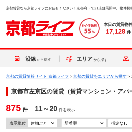
京都賃貸なら京都ライフにお任せください！京都府下で21店舗展開中。物件掲
本日の賃貸物
17,128
件
沿線
エリア
から探す
から探す
京都の賃貸情報サイト 京都ライフ
>
京都の賃貸をエリアから探す
>
京都市左京区
の賃貸（賃貸マンション・アパ
875
11～20
件
件を表示
表示単位