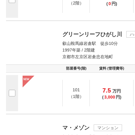
（2階）
(
0
円)
グリーンリーフひがし川
ハ
叡山鞍馬線岩倉駅 徒歩10分
1997年築 / 2階建
京都市左京区岩倉忠在地町
部屋番号(階)
賃料 (管理費等)
7.5
101
万
円
（1階）
(
3,000
円)
マ・メゾン
マンション