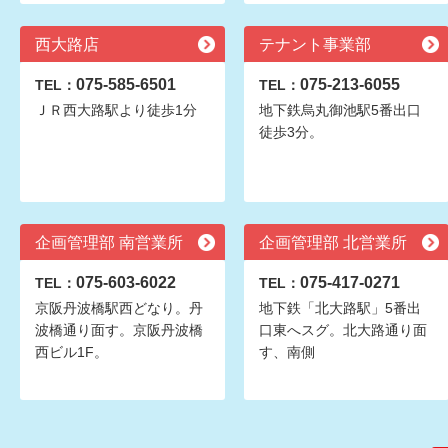
西大路店
テナント事業部
075-585-6501
075-213-6055
TEL：
TEL：
ＪＲ西大路駅より徒歩1分
地下鉄烏丸御池駅5番出口
徒歩3分。
企画管理部 南営業所
企画管理部 北営業所
075-603-6022
075-417-0271
TEL：
TEL：
京阪丹波橋駅西どなり。丹
地下鉄「北大路駅」5番出
波橋通り面す。京阪丹波橋
口東へスグ。北大路通り面
西ビル1F。
す、南側