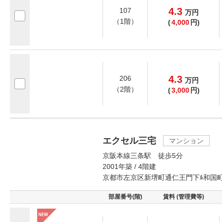
4.3
107
万
円
（1階）
(
4,000
円)
4.3
206
万
円
（2階）
(
3,000
円)
エクセル三宅
マンション
京阪本線三条駅 徒歩5分
2001年築 / 4階建
京都市左京区新堺町通仁王門下ﾙ和国
部屋番号(階)
賃料 (管理費等)