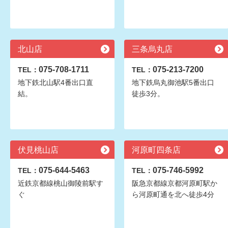
北山店
三条烏丸店
075-708-1711
075-213-7200
TEL：
TEL：
地下鉄北山駅4番出口直
地下鉄烏丸御池駅5番出口
結。
徒歩3分。
伏見桃山店
河原町四条店
075-644-5463
075-746-5992
TEL：
TEL：
近鉄京都線桃山御陵前駅す
阪急京都線京都河原町駅か
ぐ
ら河原町通を北へ徒歩4分