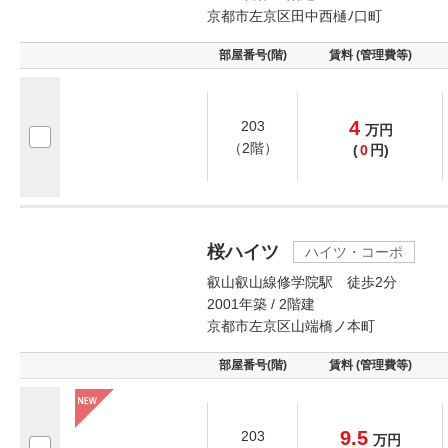
京都市左京区田中西樋ﾉ口町
部屋番号(階)
賃料 (管理費等)
4
203
万
円
（2階）
(
0
円)
桜ハイツ
ハイツ・コーポ
叡山叡山線修学院駅 徒歩2分
2001年築 / 2階建
京都市左京区山端橋ノ本町
部屋番号(階)
賃料 (管理費等)
9.5
203
万
円