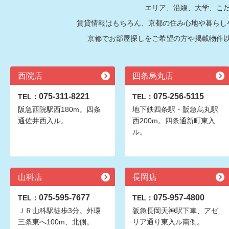
エリア、沿線、大学、こ
賃貸情報はもちろん、京都の住み心地や暮らし
京都でお部屋探しをご希望の方や掲載物件
西院店
四条烏丸店
075-311-8221
075-256-5115
TEL：
TEL：
阪急西院駅西180m。四条
地下鉄四条駅・阪急烏丸駅
通佐井西入ル。
西200m。四条通新町東入
ル。
山科店
長岡店
075-595-7677
075-957-4800
TEL：
TEL：
ＪＲ山科駅徒歩3分。外環
阪急長岡天神駅下車、アゼ
三条東へ100m、北側。
リア通り東入ル南側。