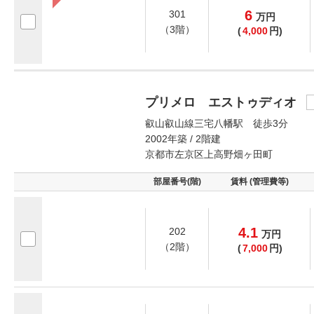
6
301
万
円
（3階）
(
4,000
円)
プリメロ エストゥディオ
叡山叡山線三宅八幡駅 徒歩3分
2002年築 / 2階建
京都市左京区上高野畑ヶ田町
部屋番号(階)
賃料 (管理費等)
4.1
202
万
円
（2階）
(
7,000
円)