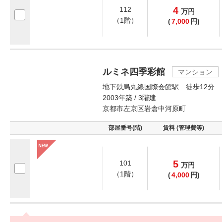
4
112
万
円
（1階）
(
7,000
円)
ルミネ四季彩館
マンション
地下鉄烏丸線国際会館駅 徒歩12分
2003年築 / 3階建
京都市左京区岩倉中河原町
部屋番号(階)
賃料 (管理費等)
5
101
万
円
（1階）
(
4,000
円)