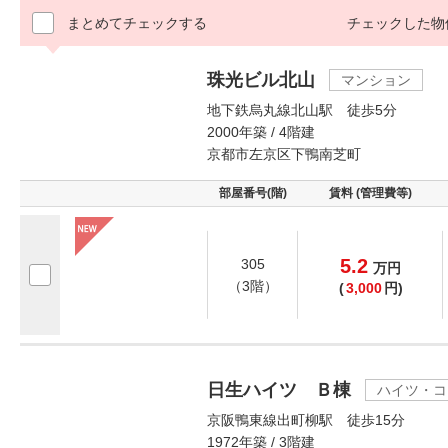
まとめてチェックする
チェックした物
珠光ビル北山
マンション
地下鉄烏丸線北山駅 徒歩5分
2000年築 / 4階建
京都市左京区下鴨南芝町
部屋番号(階)
賃料 (管理費等)
5.2
305
万
円
（3階）
(
3,000
円)
日生ハイツ Ｂ棟
ハイツ・コ
京阪鴨東線出町柳駅 徒歩15分
1972年築 / 3階建