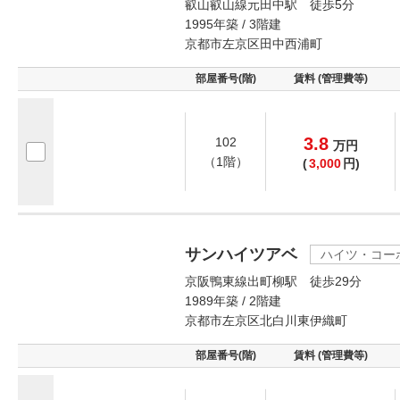
叡山叡山線元田中駅 徒歩5分
1995年築 / 3階建
京都市左京区田中西浦町
部屋番号(階)
賃料 (管理費等)
3.8
102
万
円
（1階）
(
3,000
円)
サンハイツアベ
ハイツ・コー
京阪鴨東線出町柳駅 徒歩29分
1989年築 / 2階建
京都市左京区北白川東伊織町
部屋番号(階)
賃料 (管理費等)