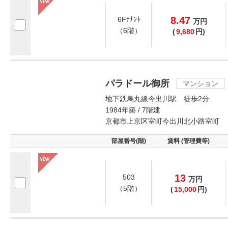
8.47
6Fﾃﾅﾝﾄ
万
円
（6階）
(
9,680
円)
パラドール御所
マンション
地下鉄烏丸線今出川駅 徒歩2分
1984年築 / 7階建
京都市上京区室町今出川北小路室町
部屋番号(階)
賃料 (管理費等)
13
503
万
円
（5階）
(
15,000
円)