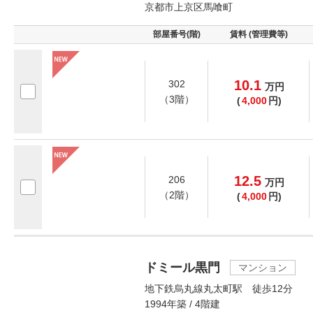
京都市上京区馬喰町
部屋番号(階)
賃料 (管理費等)
10.1
302
万
円
（3階）
(
4,000
円)
12.5
206
万
円
（2階）
(
4,000
円)
ドミール黒門
マンション
地下鉄烏丸線丸太町駅 徒歩12分
1994年築 / 4階建