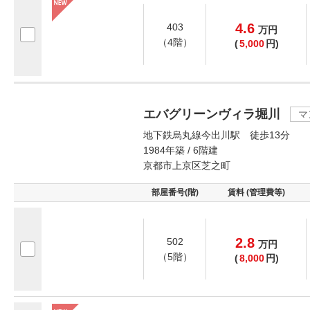
4.6
403
万
円
（4階）
(
5,000
円)
エバグリーンヴィラ堀川
マ
地下鉄烏丸線今出川駅 徒歩13分
1984年築 / 6階建
京都市上京区芝之町
部屋番号(階)
賃料 (管理費等)
2.8
502
万
円
（5階）
(
8,000
円)