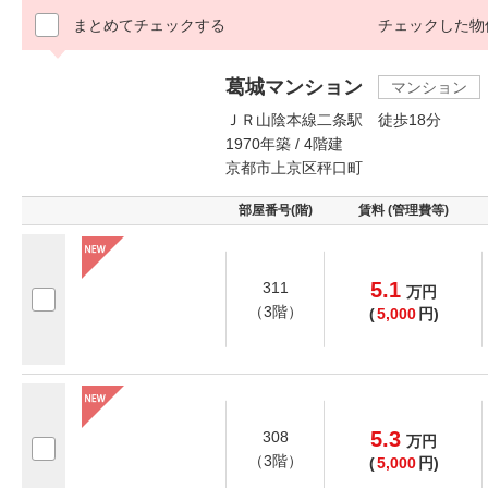
まとめてチェックする
チェックした物
葛城マンション
マンション
ＪＲ山陰本線二条駅 徒歩18分
1970年築 / 4階建
京都市上京区秤口町
部屋番号(階)
賃料 (管理費等)
5.1
311
万
円
（3階）
(
5,000
円)
5.3
308
万
円
（3階）
(
5,000
円)