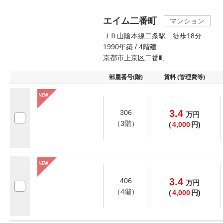
エイム二番町
マンション
ＪＲ山陰本線二条駅 徒歩18分
1990年築 / 4階建
京都市上京区二番町
部屋番号(階)
賃料 (管理費等)
3.4
306
万
円
（3階）
(
4,000
円)
3.4
406
万
円
（4階）
(
4,000
円)