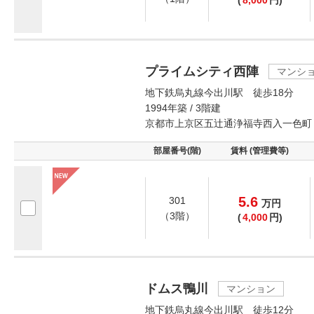
(
8,000
円)
プライムシティ西陣
マンシ
地下鉄烏丸線今出川駅 徒歩18分
1994年築 / 3階建
京都市上京区五辻通浄福寺西入一色町
部屋番号(階)
賃料 (管理費等)
5.6
301
万
円
（3階）
(
4,000
円)
ドムス鴨川
マンション
地下鉄烏丸線今出川駅 徒歩12分