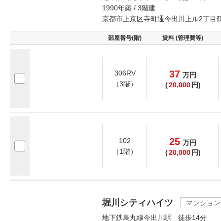
1990年築 / 3階建
京都市上京区寺町通今出川上ル2丁目
部屋番号(階)
賃料 (管理費等)
37
306RV
万
円
（3階）
(
20,000
円)
25
102
万
円
（1階）
(
20,000
円)
堀川シティハイツ
マンション
地下鉄烏丸線今出川駅 徒歩14分