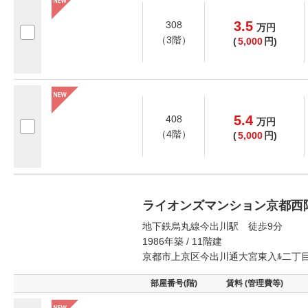
3.5
308
万
円
（3階）
(
5,000
円)
5.4
408
万
円
（4階）
(
5,000
円)
ライオンズマンション京都西
地下鉄烏丸線今出川駅 徒歩9分
1986年築 / 11階建
京都市上京区今出川通大宮東入ﾙ二丁
部屋番号(階)
賃料 (管理費等)