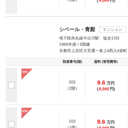
(
4,000
円)
シベール・青殿
マンション
地下鉄烏丸線今出川駅 徒歩13分
1986年築 / 5階建
京都市上京区大宮通一条上ﾙ西入ﾙ栄町
部屋番号(階)
賃料 (管理費等)
9.6
202
万
円
（2階）
(
8,000
円)
9.6
102
万
円
（1階）