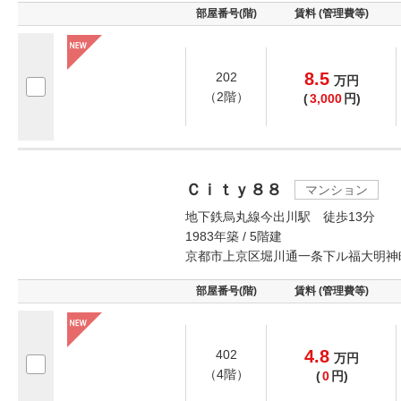
部屋番号(階)
賃料 (管理費等)
8.5
202
万
円
（2階）
(
3,000
円)
Ｃｉｔｙ８８
マンション
地下鉄烏丸線今出川駅 徒歩13分
1983年築 / 5階建
京都市上京区堀川通一条下ル福大明神
部屋番号(階)
賃料 (管理費等)
4.8
402
万
円
（4階）
(
0
円)