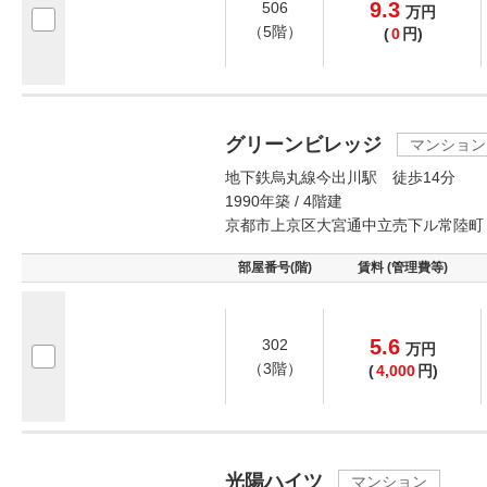
9.3
506
万
円
（5階）
(
0
円)
グリーンビレッジ
マンション
地下鉄烏丸線今出川駅 徒歩14分
1990年築 / 4階建
京都市上京区大宮通中立売下ル常陸町
部屋番号(階)
賃料 (管理費等)
5.6
302
万
円
（3階）
(
4,000
円)
光陽ハイツ
マンション