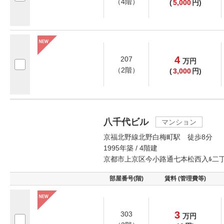
（4階）
(
5,000
円)
4
207
万
円
（2階）
(
3,000
円)
八千代ビル
マンション
京福北野線北野白梅町駅 徒歩8分
1995年築 / 4階建
京都市上京区今小路通七本松西入ﾙ二
部屋番号(階)
賃料 (管理費等)
3
303
万
円