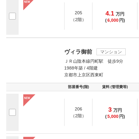
4.1
205
万
円
（2階）
(
6,000
円)
ヴィラ御前
マンション
ＪＲ山陰本線円町駅 徒歩9分
1988年築 / 4階建
京都市上京区西東町
部屋番号(階)
賃料 (管理費等)
3
206
万
円
（2階）
(
5,000
円)