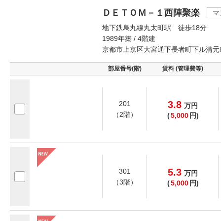
ＤＥＴＯＭ－１西陣聚楽
マ
地下鉄烏丸線丸太町駅 徒歩18分
1989年築 / 4階建
京都市上京区大宮通下長者町下ル清元
部屋番号(階)
賃料 (管理費等)
3.8
201
万
円
（2階）
(
5,000
円)
5.3
301
万
円
（3階）
(
5,000
円)