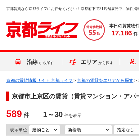
京都賃貸なら京都ライフにお任せください！京都府下で21店舗展開中。物件掲
本日の賃貸物
17,186
件
沿線
エリア
から探す
から探す
京都の賃貸情報サイト 京都ライフ
>
京都の賃貸をエリアから探す
>
京都市上京区
の賃貸（賃貸マンション・アパ
589
1～30
件
件を表示
表示単位