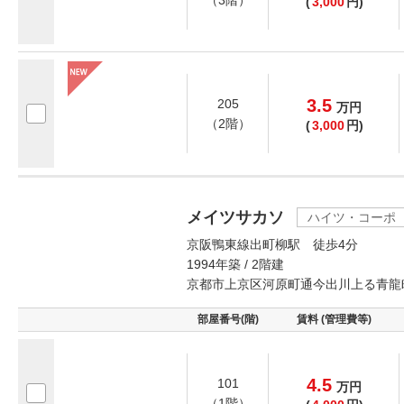
（3階）
(
3,000
円)
3.5
205
万
円
（2階）
(
3,000
円)
メイツサカソ
ハイツ・コーポ
京阪鴨東線出町柳駅 徒歩4分
1994年築 / 2階建
京都市上京区河原町通今出川上る青龍
部屋番号(階)
賃料 (管理費等)
4.5
101
万
円
（1階）