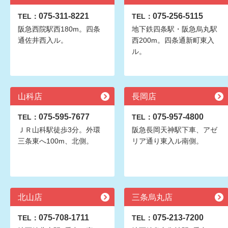
075-311-8221
075-256-5115
TEL：
TEL：
阪急西院駅西180m。四条
地下鉄四条駅・阪急烏丸駅
通佐井西入ル。
西200m。四条通新町東入
ル。
山科店
長岡店
075-595-7677
075-957-4800
TEL：
TEL：
ＪＲ山科駅徒歩3分。外環
阪急長岡天神駅下車、アゼ
三条東へ100m、北側。
リア通り東入ル南側。
北山店
三条烏丸店
075-708-1711
075-213-7200
TEL：
TEL：