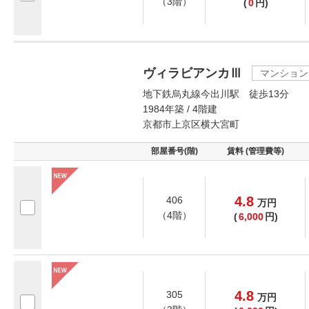
（3階）
(
0
円)
ヴィラビアンカⅢ
マンション
地下鉄烏丸線今出川駅 徒歩13分
1984年築 / 4階建
京都市上京区横大宮町
部屋番号(階)
賃料 (管理費等)
4.8
406
万
円
（4階）
(
6,000
円)
4.8
305
万
円