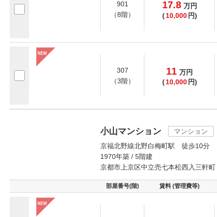
17.8
901
万
円
（8階）
(
10,000
円)
11
307
万
円
（3階）
(
10,000
円)
小山マンション
マンション
京福北野線北野白梅町駅 徒歩10分
1970年築 / 5階建
京都市上京区中立売七本松西入三軒町
部屋番号(階)
賃料 (管理費等)