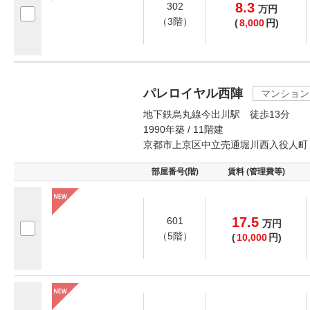
8.3
302
万
円
（3階）
(
8,000
円)
パレロイヤル西陣
マンション
地下鉄烏丸線今出川駅 徒歩13分
1990年築 / 11階建
京都市上京区中立売通堀川西入役人町
部屋番号(階)
賃料 (管理費等)
17.5
601
万
円
（5階）
(
10,000
円)