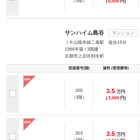
（3階）
(
6,000
円)
サンハイム島谷
マンション
ＪＲ山陰本線二条駅 徒歩15分
1986年築 / 3階建
京都市上京区利生町
部屋番号(階)
賃料 (管理費等)
3.5
305
万
円
（3階）
(
3,000
円)
3.5
303
万
円