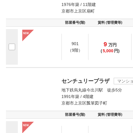
1976年築 / 11階建
京都市上京区扇町
部屋番号(階)
賃料 (管理費等)
9
901
万
円
（9階）
(
5,000
円)
センチュリープラザ
マンシ
地下鉄烏丸線今出川駅 徒歩5分
1991年築 / 4階建
京都市上京区瓢箪図子町
部屋番号(階)
賃料 (管理費等)