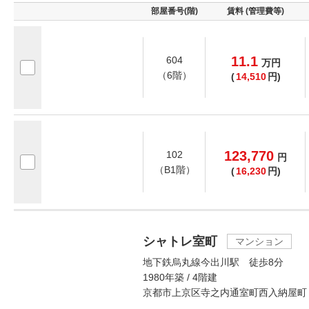
部屋番号(階)
賃料 (管理費等)
11.1
604
万
円
（6階）
(
14,510
円)
123,770
102
円
（B1階）
(
16,230
円)
シャトレ室町
マンション
地下鉄烏丸線今出川駅 徒歩8分
1980年築 / 4階建
京都市上京区寺之内通室町西入納屋町