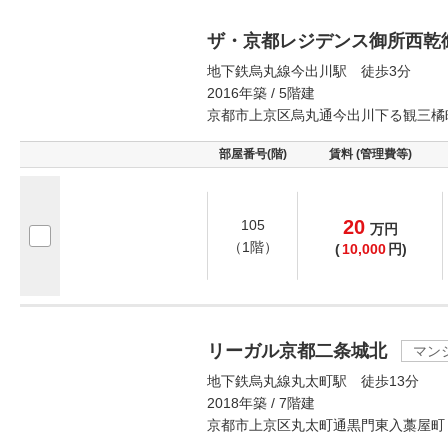
ザ・京都レジデンス御所西乾
地下鉄烏丸線今出川駅 徒歩3分
2016年築 / 5階建
京都市上京区烏丸通今出川下る観三橘
部屋番号(階)
賃料 (管理費等)
20
105
万
円
（1階）
(
10,000
円)
リーガル京都二条城北
マン
地下鉄烏丸線丸太町駅 徒歩13分
2018年築 / 7階建
京都市上京区丸太町通黒門東入藁屋町