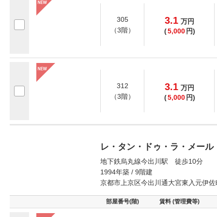
3.1
305
万
円
（3階）
(
5,000
円)
3.1
312
万
円
（3階）
(
5,000
円)
レ・タン・ドゥ・ラ・メール
地下鉄烏丸線今出川駅 徒歩10分
1994年築 / 9階建
京都市上京区今出川通大宮東入元伊佐
部屋番号(階)
賃料 (管理費等)