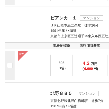
ビアンカ １
マンション
ＪＲ山陰本線二条駅 徒歩26分
1991年築 / 4階建
京都市上京区五辻通千本東入ル西五辻
部屋番号(階)
賃料 (管理費等)
4.3
303
万
円
（3階）
(
6,000
円)
北野８８５
マンション
京福北野線北野白梅町駅 徒歩7分
1987年築 / 4階建