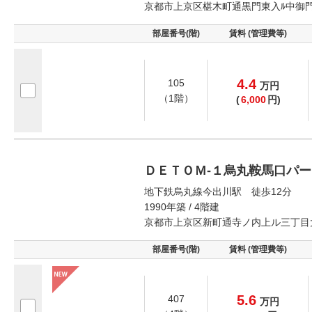
京都市上京区椹木町通黒門東入ﾙ中御
部屋番号(階)
賃料 (管理費等)
4.4
105
万
円
（1階）
(
6,000
円)
ＤＥＴＯＭ‐１烏丸鞍馬口パ
地下鉄烏丸線今出川駅 徒歩12分
1990年築 / 4階建
京都市上京区新町通寺ノ内上ル三丁目
部屋番号(階)
賃料 (管理費等)
5.6
407
万
円