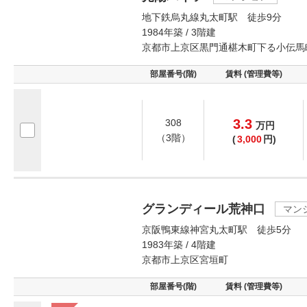
地下鉄烏丸線丸太町駅 徒歩9分
1984年築 / 3階建
京都市上京区黒門通椹木町下る小伝馬
部屋番号(階)
賃料 (管理費等)
3.3
308
万
円
（3階）
(
3,000
円)
グランディール荒神口
マン
京阪鴨東線神宮丸太町駅 徒歩5分
1983年築 / 4階建
京都市上京区宮垣町
部屋番号(階)
賃料 (管理費等)