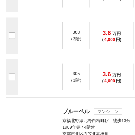
3.6
303
万
円
（3階）
(
4,000
円)
3.6
305
万
円
（3階）
(
4,000
円)
ブルーベル
マンション
京福北野線北野白梅町駅 徒歩13分
1989年築 / 4階建
京都市北区衣笠北高橋町