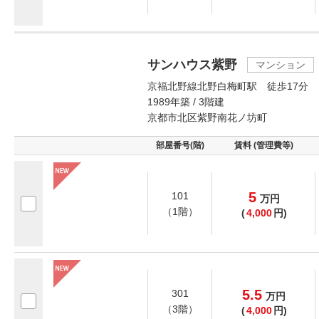
サンハウス紫野
マンション
京福北野線北野白梅町駅 徒歩17分
1989年築 / 3階建
京都市北区紫野南花ノ坊町
部屋番号(階)
賃料 (管理費等)
5
101
万
円
（1階）
(
4,000
円)
5.5
301
万
円
（3階）
(
4,000
円)