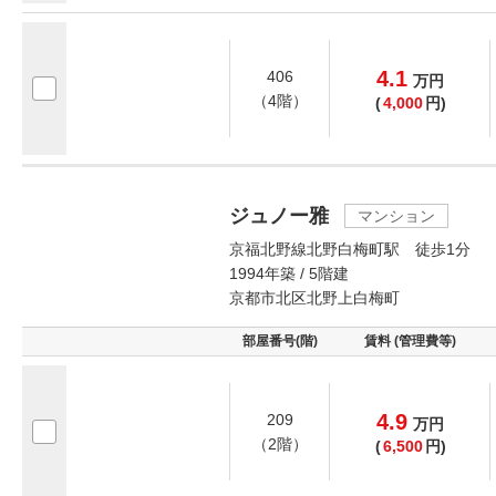
4.1
406
万
円
（4階）
(
4,000
円)
ジュノー雅
マンション
京福北野線北野白梅町駅 徒歩1分
1994年築 / 5階建
京都市北区北野上白梅町
部屋番号(階)
賃料 (管理費等)
4.9
209
万
円
（2階）
(
6,500
円)