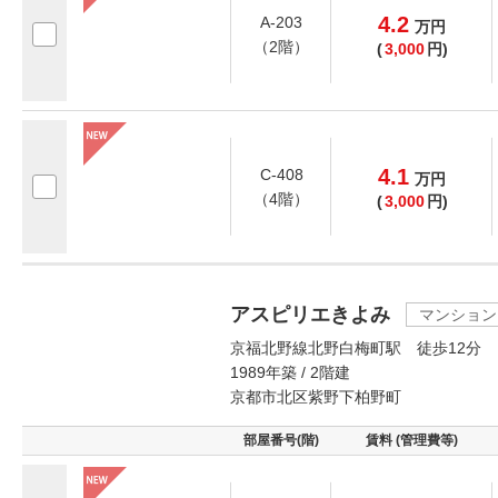
4.2
A-203
万
円
（2階）
(
3,000
円)
4.1
C-408
万
円
（4階）
(
3,000
円)
アスピリエきよみ
マンション
京福北野線北野白梅町駅 徒歩12分
1989年築 / 2階建
京都市北区紫野下柏野町
部屋番号(階)
賃料 (管理費等)