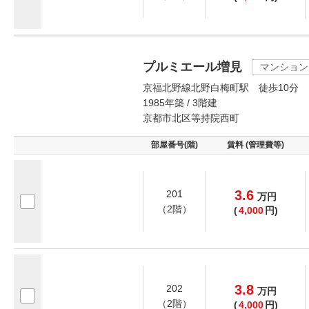
プルミエール増見
マンション
京福北野線北野白梅町駅 徒歩10分
1985年築 / 3階建
京都市北区等持院西町
部屋番号(階)
賃料 (管理費等)
3.6
201
万
円
（2階）
(
4,000
円)
3.8
202
万
円
（2階）
(
4,000
円)