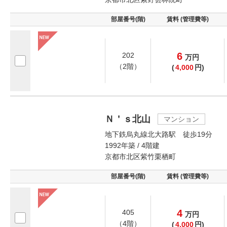
部屋番号(階)
賃料 (管理費等)
6
202
万
円
（2階）
(
4,000
円)
Ｎ＇ｓ北山
マンション
地下鉄烏丸線北大路駅 徒歩19分
1992年築 / 4階建
京都市北区紫竹栗栖町
部屋番号(階)
賃料 (管理費等)
4
405
万
円
（4階）
(
4,000
円)