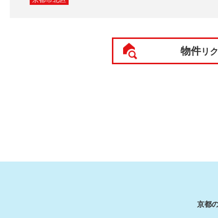
物件
リ
京都