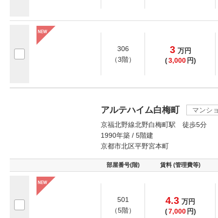
3
306
万
円
（3階）
(
3,000
円)
アルテハイム白梅町
マンシ
京福北野線北野白梅町駅 徒歩5分
1990年築 / 5階建
京都市北区平野宮本町
部屋番号(階)
賃料 (管理費等)
4.3
501
万
円
（5階）
(
7,000
円)