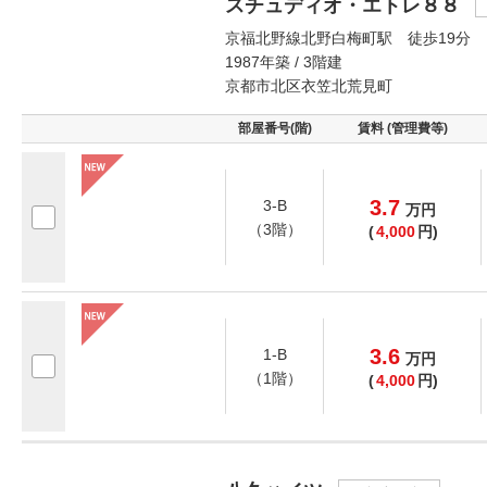
スチュディオ・エトレ８８
京福北野線北野白梅町駅 徒歩19分
1987年築 / 3階建
京都市北区衣笠北荒見町
部屋番号(階)
賃料 (管理費等)
3.7
3-B
万
円
（3階）
(
4,000
円)
3.6
1-B
万
円
（1階）
(
4,000
円)