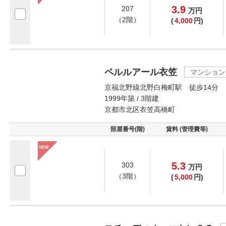
3.9
207
万
円
（2階）
(
4,000
円)
ペルルアール衣笠
マンション
京福北野線北野白梅町駅 徒歩14分
1999年築 / 3階建
京都市北区衣笠高橋町
部屋番号(階)
賃料 (管理費等)
5.3
303
万
円
（3階）
(
5,000
円)