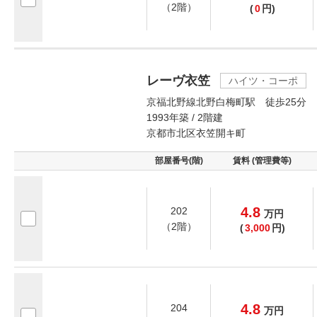
（2階）
(
0
円)
レーヴ衣笠
ハイツ・コーポ
京福北野線北野白梅町駅 徒歩25分
1993年築 / 2階建
京都市北区衣笠開キ町
部屋番号(階)
賃料 (管理費等)
4.8
202
万
円
（2階）
(
3,000
円)
4.8
204
万
円