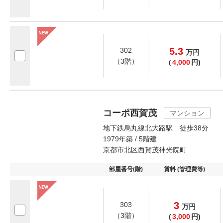
5.3
302
万
円
（3階）
(
4,000
円)
コーポ西賀茂
マンション
地下鉄烏丸線北大路駅 徒歩38分
1979年築 / 5階建
京都市北区西賀茂神光院町
部屋番号(階)
賃料 (管理費等)
3
303
万
円
（3階）
(
3,000
円)