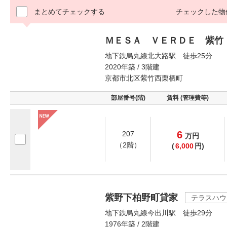
まとめてチェックする
チェックした物
ＭＥＳＡ ＶＥＲＤＥ 紫竹
地下鉄烏丸線北大路駅 徒歩25分
2020年築 / 3階建
京都市北区紫竹西栗栖町
部屋番号(階)
賃料 (管理費等)
6
207
万
円
（2階）
(
6,000
円)
紫野下柏野町貸家
テラスハウ
地下鉄烏丸線今出川駅 徒歩29分
1976年築 / 2階建