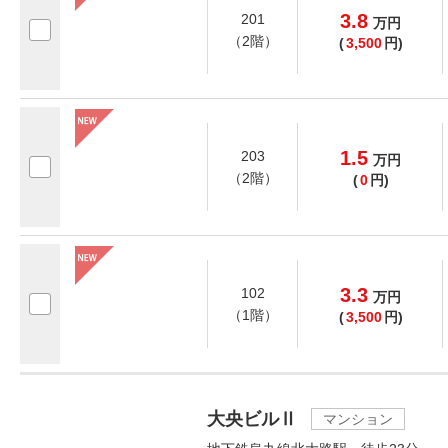
3.8
201
万
円
（2階）
(
3,500
円)
1.5
203
万
円
（2階）
(
0
円)
3.3
102
万
円
（1階）
(
3,500
円)
大央ビルⅡ
マンション