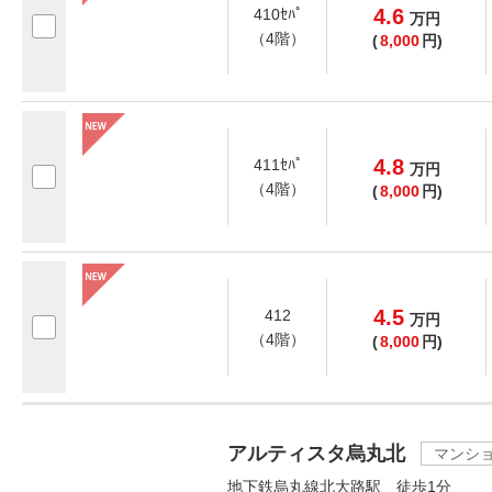
4.6
410ｾﾊﾟ
万
円
（4階）
(
8,000
円)
4.8
411ｾﾊﾟ
万
円
（4階）
(
8,000
円)
4.5
412
万
円
（4階）
(
8,000
円)
アルティスタ烏丸北
マンシ
地下鉄烏丸線北大路駅 徒歩1分