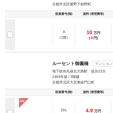
京都市北区紫野下柏野町
部屋番号(階)
賃料 (管理費等)
10
A
万
円
（1階）
(
0
円)
ルーセント御薗橋
マンション
地下鉄烏丸線北大路駅 徒歩22分
1993年築 / 3階建
京都市北区大宮東総門口町
部屋番号(階)
賃料 (管理費等)
4.9
201
万
円