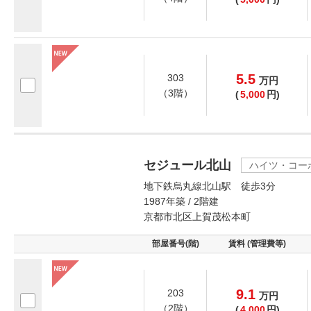
5.5
303
万
円
（3階）
(
5,000
円)
セジュール北山
ハイツ・コー
地下鉄烏丸線北山駅 徒歩3分
1987年築 / 2階建
京都市北区上賀茂松本町
部屋番号(階)
賃料 (管理費等)
9.1
203
万
円
（2階）
(
4,000
円)