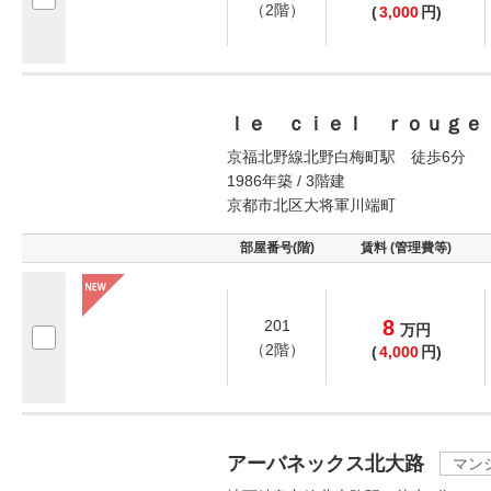
（2階）
(
3,000
円)
ｌｅ ｃｉｅｌ ｒｏｕｇｅ
京福北野線北野白梅町駅 徒歩6分
1986年築 / 3階建
京都市北区大将軍川端町
部屋番号(階)
賃料 (管理費等)
8
201
万
円
（2階）
(
4,000
円)
アーバネックス北大路
マン