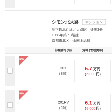
シモン北大路
マンション
地下鉄烏丸線北大路駅 徒歩3分
1985年築 / 3階建
京都市北区小山南上総町
部屋番号(階)
賃料 (管理費等)
5.7
301
万
円
（3階）
(
5,000
円)
6.1
201RV
万
円
（2階）
(
6,000
円)