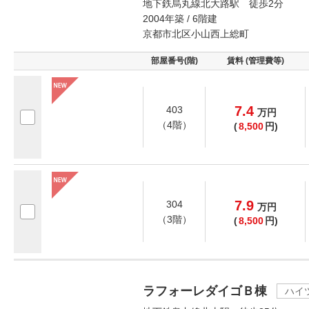
地下鉄烏丸線北大路駅 徒歩2分
2004年築 / 6階建
京都市北区小山西上総町
部屋番号(階)
賃料 (管理費等)
7.4
403
万
円
（4階）
(
8,500
円)
7.9
304
万
円
（3階）
(
8,500
円)
ラフォーレダイゴＢ棟
ハイ