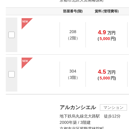
京都市北区大宮南椿原町
部屋番号(階)
賃料 (管理費等)
4.9
208
万
円
（2階）
(
5,000
円)
4.5
304
万
円
（3階）
(
5,000
円)
アルカンシエル
マンション
地下鉄烏丸線北大路駅 徒歩12分
2000年築 / 3階建
京都市北区紫野雲林院町