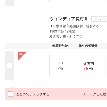
ウィンディア長村Ⅱ
アパー
ＪＲ学研都市線藤阪駅 徒歩25分
1989年築 / 2階建
枚方市大峰元町２丁目
部屋番号(階)
賃料 (管理費等)
6
201
万
円
（2階）
(
0
円)
まとめてチェックする
チェックした物