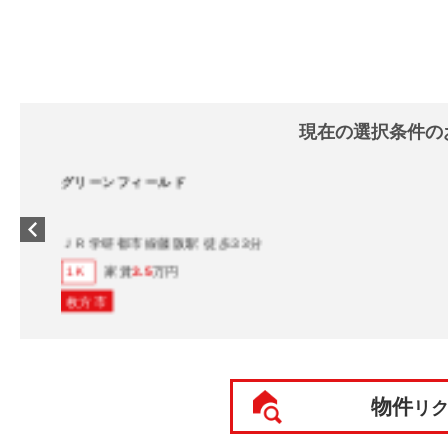
現在の選択条件の
グリーンフィールド
ＪＲ学研都市線藤阪駅 徒歩33分
家賃
3.5
万円
1Ｋ
枚方市
物件
リ