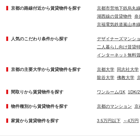
京都の路線付近から賃貸物件を探す
京都市営地下鉄烏丸
湖西線の賃貸物件
奈
京福電気鉄道嵐山本
人気のこだわり条件から探す
デザイナーズマンシ
二人暮らし向け賃貸
インターネット無料
京都の主要大学から賃貸物件を探す
京都大学
同志社大学
龍谷大学
佛教大学
間取りから賃貸物件を探す
ワンルーム/1K
1DK/
物件種別から賃貸物件を探す
京都のマンション
京
家賃から賃貸物件を探す
3.5万円以下
～4万円