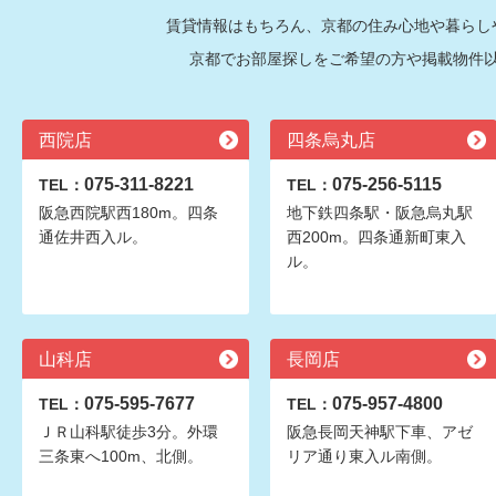
賃貸情報はもちろん、京都の住み心地や暮らし
京都でお部屋探しをご希望の方や掲載物件
西院店
四条烏丸店
075-311-8221
075-256-5115
TEL：
TEL：
阪急西院駅西180m。四条
地下鉄四条駅・阪急烏丸駅
通佐井西入ル。
西200m。四条通新町東入
ル。
山科店
長岡店
075-595-7677
075-957-4800
TEL：
TEL：
ＪＲ山科駅徒歩3分。外環
阪急長岡天神駅下車、アゼ
三条東へ100m、北側。
リア通り東入ル南側。