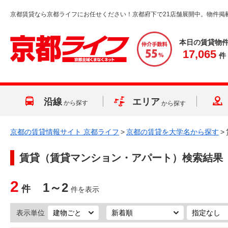
京都賃貸なら京都ライフにお任せください！京都府下で21店舗展開中。物件掲
本日の賃貸物
17,065
件
沿線
エリア
から探す
から探す
京都の賃貸情報サイト 京都ライフ
>
京都の賃貸を大学名から探す
>
賃貸（賃貸マンション・アパート）検索結果
2
1～2
件
件を表示
表示単位