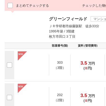
まとめてチェックする
チェックした物
グリーンフィールド
マンシ
ＪＲ学研都市線藤阪駅 徒歩33分
1995年築 / 3階建
枚方市田口３丁目
部屋番号(階)
賃料 (管理費等)
3.5
303
万
円
（3階）
(
0
円)
3.5
202
万
円
（2階）
(
0
円)