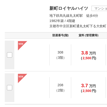
新町ロイヤルハイツ
マンシ
地下鉄烏丸線丸太町駅 徒歩4分
1982年築 / 4階建
京都市中京区新町通丸太町下る大炊町
部屋番号(階)
賃料 (管理費等)
3.8
308
万
円
（3階）
(
2,500
円)
3.7
208
万
円
（2階）
(
2,500
円)