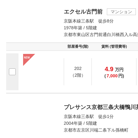
エクセル古門前
マンション
京阪本線三条駅 徒歩8分
1978年築 / 5階建
京都市東山区古門前通白川橋西入ル高
部屋番号(階)
賃料 (管理費等)
4.9
202
万
円
（2階）
(
7,000
円)
プレサンス京都三条大橋鴨川
京阪本線三条駅 徒歩1分
2004年築 / 5階建
京都市左京区川端二条下ル孫橋町