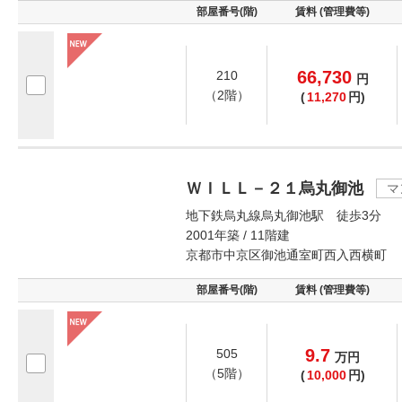
部屋番号(階)
賃料 (管理費等)
66,730
210
円
（2階）
(
11,270
円)
ＷＩＬＬ－２１烏丸御池
マ
地下鉄烏丸線烏丸御池駅 徒歩3分
2001年築 / 11階建
京都市中京区御池通室町西入西横町
部屋番号(階)
賃料 (管理費等)
9.7
505
万
円
（5階）
(
10,000
円)