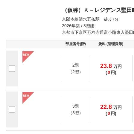
（仮称）Ｋ－レジデンス堅田
京阪本線清水五条駅 徒歩7分
2026年築 / 3階建
京都市下京区万寿寺通富小路東入堅田
部屋番号(階)
賃料 (管理費等)
23.8
2階
万
円
（2階）
(
0
円)
22.8
3階
万
円
（3階）
(
0
円)