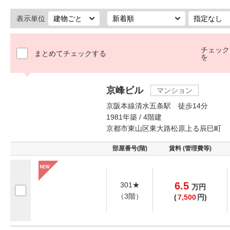
表示単位
チェック
まとめてチェックする
を
京峰ビル
マンション
京阪本線清水五条駅 徒歩14分
1981年築 / 4階建
京都市東山区東大路松原上る辰巳町
部屋番号(階)
賃料 (管理費等)
6.5
301★
万
円
（3階）
(
7,500
円)