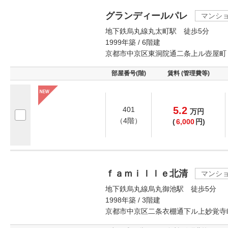
グランディールパレ
マンシ
地下鉄烏丸線丸太町駅 徒歩5分
1999年築 / 6階建
京都市中京区東洞院通二条上ル壺屋町
部屋番号(階)
賃料 (管理費等)
5.2
401
万
円
（4階）
(
6,000
円)
ｆａｍｉｌｌｅ北清
マンシ
地下鉄烏丸線烏丸御池駅 徒歩5分
1998年築 / 3階建
京都市中京区二条衣棚通下ル上妙覚寺