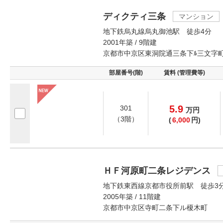
ディクティ三条
マンション
地下鉄烏丸線烏丸御池駅 徒歩4分
2001年築 / 9階建
京都市中京区東洞院通三条下ﾙ三文字
部屋番号(階)
賃料 (管理費等)
5.9
301
万
円
（3階）
(
6,000
円)
ＨＦ河原町二条レジデンス
地下鉄東西線京都市役所前駅 徒歩3
2005年築 / 11階建
京都市中京区寺町二条下ル榎木町