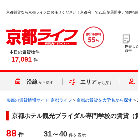
京都賃貸なら京都ライフにお任せください！京都府下で21店舗展開中。物件掲
保存し
条件
本日の賃貸物件
17,091
件
沿線
エリア
から探す
から探す
京都の賃貸情報サイト 京都ライフ
>
京都の賃貸を大学名から探す
>
京都ホテル観光ブライダル専門学校
の賃貸（
88
31～40
件
件を表示