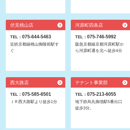
伏見桃山店
河原町四条店
075-644-5463
075-746-5992
TEL：
TEL：
近鉄京都線桃山御陵前駅す
阪急京都線京都河原町駅か
ぐ
ら河原町通を北へ徒歩4分
西大路店
テナント事業部
075-585-6501
075-213-6055
TEL：
TEL：
ＪＲ西大路駅より徒歩1分
地下鉄烏丸御池駅5番出口
徒歩3分。