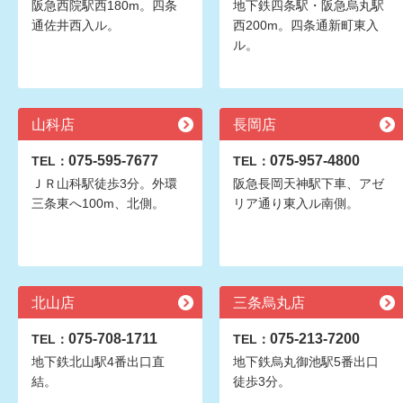
阪急西院駅西180m。四条
地下鉄四条駅・阪急烏丸駅
通佐井西入ル。
西200m。四条通新町東入
ル。
山科店
長岡店
075-595-7677
075-957-4800
TEL：
TEL：
ＪＲ山科駅徒歩3分。外環
阪急長岡天神駅下車、アゼ
三条東へ100m、北側。
リア通り東入ル南側。
北山店
三条烏丸店
075-708-1711
075-213-7200
TEL：
TEL：
地下鉄北山駅4番出口直
地下鉄烏丸御池駅5番出口
結。
徒歩3分。