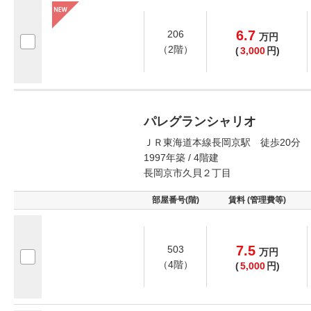
6.7
206
万
円
（2階）
(
3,000
円)
パレグランシャリオ
ＪＲ東海道本線長岡京駅 徒歩20分
1997年築 / 4階建
長岡京市久貝２丁目
部屋番号(階)
賃料 (管理費等)
7.5
503
万
円
（4階）
(
5,000
円)