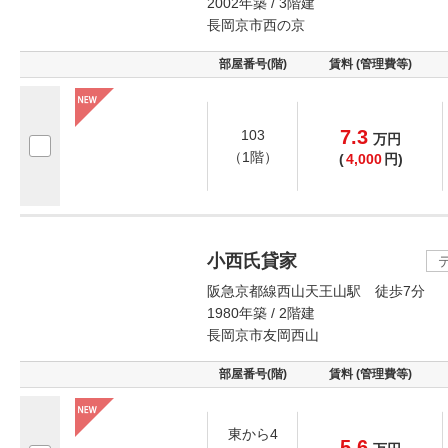
2002年築 / 3階建
長岡京市西の京
部屋番号(階)
賃料 (管理費等)
7.3
103
万
円
（1階）
(
4,000
円)
小西氏貸家
阪急京都線西山天王山駅 徒歩7分
1980年築 / 2階建
長岡京市友岡西山
部屋番号(階)
賃料 (管理費等)
東から4
5.6