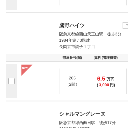
鷹野ハイツ
阪急京都線西山天王山駅 徒歩3分
1984年築 / 3階建
長岡京市調子１丁目
部屋番号(階)
賃料 (管理費等)
6.5
205
万
円
（2階）
(
3,000
円)
シャルマングレーヌ
阪急京都線西向日駅 徒歩17分