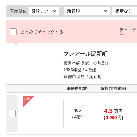
表示単位
チェック
まとめてチェックする
を
プレアール淀新町
京阪本線淀駅 徒歩8分
1986年築 / 4階建
京都市伏見区淀新町
部屋番号(階)
賃料 (管理費等)
4.3
405
万
円
（4階）
(
3,000
円)