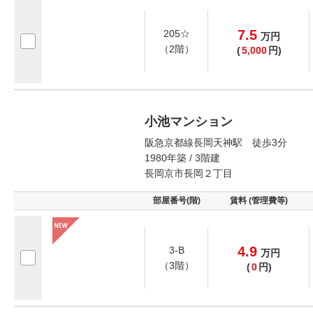
7.5
205☆
万
円
（2階）
(
5,000
円)
小池マンション
阪急京都線長岡天神駅 徒歩3分
1980年築 / 3階建
長岡京市長岡２丁目
部屋番号(階)
賃料 (管理費等)
4.9
3-B
万
円
（3階）
(
0
円)