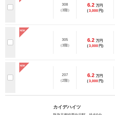
6.2
308
万
円
（3階）
(
3,000
円)
6.2
305
万
円
（3階）
(
3,000
円)
6.2
207
万
円
（2階）
(
3,000
円)
カイデハイツ
阪急京都線西向日駅 徒歩5分