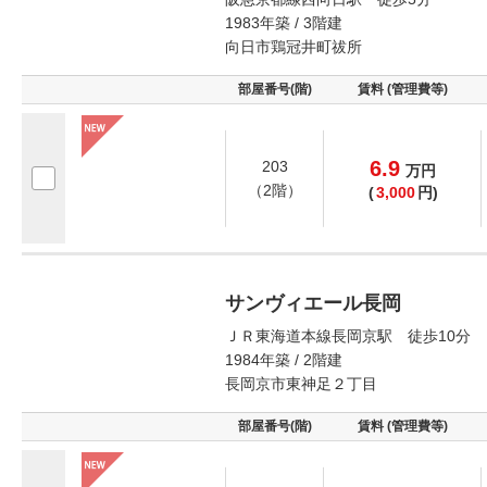
1983年築 / 3階建
向日市鶏冠井町祓所
部屋番号(階)
賃料 (管理費等)
6.9
203
万
円
（2階）
(
3,000
円)
サンヴィエール長岡
ＪＲ東海道本線長岡京駅 徒歩10分
1984年築 / 2階建
長岡京市東神足２丁目
部屋番号(階)
賃料 (管理費等)