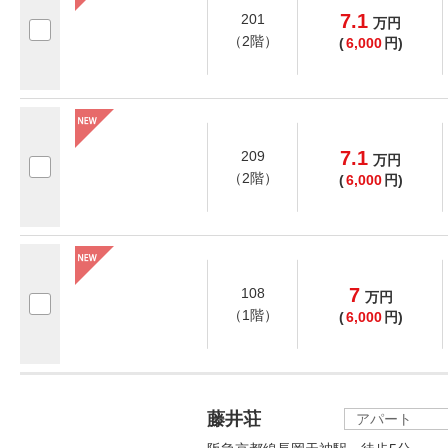
7.1
201
万
円
（2階）
(
6,000
円)
7.1
209
万
円
（2階）
(
6,000
円)
7
108
万
円
（1階）
(
6,000
円)
藤井荘
アパート