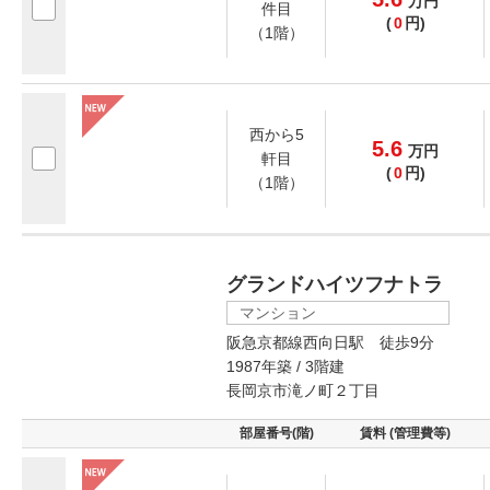
万
円
件目
(
0
円)
（1階）
西から5
5.6
万
円
軒目
(
0
円)
（1階）
グランドハイツフナトラ
マンション
阪急京都線西向日駅 徒歩9分
1987年築 / 3階建
長岡京市滝ノ町２丁目
部屋番号(階)
賃料 (管理費等)