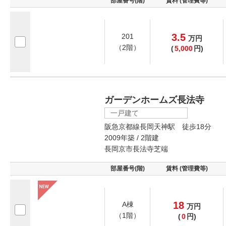
部屋番号(階)
賃料 (管理費等)
3.5
201
万
円
（2階）
(
5,000
円)
ガーデンホームズ長法寺
一戸建て
阪急京都線長岡天神駅 徒歩18分
2009年築 / 2階建
長岡京市長法寺芝端
部屋番号(階)
賃料 (管理費等)
18
A棟
万
円
（1階）
(
0
円)