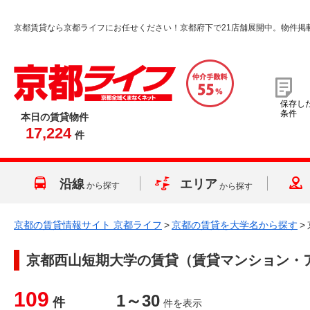
京都賃貸なら京都ライフにお任せください！京都府下で21店舗展開中。物件掲
保存し
条件
本日の賃貸物件
17,224
件
沿線
エリア
から探す
から探す
京都の賃貸情報サイト 京都ライフ
>
京都の賃貸を大学名から探す
>
京都西山短期大学
の賃貸（賃貸マンション・
109
1～30
件
件を表示