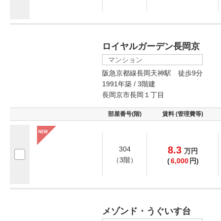
ロイヤルガーデン長岡京
マンション
阪急京都線長岡天神駅 徒歩9分
1991年築 / 3階建
長岡京市長岡１丁目
部屋番号(階)
賃料 (管理費等)
8.3
304
万
円
（3階）
(
6,000
円)
メゾンド・うぐいす台