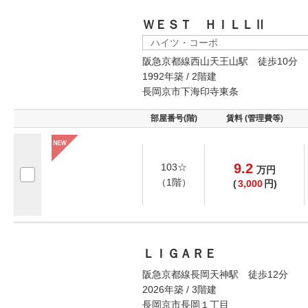
ＷＥＳＴ ＨＩＬＬⅡ
ハイツ・コーポ
阪急京都線西山天王山駅 徒歩10分
1992年築 / 2階建
長岡京市下海印寺東条
部屋番号(階)
賃料 (管理費等)
9.2
103☆
万
円
（1階）
(
3,000
円)
ＬＩＧＡＲＥ
阪急京都線長岡天神駅 徒歩12分
2026年築 / 3階建
長岡京市長岡１丁目