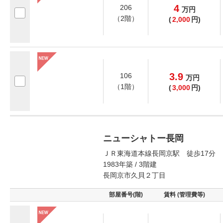
4
206
万
円
（2階）
(
2,000
円)
3.9
106
万
円
（1階）
(
3,000
円)
ニューシャトー長岡
ＪＲ東海道本線長岡京駅 徒歩17分
1983年築 / 3階建
長岡京市久貝２丁目
部屋番号(階)
賃料 (管理費等)