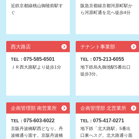
近鉄京都線桃山御陵前駅す
阪急京都線京都河原町駅か
ぐ
ら河原町通を北へ徒歩4分
西大路店
テナント事業部
075-585-6501
075-213-6055
TEL：
TEL：
ＪＲ西大路駅より徒歩1分
地下鉄烏丸御池駅5番出口
徒歩3分。
企画管理部 南営業所
企画管理部 北営業所
075-603-6022
075-417-0271
TEL：
TEL：
京阪丹波橋駅西どなり。丹
地下鉄「北大路駅」5番出
波橋通り面す。京阪丹波橋
口東へスグ。北大路通り面