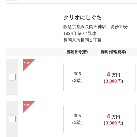
クリオにしぐち
阪急京都線長岡天神駅 徒歩10分
1994年築 / 4階建
長岡京市長岡１丁目
部屋番号(階)
賃料 (管理費等)
4
306
万
円
（3階）
(
3,000
円)
4
305
万
円
（3階）
(
3,000
円)