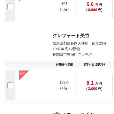
6.6
305
万
円
（3階）
(
6,000
円)
クレフォート美竹
阪急京都線長岡天神駅 徒歩23分
1987年築 / 2階建
長岡京市奥海印寺大見坊
部屋番号(階)
賃料 (管理費等)
8.1
103☆
万
円
（1階）
(
3,000
円)