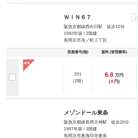
ＷＩＮ６７
阪急京都線西向日駅 徒歩10分
1992年築 / 2階建
長岡京市滝ノ町２丁目
部屋番号(階)
賃料 (管理費等)
6.8
201
万
円
（2階）
(
0
円)
メゾンドール東条
阪急京都線長岡天神駅 徒歩20分
1987年築 / 3階建
長岡京市奥海印寺東条