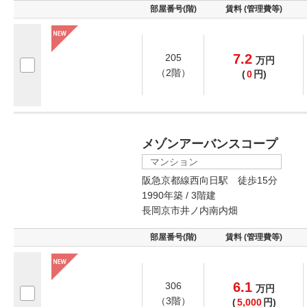
部屋番号(階)
賃料 (管理費等)
7.2
205
万
円
（2階）
(
0
円)
メゾンアーバンスコープ
マンション
阪急京都線西向日駅 徒歩15分
1990年築 / 3階建
長岡京市井ノ内南内畑
部屋番号(階)
賃料 (管理費等)
6.1
306
万
円
（3階）
(
5,000
円)