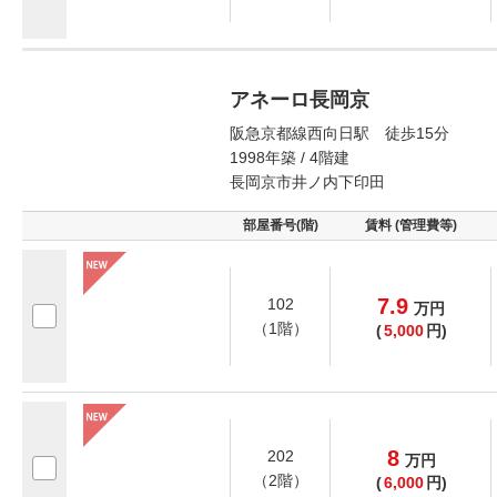
アネーロ長岡京
阪急京都線西向日駅 徒歩15分
1998年築 / 4階建
長岡京市井ノ内下印田
部屋番号(階)
賃料 (管理費等)
7.9
102
万
円
（1階）
(
5,000
円)
8
202
万
円
（2階）
(
6,000
円)