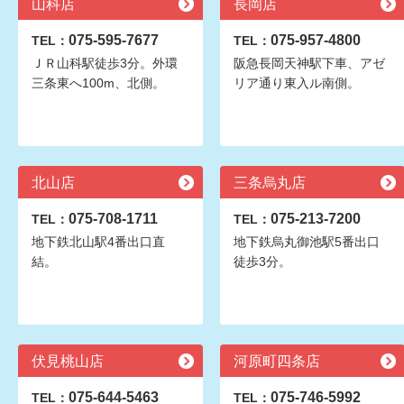
山科店
長岡店
075-595-7677
075-957-4800
TEL：
TEL：
ＪＲ山科駅徒歩3分。外環
阪急長岡天神駅下車、アゼ
三条東へ100m、北側。
リア通り東入ル南側。
北山店
三条烏丸店
075-708-1711
075-213-7200
TEL：
TEL：
地下鉄北山駅4番出口直
地下鉄烏丸御池駅5番出口
結。
徒歩3分。
伏見桃山店
河原町四条店
075-644-5463
075-746-5992
TEL：
TEL：