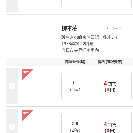
柳本荘
アパート
阪急京都線東向日駅 徒歩5分
1976年築 / 2階建
向日市寺戸町南垣内
部屋番号(階)
賃料 (管理費等)
4
1-1
万
円
（1階）
(
0
円)
4
2-9
万
円
（2階）
(
0
円)