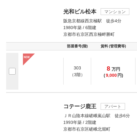
光和ビル松本
マンション
阪急京都線西京極駅 徒歩4分
1980年築 / 6階建
京都市右京区西京極畔勝町
部屋番号(階)
賃料 (管理費等)
8
303
万
円
（3階）
(
9,000
円)
コテージ鹿王
アパート
ＪＲ山陰本線嵯峨嵐山駅 徒歩6分
1993年築 / 2階建
京都市右京区嵯峨北堀町