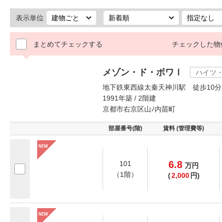
表示単位
まとめてチェックする
チェックした物
メゾン・ド・ボワⅠ
ハイツ
地下鉄東西線太秦天神川駅 徒歩10分
1991年築 / 2階建
京都市右京区山ﾉ内苗町
部屋番号(階)
賃料 (管理費等)
6.8
101
万
円
（1階）
(
2,000
円)