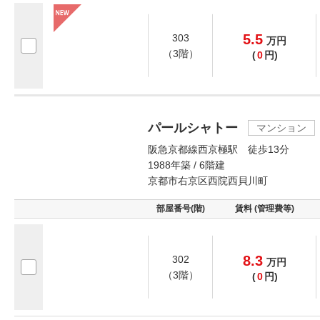
5.5
303
万
円
（3階）
(
0
円)
パールシャトー
マンション
阪急京都線西京極駅 徒歩13分
1988年築 / 6階建
京都市右京区西院西貝川町
部屋番号(階)
賃料 (管理費等)
8.3
302
万
円
（3階）
(
0
円)