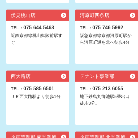
伏見桃山店
河原町四条店
075-644-5463
075-746-5992
TEL：
TEL：
近鉄京都線桃山御陵前駅す
阪急京都線京都河原町駅か
ぐ
ら河原町通を北へ徒歩4分
西大路店
テナント事業部
075-585-6501
075-213-6055
TEL：
TEL：
ＪＲ西大路駅より徒歩1分
地下鉄烏丸御池駅5番出口
徒歩3分。
企画管理部 南営業所
企画管理部 北営業所