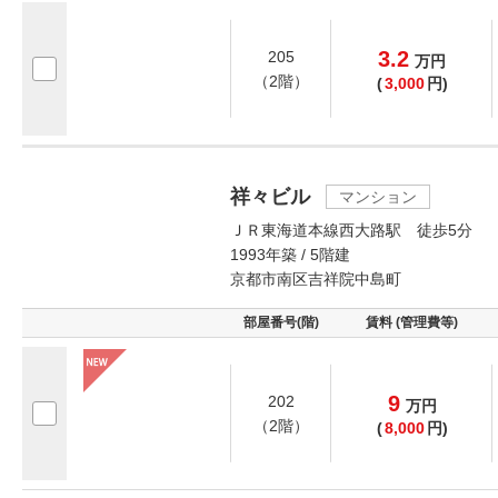
3.2
205
万
円
（2階）
(
3,000
円)
祥々ビル
マンション
ＪＲ東海道本線西大路駅 徒歩5分
1993年築 / 5階建
京都市南区吉祥院中島町
部屋番号(階)
賃料 (管理費等)
9
202
万
円
（2階）
(
8,000
円)