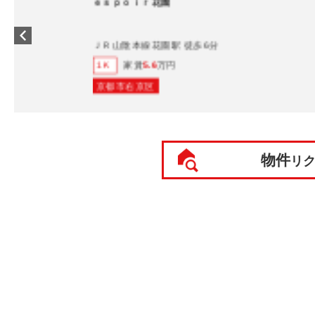
ｅｓｐｏｉｒ花園
ＪＲ山陰本線花園駅 徒歩6分
家賃
5.6
万円
1Ｋ
京都市右京区
物件
リ