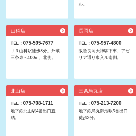
ル。
山科店
長岡店
075-595-7677
075-957-4800
TEL：
TEL：
ＪＲ山科駅徒歩3分。外環
阪急長岡天神駅下車、アゼ
三条東へ100m、北側。
リア通り東入ル南側。
北山店
三条烏丸店
075-708-1711
075-213-7200
TEL：
TEL：
地下鉄北山駅4番出口直
地下鉄烏丸御池駅5番出口
結。
徒歩3分。