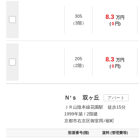
8.3
305
万
円
（3階）
(
0
円)
8.3
205
万
円
（2階）
(
0
円)
Ｎ’ｓ 双ヶ丘
アパート
ＪＲ山陰本線花園駅 徒歩15分
1999年築 / 2階建
京都市右京区御室岡ﾉ裾町
部屋番号(階)
賃料 (管理費等)