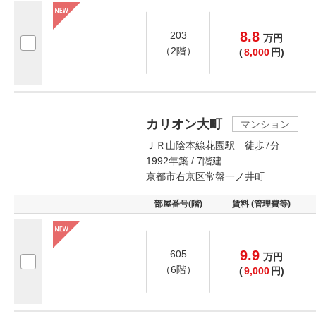
8.8
203
万
円
（2階）
(
8,000
円)
カリオン大町
マンション
ＪＲ山陰本線花園駅 徒歩7分
1992年築 / 7階建
京都市右京区常盤一ノ井町
部屋番号(階)
賃料 (管理費等)
9.9
605
万
円
（6階）
(
9,000
円)