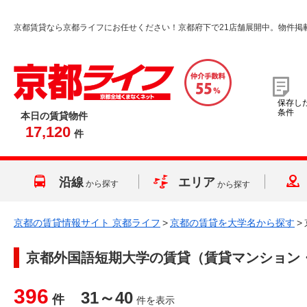
京都賃貸なら京都ライフにお任せください！京都府下で21店舗展開中。物件掲
保存し
条件
本日の賃貸物件
17,120
件
沿線
エリア
から探す
から探す
京都の賃貸情報サイト 京都ライフ
>
京都の賃貸を大学名から探す
>
京都外国語短期大学
の賃貸（賃貸マンション
396
31～40
件
件を表示