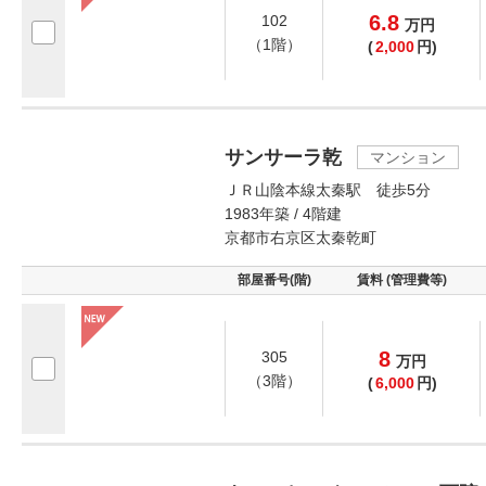
6.8
102
万
円
（1階）
(
2,000
円)
サンサーラ乾
マンション
ＪＲ山陰本線太秦駅 徒歩5分
1983年築 / 4階建
京都市右京区太秦乾町
部屋番号(階)
賃料 (管理費等)
8
305
万
円
（3階）
(
6,000
円)