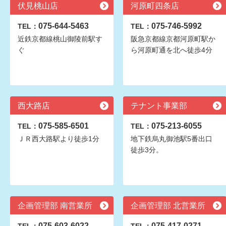
伏見桃山店
河原町四条店
075-644-5463
075-746-5992
TEL：
TEL：
近鉄京都線桃山御陵前駅す
阪急京都線京都河原町駅か
ぐ
ら河原町通を北へ徒歩4分
西大路店
テナント事業部
075-585-6501
075-213-6055
TEL：
TEL：
ＪＲ西大路駅より徒歩1分
地下鉄烏丸御池駅5番出口
徒歩3分。
企画管理部 南営業所
企画管理部 北営業所
075-603-6022
075-417-0271