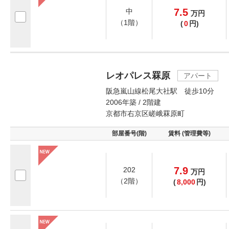
7.5
中
万
円
（1階）
(
0
円)
レオパレス罧原
アパート
阪急嵐山線松尾大社駅 徒歩10分
2006年築 / 2階建
京都市右京区嵯峨罧原町
部屋番号(階)
賃料 (管理費等)
7.9
202
万
円
（2階）
(
8,000
円)