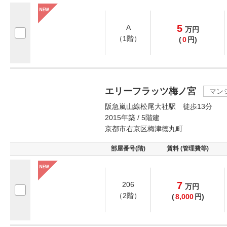
5
A
万
円
（1階）
(
0
円)
エリーフラッツ梅ノ宮
マン
阪急嵐山線松尾大社駅 徒歩13分
2015年築 / 5階建
京都市右京区梅津徳丸町
部屋番号(階)
賃料 (管理費等)
7
206
万
円
（2階）
(
8,000
円)