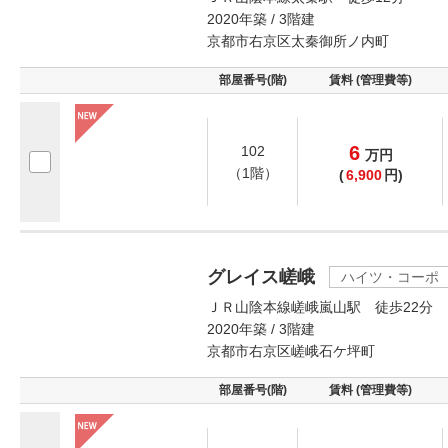
2020年築 / 3階建
京都市右京区太秦御所ノ内町
部屋番号(階)
賃料 (管理費等)
6
102
万
円
（1階）
(
6,900
円)
グレイス嵯峨
ハイツ・コーポ
ＪＲ山陰本線嵯峨嵐山駅 徒歩22分
2020年築 / 3階建
京都市右京区嵯峨石ケ坪町
部屋番号(階)
賃料 (管理費等)