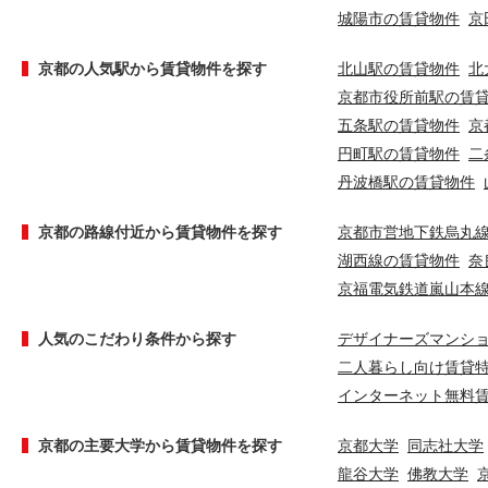
城陽市の賃貸物件
京
京都の人気駅から賃貸物件を探す
北山駅の賃貸物件
北
京都市役所前駅の賃
五条駅の賃貸物件
京
円町駅の賃貸物件
二
丹波橋駅の賃貸物件
京都の路線付近から賃貸物件を探す
京都市営地下鉄烏丸
湖西線の賃貸物件
奈
京福電気鉄道嵐山本
人気のこだわり条件から探す
デザイナーズマンシ
二人暮らし向け賃貸
インターネット無料
京都の主要大学から賃貸物件を探す
京都大学
同志社大学
龍谷大学
佛教大学