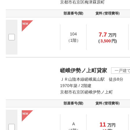
京都市右京区梅津罧原町
部屋番号(階)
賃料 (管理費等)
7.7
104
万
円
（1階）
(
3,500
円)
嵯峨伊勢ノ上町貸家
一戸建
ＪＲ山陰本線嵯峨嵐山駅 徒歩8分
1970年築 / 2階建
京都市右京区嵯峨伊勢ノ上町
部屋番号(階)
賃料 (管理費等)
11
A
万
円