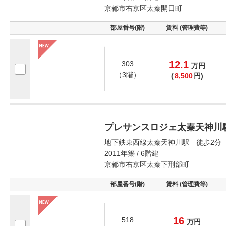
京都市右京区太秦開日町
部屋番号(階)
賃料 (管理費等)
12.1
303
万
円
（3階）
(
8,500
円)
プレサンスロジェ太秦天神川
地下鉄東西線太秦天神川駅 徒歩2分
2011年築 / 6階建
京都市右京区太秦下刑部町
部屋番号(階)
賃料 (管理費等)
16
518
万
円