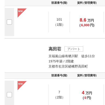
部屋番号(階)
賃料 (管理費等)
8.6
101
万
円
（1階）
(
6,000
円)
高田荘
アパート
京福嵐山線有栖川駅 徒歩11分
1975年築 / 2階建
京都市右京区嵯峨野高田町
部屋番号(階)
賃料 (管理費等)
4
7
万
円
（2階）
(
0
円)