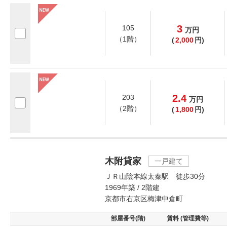
3
105
万
円
（1階）
(
2,000
円)
2.4
203
万
円
（2階）
(
1,800
円)
木附貸家
一戸建て
ＪＲ山陰本線太秦駅 徒歩30分
1969年築 / 2階建
京都市右京区梅津中倉町
部屋番号(階)
賃料 (管理費等)