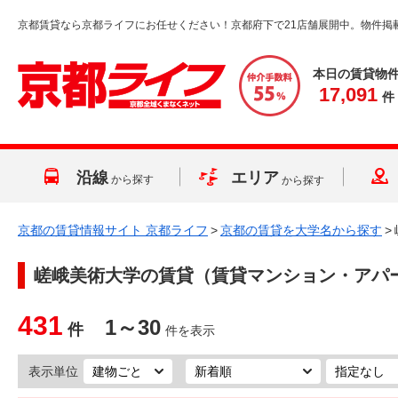
京都賃貸なら京都ライフにお任せください！京都府下で21店舗展開中。物件掲
本日の賃貸物
17,091
件
沿線
エリア
から探す
から探す
京都の賃貸情報サイト 京都ライフ
>
京都の賃貸を大学名から探す
>
嵯峨美術大学
の賃貸（賃貸マンション・アパ
431
1～30
件
件を表示
表示単位