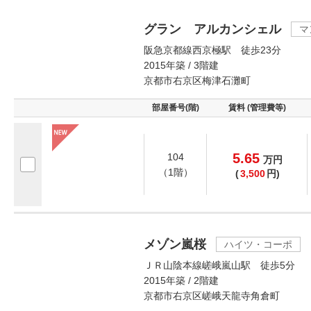
グラン アルカンシェル
マ
阪急京都線西京極駅 徒歩23分
2015年築 / 3階建
京都市右京区梅津石灘町
部屋番号(階)
賃料 (管理費等)
5.65
104
万
円
（1階）
(
3,500
円)
メゾン嵐桜
ハイツ・コーポ
ＪＲ山陰本線嵯峨嵐山駅 徒歩5分
2015年築 / 2階建
京都市右京区嵯峨天龍寺角倉町