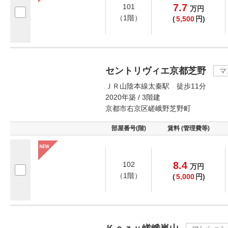
7.7
101
万
円
（1階）
(
5,500
円)
セントリヴィエ京都芝野
マ
ＪＲ山陰本線太秦駅 徒歩11分
2020年築 / 3階建
京都市右京区嵯峨野芝野町
部屋番号(階)
賃料 (管理費等)
8.4
102
万
円
（1階）
(
5,000
円)