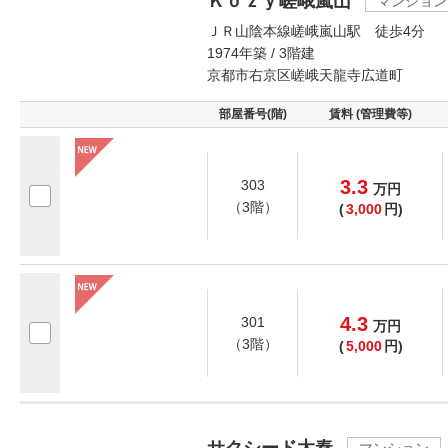
Ｋｏｚｙ嵯峨嵐山
マンション
ＪＲ山陰本線嵯峨嵐山駅 徒歩4分
1974年築 / 3階建
京都市右京区嵯峨天龍寺広道町
部屋番号(階)
賃料 (管理費等)
3.3
303
万
円
（3階）
(
3,000
円)
4.3
301
万
円
（3階）
(
5,000
円)