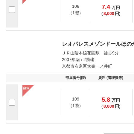
7.4
106
万
円
（1階）
(
8,000
円)
レオパレスメゾンドールほの
ＪＲ山陰本線花園駅 徒歩9分
2007年築 / 2階建
京都市右京区太秦一ノ井町
部屋番号(階)
賃料 (管理費等)
5.8
109
万
円
（1階）
(
8,000
円)