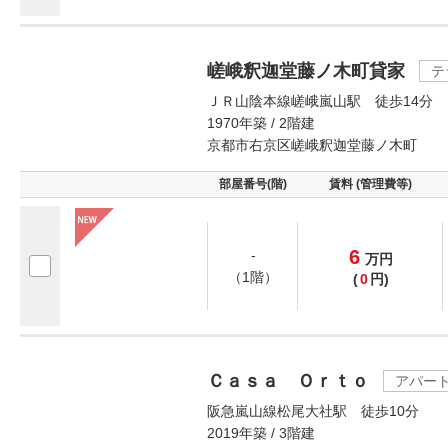
嵯峨釈迦堂藤ノ木町貸家
テ
ＪＲ山陰本線嵯峨嵐山駅 徒歩14分
1970年築 / 2階建
京都市右京区嵯峨釈迦堂藤ノ木町
部屋番号(階)
賃料 (管理費等)
6
-
万
円
（1階）
(
0
円)
Ｃａｓａ Ｏｒｔｏ
アパー
阪急嵐山線松尾大社駅 徒歩10分
2019年築 / 3階建