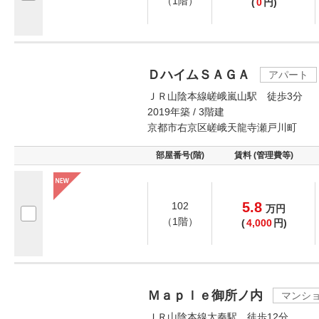
（1階）
(
0
円)
ＤハイムＳＡＧＡ
アパート
ＪＲ山陰本線嵯峨嵐山駅 徒歩3分
2019年築 / 3階建
京都市右京区嵯峨天龍寺瀬戸川町
部屋番号(階)
賃料 (管理費等)
5.8
102
万
円
（1階）
(
4,000
円)
Ｍａｐｌｅ御所ノ内
マンシ
ＪＲ山陰本線太秦駅 徒歩12分