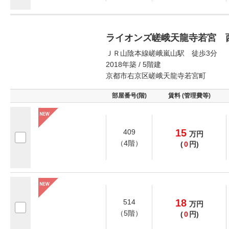
ライオンズ嵯峨天龍寺若宮 
ＪＲ山陰本線嵯峨嵐山駅 徒歩3分
2018年築 / 5階建
京都市右京区嵯峨天龍寺若宮町
部屋番号(階)
賃料 (管理費等)
15
409
万
円
（4階）
(
0
円)
18
514
万
円
（5階）
(
0
円)