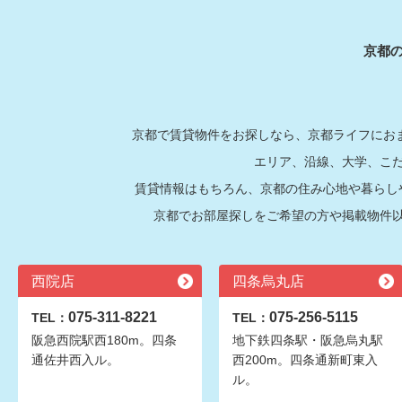
京都
京都で賃貸物件をお探しなら、京都ライフにおま
エリア、沿線、大学、こ
賃貸情報はもちろん、京都の住み心地や暮らし
京都でお部屋探しをご希望の方や掲載物件
西院店
四条烏丸店
075-311-8221
075-256-5115
TEL：
TEL：
阪急西院駅西180m。四条
地下鉄四条駅・阪急烏丸駅
通佐井西入ル。
西200m。四条通新町東入
ル。