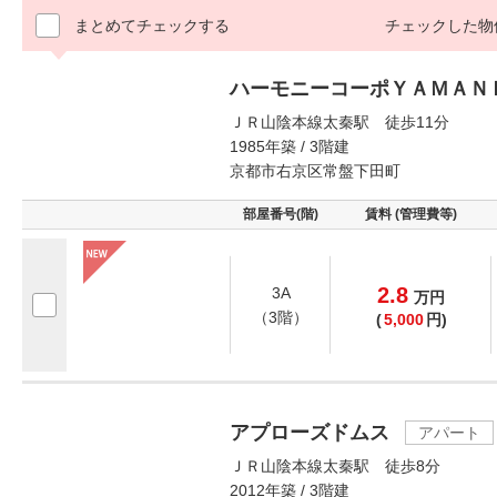
まとめてチェックする
チェックした物
ハーモニーコーポＹＡＭＡＮ
ＪＲ山陰本線太秦駅 徒歩11分
1985年築 / 3階建
京都市右京区常盤下田町
部屋番号(階)
賃料 (管理費等)
2.8
3A
万
円
（3階）
(
5,000
円)
アプローズドムス
アパート
ＪＲ山陰本線太秦駅 徒歩8分
2012年築 / 3階建