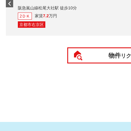
阪急嵐山線松尾大
家賃
7.2
2ＤＫ
京都市右京区
物件
リ