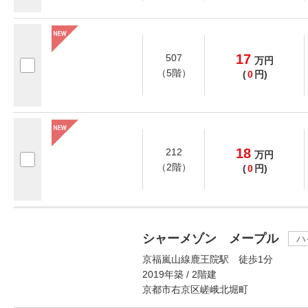
17
507
万
円
（5階）
(
0
円)
18
212
万
円
（2階）
(
0
円)
シャーメゾン メープル
ハ
京福嵐山線鹿王院駅 徒歩1分
2019年築 / 2階建
京都市右京区嵯峨北堀町