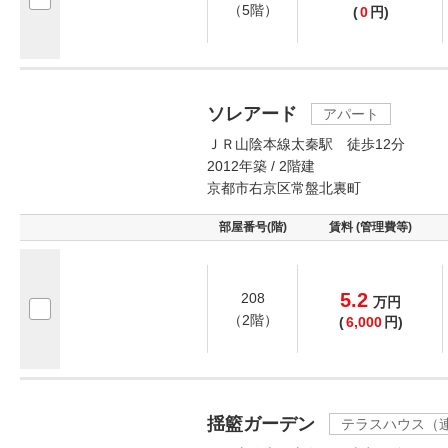
（5階）
(
0
円)
ソレアード
アパート
ＪＲ山陰本線太秦駅 徒歩12分
2012年築 / 2階建
京都市右京区常盤北裏町
部屋番号(階)
賃料 (管理費等)
5.2
208
万
円
（2階）
(
6,000
円)
揺籃ガーデン
テラスハウス（