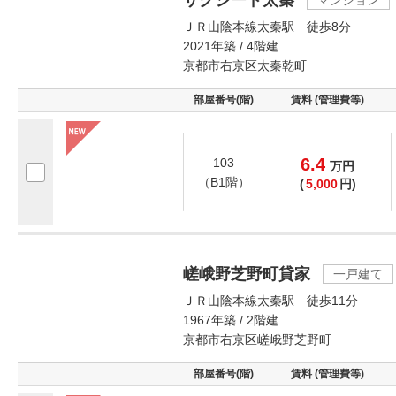
サクシード太秦
マンション
ＪＲ山陰本線太秦駅 徒歩8分
2021年築 / 4階建
京都市右京区太秦乾町
部屋番号(階)
賃料 (管理費等)
6.4
103
万
円
（B1階）
(
5,000
円)
嵯峨野芝野町貸家
一戸建て
ＪＲ山陰本線太秦駅 徒歩11分
1967年築 / 2階建
京都市右京区嵯峨野芝野町
部屋番号(階)
賃料 (管理費等)