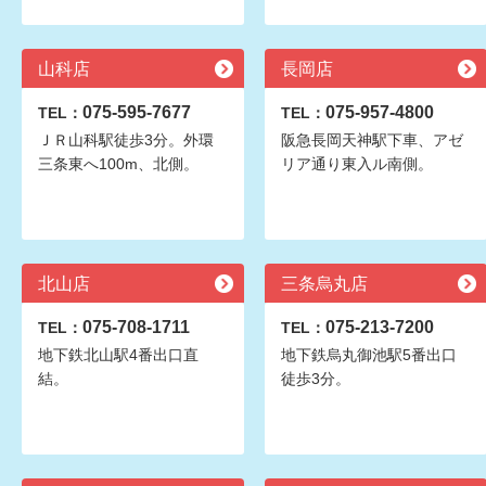
山科店
長岡店
075-595-7677
075-957-4800
TEL：
TEL：
ＪＲ山科駅徒歩3分。外環
阪急長岡天神駅下車、アゼ
三条東へ100m、北側。
リア通り東入ル南側。
北山店
三条烏丸店
075-708-1711
075-213-7200
TEL：
TEL：
地下鉄北山駅4番出口直
地下鉄烏丸御池駅5番出口
結。
徒歩3分。