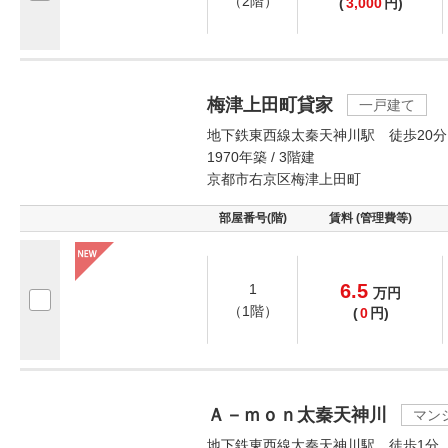
（2階）
(
3,000
円)
梅津上田町貸家
一戸建て
地下鉄東西線太秦天神川駅 徒歩20分
1970年築 / 3階建
京都市右京区梅津上田町
部屋番号(階)
賃料 (管理費等)
6.5
1
万
円
（1階）
(
0
円)
Ａ－ｍｏｎ太秦天神川
マン
地下鉄東西線太秦天神川駅 徒歩1分