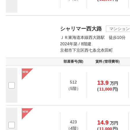
シャリマー西大路
マンション
ＪＲ東海道本線西大路駅 徒歩10分
2024年築 / 8階建
京都市下京区西七条北衣田町
部屋番号(階)
賃料 (管理費等)
13.9
512
万
円
（5階）
(
11,000
円)
14.9
423
万
円
（4階）
(
11,000
円)