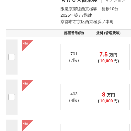
ＡＲＣＡ西京極
マンション
阪急京都線西京極駅 徒歩10分
2025年築 / 7階建
京都市右京区西京極浜ノ本町
部屋番号(階)
賃料 (管理費等)
7.5
701
万
円
（7階）
(
10,000
円)
8
403
万
円
（4階）
(
10,000
円)