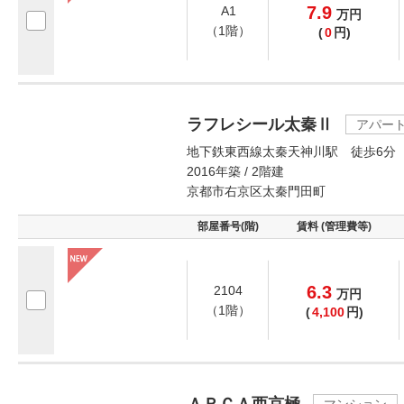
7.9
A1
万
円
（1階）
(
0
円)
ラフレシール太秦Ⅱ
アパー
地下鉄東西線太秦天神川駅 徒歩6分
2016年築 / 2階建
京都市右京区太秦門田町
部屋番号(階)
賃料 (管理費等)
6.3
2104
万
円
（1階）
(
4,100
円)