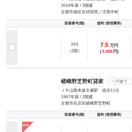
2018年築 / 3階建
京都市南区吉祥院西ノ庄西中町
部屋番号(階)
賃料 (管理費等)
7.5
203
万
円
（2階）
(
3,000
円)
嵯峨野芝野町貸家
一戸建て
ＪＲ山陰本線太秦駅 徒歩11分
1967年築 / 2階建
京都市右京区嵯峨野芝野町
部屋番号(階)
賃料 (管理費等)