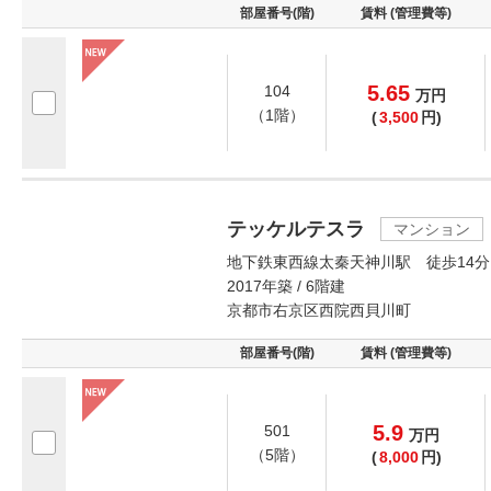
部屋番号(階)
賃料 (管理費等)
5.65
104
万
円
（1階）
(
3,500
円)
テッケルテスラ
マンション
地下鉄東西線太秦天神川駅 徒歩14分
2017年築 / 6階建
京都市右京区西院西貝川町
部屋番号(階)
賃料 (管理費等)
5.9
501
万
円
（5階）
(
8,000
円)