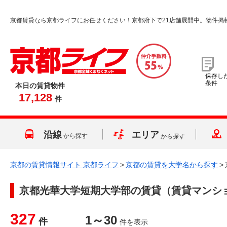
京都賃貸なら京都ライフにお任せください！京都府下で21店舗展開中。物件掲
保存し
条件
本日の賃貸物件
17,128
件
沿線
エリア
から探す
から探す
京都の賃貸情報サイト 京都ライフ
>
京都の賃貸を大学名から探す
>
京都光華大学短期大学部
の賃貸（賃貸マンシ
327
1～30
件
件を表示