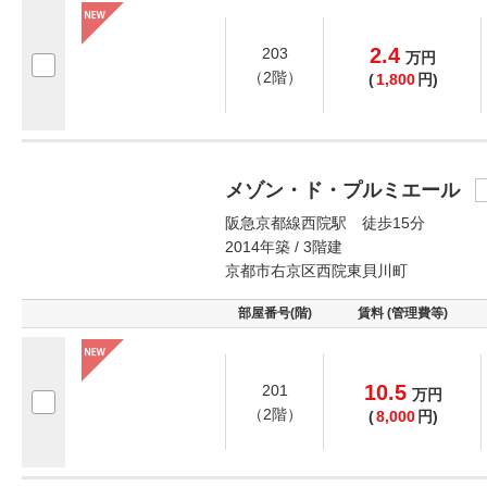
2.4
203
万
円
（2階）
(
1,800
円)
メゾン・ド・プルミエール
阪急京都線西院駅 徒歩15分
2014年築 / 3階建
京都市右京区西院東貝川町
部屋番号(階)
賃料 (管理費等)
10.5
201
万
円
（2階）
(
8,000
円)