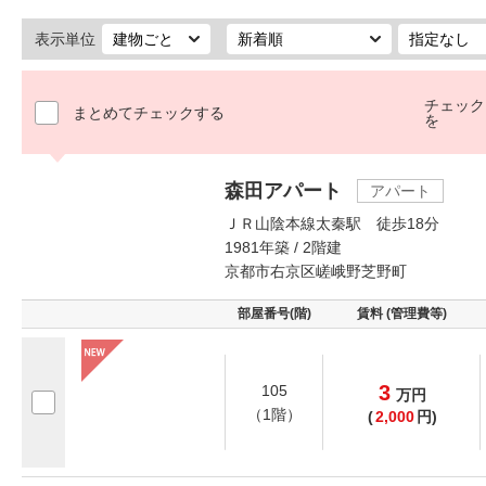
表示単位
チェック
まとめてチェックする
を
森田アパート
アパート
ＪＲ山陰本線太秦駅 徒歩18分
1981年築 / 2階建
京都市右京区嵯峨野芝野町
部屋番号(階)
賃料 (管理費等)
3
105
万
円
（1階）
(
2,000
円)