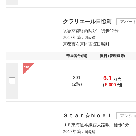
クラリエール日照町
アパー
阪急京都線西院駅 徒歩12分
2017年築 / 2階建
京都市右京区西院日照町
部屋番号(階)
賃料 (管理費等)
6.1
201
万
円
（2階）
(
5,000
円)
Ｓｔａｒ☆Ｎｏｅｌ
マンシ
ＪＲ東海道本線西大路駅 徒歩9分
2017年築 / 5階建