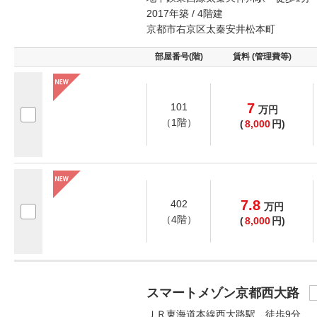
2017年築 / 4階建
京都市右京区太秦安井松本町
部屋番号(階)
賃料 (管理費等)
7
101
万
円
（1階）
(
8,000
円)
7.8
402
万
円
（4階）
(
8,000
円)
スマートメゾン京都西大路
ＪＲ東海道本線西大路駅 徒歩9分