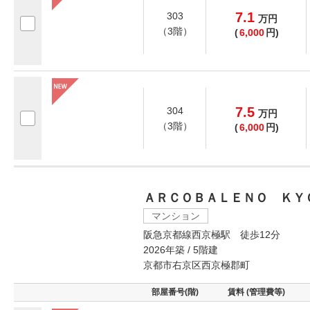
7.1
303
万
円
（3階）
(
6,000
円)
7.5
304
万
円
（3階）
(
6,000
円)
ＡＲＣＯＢＡＬＥＮＯ ＫＹ
マンション
阪急京都線西京極駅 徒歩12分
2026年築 / 5階建
京都市右京区西京極郡町
部屋番号(階)
賃料 (管理費等)