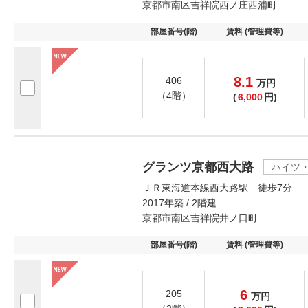
京都市南区吉祥院西ノ庄西浦町
部屋番号(階)
賃料 (管理費等)
8.1
406
万
円
（4階）
(
6,000
円)
グランツ京都西大路
ハイツ
ＪＲ東海道本線西大路駅 徒歩7分
2017年築 / 2階建
京都市南区吉祥院井ノ口町
部屋番号(階)
賃料 (管理費等)
6
205
万
円