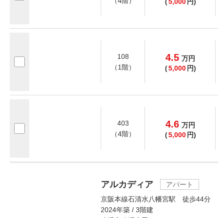
（4階）
(
5,000
円)
4.5
108
万
円
（1階）
(
5,000
円)
4.6
403
万
円
（4階）
(
5,000
円)
アルカディア
アパート
京阪本線石清水八幡宮駅 徒歩44分
2024年築 / 3階建