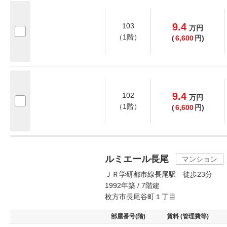
9.4
103
万
円
（1階）
(
6,600
円)
9.4
102
万
円
（1階）
(
6,600
円)
ルミエール長尾
マンション
ＪＲ学研都市線長尾駅 徒歩23分
1992年築 / 7階建
枚方市長尾谷町１丁目
部屋番号(階)
賃料 (管理費等)