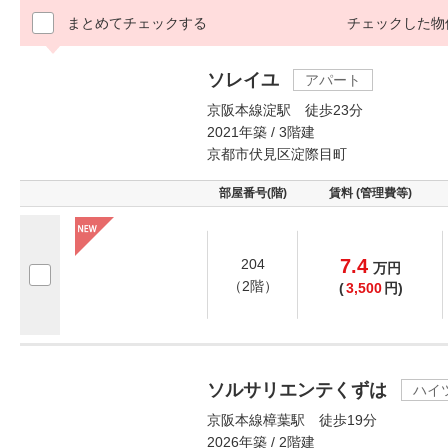
まとめてチェックする
チェックした物
ソレイユ
アパート
京阪本線淀駅 徒歩23分
2021年築 / 3階建
京都市伏見区淀際目町
部屋番号(階)
賃料 (管理費等)
7.4
204
万
円
（2階）
(
3,500
円)
ソルサリエンテくずは
ハイ
京阪本線樟葉駅 徒歩19分
2026年築 / 2階建