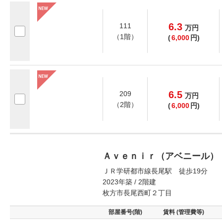
6.3
111
万
円
（1階）
(
6,000
円)
6.5
209
万
円
（2階）
(
6,000
円)
Ａｖｅｎｉｒ（アベニール）
ＪＲ学研都市線長尾駅 徒歩19分
2023年築 / 2階建
枚方市長尾西町２丁目
部屋番号(階)
賃料 (管理費等)