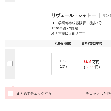
リヴェール・シャトー
マン
ＪＲ学研都市線藤阪駅 徒歩7分
1996年築 / 3階建
枚方市藤阪元町３丁目
部屋番号(階)
賃料 (管理費等)
6.2
105
万
円
（1階）
(
3,000
円)
まとめてチェックする
チェックした物