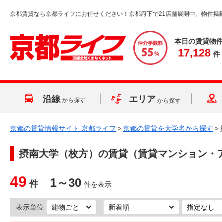
京都賃貸なら京都ライフにお任せください！京都府下で21店舗展開中。物件掲
本日の賃貸物
17,128
件
沿線
エリア
から探す
から探す
京都の賃貸情報サイト 京都ライフ
>
京都の賃貸を大学名から探す
>
摂南大学（枚方）
の賃貸（賃貸マンション・
49
1～30
件
件を表示
表示単位