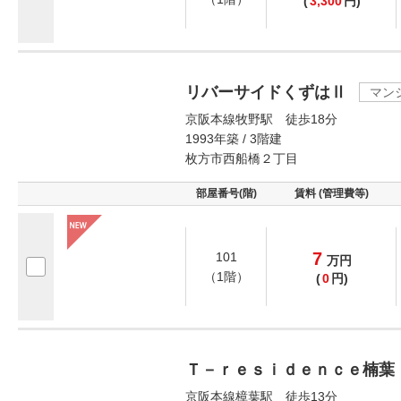
(
3,300
円)
リバーサイドくずはⅡ
マン
京阪本線牧野駅 徒歩18分
1993年築 / 3階建
枚方市西船橋２丁目
部屋番号(階)
賃料 (管理費等)
7
101
万
円
（1階）
(
0
円)
Ｔ－ｒｅｓｉｄｅｎｃｅ楠葉
京阪本線樟葉駅 徒歩13分