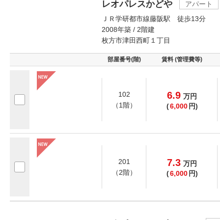
レオパレスかどや
アパート
ＪＲ学研都市線藤阪駅 徒歩13分
2008年築 / 2階建
枚方市津田西町１丁目
部屋番号(階)
賃料 (管理費等)
6.9
102
万
円
（1階）
(
6,000
円)
7.3
201
万
円
（2階）
(
6,000
円)