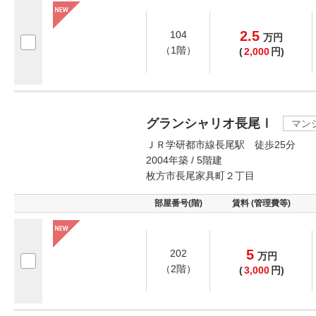
2.5
104
万
円
（1階）
(
2,000
円)
グランシャリオ長尾Ⅰ
マン
ＪＲ学研都市線長尾駅 徒歩25分
2004年築 / 5階建
枚方市長尾家具町２丁目
部屋番号(階)
賃料 (管理費等)
5
202
万
円
（2階）
(
3,000
円)