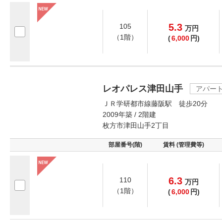
5.3
105
万
円
（1階）
(
6,000
円)
レオパレス津田山手
アパー
ＪＲ学研都市線藤阪駅 徒歩20分
2009年築 / 2階建
枚方市津田山手2丁目
部屋番号(階)
賃料 (管理費等)
6.3
110
万
円
（1階）
(
6,000
円)