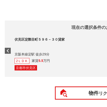
現在の選択条件の
伏見区淀際目町５９６－３０貸家
京阪本線淀駅 徒歩29分
家賃
5.5
万円
2ＬＤＫ
京都市伏見区
物件
リ