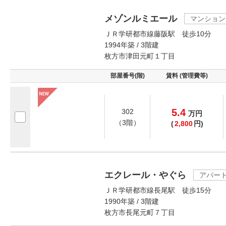
メゾンルミエール
マンション
ＪＲ学研都市線藤阪駅 徒歩10分
1994年築 / 3階建
枚方市津田元町１丁目
部屋番号(階)
賃料 (管理費等)
5.4
302
万
円
（3階）
(
2,800
円)
エクレール・やぐら
アパー
ＪＲ学研都市線長尾駅 徒歩15分
1990年築 / 3階建
枚方市長尾元町７丁目