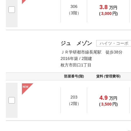
3.8
306
万
円
（3階）
(
3,000
円)
ジュ メゾン
ハイツ・コーポ
ＪＲ学研都市線長尾駅 徒歩38分
2016年築 / 2階建
枚方市田口1丁目
部屋番号(階)
賃料 (管理費等)
4.9
203
万
円
（2階）
(
3,500
円)