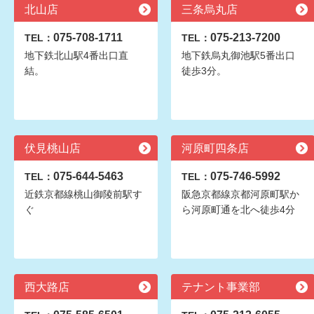
北山店
三条烏丸店
075-708-1711
075-213-7200
TEL：
TEL：
地下鉄北山駅4番出口直
地下鉄烏丸御池駅5番出口
結。
徒歩3分。
伏見桃山店
河原町四条店
075-644-5463
075-746-5992
TEL：
TEL：
近鉄京都線桃山御陵前駅す
阪急京都線京都河原町駅か
ぐ
ら河原町通を北へ徒歩4分
西大路店
テナント事業部