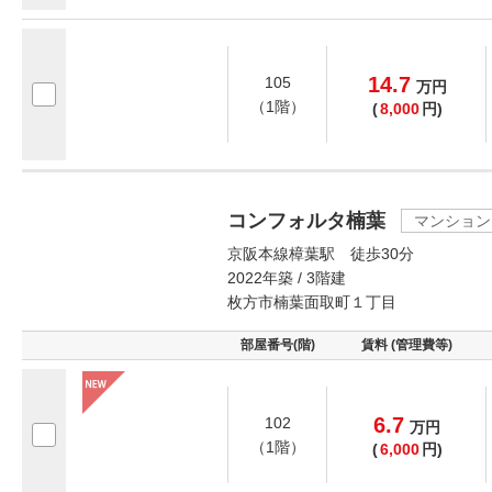
14.7
105
万
円
（1階）
(
8,000
円)
コンフォルタ楠葉
マンション
京阪本線樟葉駅 徒歩30分
2022年築 / 3階建
枚方市楠葉面取町１丁目
部屋番号(階)
賃料 (管理費等)
6.7
102
万
円
（1階）
(
6,000
円)