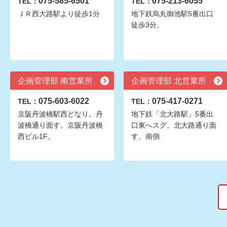
075-585-6501
075-213-6055
TEL：
TEL：
ＪＲ西大路駅より徒歩1分
地下鉄烏丸御池駅5番出口
徒歩3分。
企画管理部 南営業所
企画管理部 北営業所
075-603-6022
075-417-0271
TEL：
TEL：
京阪丹波橋駅西どなり。丹
地下鉄「北大路駅」5番出
波橋通り面す。京阪丹波橋
口東へスグ。北大路通り面
西ビル1F。
す、南側