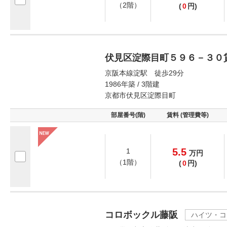
（2階）
(
0
円)
伏見区淀際目町５９６－３０
京阪本線淀駅 徒歩29分
1986年築 / 3階建
京都市伏見区淀際目町
部屋番号(階)
賃料 (管理費等)
5.5
1
万
円
（1階）
(
0
円)
コロボックル藤阪
ハイツ・コ