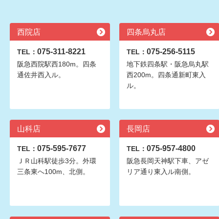
西院店
四条烏丸店
075-311-8221
075-256-5115
TEL：
TEL：
阪急西院駅西180m。四条
地下鉄四条駅・阪急烏丸駅
通佐井西入ル。
西200m。四条通新町東入
ル。
山科店
長岡店
075-595-7677
075-957-4800
TEL：
TEL：
ＪＲ山科駅徒歩3分。外環
阪急長岡天神駅下車、アゼ
三条東へ100m、北側。
リア通り東入ル南側。