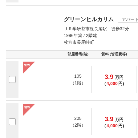
グリーンヒルカリム
アパー
ＪＲ学研都市線長尾駅 徒歩32分
1996年築 / 2階建
枚方市長尾峠町
部屋番号(階)
賃料 (管理費等)
3.9
105
万
円
（1階）
(
4,000
円)
3.9
205
万
円
（2階）
(
4,000
円)