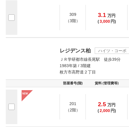
3.1
309
万
円
（3階）
(
3,000
円)
レジデンス柏
ハイツ・コーポ
ＪＲ学研都市線長尾駅 徒歩39分
1983年築 / 3階建
枚方市高野道２丁目
部屋番号(階)
賃料 (管理費等)
2.5
201
万
円
（2階）
(
2,000
円)