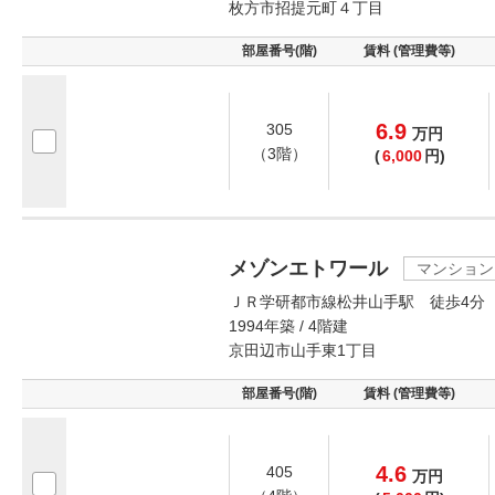
枚方市招提元町４丁目
部屋番号(階)
賃料 (管理費等)
6.9
305
万
円
（3階）
(
6,000
円)
メゾンエトワール
マンション
ＪＲ学研都市線松井山手駅 徒歩4分
1994年築 / 4階建
京田辺市山手東1丁目
部屋番号(階)
賃料 (管理費等)
4.6
405
万
円