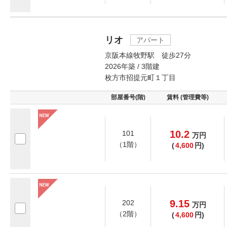
リオ
アパート
京阪本線牧野駅 徒歩27分
2026年築 / 3階建
枚方市招提元町１丁目
部屋番号(階)
賃料 (管理費等)
10.2
101
万
円
（1階）
(
4,600
円)
9.15
202
万
円
（2階）
(
4,600
円)