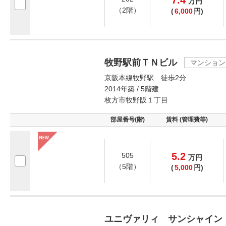
7.4
万
円
（2階）
(
6,000
円)
牧野駅前ＴＮビル
マンション
京阪本線牧野駅 徒歩2分
2014年築 / 5階建
枚方市牧野阪１丁目
部屋番号(階)
賃料 (管理費等)
5.2
505
万
円
（5階）
(
5,000
円)
ユニヴァリィ サンシャイン