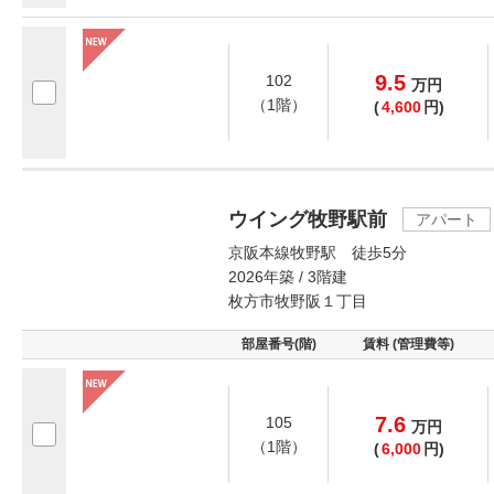
9.5
102
万
円
（1階）
(
4,600
円)
ウイング牧野駅前
アパート
京阪本線牧野駅 徒歩5分
2026年築 / 3階建
枚方市牧野阪１丁目
部屋番号(階)
賃料 (管理費等)
7.6
105
万
円
（1階）
(
6,000
円)