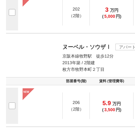
3
202
万
円
（2階）
(
5,000
円)
ヌーベル・ソウザⅠ
アパー
京阪本線牧野駅 徒歩12分
2013年築 / 2階建
枚方市牧野本町２丁目
部屋番号(階)
賃料 (管理費等)
5.9
206
万
円
（2階）
(
3,500
円)