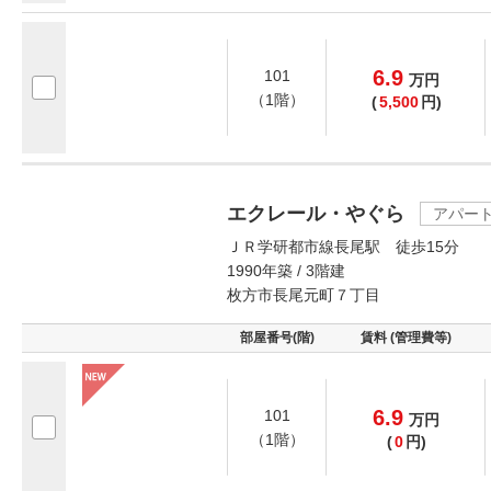
6.9
101
万
円
（1階）
(
5,500
円)
エクレール・やぐら
アパー
ＪＲ学研都市線長尾駅 徒歩15分
1990年築 / 3階建
枚方市長尾元町７丁目
部屋番号(階)
賃料 (管理費等)
6.9
101
万
円
（1階）
(
0
円)