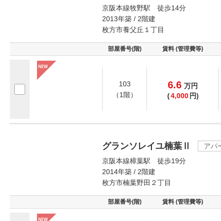
京阪本線牧野駅 徒歩14分
2013年築 / 2階建
枚方市養父丘１丁目
部屋番号(階)
賃料 (管理費等)
6.6
103
万
円
（1階）
(
4,000
円)
グランソレイユ楠葉Ⅱ
アパ
京阪本線樟葉駅 徒歩19分
2014年築 / 2階建
枚方市楠葉野田２丁目
部屋番号(階)
賃料 (管理費等)