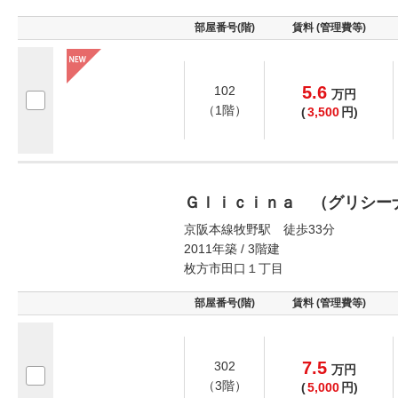
部屋番号(階)
賃料 (管理費等)
5.6
102
万
円
（1階）
(
3,500
円)
Ｇｌｉｃｉｎａ （グリシー
京阪本線牧野駅 徒歩33分
2011年築 / 3階建
枚方市田口１丁目
部屋番号(階)
賃料 (管理費等)
7.5
302
万
円
（3階）
(
5,000
円)