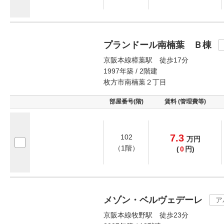
プランドール南楠葉 Ｂ棟
京阪本線樟葉駅 徒歩17分
1997年築 / 2階建
枚方市南楠葉２丁目
部屋番号(階)
賃料 (管理費等)
7.3
102
万
円
（1階）
(
0
円)
メゾン・ベルヴェデーレ
ア
京阪本線牧野駅 徒歩23分