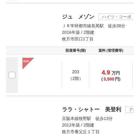
ジュ メゾン
ハイツ・コーポ
ＪＲ学研都市線長尾駅 徒歩38分
2016年築 / 2階建
枚方市田口1丁目
部屋番号(階)
賃料 (管理費等)
4.9
203
万
円
（2階）
(
3,500
円)
ララ・シャトー 美登利
ア
京阪本線牧野駅 徒歩13分
2012年築 / 2階建
枚方市養父丘１丁目