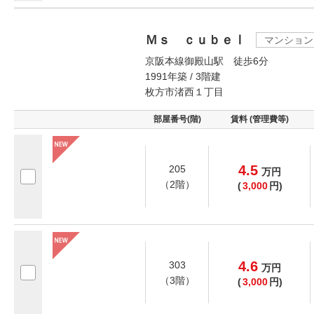
Ｍｓ ｃｕｂｅⅠ
マンション
京阪本線御殿山駅 徒歩6分
1991年築 / 3階建
枚方市渚西１丁目
部屋番号(階)
賃料 (管理費等)
4.5
205
万
円
（2階）
(
3,000
円)
4.6
303
万
円
（3階）
(
3,000
円)