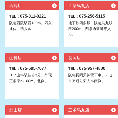
西院店
四条烏丸店
075-311-8221
075-256-5115
TEL：
TEL：
阪急西院駅西180m。四条
地下鉄四条駅・阪急烏丸駅
通佐井西入ル。
西200m。四条通新町東入
ル。
山科店
長岡店
075-595-7677
075-957-4800
TEL：
TEL：
ＪＲ山科駅徒歩3分。外環
阪急長岡天神駅下車、アゼ
三条東へ100m、北側。
リア通り東入ル南側。
北山店
三条烏丸店