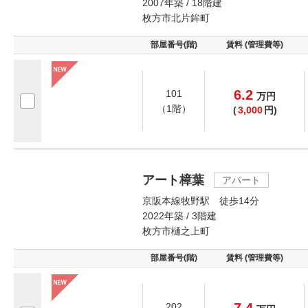
2007年築 / 18階建
枚方市北片鉾町
部屋番号(階)
賃料 (管理費等)
6.2
101
万
円
（1階）
(
3,000
円)
アート樟葉
アパート
京阪本線牧野駅 徒歩14分
2022年築 / 3階建
枚方市樋之上町
部屋番号(階)
賃料 (管理費等)
202