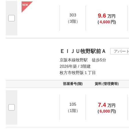
9.6
303
万
円
（3階）
(
4,600
円)
ＥＩＪＵ牧野駅前Ａ
アパー
京阪本線牧野駅 徒歩5分
2026年築 / 3階建
枚方市牧野阪１丁目
部屋番号(階)
賃料 (管理費等)
7.4
105
万
円
（1階）
(
6,000
円)