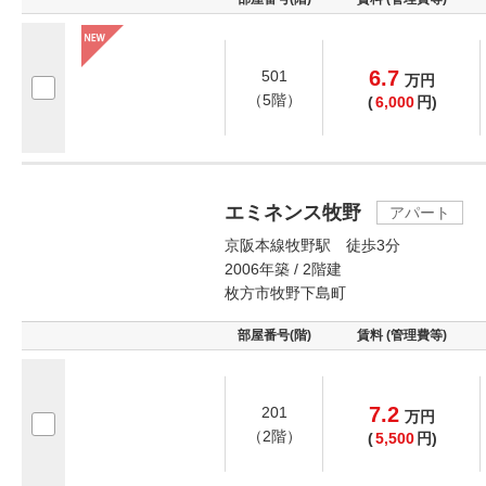
6.7
501
万
円
（5階）
(
6,000
円)
エミネンス牧野
アパート
京阪本線牧野駅 徒歩3分
2006年築 / 2階建
枚方市牧野下島町
部屋番号(階)
賃料 (管理費等)
7.2
201
万
円
（2階）
(
5,500
円)