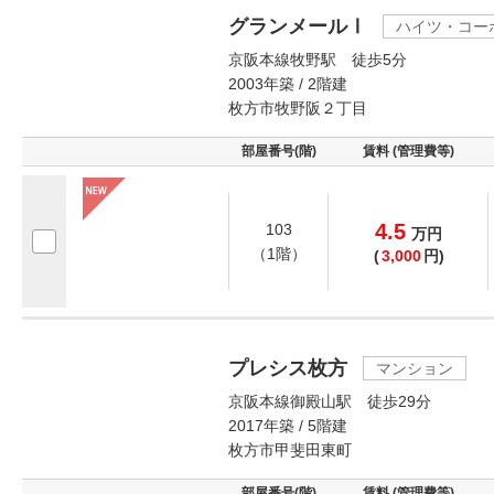
グランメールⅠ
ハイツ・コー
京阪本線牧野駅 徒歩5分
2003年築 / 2階建
枚方市牧野阪２丁目
部屋番号(階)
賃料 (管理費等)
4.5
103
万
円
（1階）
(
3,000
円)
プレシス枚方
マンション
京阪本線御殿山駅 徒歩29分
2017年築 / 5階建
枚方市甲斐田東町
部屋番号(階)
賃料 (管理費等)