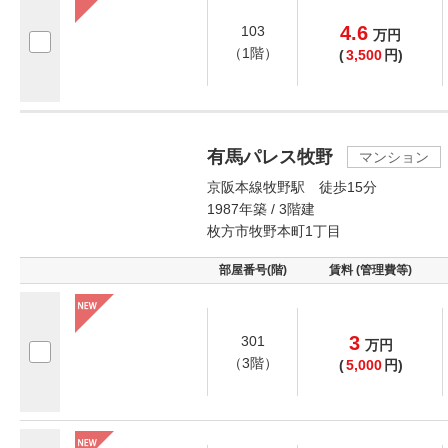
4.6
103
万
円
（1階）
(
3,500
円)
有馬パレス牧野
マンション
京阪本線牧野駅 徒歩15分
1987年築 / 3階建
枚方市牧野本町1丁目
部屋番号(階)
賃料 (管理費等)
3
301
万
円
（3階）
(
5,000
円)