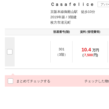
Ｃａｓａｆｅｌｉｃｅ
アパ
京阪本線御殿山駅 徒歩10分
2019年築 / 3階建
枚方市渚元町
部屋番号(階)
賃料 (管理費等)
10.4
301
万
円
（3階）
(
7,500
円)
まとめてチェックする
チェックした物