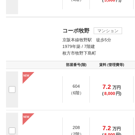
(
5,000
円)
コーポ牧野
マンション
京阪本線牧野駅 徒歩5分
1979年築 / 7階建
枚方市牧野下島町
部屋番号(階)
賃料 (管理費等)
7.2
604
万
円
（6階）
(
8,000
円)
7.2
208
万
円
（2階）
(
8,000
円)