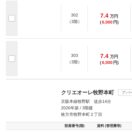
7.4
302
万
円
（3階）
(
6,000
円)
7.4
303
万
円
（3階）
(
6,000
円)
クリエオーレ牧野本町
アパ
京阪本線牧野駅 徒歩14分
2026年築 / 3階建
枚方市牧野本町２丁目
部屋番号(階)
賃料 (管理費等)