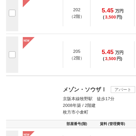
5.45
202
万
円
（2階）
(
3,500
円)
5.45
205
万
円
（2階）
(
3,500
円)
メゾン・ソウザⅠ
アパート
京阪本線牧野駅 徒歩17分
2008年築 / 2階建
枚方市小倉町
部屋番号(階)
賃料 (管理費等)