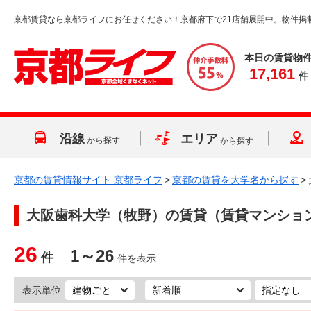
京都賃貸なら京都ライフにお任せください！京都府下で21店舗展開中。物件掲
本日の賃貸物
17,161
件
沿線
エリア
から探す
から探す
京都の賃貸情報サイト 京都ライフ
>
京都の賃貸を大学名から探す
>
大阪歯科大学（牧野）
の賃貸（賃貸マンショ
26
1～26
件
件を表示
表示単位