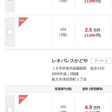
（2階）
(
2,000
円)
2.5
104
万
円
（1階）
(
2,000
円)
レオパレスかどや
アパート
ＪＲ学研都市線藤阪駅 徒歩13分
2008年築 / 2階建
枚方市津田西町１丁目
部屋番号(階)
賃料 (管理費等)
6.9
102
万
円