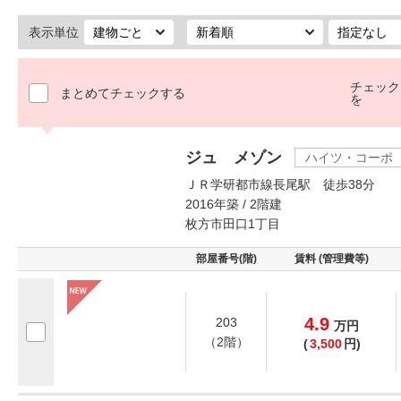
表示単位
チェック
まとめてチェックする
を
ジュ メゾン
ハイツ・コーポ
ＪＲ学研都市線長尾駅 徒歩38分
2016年築 / 2階建
枚方市田口1丁目
部屋番号(階)
賃料 (管理費等)
4.9
203
万
円
（2階）
(
3,500
円)