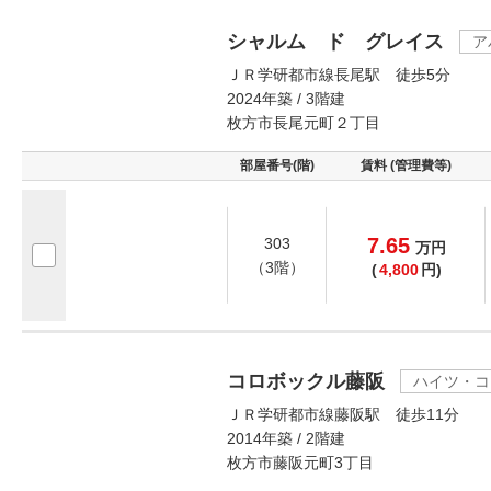
シャルム ド グレイス
ア
ＪＲ学研都市線長尾駅 徒歩5分
2024年築 / 3階建
枚方市長尾元町２丁目
部屋番号(階)
賃料 (管理費等)
7.65
303
万
円
（3階）
(
4,800
円)
コロボックル藤阪
ハイツ・コ
ＪＲ学研都市線藤阪駅 徒歩11分
2014年築 / 2階建
枚方市藤阪元町3丁目