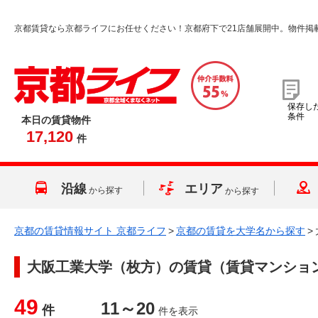
京都賃貸なら京都ライフにお任せください！京都府下で21店舗展開中。物件掲
保存し
条件
本日の賃貸物件
17,120
件
沿線
エリア
から探す
から探す
京都の賃貸情報サイト 京都ライフ
>
京都の賃貸を大学名から探す
>
大阪工業大学（枚方）
の賃貸（賃貸マンショ
49
11～20
件
件を表示