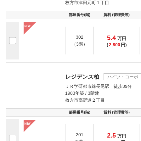
枚方市津田元町１丁目
部屋番号(階)
賃料 (管理費等)
5.4
302
万
円
（3階）
(
2,800
円)
レジデンス柏
ハイツ・コーポ
ＪＲ学研都市線長尾駅 徒歩39分
1983年築 / 3階建
枚方市高野道２丁目
部屋番号(階)
賃料 (管理費等)
2.5
201
万
円