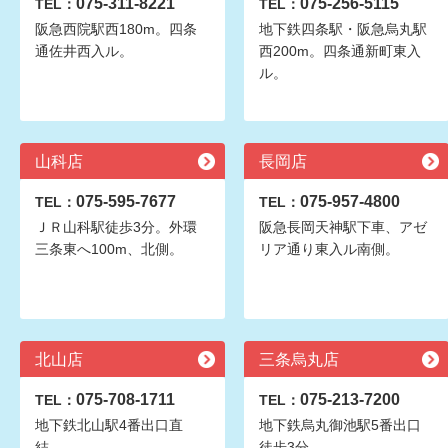
075-311-8221
075-256-5115
TEL：
TEL：
阪急西院駅西180m。四条
地下鉄四条駅・阪急烏丸駅
通佐井西入ル。
西200m。四条通新町東入
ル。
山科店
長岡店
075-595-7677
075-957-4800
TEL：
TEL：
ＪＲ山科駅徒歩3分。外環
阪急長岡天神駅下車、アゼ
三条東へ100m、北側。
リア通り東入ル南側。
北山店
三条烏丸店
075-708-1711
075-213-7200
TEL：
TEL：
地下鉄北山駅4番出口直
地下鉄烏丸御池駅5番出口
結。
徒歩3分。