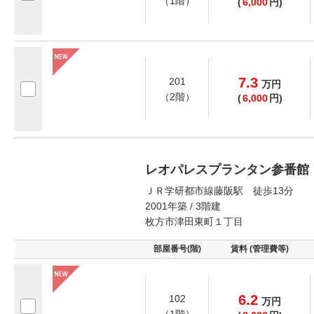
（1階）
(
6,000
円)
7.3
201
万
円
（2階）
(
6,000
円)
レオパレスプランタン参番館
ＪＲ学研都市線藤阪駅 徒歩13分
2001年築 / 3階建
枚方市津田東町１丁目
部屋番号(階)
賃料 (管理費等)
6.2
102
万
円