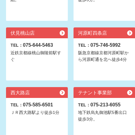
伏見桃山店
河原町四条店
075-644-5463
075-746-5992
TEL：
TEL：
近鉄京都線桃山御陵前駅す
阪急京都線京都河原町駅か
ぐ
ら河原町通を北へ徒歩4分
西大路店
テナント事業部
075-585-6501
075-213-6055
TEL：
TEL：
ＪＲ西大路駅より徒歩1分
地下鉄烏丸御池駅5番出口
徒歩3分。