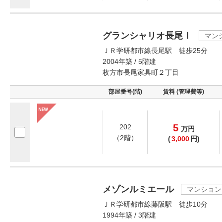
グランシャリオ長尾Ⅰ
マン
ＪＲ学研都市線長尾駅 徒歩25分
2004年築 / 5階建
枚方市長尾家具町２丁目
部屋番号(階)
賃料 (管理費等)
5
202
万
円
（2階）
(
3,000
円)
メゾンルミエール
マンション
ＪＲ学研都市線藤阪駅 徒歩10分
1994年築 / 3階建