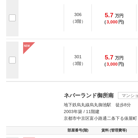
5.7
306
万
円
（3階）
(
3,000
円)
5.7
301
万
円
（3階）
(
3,000
円)
ネバーランド御所南
マンシ
地下鉄烏丸線烏丸御池駅 徒歩8分
2003年築 / 11階建
京都市中京区富小路通二条下る俵屋町
部屋番号(階)
賃料 (管理費等)