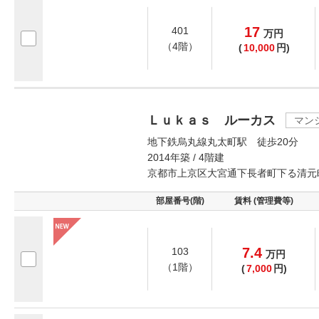
17
401
万
円
（4階）
(
10,000
円)
Ｌｕｋａｓ ルーカス
マン
地下鉄烏丸線丸太町駅 徒歩20分
2014年築 / 4階建
京都市上京区大宮通下長者町下る清元
部屋番号(階)
賃料 (管理費等)
7.4
103
万
円
（1階）
(
7,000
円)