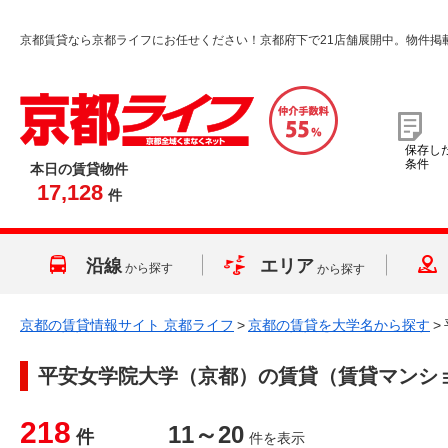
京都賃貸なら京都ライフにお任せください！京都府下で21店舗展開中。物件掲
保存し
条件
本日の賃貸物件
17,128
件
沿線
エリア
から探す
から探す
京都の賃貸情報サイト 京都ライフ
>
京都の賃貸を大学名から探す
>
平安女学院大学（京都）
の賃貸（賃貸マンシ
218
11～20
件
件を表示