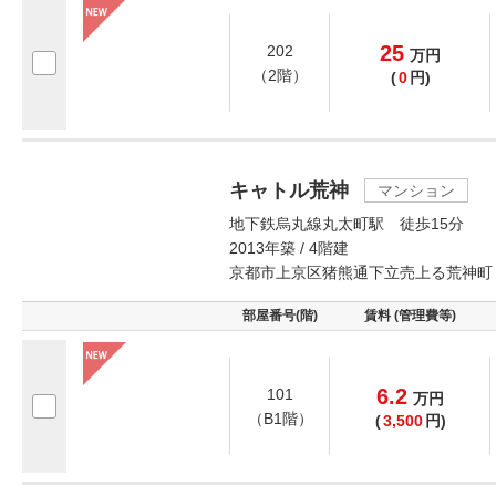
25
202
万
円
（2階）
(
0
円)
キャトル荒神
マンション
地下鉄烏丸線丸太町駅 徒歩15分
2013年築 / 4階建
京都市上京区猪熊通下立売上る荒神町
部屋番号(階)
賃料 (管理費等)
6.2
101
万
円
（B1階）
(
3,500
円)