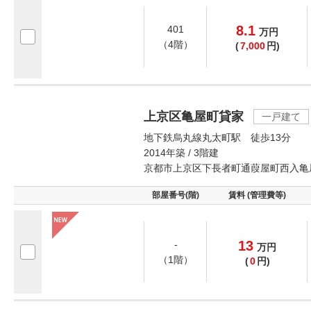
8.1
401
万
円
（4階）
(
7,000
円)
上京区亀屋町貸家
一戸建て
地下鉄烏丸線丸太町駅 徒歩13分
2014年築 / 3階建
京都市上京区下長者町通葭屋町西入亀
部屋番号(階)
賃料 (管理費等)
13
-
万
円
（1階）
(
0
円)