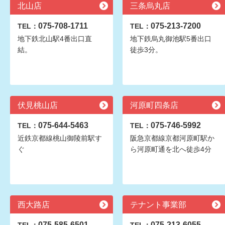
北山店
三条烏丸店
075-708-1711
075-213-7200
TEL：
TEL：
地下鉄北山駅4番出口直
地下鉄烏丸御池駅5番出口
結。
徒歩3分。
伏見桃山店
河原町四条店
075-644-5463
075-746-5992
TEL：
TEL：
近鉄京都線桃山御陵前駅す
阪急京都線京都河原町駅か
ぐ
ら河原町通を北へ徒歩4分
西大路店
テナント事業部
075-585-6501
075-213-6055