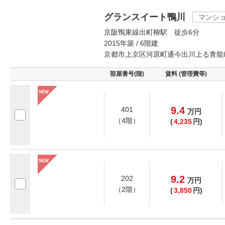
グランスイート鴨川
マンシ
京阪鴨東線出町柳駅 徒歩6分
2015年築 / 6階建
京都市上京区河原町通今出川上る青龍
部屋番号(階)
賃料 (管理費等)
9.4
401
万
円
（4階）
(
4,235
円)
9.2
202
万
円
（2階）
(
3,850
円)