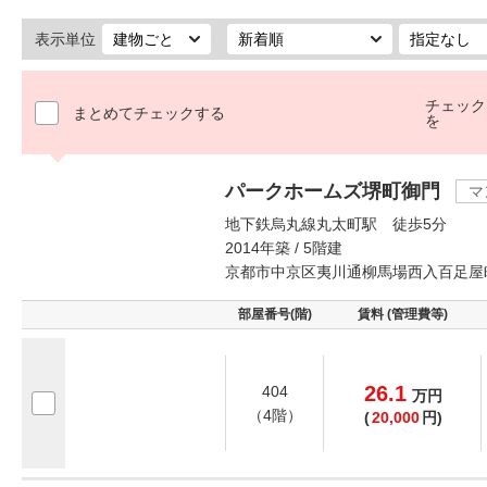
表示単位
チェック
まとめてチェックする
を
パークホームズ堺町御門
マ
地下鉄烏丸線丸太町駅 徒歩5分
2014年築 / 5階建
京都市中京区夷川通柳馬場西入百足屋
部屋番号(階)
賃料 (管理費等)
26.1
404
万
円
（4階）
(
20,000
円)