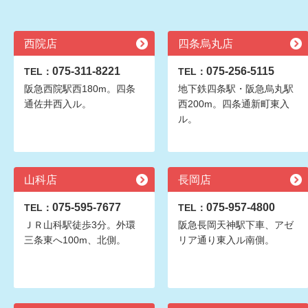
西院店
四条烏丸店
075-311-8221
075-256-5115
TEL：
TEL：
阪急西院駅西180m。四条
地下鉄四条駅・阪急烏丸駅
通佐井西入ル。
西200m。四条通新町東入
ル。
山科店
長岡店
075-595-7677
075-957-4800
TEL：
TEL：
ＪＲ山科駅徒歩3分。外環
阪急長岡天神駅下車、アゼ
三条東へ100m、北側。
リア通り東入ル南側。