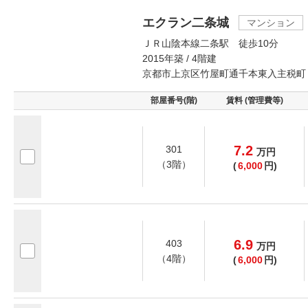
エクラン二条城
マンション
ＪＲ山陰本線二条駅 徒歩10分
2015年築 / 4階建
京都市上京区竹屋町通千本東入主税町
部屋番号(階)
賃料 (管理費等)
7.2
301
万
円
（3階）
(
6,000
円)
6.9
403
万
円
（4階）
(
6,000
円)