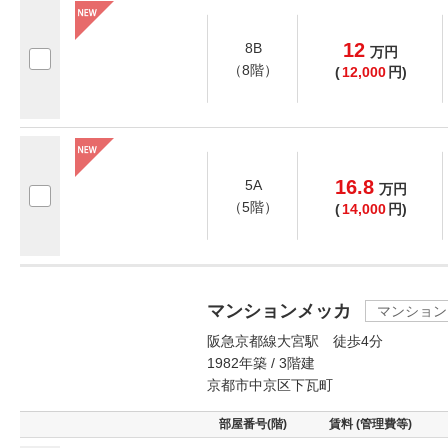
12
8B
万
円
（8階）
(
12,000
円)
16.8
5A
万
円
（5階）
(
14,000
円)
マンションメッカ
マンション
阪急京都線大宮駅 徒歩4分
1982年築 / 3階建
京都市中京区下瓦町
部屋番号(階)
賃料 (管理費等)