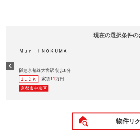
現在の選択条件の
Ｍｕｒ ＩＮＯＫＵＭＡ
阪急京都線大宮駅 徒歩8分
家賃
11
万円
1ＬＤＫ
京都市中京区
物件
リ