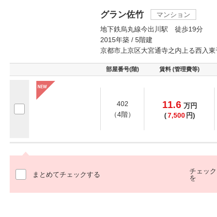
グラン佐竹
マンション
地下鉄烏丸線今出川駅 徒歩19分
2015年築 / 5階建
京都市上京区大宮通寺之内上る西入東
部屋番号(階)
賃料 (管理費等)
11.6
402
万
円
（4階）
(
7,500
円)
チェック
まとめてチェックする
を