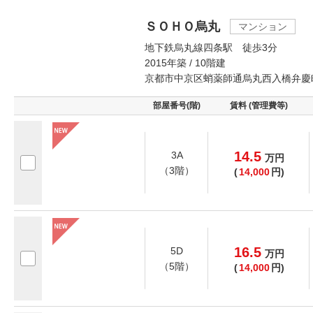
ＳＯＨＯ烏丸
マンション
地下鉄烏丸線四条駅 徒歩3分
2015年築 / 10階建
京都市中京区蛸薬師通烏丸西入橋弁慶
部屋番号(階)
賃料 (管理費等)
14.5
3A
万
円
（3階）
(
14,000
円)
16.5
5D
万
円
（5階）
(
14,000
円)