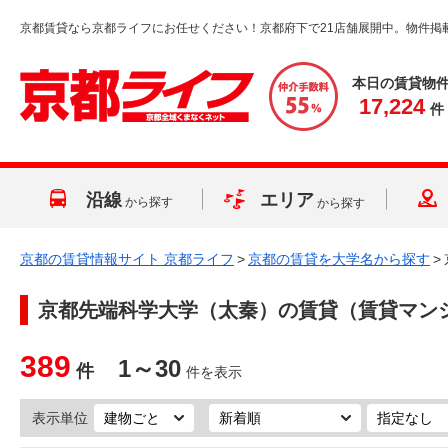
京都賃貸なら京都ライフにお任せください！京都府下で21店舗展開中。物件掲
本日の賃貸物
17,224
件
沿線
エリア
から探す
から探す
京都の賃貸情報サイト 京都ライフ
>
京都の賃貸を大学名から探す
>
京都先端科学大学（太秦）
の賃貸（賃貸マン
389
1～30
件
件を表示
表示単位