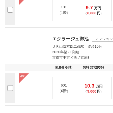
9.7
101
万
円
（1階）
(
6,000
円)
エクラージュ御池
マンション
ＪＲ山陰本線二条駅 徒歩10分
2020年築 / 6階建
京都市中京区西ノ京原町
部屋番号(階)
賃料 (管理費等)
10.3
601
万
円
（6階）
(
9,000
円)