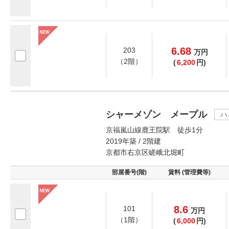
6.68
203
万
円
（2階）
(
6,200
円)
シャーメゾン メープル
ハ
京福嵐山線鹿王院駅 徒歩1分
2019年築 / 2階建
京都市右京区嵯峨北堀町
部屋番号(階)
賃料 (管理費等)
8.6
101
万
円
（1階）
(
6,000
円)