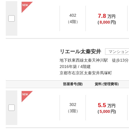
7.8
402
万
円
（4階）
(
8,000
円)
リエール太秦安井
マンション
地下鉄東西線太秦天神川駅 徒歩13分
2016年築 / 4階建
京都市右京区太秦安井馬塚町
部屋番号(階)
賃料 (管理費等)
5.5
302
万
円
（3階）
(
5,000
円)