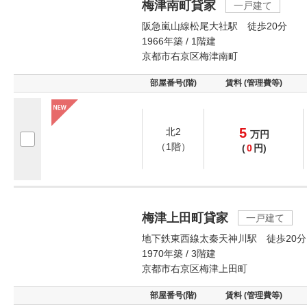
梅津南町貸家
一戸建て
阪急嵐山線松尾大社駅 徒歩20分
1966年築 / 1階建
京都市右京区梅津南町
部屋番号(階)
賃料 (管理費等)
5
北2
万
円
（1階）
(
0
円)
梅津上田町貸家
一戸建て
地下鉄東西線太秦天神川駅 徒歩20分
1970年築 / 3階建
京都市右京区梅津上田町
部屋番号(階)
賃料 (管理費等)