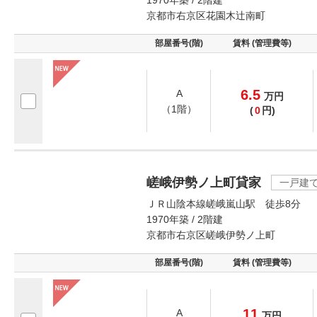
1970年築 / 2階建
京都市右京区花園木辻南町
部屋番号(階)
賃料 (管理費等)
6.5
A
万
円
（1階）
(
0
円)
嵯峨伊勢ノ上町貸家
一戸建
ＪＲ山陰本線嵯峨嵐山駅 徒歩8分
1970年築 / 2階建
京都市右京区嵯峨伊勢ノ上町
部屋番号(階)
賃料 (管理費等)
11
A
万
円