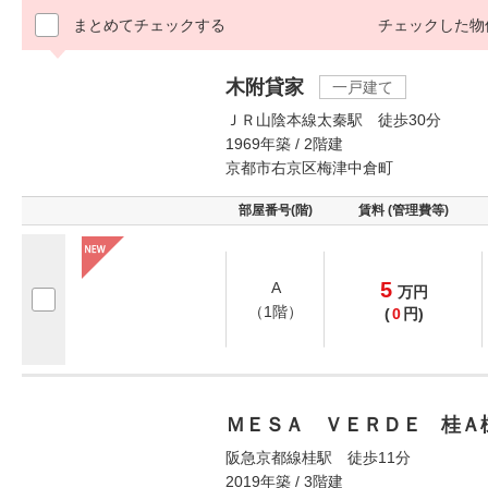
まとめてチェックする
チェックした物
木附貸家
一戸建て
ＪＲ山陰本線太秦駅 徒歩30分
1969年築 / 2階建
京都市右京区梅津中倉町
部屋番号(階)
賃料 (管理費等)
5
A
万
円
（1階）
(
0
円)
ＭＥＳＡ ＶＥＲＤＥ 桂Ａ
阪急京都線桂駅 徒歩11分
2019年築 / 3階建