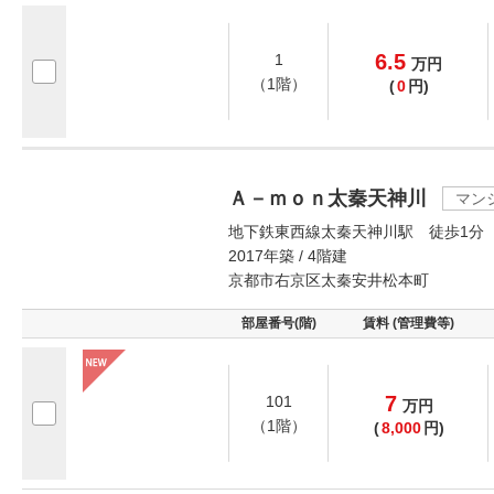
6.5
1
万
円
（1階）
(
0
円)
Ａ－ｍｏｎ太秦天神川
マン
地下鉄東西線太秦天神川駅 徒歩1分
2017年築 / 4階建
京都市右京区太秦安井松本町
部屋番号(階)
賃料 (管理費等)
7
101
万
円
（1階）
(
8,000
円)