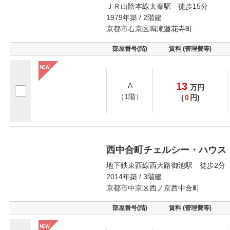
ＪＲ山陰本線太秦駅 徒歩15分
1979年築 / 2階建
京都市右京区鳴滝蓮花寺町
部屋番号(階)
賃料 (管理費等)
13
A
万
円
（1階）
(
0
円)
西中合町チェルシー・ハウス
地下鉄東西線西大路御池駅 徒歩2分
2014年築 / 3階建
京都市中京区西ノ京西中合町
部屋番号(階)
賃料 (管理費等)