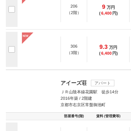
9
206
万
円
（2階）
(
6,400
円)
9.3
306
万
円
（3階）
(
6,400
円)
アイーズ荘
アパート
ＪＲ山陰本線花園駅 徒歩14分
2016年築 / 2階建
京都市右京区常盤御池町
部屋番号(階)
賃料 (管理費等)