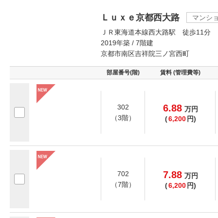
Ｌｕｘｅ京都西大路
マンシ
ＪＲ東海道本線西大路駅 徒歩11分
2019年築 / 7階建
京都市南区吉祥院三ノ宮西町
部屋番号(階)
賃料 (管理費等)
6.88
302
万
円
（3階）
(
6,200
円)
7.88
702
万
円
（7階）
(
6,200
円)