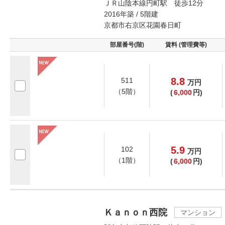
ＪＲ山陰本線円町駅 徒歩12分
2016年築 / 5階建
京都市右京区花園春日町
部屋番号(階)
賃料 (管理費等)
8.8
511
万
円
（5階）
(
6,000
円)
5.9
102
万
円
（1階）
(
6,000
円)
Ｋａｎｏｎ西院
マンション