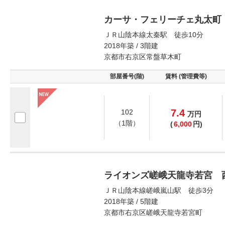
カーサ・フェリーチェ丸太町
ＪＲ山陰本線太秦駅 徒歩10分
2018年築 / 3階建
京都市右京区常盤草木町
部屋番号(階)
賃料 (管理費等)
7.4
102
万
円
（1階）
(
6,000
円)
ライオンズ嵯峨天龍寺若宮 
ＪＲ山陰本線嵯峨嵐山駅 徒歩3分
2018年築 / 5階建
京都市右京区嵯峨天龍寺若宮町