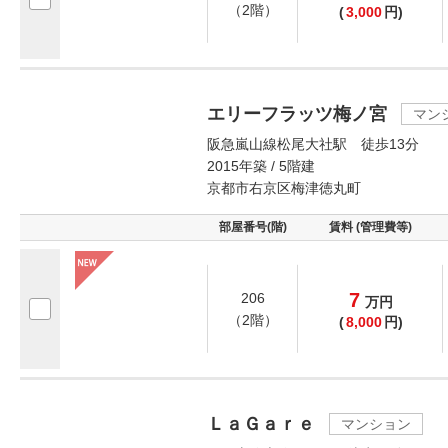
（2階）
(
3,000
円)
エリーフラッツ梅ノ宮
マン
阪急嵐山線松尾大社駅 徒歩13分
2015年築 / 5階建
京都市右京区梅津徳丸町
部屋番号(階)
賃料 (管理費等)
7
206
万
円
（2階）
(
8,000
円)
ＬａＧａｒｅ
マンション