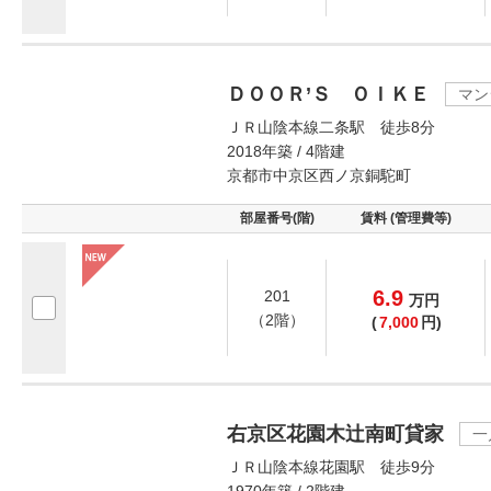
ＤＯＯＲ’Ｓ ＯＩＫＥ
マン
ＪＲ山陰本線二条駅 徒歩8分
2018年築 / 4階建
京都市中京区西ノ京銅駝町
部屋番号(階)
賃料 (管理費等)
6.9
201
万
円
（2階）
(
7,000
円)
右京区花園木辻南町貸家
一
ＪＲ山陰本線花園駅 徒歩9分