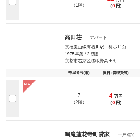
（1階）
(
0
円)
高田荘
アパート
京福嵐山線有栖川駅 徒歩11分
1975年築 / 2階建
京都市右京区嵯峨野高田町
部屋番号(階)
賃料 (管理費等)
4
7
万
円
（2階）
(
0
円)
鳴滝蓮花寺町貸家
一戸建て