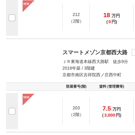
18
212
万
円
（2階）
(
0
円)
スマートメゾン京都西大路
ＪＲ東海道本線西大路駅 徒歩9分
2018年築 / 3階建
京都市南区吉祥院西ノ庄西中町
部屋番号(階)
賃料 (管理費等)
7.5
203
万
円
（2階）
(
3,000
円)