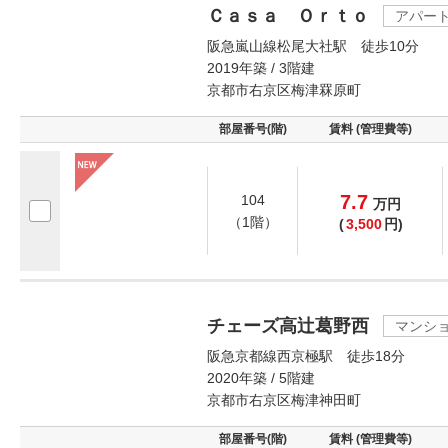
Ｃａｓａ Ｏｒｔｏ
アパー
阪急嵐山線松尾大社駅 徒歩10分
2019年築 / 3階建
京都市右京区梅津罧原町
部屋番号(階)
賃料 (管理費等)
7.7
104
万
円
（1階）
(
3,500
円)
チェーズ高辻葛野西
マンシ
阪急京都線西京極駅 徒歩18分
2020年築 / 5階建
京都市右京区梅津神田町
部屋番号(階)
賃料 (管理費等)