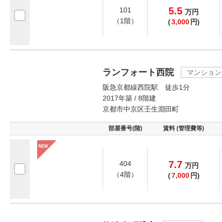
5.5
101
万
円
（1階）
(
3,000
円)
ランフォート西院
マンション
阪急京都線西院駅 徒歩1分
2017年築 / 8階建
京都市中京区壬生淵田町
部屋番号(階)
賃料 (管理費等)
7.7
404
万
円
（4階）
(
7,000
円)