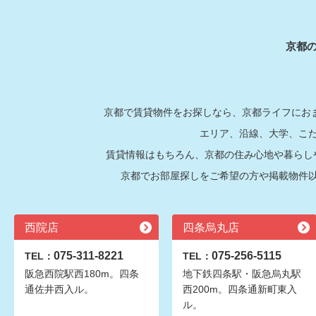
京都
京都で賃貸物件をお探しなら、京都ライフにおま
エリア、沿線、大学、こ
賃貸情報はもちろん、京都の住み心地や暮らし
京都でお部屋探しをご希望の方や掲載物件
西院店
四条烏丸店
075-311-8221
075-256-5115
TEL：
TEL：
阪急西院駅西180m。四条
地下鉄四条駅・阪急烏丸駅
通佐井西入ル。
西200m。四条通新町東入
ル。