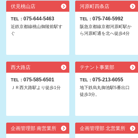
伏見桃山店
河原町四条店
075-644-5463
075-746-5992
TEL：
TEL：
近鉄京都線桃山御陵前駅す
阪急京都線京都河原町駅か
ぐ
ら河原町通を北へ徒歩4分
西大路店
テナント事業部
075-585-6501
075-213-6055
TEL：
TEL：
ＪＲ西大路駅より徒歩1分
地下鉄烏丸御池駅5番出口
徒歩3分。
企画管理部 南営業所
企画管理部 北営業所