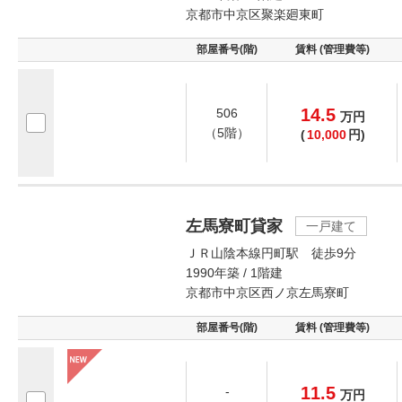
京都市中京区聚楽廻東町
部屋番号(階)
賃料 (管理費等)
14.5
506
万
円
（5階）
(
10,000
円)
左馬寮町貸家
一戸建て
ＪＲ山陰本線円町駅 徒歩9分
1990年築 / 1階建
京都市中京区西ノ京左馬寮町
部屋番号(階)
賃料 (管理費等)
11.5
-
万
円