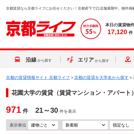
京都賃貸なら京都ライフにお任せください！京都府下で21店舗展開中。物件掲
本日の賃貸物
17,120
件
沿線
エリア
から探す
から探す
京都の賃貸情報サイト 京都ライフ
>
京都の賃貸を大学名から探す
>
花園大学
の賃貸（賃貸マンション・アパート
971
21～30
件
件を表示
表示単位