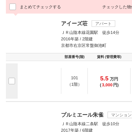
まとめてチェックする
チェックした物
アイーズ荘
アパート
ＪＲ山陰本線花園駅 徒歩14分
2016年築 / 2階建
京都市右京区常盤御池町
部屋番号(階)
賃料 (管理費等)
5.5
101
万
円
（1階）
(
3,000
円)
プルミエール朱雀
マンション
ＪＲ山陰本線二条駅 徒歩10分
2017年築 / 6階建