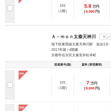
5.8
101
万
円
（1階）
(
6,000
円)
Ａ－ｍｏｎ太秦天神川
マン
地下鉄東西線太秦天神川駅 徒歩1分
2017年築 / 4階建
京都市右京区太秦安井松本町
部屋番号(階)
賃料 (管理費等)
7
101
万
円
（1階）
(
8,000
円)