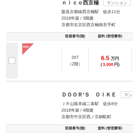
ｎｉｃｏ西京極
マンション
阪急京都線西京極駅 徒歩11分
2018年築 / 3階建
京都市右京区西京極南衣手町
部屋番号(階)
賃料 (管理費等)
6.5
207
万
円
（2階）
(
3,000
円)
ＤＯＯＲ’Ｓ ＯＩＫＥ
マン
ＪＲ山陰本線二条駅 徒歩8分
2018年築 / 4階建
京都市中京区西ノ京銅駝町
部屋番号(階)
賃料 (管理費等)