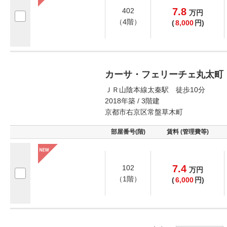
7.8
402
万
円
（4階）
(
8,000
円)
カーサ・フェリーチェ丸太町
ＪＲ山陰本線太秦駅 徒歩10分
2018年築 / 3階建
京都市右京区常盤草木町
部屋番号(階)
賃料 (管理費等)
7.4
102
万
円
（1階）
(
6,000
円)