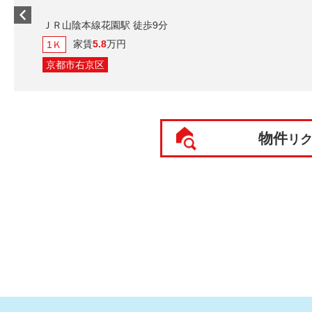
ＪＲ山陰本線花園駅 徒歩9分
家賃
5.8
万円
1Ｋ
京都市右京区
物件
リ