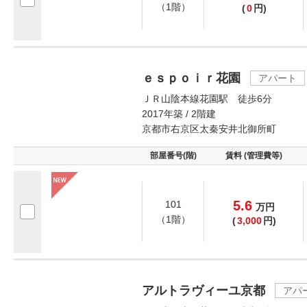
（1階）
(
0
円)
ｅｓｐｏｉｒ花園
アパート
ＪＲ山陰本線花園駅 徒歩6分
2017年築 / 2階建
京都市右京区太秦安井北御所町
部屋番号(階)
賃料 (管理費等)
5.6
101
万
円
（1階）
(
3,000
円)
アルトラヴィーユ京都
アパ