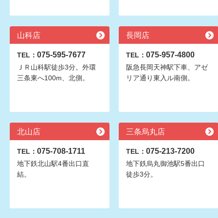
山科店
長岡店
075-595-7677
075-957-4800
TEL：
TEL：
ＪＲ山科駅徒歩3分。外環
阪急長岡天神駅下車、アゼ
三条東へ100m、北側。
リア通り東入ル南側。
北山店
三条烏丸店
075-708-1711
075-213-7200
TEL：
TEL：
地下鉄北山駅4番出口直
地下鉄烏丸御池駅5番出口
結。
徒歩3分。