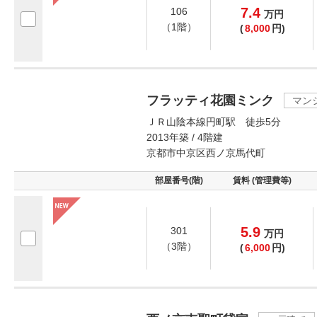
7.4
106
万
円
（1階）
(
8,000
円)
フラッティ花園ミンク
マン
ＪＲ山陰本線円町駅 徒歩5分
2013年築 / 4階建
京都市中京区西ノ京馬代町
部屋番号(階)
賃料 (管理費等)
5.9
301
万
円
（3階）
(
6,000
円)