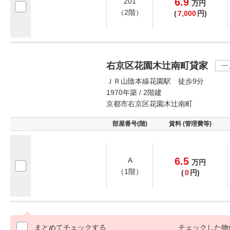
6.9
201
万
円
（2階）
(
7,000
円)
右京区花園木辻南町貸家
一
ＪＲ山陰本線花園駅 徒歩9分
1970年築 / 2階建
京都市右京区花園木辻南町
部屋番号(階)
賃料 (管理費等)
6.5
A
万
円
（1階）
(
0
円)
まとめてチェックする
チェックした物