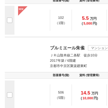
部屋番号(階)
賃料 (管理費等)
5.5
102
万
円
（1階）
(
5,000
円)
プルミエール朱雀
マンション
ＪＲ山陰本線二条駅 徒歩10分
2017年築 / 6階建
京都市中京区聚楽廻東町
部屋番号(階)
賃料 (管理費等)
14.5
506
万
円
（5階）
(
10,000
円)