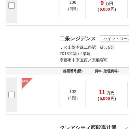
9
206
万
円
（2階）
(
6,000
円)
二条レジデンス
ハイツ・コー
ＪＲ山陰本線二条駅 徒歩5分
2013年築 / 2階建
京都市中京区西ノ京船塚町
部屋番号(階)
賃料 (管理費等)
11
102
万
円
（1階）
(
5,000
円)
クレアシティ西院高辻通
マ