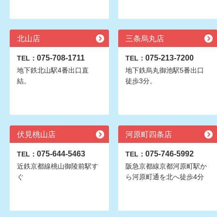
北山店
三条烏丸店
075-708-1711
075-213-7200
TEL：
TEL：
地下鉄北山駅4番出口直
地下鉄烏丸御池駅5番出口
結。
徒歩3分。
伏見桃山店
河原町四条店
075-644-5463
075-746-5992
TEL：
TEL：
近鉄京都線桃山御陵前駅す
阪急京都線京都河原町駅か
ぐ
ら河原町通を北へ徒歩4分