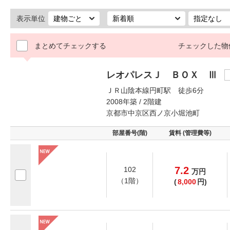
表示単位
まとめてチェックする
チェックした物
レオパレスＪ ＢＯＸ Ⅲ
ＪＲ山陰本線円町駅 徒歩6分
2008年築 / 2階建
京都市中京区西ノ京小堀池町
部屋番号(階)
賃料 (管理費等)
7.2
102
万
円
（1階）
(
8,000
円)