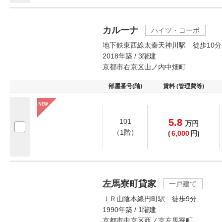
カルーナ
ハイツ・コーポ
地下鉄東西線太秦天神川駅 徒歩10分
2018年築 / 3階建
京都市右京区山ノ内中畑町
部屋番号(階)
賃料 (管理費等)
5.8
101
万
円
（1階）
(
6,000
円)
左馬寮町貸家
一戸建て
ＪＲ山陰本線円町駅 徒歩9分
1990年築 / 1階建
京都市中京区西ノ京左馬寮町