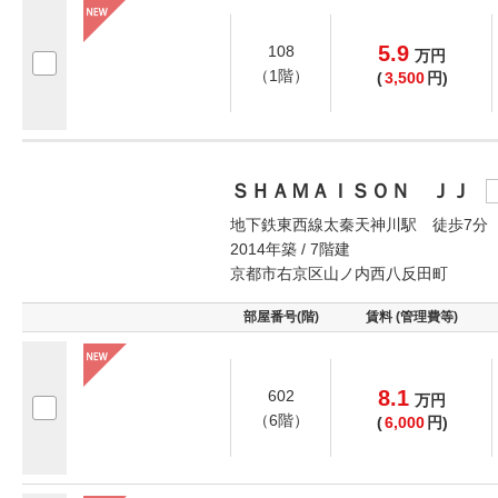
5.9
108
万
円
（1階）
(
3,500
円)
ＳＨＡＭＡＩＳＯＮ ＪＪ
地下鉄東西線太秦天神川駅 徒歩7分
2014年築 / 7階建
京都市右京区山ノ内西八反田町
部屋番号(階)
賃料 (管理費等)
8.1
602
万
円
（6階）
(
6,000
円)