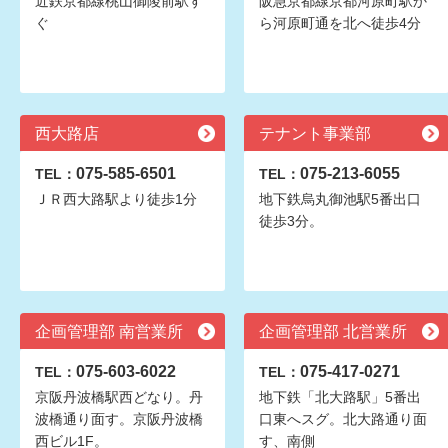
近鉄京都線桃山御陵前駅す
阪急京都線京都河原町駅か
ぐ
ら河原町通を北へ徒歩4分
西大路店
テナント事業部
075-585-6501
075-213-6055
TEL：
TEL：
ＪＲ西大路駅より徒歩1分
地下鉄烏丸御池駅5番出口
徒歩3分。
企画管理部 南営業所
企画管理部 北営業所
075-603-6022
075-417-0271
TEL：
TEL：
京阪丹波橋駅西どなり。丹
地下鉄「北大路駅」5番出
波橋通り面す。京阪丹波橋
口東へスグ。北大路通り面
西ビル1F。
す、南側