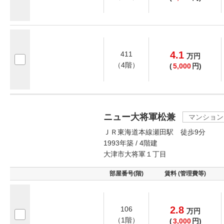
4.1
411
万
円
（4階）
(
5,000
円)
ニュー大将軍松兼
マンション
ＪＲ東海道本線瀬田駅 徒歩9分
1993年築 / 4階建
大津市大将軍１丁目
部屋番号(階)
賃料 (管理費等)
2.8
106
万
円
（1階）
(
3,000
円)