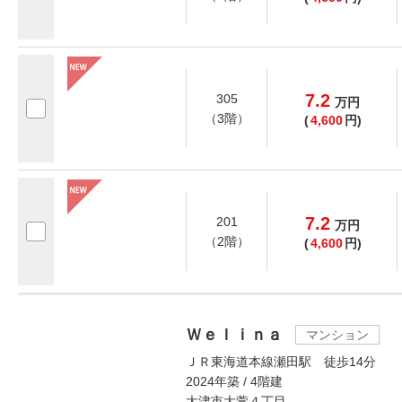
7.2
305
万
円
（3階）
(
4,600
円)
7.2
201
万
円
（2階）
(
4,600
円)
Ｗｅｌｉｎａ
マンション
ＪＲ東海道本線瀬田駅 徒歩14分
2024年築 / 4階建
大津市大萱４丁目