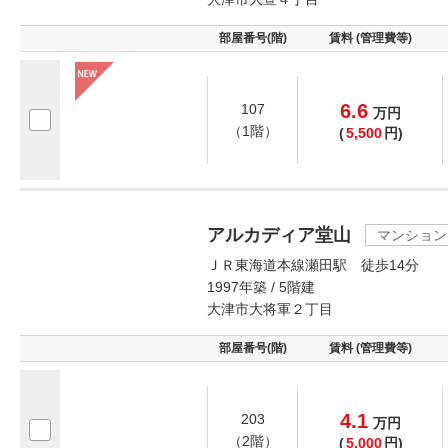
部屋番号(階)
賃料 (管理費等)
6.6
107
万
円
（1階）
(
5,500
円)
アルカディア堂山
マンション
ＪＲ東海道本線瀬田駅 徒歩14分
1997年築 / 5階建
大津市大将軍２丁目
部屋番号(階)
賃料 (管理費等)
4.1
203
万
円
（2階）
(
5,000
円)