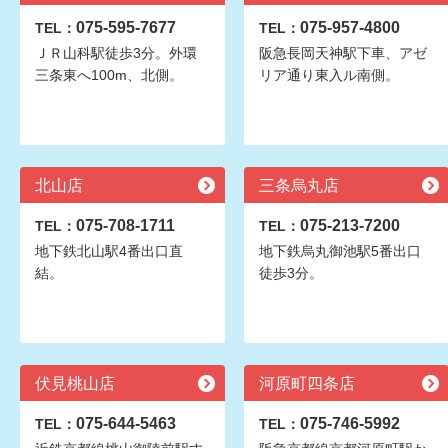
075-595-7677
075-957-4800
TEL：
TEL：
ＪＲ山科駅徒歩3分。外環
阪急長岡天神駅下車、アゼ
三条東へ100m、北側。
リア通り東入ル南側。
北山店
三条烏丸店
075-708-1711
075-213-7200
TEL：
TEL：
地下鉄北山駅4番出口直
地下鉄烏丸御池駅5番出口
結。
徒歩3分。
伏見桃山店
河原町四条店
075-644-5463
075-746-5992
TEL：
TEL：