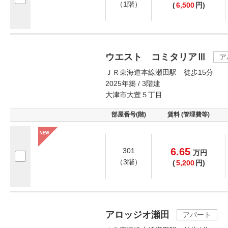
（1階）
(
6,500
円)
ウエスト コミタリアⅢ
ア
ＪＲ東海道本線瀬田駅 徒歩15分
2025年築 / 3階建
大津市大萱５丁目
部屋番号(階)
賃料 (管理費等)
6.65
301
万
円
（3階）
(
5,200
円)
アロッジオ瀬田
アパート