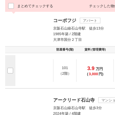
まとめてチェックする
チェックした物
コーポフジ
アパート
京阪石山線石山寺駅 徒歩13分
1985年築 / 2階建
大津市国分２丁目
部屋番号(階)
賃料 (管理費等)
3.9
101
万
円
（2階）
(
3,000
円)
アークリード石山寺
マンシ
京阪石山線石山寺駅 徒歩3分
2024年築 / 4階建