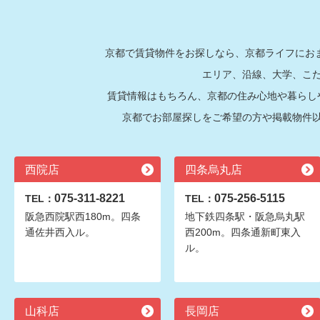
京都で賃貸物件をお探しなら、京都ライフにおま
エリア、沿線、大学、こ
賃貸情報はもちろん、京都の住み心地や暮らし
京都でお部屋探しをご希望の方や掲載物件
西院店
四条烏丸店
075-311-8221
075-256-5115
TEL：
TEL：
阪急西院駅西180m。四条
地下鉄四条駅・阪急烏丸駅
通佐井西入ル。
西200m。四条通新町東入
ル。
山科店
長岡店