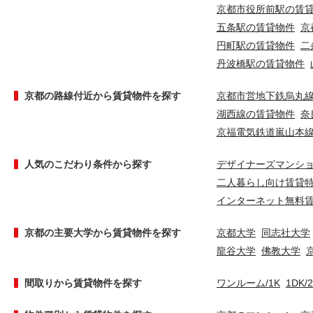
京都市役所前駅の賃
五条駅の賃貸物件
京
円町駅の賃貸物件
二
丹波橋駅の賃貸物件
京都の路線付近から賃貸物件を探す
京都市営地下鉄烏丸
湖西線の賃貸物件
奈
京福電気鉄道嵐山本
人気のこだわり条件から探す
デザイナーズマンシ
二人暮らし向け賃貸
インターネット無料
京都の主要大学から賃貸物件を探す
京都大学
同志社大学
龍谷大学
佛教大学
間取りから賃貸物件を探す
ワンルーム/1K
1DK/