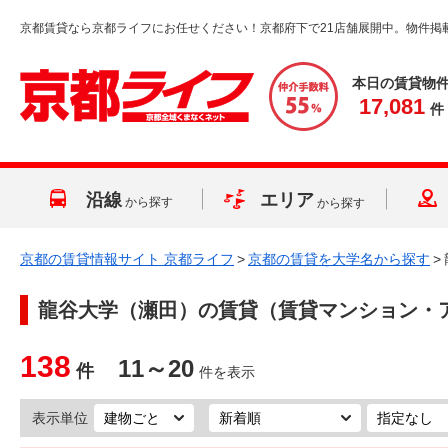
京都賃貸なら京都ライフにお任せください！京都府下で21店舗展開中。物件掲
本日の賃貸物
17,081
件
沿線
エリア
から探す
から探す
京都の賃貸情報サイト 京都ライフ
>
京都の賃貸を大学名から探す
>
龍谷大学（瀬田）
の賃貸（賃貸マンション・
138
11～20
件
件を表示
表示単位