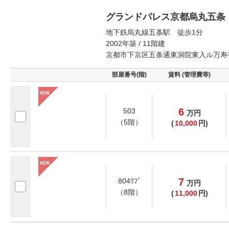
グランドパレス京都烏丸五条
地下鉄烏丸線五条駅 徒歩1分
2002年築 / 11階建
京都市下京区五条通東洞院東入ル万寿
部屋番号(階)
賃料 (管理費等)
6
503
万
円
（5階）
(
10,000
円)
7
804ﾘﾌﾞ
万
円
（8階）
(
11,000
円)