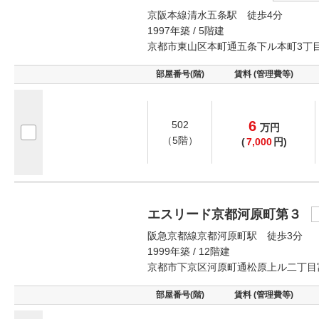
京阪本線清水五条駅 徒歩4分
1997年築 / 5階建
京都市東山区本町通五条下ル本町3丁
部屋番号(階)
賃料 (管理費等)
6
502
万
円
（5階）
(
7,000
円)
エスリード京都河原町第３
阪急京都線京都河原町駅 徒歩3分
1999年築 / 12階建
京都市下京区河原町通松原上ル二丁目
部屋番号(階)
賃料 (管理費等)