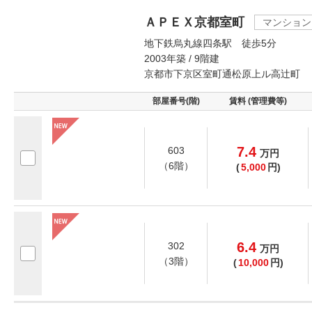
ＡＰＥＸ京都室町
マンション
地下鉄烏丸線四条駅 徒歩5分
2003年築 / 9階建
京都市下京区室町通松原上ル高辻町
部屋番号(階)
賃料 (管理費等)
7.4
603
万
円
（6階）
(
5,000
円)
6.4
302
万
円
（3階）
(
10,000
円)