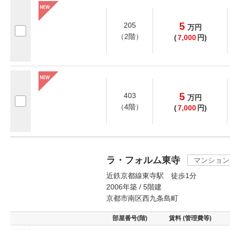
5
205
万
円
（2階）
(
7,000
円)
5
403
万
円
（4階）
(
7,000
円)
ラ・フォルム東寺
マンション
近鉄京都線東寺駅 徒歩1分
2006年築 / 5階建
京都市南区西九条島町
部屋番号(階)
賃料 (管理費等)