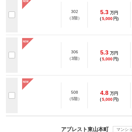
5.3
302
万
円
（3階）
(
5,000
円)
5.3
306
万
円
（3階）
(
5,000
円)
4.8
508
万
円
（5階）
(
5,000
円)
アブレスト東山本町
マンシ