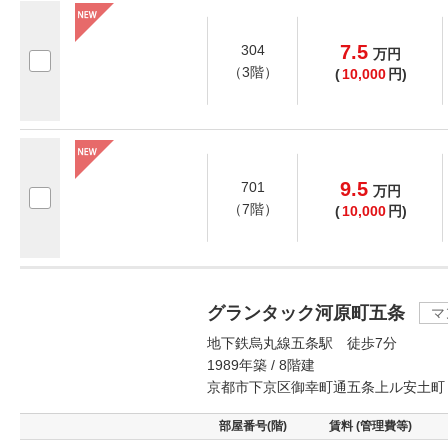
7.5
304
万
円
（3階）
(
10,000
円)
9.5
701
万
円
（7階）
(
10,000
円)
グランタック河原町五条
マ
地下鉄烏丸線五条駅 徒歩7分
1989年築 / 8階建
京都市下京区御幸町通五条上ル安土町
部屋番号(階)
賃料 (管理費等)