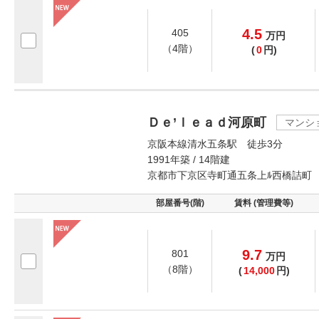
4.5
405
万
円
（4階）
(
0
円)
Ｄｅ’ｌｅａｄ河原町
マンシ
京阪本線清水五条駅 徒歩3分
1991年築 / 14階建
京都市下京区寺町通五条上ﾙ西橋詰町
部屋番号(階)
賃料 (管理費等)
9.7
801
万
円
（8階）
(
14,000
円)