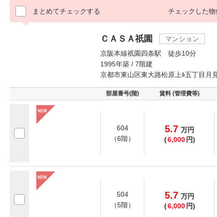
まとめてチェックする
チェックした物
ＣＡＳＡ祇園
マンション
京阪本線祇園四条駅 徒歩10分
1995年築 / 7階建
京都市東山区東大路松原上ﾙ五丁目月
部屋番号(階)
賃料 (管理費等)
5.7
604
万
円
（6階）
(
6,000
円)
5.7
504
万
円
（5階）
(
6,000
円)