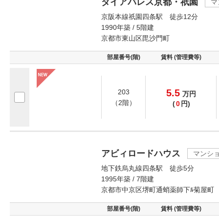
ダイアパレス京都・祇園
マ
京阪本線祇園四条駅 徒歩12分
1990年築 / 5階建
京都市東山区毘沙門町
部屋番号(階)
賃料 (管理費等)
5.5
203
万
円
（2階）
(
0
円)
アビィロードハウス
マンシ
地下鉄烏丸線四条駅 徒歩5分
1995年築 / 7階建
京都市中京区堺町通蛸薬師下ﾙ菊屋町
部屋番号(階)
賃料 (管理費等)