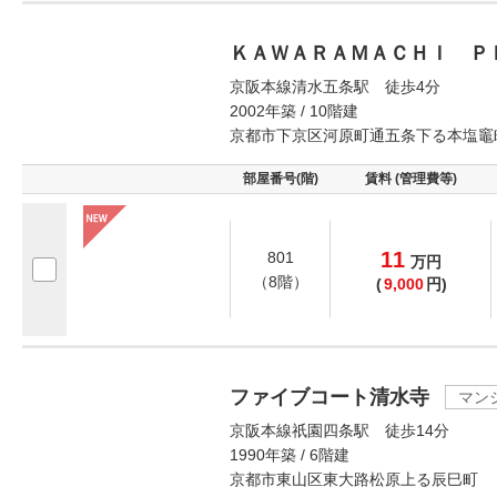
ＫＡＷＡＲＡＭＡＣＨＩ Ｐ
京阪本線清水五条駅 徒歩4分
2002年築 / 10階建
京都市下京区河原町通五条下る本塩竈
部屋番号(階)
賃料 (管理費等)
11
801
万
円
（8階）
(
9,000
円)
ファイブコート清水寺
マン
京阪本線祇園四条駅 徒歩14分
1990年築 / 6階建
京都市東山区東大路松原上る辰巳町