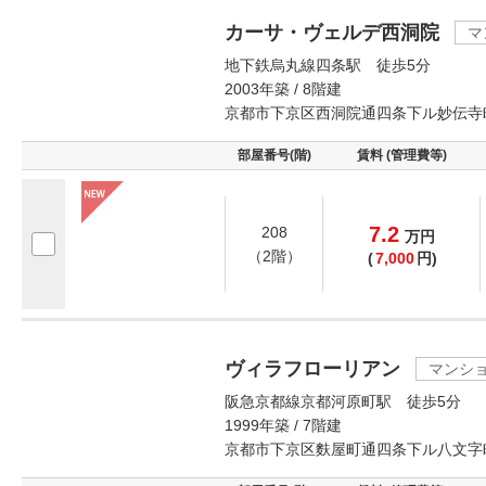
カーサ・ヴェルデ西洞院
マ
地下鉄烏丸線四条駅 徒歩5分
2003年築 / 8階建
京都市下京区西洞院通四条下ル妙伝寺
部屋番号(階)
賃料 (管理費等)
7.2
208
万
円
（2階）
(
7,000
円)
ヴィラフローリアン
マンシ
阪急京都線京都河原町駅 徒歩5分
1999年築 / 7階建
京都市下京区麩屋町通四条下ル八文字