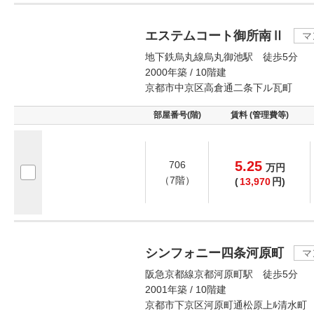
エステムコート御所南Ⅱ
マ
地下鉄烏丸線烏丸御池駅 徒歩5分
2000年築 / 10階建
京都市中京区高倉通二条下ル瓦町
部屋番号(階)
賃料 (管理費等)
5.25
706
万
円
（7階）
(
13,970
円)
シンフォニー四条河原町
マ
阪急京都線京都河原町駅 徒歩5分
2001年築 / 10階建
京都市下京区河原町通松原上ﾙ清水町