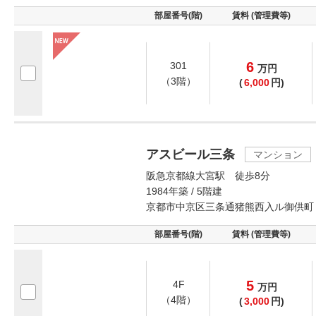
部屋番号(階)
賃料 (管理費等)
6
301
万
円
（3階）
(
6,000
円)
アスビール三条
マンション
阪急京都線大宮駅 徒歩8分
1984年築 / 5階建
京都市中京区三条通猪熊西入ル御供町
部屋番号(階)
賃料 (管理費等)
5
4F
万
円
（4階）
(
3,000
円)