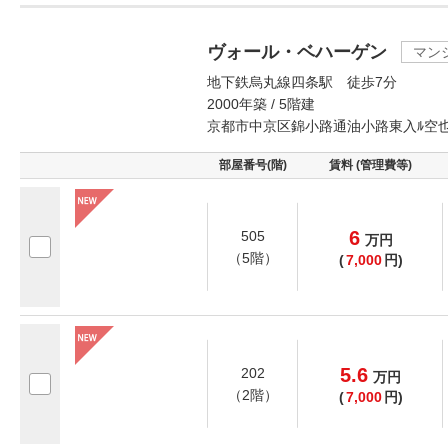
ヴォール・ベハーゲン
マン
地下鉄烏丸線四条駅 徒歩7分
2000年築 / 5階建
京都市中京区錦小路通油小路東入ﾙ空
部屋番号(階)
賃料 (管理費等)
6
505
万
円
（5階）
(
7,000
円)
5.6
202
万
円
（2階）
(
7,000
円)