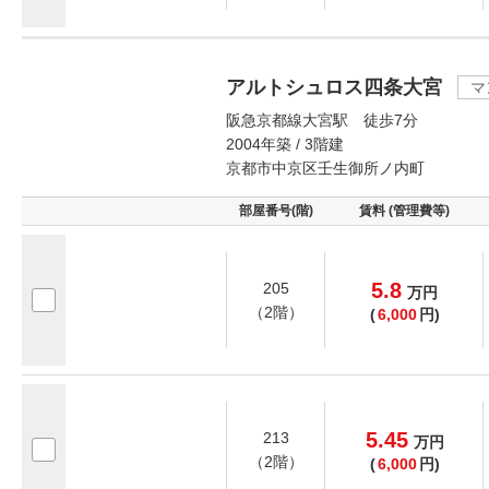
アルトシュロス四条大宮
マ
阪急京都線大宮駅 徒歩7分
2004年築 / 3階建
京都市中京区壬生御所ノ内町
部屋番号(階)
賃料 (管理費等)
5.8
205
万
円
（2階）
(
6,000
円)
5.45
213
万
円
（2階）
(
6,000
円)