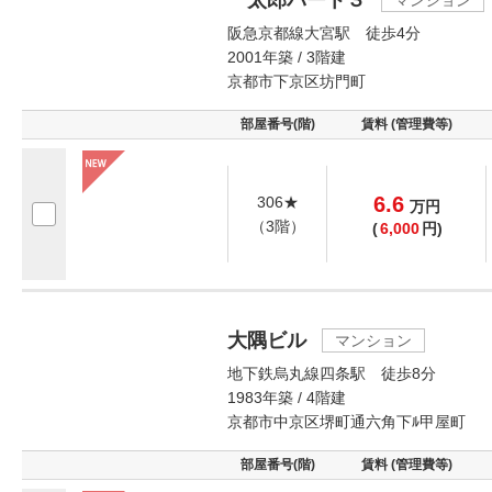
一太郎パート３
マンション
阪急京都線大宮駅 徒歩4分
2001年築 / 3階建
京都市下京区坊門町
部屋番号(階)
賃料 (管理費等)
6.6
306★
万
円
（3階）
(
6,000
円)
大隅ビル
マンション
地下鉄烏丸線四条駅 徒歩8分
1983年築 / 4階建
京都市中京区堺町通六角下ﾙ甲屋町
部屋番号(階)
賃料 (管理費等)