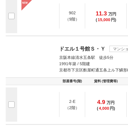
11.3
902
万
円
（9階）
(
15,000
円)
ドエル１号館Ｓ・Ｙ
マンシ
京阪本線清水五条駅 徒歩5分
1991年築 / 5階建
京都市下京区麩屋町通五条上ル下鱗形
部屋番号(階)
賃料 (管理費等)
4.9
2-E
万
円
（2階）
(
4,000
円)