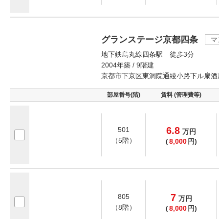
グランステージ京都四条
マ
地下鉄烏丸線四条駅 徒歩3分
2004年築 / 9階建
京都市下京区東洞院通綾小路下ル扇酒
部屋番号(階)
賃料 (管理費等)
6.8
501
万
円
（5階）
(
8,000
円)
7
805
万
円
（8階）
(
8,000
円)