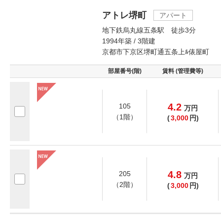
アトレ堺町
アパート
地下鉄烏丸線五条駅 徒歩3分
1994年築 / 3階建
京都市下京区堺町通五条上ﾙ俵屋町
部屋番号(階)
賃料 (管理費等)
4.2
105
万
円
（1階）
(
3,000
円)
4.8
205
万
円
（2階）
(
3,000
円)