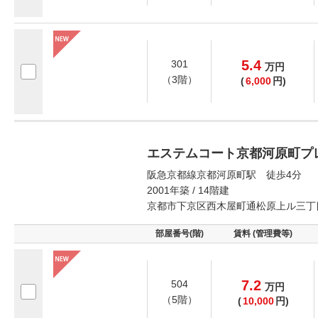
5.4
301
万
円
（3階）
(
6,000
円)
エステムコート京都河原町プ
阪急京都線京都河原町駅 徒歩4分
2001年築 / 14階建
京都市下京区西木屋町通松原上ル三丁
部屋番号(階)
賃料 (管理費等)
7.2
504
万
円
（5階）
(
10,000
円)