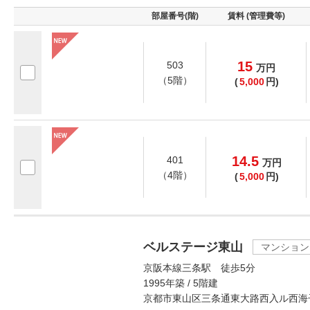
部屋番号(階)
賃料 (管理費等)
15
503
万
円
（5階）
(
5,000
円)
14.5
401
万
円
（4階）
(
5,000
円)
ベルステージ東山
マンション
京阪本線三条駅 徒歩5分
1995年築 / 5階建
京都市東山区三条通東大路西入ル西海