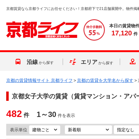
京都賃貸なら京都ライフにお任せください！京都府下で21店舗展開中。物件掲
本日の賃貸物
17,120
件
沿線
エリア
から探す
から探す
京都の賃貸情報サイト 京都ライフ
>
京都の賃貸を大学名から探す
>
京都女子大学
の賃貸（賃貸マンション・アパ
482
1～30
件
件を表示
表示単位