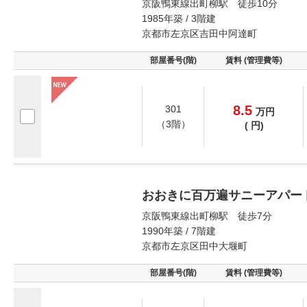
京阪鴨東線出町柳駅 徒歩10分
1985年築 / 3階建
京都市左京区吉田中阿達町
部屋番号(階)
賃料 (管理費等)
8.5
301
万
円
（3階）
(
円)
おおきに百万遍サニーアパー
京阪鴨東線出町柳駅 徒歩7分
1990年築 / 7階建
京都市左京区田中大堰町
部屋番号(階)
賃料 (管理費等)