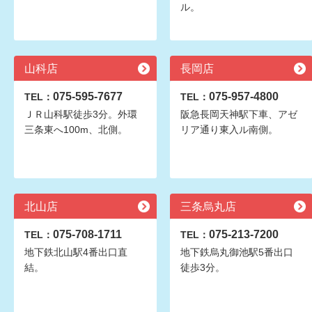
ル。
山科店
長岡店
075-595-7677
075-957-4800
TEL：
TEL：
ＪＲ山科駅徒歩3分。外環
阪急長岡天神駅下車、アゼ
三条東へ100m、北側。
リア通り東入ル南側。
北山店
三条烏丸店
075-708-1711
075-213-7200
TEL：
TEL：
地下鉄北山駅4番出口直
地下鉄烏丸御池駅5番出口
結。
徒歩3分。