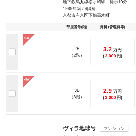
地下鉄烏丸線松ヶ崎駅 徒歩10分
1989年築 / 4階建
京都市左京区下鴨高木町
部屋番号(階)
賃料 (管理費等)
3.2
2E
万
円
（2階）
(
3,000
円)
2.9
3B
万
円
（3階）
(
3,000
円)
ヴィラ地球号
マンション