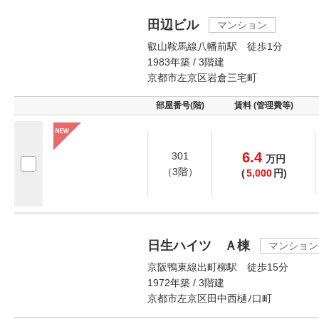
田辺ビル
マンション
叡山鞍馬線八幡前駅 徒歩1分
1983年築 / 3階建
京都市左京区岩倉三宅町
部屋番号(階)
賃料 (管理費等)
6.4
301
万
円
（3階）
(
5,000
円)
日生ハイツ Ａ棟
マンション
京阪鴨東線出町柳駅 徒歩15分
1972年築 / 3階建
京都市左京区田中西樋ﾉ口町