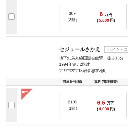
6
309
万
円
（3階）
(
5,000
円)
セジュールさかえ
ハイツ・コ
地下鉄烏丸線国際会館駅 徒歩15分
1994年築 / 2階建
京都市左京区岩倉忠在地町
部屋番号(階)
賃料 (管理費等)
6.5
B105
万
円
（1階）
(
4,000
円)