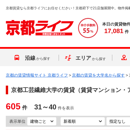
京都賃貸なら京都ライフにお任せください！京都府下で21店舗展開中。物件掲
本日の賃貸物
17,081
件
沿線
エリア
から探す
から探す
京都の賃貸情報サイト 京都ライフ
>
京都の賃貸を大学名から探す
>
京都工芸繊維大学
の賃貸（賃貸マンション・
605
31～40
件
件を表示
表示単位