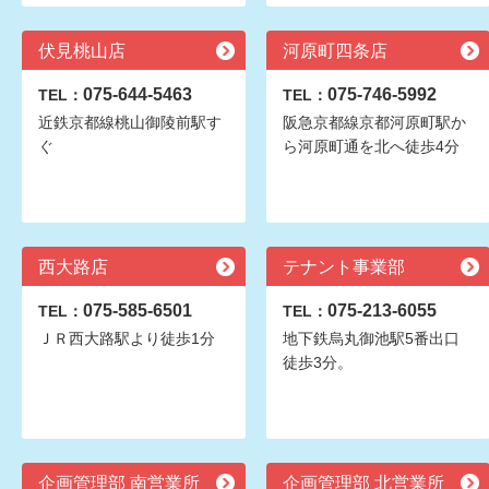
伏見桃山店
河原町四条店
075-644-5463
075-746-5992
TEL：
TEL：
近鉄京都線桃山御陵前駅す
阪急京都線京都河原町駅か
ぐ
ら河原町通を北へ徒歩4分
西大路店
テナント事業部
075-585-6501
075-213-6055
TEL：
TEL：
ＪＲ西大路駅より徒歩1分
地下鉄烏丸御池駅5番出口
徒歩3分。
企画管理部 南営業所
企画管理部 北営業所