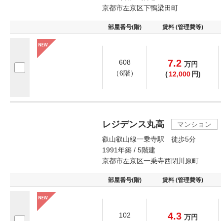
京都市左京区下鴨梁田町
部屋番号(階)
賃料 (管理費等)
7.2
608
万
円
（6階）
(
12,000
円)
レジデンス丸高
マンション
叡山叡山線一乗寺駅 徒歩5分
1991年築 / 5階建
京都市左京区一乗寺西閉川原町
部屋番号(階)
賃料 (管理費等)
4.3
102
万
円