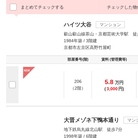
まとめてチェックする
チェックした物
ハイツ大谷
マンション
叡山叡山線茶山・京都芸術大学駅 徒
1984年築 / 3階建
京都市左京区高野竹屋町
部屋番号(階)
賃料 (管理費等)
5.8
206
万
円
（2階）
(
3,000
円)
大晋メゾネ下鴨本通り
マン
地下鉄烏丸線北山駅 徒歩7分
1998年築 / 6階建