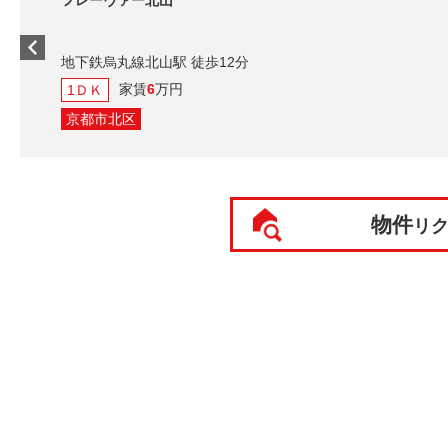
フレーヴァー北山
地下鉄烏丸線北山駅 徒歩12分
家賃
6
万円
1ＤＫ
京都市北区
物件
リ