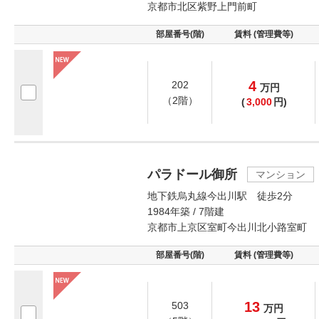
京都市北区紫野上門前町
部屋番号(階)
賃料 (管理費等)
4
202
万
円
（2階）
(
3,000
円)
パラドール御所
マンション
地下鉄烏丸線今出川駅 徒歩2分
1984年築 / 7階建
京都市上京区室町今出川北小路室町
部屋番号(階)
賃料 (管理費等)
13
503
万
円