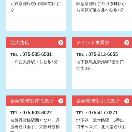
近鉄京都線桃山御陵前駅す
阪急京都線京都河原町駅か
ぐ
ら河原町通を北へ徒歩4分
西大路店
テナント事業部
075-585-6501
075-213-6055
TEL：
TEL：
ＪＲ西大路駅より徒歩1分
地下鉄烏丸御池駅5番出口
徒歩3分。
企画管理部 南営業所
企画管理部 北営業所
075-603-6022
075-417-0271
TEL：
TEL：
京阪丹波橋駅西どなり。丹
地下鉄「北大路駅」5番出
波橋通り面す。京阪丹波橋
口東へスグ。北大路通り面