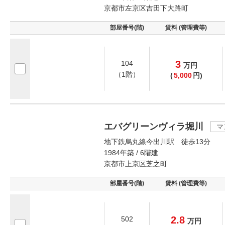
京都市左京区吉田下大路町
部屋番号(階)
賃料 (管理費等)
3
104
万
円
（1階）
(
5,000
円)
エバグリーンヴィラ堀川
マ
地下鉄烏丸線今出川駅 徒歩13分
1984年築 / 6階建
京都市上京区芝之町
部屋番号(階)
賃料 (管理費等)
2.8
502
万
円