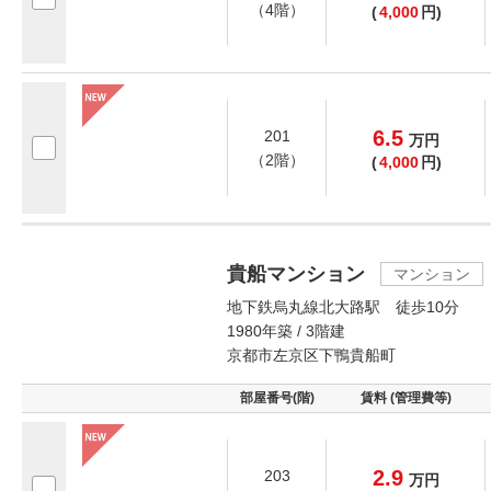
（4階）
(
4,000
円)
6.5
201
万
円
（2階）
(
4,000
円)
貴船マンション
マンション
地下鉄烏丸線北大路駅 徒歩10分
1980年築 / 3階建
京都市左京区下鴨貴船町
部屋番号(階)
賃料 (管理費等)
2.9
203
万
円