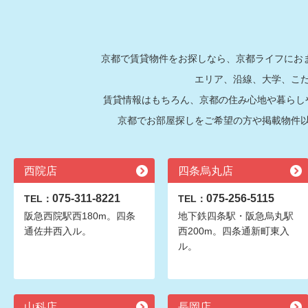
京都で賃貸物件をお探しなら、京都ライフにおま
エリア、沿線、大学、こ
賃貸情報はもちろん、京都の住み心地や暮らし
京都でお部屋探しをご希望の方や掲載物件
西院店
四条烏丸店
075-311-8221
075-256-5115
TEL：
TEL：
阪急西院駅西180m。四条
地下鉄四条駅・阪急烏丸駅
通佐井西入ル。
西200m。四条通新町東入
ル。
山科店
長岡店