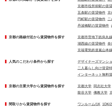
京都市役所前駅の賃
五条駅の賃貸物件
京
円町駅の賃貸物件
二
丹波橋駅の賃貸物件
京都の路線付近から賃貸物件を探す
京都市営地下鉄烏丸
湖西線の賃貸物件
奈
京福電気鉄道嵐山本
人気のこだわり条件から探す
デザイナーズマンシ
二人暮らし向け賃貸
インターネット無料
京都の主要大学から賃貸物件を探す
京都大学
同志社大学
龍谷大学
佛教大学
間取りから賃貸物件を探す
ワンルーム/1K
1DK/