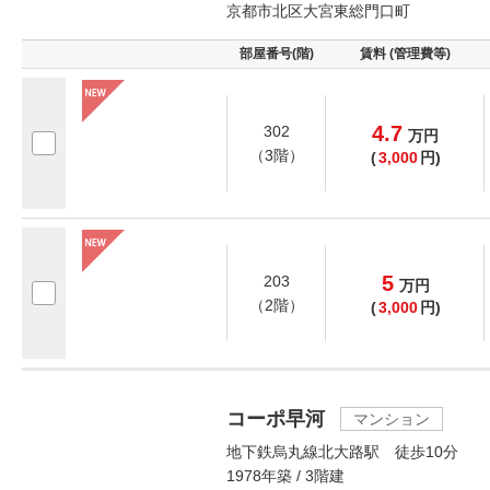
京都市北区大宮東総門口町
部屋番号(階)
賃料 (管理費等)
4.7
302
万
円
（3階）
(
3,000
円)
5
203
万
円
（2階）
(
3,000
円)
コーポ早河
マンション
地下鉄烏丸線北大路駅 徒歩10分
1978年築 / 3階建