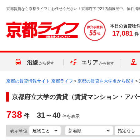
京都賃貸なら京都ライフにお任せください！京都府下で21店舗展開中。物件掲
本日の賃貸物
17,081
件
沿線
エリア
から探す
から探す
京都の賃貸情報サイト 京都ライフ
>
京都の賃貸を大学名から探す
>
京都府立大学
の賃貸（賃貸マンション・アパ
738
31～40
件
件を表示
表示単位