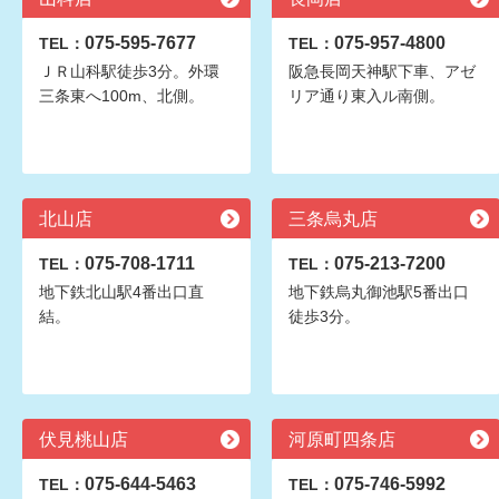
075-595-7677
075-957-4800
TEL：
TEL：
ＪＲ山科駅徒歩3分。外環
阪急長岡天神駅下車、アゼ
三条東へ100m、北側。
リア通り東入ル南側。
北山店
三条烏丸店
075-708-1711
075-213-7200
TEL：
TEL：
地下鉄北山駅4番出口直
地下鉄烏丸御池駅5番出口
結。
徒歩3分。
伏見桃山店
河原町四条店
075-644-5463
075-746-5992
TEL：
TEL：