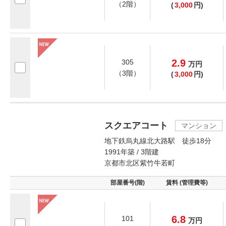
（2階）
(
3,000
円)
2.9
305
万
円
（3階）
(
3,000
円)
スクエアコート
マンション
地下鉄烏丸線北大路駅 徒歩18分
1991年築 / 3階建
京都市北区紫竹牛若町
部屋番号(階)
賃料 (管理費等)
6.8
101
万
円