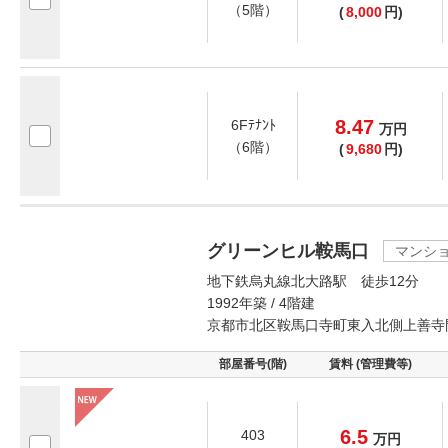
（5階）
(
8,000
円)
8.47
6Fﾃﾅﾝﾄ
万
円
（6階）
(
9,680
円)
グリーンヒル鞍馬口
マンシ
地下鉄烏丸線北大路駅 徒歩12分
1992年築 / 4階建
京都市北区鞍馬口寺町東入北側上善寺
部屋番号(階)
賃料 (管理費等)
6.5
403
万
円