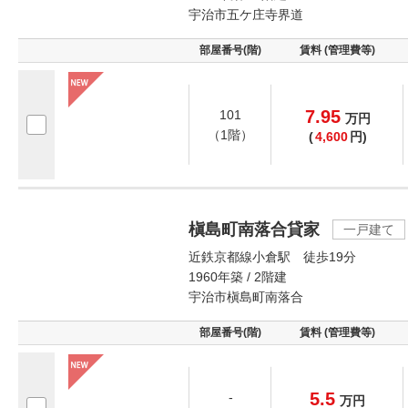
宇治市五ケ庄寺界道
部屋番号(階)
賃料 (管理費等)
7.95
101
万
円
（1階）
(
4,600
円)
槇島町南落合貸家
一戸建て
近鉄京都線小倉駅 徒歩19分
1960年築 / 2階建
宇治市槇島町南落合
部屋番号(階)
賃料 (管理費等)
5.5
-
万
円