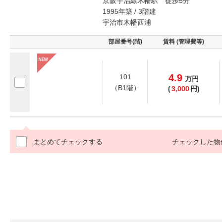
京阪宇治線木幡駅 徒歩5分
1995年築 / 3階建
宇治市木幡西浦
部屋番号(階)
賃料 (管理費等)
4.9
101
万
円
（B1階）
(
3,000
円)
まとめてチェックする
チェックした物