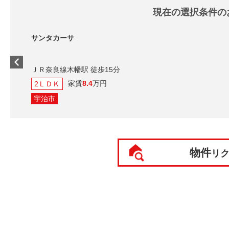
現在の選択条件の
サンタカーサ
ＪＲ奈良線木幡駅 徒歩15分
家賃
8.4
万円
2ＬＤＫ
宇治市
物件
リ