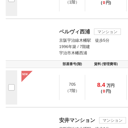
（1階）
(
0
円)
ベルヴィ西浦
マンション
京阪宇治線木幡駅 徒歩5分
1996年築 / 7階建
宇治市木幡西浦
部屋番号(階)
賃料 (管理費等)
8.4
705
万
円
（7階）
(
0
円)
安井マンション
マンション