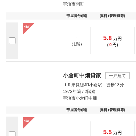
宇治市開町
部屋番号(階)
賃料 (管理費等)
5.8
-
万
円
（1階）
(
0
円)
小倉町中畑貸家
一戸建て
ＪＲ奈良線JR小倉駅 徒歩13分
1972年築 / 2階建
宇治市小倉町中畑
部屋番号(階)
賃料 (管理費等)
5.5
-
万
円