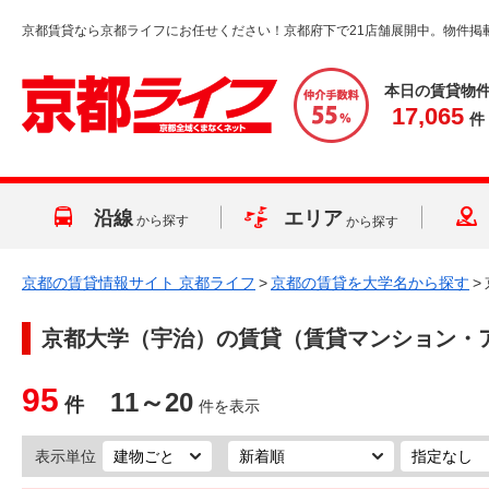
京都賃貸なら京都ライフにお任せください！京都府下で21店舗展開中。物件掲
本日の賃貸物
17,065
件
沿線
エリア
から探す
から探す
京都の賃貸情報サイト 京都ライフ
>
京都の賃貸を大学名から探す
>
京都大学（宇治）
の賃貸（賃貸マンション・
95
11～20
件
件を表示
表示単位