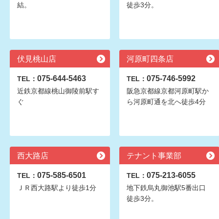
結。
徒歩3分。
伏見桃山店
河原町四条店
075-644-5463
075-746-5992
TEL：
TEL：
近鉄京都線桃山御陵前駅す
阪急京都線京都河原町駅か
ぐ
ら河原町通を北へ徒歩4分
西大路店
テナント事業部
075-585-6501
075-213-6055
TEL：
TEL：
ＪＲ西大路駅より徒歩1分
地下鉄烏丸御池駅5番出口
徒歩3分。