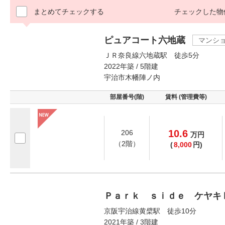
まとめてチェックする
チェックした物
ピュアコート六地蔵
マンシ
ＪＲ奈良線六地蔵駅 徒歩5分
2022年築 / 5階建
宇治市木幡陣ノ内
部屋番号(階)
賃料 (管理費等)
10.6
206
万
円
（2階）
(
8,000
円)
Ｐａｒｋ ｓｉｄｅ ケヤキ
京阪宇治線黄檗駅 徒歩10分
2021年築 / 3階建