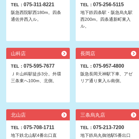
075-311-8221
075-256-5115
TEL：
TEL：
阪急西院駅西180m。四条
地下鉄四条駅・阪急烏丸駅
通佐井西入ル。
西200m。四条通新町東入
ル。
山科店
長岡店
075-595-7677
075-957-4800
TEL：
TEL：
ＪＲ山科駅徒歩3分。外環
阪急長岡天神駅下車、アゼ
三条東へ100m、北側。
リア通り東入ル南側。
北山店
三条烏丸店
075-708-1711
075-213-7200
TEL：
TEL：
地下鉄北山駅4番出口直
地下鉄烏丸御池駅5番出口