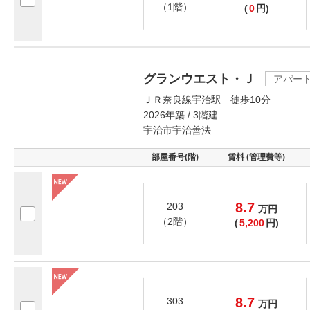
（1階）
(
0
円)
グランウエスト・Ｊ
アパー
ＪＲ奈良線宇治駅 徒歩10分
2026年築 / 3階建
宇治市宇治善法
部屋番号(階)
賃料 (管理費等)
8.7
203
万
円
（2階）
(
5,200
円)
8.7
303
万
円