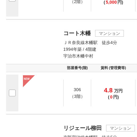
（2階）
(
5,000
円)
コート木幡
マンション
ＪＲ奈良線木幡駅 徒歩4分
1994年築 / 4階建
宇治市木幡中村
部屋番号(階)
賃料 (管理費等)
4.8
306
万
円
（3階）
(
0
円)
リジェール柳田
マンション