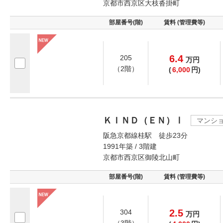
京都市西京区大枝沓掛町
部屋番号(階)
賃料 (管理費等)
6.4
205
万
円
（2階）
(
6,000
円)
ＫＩＮＤ（ＥＮ）Ⅰ
マンシ
阪急京都線桂駅 徒歩23分
1991年築 / 3階建
京都市西京区御陵北山町
部屋番号(階)
賃料 (管理費等)
2.5
304
万
円