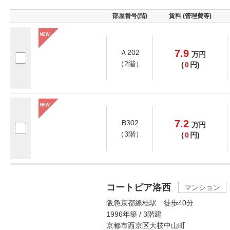
部屋番号(階)
賃料 (管理費等)
7.9
Ａ202
万
円
（2階）
(
0
円)
7.2
B302
万
円
（3階）
(
0
円)
コートピア洛西
マンション
阪急京都線桂駅 徒歩40分
1996年築 / 3階建
京都市西京区大枝中山町