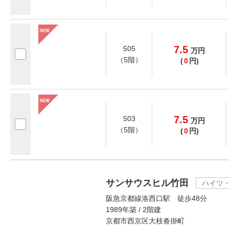
7.5
505
万
円
（5階）
(
0
円)
7.5
503
万
円
（5階）
(
0
円)
サンサウスヒル竹田
ハイツ
阪急京都線洛西口駅 徒歩48分
1989年築 / 2階建
京都市西京区大枝沓掛町