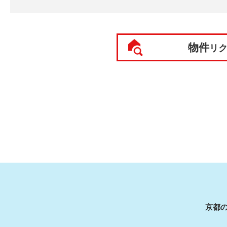
物件
リ
京都