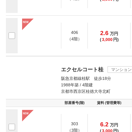
2.6
406
万
円
（4階）
(
3,000
円)
エクセルコート桂
マンション
阪急京都線桂駅 徒歩18分
1988年築 / 4階建
京都市西京区桂徳大寺北町
部屋番号(階)
賃料 (管理費等)
6.2
303
万
円
（3階）
(
3,000
円)