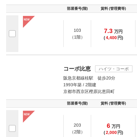
部屋番号(階)
賃料 (管理費等)
7.3
103
万
円
（1階）
(
4,400
円)
コーポ比恵
ハイツ・コーポ
阪急京都線桂駅 徒歩20分
1993年築 / 2階建
京都市西京区樫原比恵田町
部屋番号(階)
賃料 (管理費等)
6
203
万
円
（2階）
(
2,000
円)