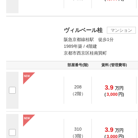
ヴィルベール桂
マンション
阪急京都線桂駅 徒歩1分
1989年築 / 4階建
京都市西京区桂南巽町
部屋番号(階)
賃料 (管理費等)
3.9
208
万
円
（2階）
(
3,000
円)
3.9
310
万
円
（3階）
(
3,000
円)