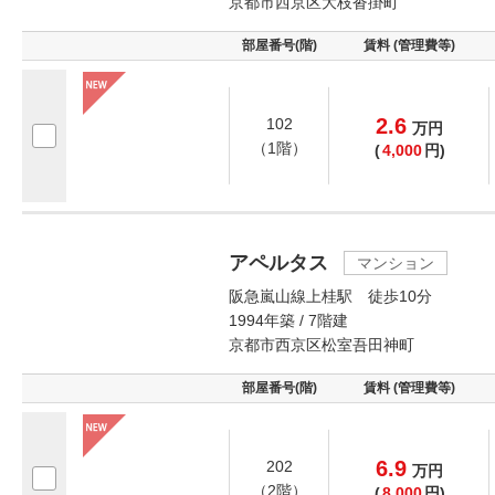
京都市西京区大枝沓掛町
部屋番号(階)
賃料 (管理費等)
2.6
102
万
円
（1階）
(
4,000
円)
アペルタス
マンション
阪急嵐山線上桂駅 徒歩10分
1994年築 / 7階建
京都市西京区松室吾田神町
部屋番号(階)
賃料 (管理費等)
6.9
202
万
円
（2階）
(
8,000
円)