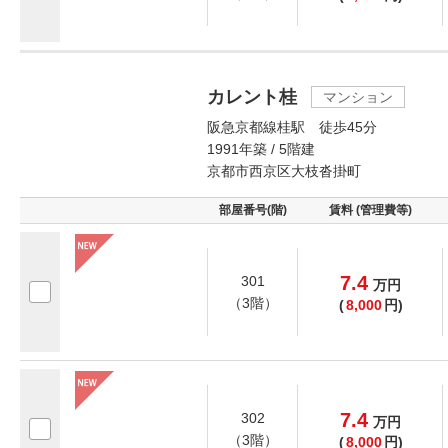
カレント桂
マンション
阪急京都線桂駅 徒歩45分
1991年築 / 5階建
京都市西京区大枝沓掛町
部屋番号(階)
賃料 (管理費等)
7.4
301
万
円
（3階）
(
8,000
円)
7.4
302
万
円
（3階）
(
8,000
円)