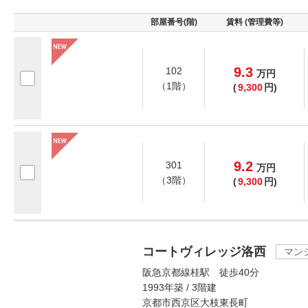
部屋番号(階)
賃料 (管理費等)
9.3
102
万
円
（1階）
(
9,300
円)
9.2
301
万
円
（3階）
(
9,300
円)
コートヴィレッジ洛西
マン
阪急京都線桂駅 徒歩40分
1993年築 / 3階建
京都市西京区大枝東長町