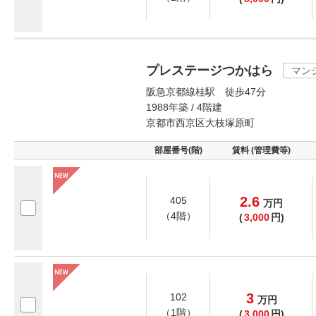
プレステージつかはら
マン
阪急京都線桂駅 徒歩47分
1988年築 / 4階建
京都市西京区大枝塚原町
部屋番号(階)
賃料 (管理費等)
2.6
405
万
円
（4階）
(
3,000
円)
3
102
万
円
（1階）
(
3,000
円)