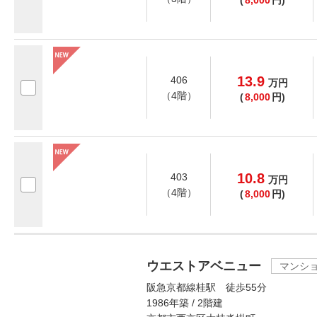
(
8,000
円)
13.9
406
万
円
（4階）
(
8,000
円)
10.8
403
万
円
（4階）
(
8,000
円)
ウエストアベニュー
マンシ
阪急京都線桂駅 徒歩55分
1986年築 / 2階建