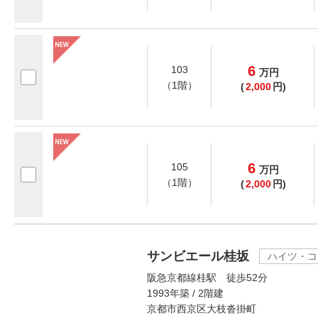
6
103
万
円
（1階）
(
2,000
円)
6
105
万
円
（1階）
(
2,000
円)
サンビエール桂坂
ハイツ・コ
阪急京都線桂駅 徒歩52分
1993年築 / 2階建
京都市西京区大枝沓掛町