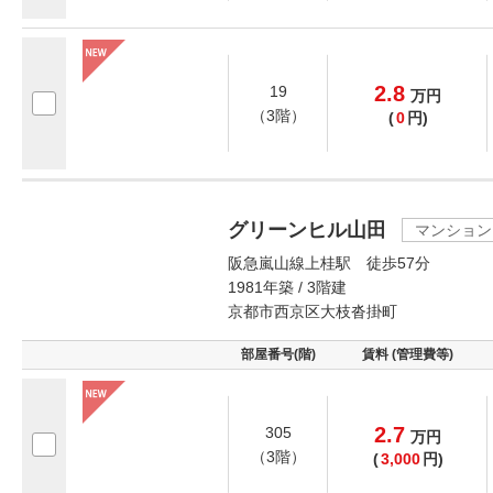
2.8
19
万
円
（3階）
(
0
円)
グリーンヒル山田
マンション
阪急嵐山線上桂駅 徒歩57分
1981年築 / 3階建
京都市西京区大枝沓掛町
部屋番号(階)
賃料 (管理費等)
2.7
305
万
円
（3階）
(
3,000
円)