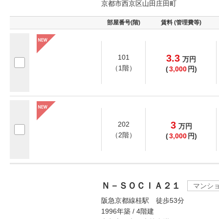
京都市西京区山田庄田町
部屋番号(階)
賃料 (管理費等)
3.3
101
万
円
（1階）
(
3,000
円)
3
202
万
円
（2階）
(
3,000
円)
Ｎ－ＳＯＣＩＡ２１
マンシ
阪急京都線桂駅 徒歩53分
1996年築 / 4階建