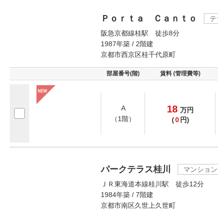
Ｐｏｒｔａ Ｃａｎｔｏ
テ
阪急京都線桂駅 徒歩8分
1987年築 / 2階建
京都市西京区桂千代原町
部屋番号(階)
賃料 (管理費等)
18
A
万
円
（1階）
(
0
円)
パークテラス桂川
マンション
ＪＲ東海道本線桂川駅 徒歩12分
1984年築 / 7階建
京都市南区久世上久世町