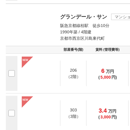
グランデール・サン
マンシ
阪急京都線桂駅 徒歩10分
1990年築 / 4階建
京都市西京区川島東代町
部屋番号(階)
賃料 (管理費等)
6
206
万
円
（2階）
(
5,000
円)
3.4
303
万
円
（3階）
(
3,000
円)