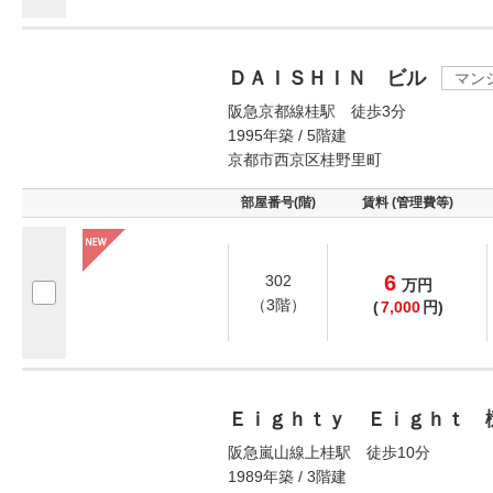
ＤＡＩＳＨＩＮ ビル
マン
阪急京都線桂駅 徒歩3分
1995年築 / 5階建
京都市西京区桂野里町
部屋番号(階)
賃料 (管理費等)
6
302
万
円
（3階）
(
7,000
円)
Ｅｉｇｈｔｙ Ｅｉｇｈｔ 
阪急嵐山線上桂駅 徒歩10分
1989年築 / 3階建