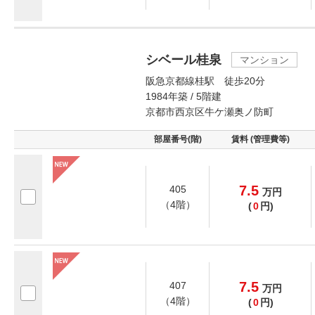
シベール桂泉
マンション
阪急京都線桂駅 徒歩20分
1984年築 / 5階建
京都市西京区牛ケ瀬奥ノ防町
部屋番号(階)
賃料 (管理費等)
7.5
405
万
円
（4階）
(
0
円)
7.5
407
万
円
（4階）
(
0
円)