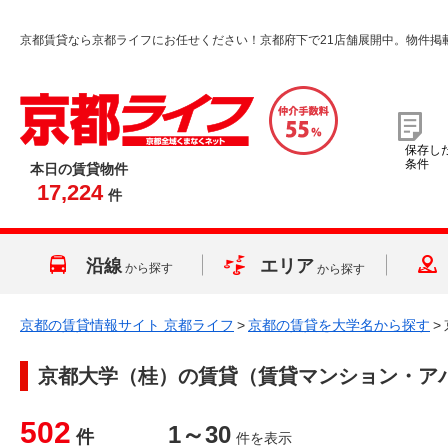
京都賃貸なら京都ライフにお任せください！京都府下で21店舗展開中。物件掲
保存し
条件
本日の賃貸物件
17,224
件
沿線
エリア
から探す
から探す
京都の賃貸情報サイト 京都ライフ
>
京都の賃貸を大学名から探す
>
京都大学（桂）
の賃貸（賃貸マンション・ア
502
1～30
件
件を表示