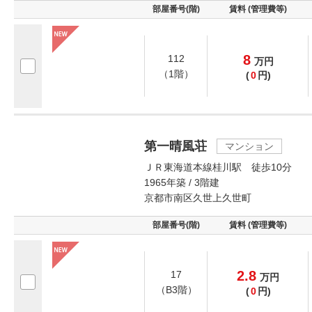
部屋番号(階)
賃料 (管理費等)
8
112
万
円
（1階）
(
0
円)
第一晴風荘
マンション
ＪＲ東海道本線桂川駅 徒歩10分
1965年築 / 3階建
京都市南区久世上久世町
部屋番号(階)
賃料 (管理費等)
2.8
17
万
円
（B3階）
(
0
円)