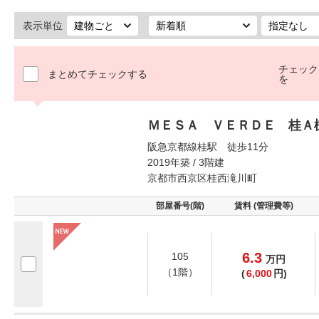
表示単位
チェック
まとめてチェックする
を
ＭＥＳＡ ＶＥＲＤＥ 桂Ａ
阪急京都線桂駅 徒歩11分
2019年築 / 3階建
京都市西京区桂西滝川町
部屋番号(階)
賃料 (管理費等)
6.3
105
万
円
（1階）
(
6,000
円)