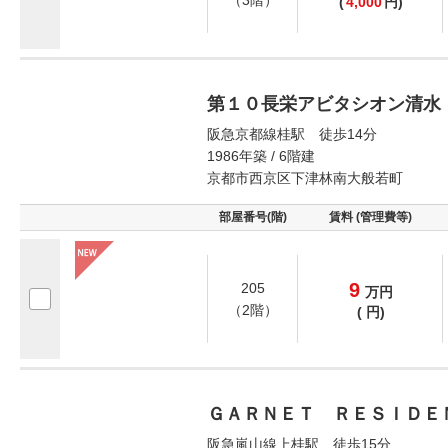
（3階）
(
4,000
円)
第１０長栄アビタシオン清水
阪急京都線桂駅 徒歩14分
1986年築 / 6階建
京都市西京区下津林南大般若町
部屋番号(階)
賃料 (管理費等)
9
205
万
円
（2階）
(
円)
ＧＡＲＮＥＴ ＲＥＳＩＤＥ
阪急嵐山線上桂駅 徒歩15分