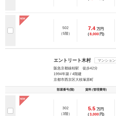
7.4
502
万
円
（5階）
(
8,000
円)
エントリート木村
マンション
阪急京都線桂駅 徒歩42分
1994年築 / 4階建
京都市西京区大枝塚原町
部屋番号(階)
賃料 (管理費等)
5.5
302
万
円
（3階）
(
3,000
円)