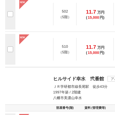
11.7
502
万
円
（5階）
(
15,000
円)
11.7
510
万
円
（5階）
(
15,000
円)
ヒルサイド幸水 弐番館
ア
ＪＲ学研都市線長尾駅 徒歩43分
1997年築 / 2階建
八幡市美濃山幸水
部屋番号(階)
賃料 (管理費等)