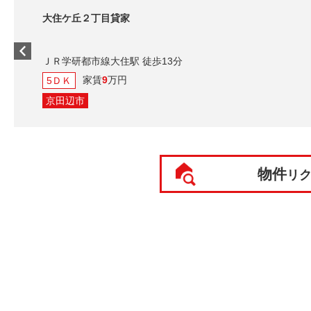
大住ケ丘２丁目貸家
ＪＲ学研都市線大住駅 徒歩13分
家賃
9
万円
5ＤＫ
京田辺市
物件
リ