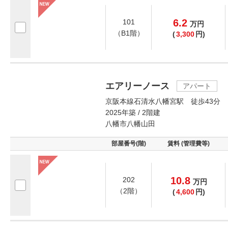
6.2
101
万
円
（B1階）
(
3,300
円)
エアリーノース
アパート
京阪本線石清水八幡宮駅 徒歩43分
2025年築 / 2階建
八幡市八幡山田
部屋番号(階)
賃料 (管理費等)
10.8
202
万
円
（2階）
(
4,600
円)