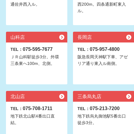
通佐井西入ル。
西200m。四条通新町東入
ル。
山科店
長岡店
075-595-7677
075-957-4800
TEL：
TEL：
ＪＲ山科駅徒歩3分。外環
阪急長岡天神駅下車、アゼ
三条東へ100m、北側。
リア通り東入ル南側。
北山店
三条烏丸店
075-708-1711
075-213-7200
TEL：
TEL：
地下鉄北山駅4番出口直
地下鉄烏丸御池駅5番出口
結。
徒歩3分。