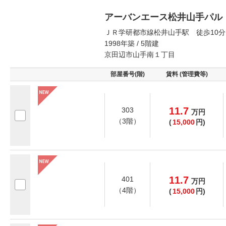
アーバンエース松井山手パル
ＪＲ学研都市線松井山手駅 徒歩10分
1998年築 / 5階建
京田辺市山手南１丁目
部屋番号(階)
賃料 (管理費等)
11.7
303
万
円
（3階）
(
15,000
円)
11.7
401
万
円
（4階）
(
15,000
円)