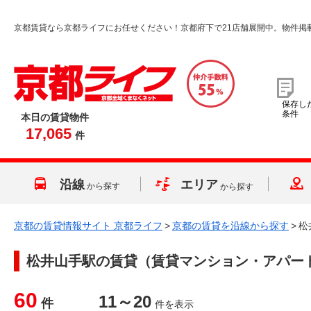
京都賃貸なら京都ライフにお任せください！京都府下で21店舗展開中。物件掲
保存し
条件
本日の賃貸物件
17,065
件
沿線
エリア
から探す
から探す
京都の賃貸情報サイト 京都ライフ
>
京都の賃貸を沿線から探す
>
松
松井山手駅
の賃貸（賃貸マンション・アパー
60
11～20
件
件を表示