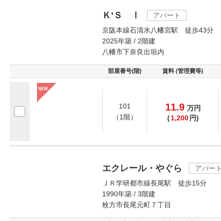
Ｋ’Ｓ Ⅰ
アパート
京阪本線石清水八幡宮駅 徒歩43分
2025年築 / 2階建
八幡市下奈良出垣内
部屋番号(階)
賃料 (管理費等)
11.9
101
万
円
（1階）
(
1,200
円)
エクレール・やぐら
アパー
ＪＲ学研都市線長尾駅 徒歩15分
1990年築 / 3階建
枚方市長尾元町７丁目