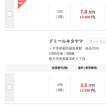
7.8
102
万
円
（1階）
(
4,600
円)
ドミールキタヤマ
マンション
ＪＲ学研都市線長尾駅 徒歩23分
1995年築 / 4階建
枚方市長尾家具町５丁目
部屋番号(階)
賃料 (管理費等)
3.5
105
万
円
（1階）
(
2,000
円)