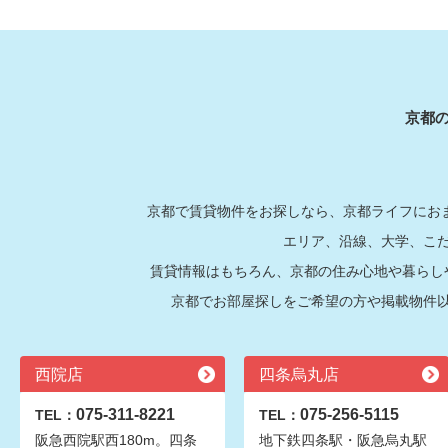
京都
京都で賃貸物件をお探しなら、京都ライフにおま
エリア、沿線、大学、こ
賃貸情報はもちろん、京都の住み心地や暮らし
京都でお部屋探しをご希望の方や掲載物件
西院店
四条烏丸店
075-311-8221
075-256-5115
TEL：
TEL：
阪急西院駅西180m。四条
地下鉄四条駅・阪急烏丸駅