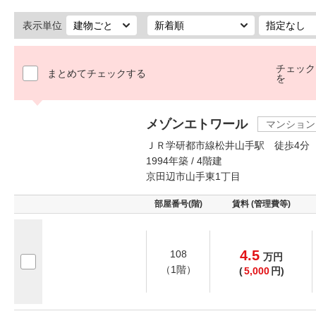
表示単位
チェック
まとめてチェックする
を
メゾンエトワール
マンション
ＪＲ学研都市線松井山手駅 徒歩4分
1994年築 / 4階建
京田辺市山手東1丁目
部屋番号(階)
賃料 (管理費等)
4.5
108
万
円
（1階）
(
5,000
円)