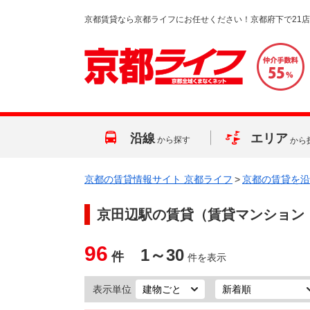
京都賃貸なら京都ライフにお任せください！京都府下で21
沿線
エリア
から探す
から
京都の賃貸情報サイト 京都ライフ
>
京都の賃貸を沿
京田辺駅
の賃貸（賃貸マンション
96
1～30
件
件を表示
表示単位