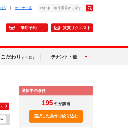
の方
オーナー様
来店予約
賃貸リクエスト
こだわり
テナント・他
から探す
選択中の条件
195
件が該当
へ
選択した条件で絞り込む