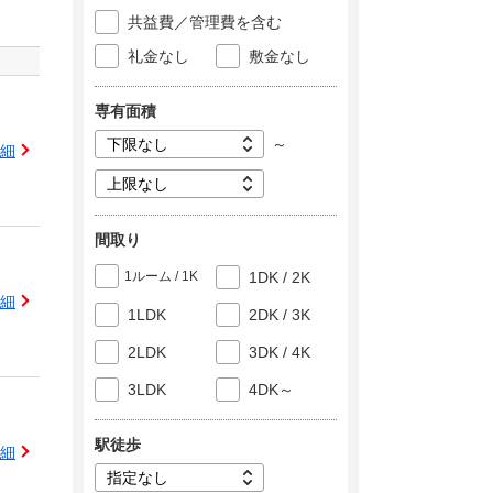
共益費／管理費を含む
礼金なし
敷金なし
専有面積
～
細
間取り
1ルーム / 1K
1DK / 2K
細
1LDK
2DK / 3K
2LDK
3DK / 4K
3LDK
4DK～
駅徒歩
細