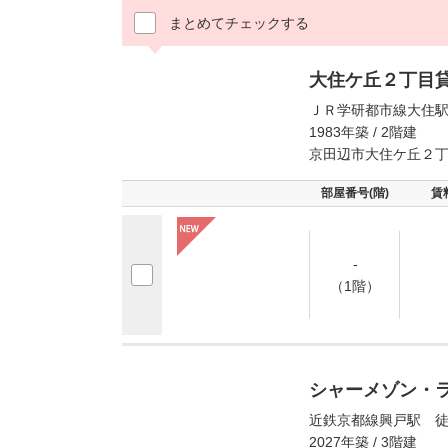
まとめてチェックする
大住ケ丘２丁目
ＪＲ学研都市線大住駅
1983年築 / 2階建
京田辺市大住ケ丘２
部屋番号(階)
賃
-
（1階）
シャーメゾン・
近鉄京都線興戸駅 徒
2027年築 / 3階建