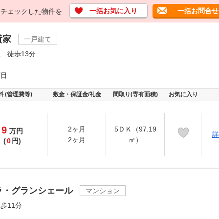
一括お気に入り
一括お問合せ
チェックした物件を
貸家
一戸建て
 徒歩13分
丁目
料 (管理費等)
敷金・保証金/礼金
間取り(専有面積)
お気に入り
9
2ヶ月
5ＤＫ（97.19
万
円
詳
2ヶ月
㎡）
(
0
円)
ラ・グランシェール
マンション
歩11分