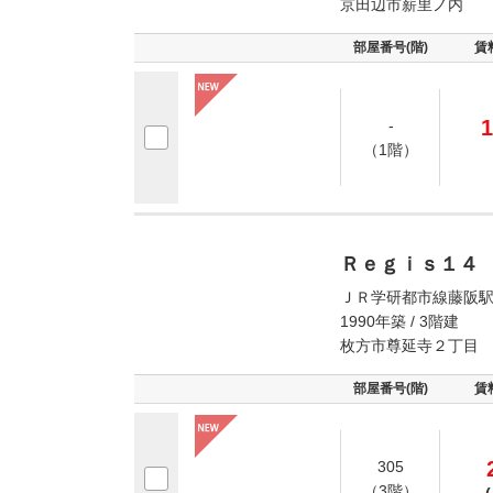
京田辺市薪里ノ内
部屋番号(階)
賃
1
-
（1階）
Ｒｅｇｉｓ１４
ＪＲ学研都市線藤阪駅
1990年築 / 3階建
枚方市尊延寺２丁目
部屋番号(階)
賃
305
（3階）