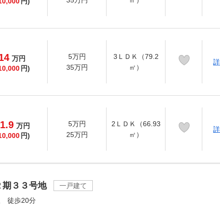
35万円
㎡）
10,000
円)
14
5万円
3ＬＤＫ（79.2
万
円
詳
35万円
㎡）
10,000
円)
1.9
5万円
2ＬＤＫ（66.93
万
円
詳
25万円
㎡）
10,000
円)
２期３３号地
一戸建て
 徒歩20分