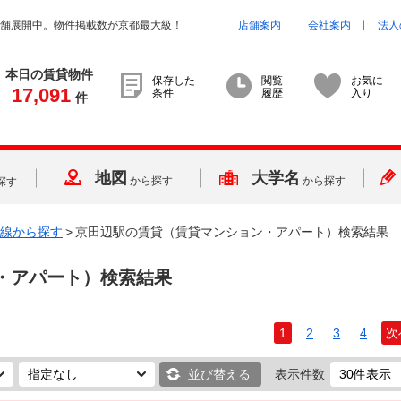
店舗展開中。物件掲載数が京都最大級！
店舗案内
会社案内
法人
本日の賃貸物件
保存した
閲覧
お気に
17,091
条件
履歴
入り
件
地図
大学名
から探す
から探す
探す
線から探す
>
京田辺駅の賃貸（賃貸マンション・アパート）検索結果
・アパート）検索結果
1
2
3
4
次
並び替える
表示件数