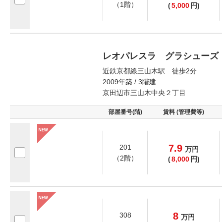
（1階）
(
5,000
円)
レオパレスラ グラシューズ
近鉄京都線三山木駅 徒歩2分
2009年築 / 3階建
京田辺市三山木中央２丁目
部屋番号(階)
賃料 (管理費等)
7.9
201
万
円
（2階）
(
8,000
円)
8
308
万
円