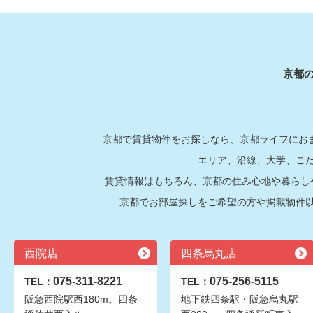
京都
京都で賃貸物件をお探しなら、京都ライフにおま
エリア、沿線、大学、こ
賃貸情報はもちろん、京都の住み心地や暮らし
京都でお部屋探しをご希望の方や掲載物件
西院店
四条烏丸店
075-311-8221
075-256-5115
TEL：
TEL：
阪急西院駅西180m。四条
地下鉄四条駅・阪急烏丸駅