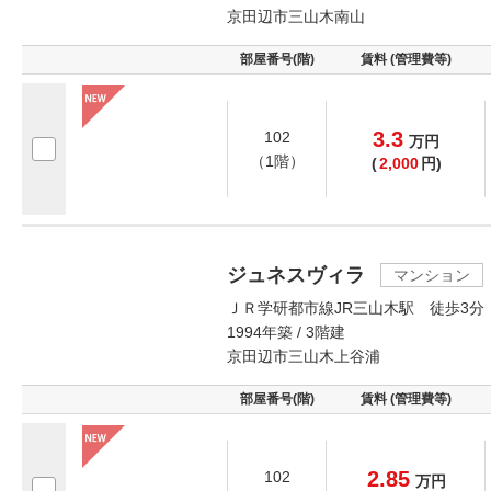
京田辺市三山木南山
部屋番号(階)
賃料 (管理費等)
3.3
102
万
円
（1階）
(
2,000
円)
ジュネスヴィラ
マンション
ＪＲ学研都市線JR三山木駅 徒歩3分
1994年築 / 3階建
京田辺市三山木上谷浦
部屋番号(階)
賃料 (管理費等)
2.85
102
万
円