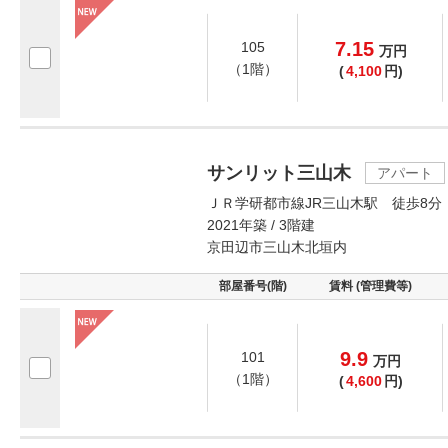
7.15
105
万
円
（1階）
(
4,100
円)
サンリット三山木
アパート
ＪＲ学研都市線JR三山木駅 徒歩8分
2021年築 / 3階建
京田辺市三山木北垣内
部屋番号(階)
賃料 (管理費等)
9.9
101
万
円
（1階）
(
4,600
円)