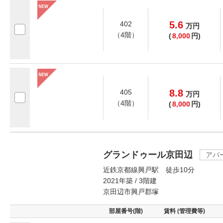
5.6
402
万
円
（4階）
(
8,000
円)
8.8
405
万
円
（4階）
(
8,000
円)
グランドゥール京田辺
アパ
近鉄京都線興戸駅 徒歩10分
2021年築 / 3階建
京田辺市興戸郡塚
部屋番号(階)
賃料 (管理費等)