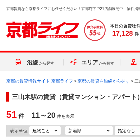
京都賃貸なら京都ライフにお任せください！京都府下で21店舗展開中。物件掲
本日の賃貸物
17,128
件
沿線
エリア
から探す
から探す
京都の賃貸情報サイト 京都ライフ
>
京都の賃貸を沿線から探す
>
三
三山木駅
の賃貸（賃貸マンション・アパート
51
11～20
件
件を表示
表示単位