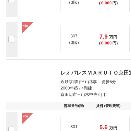
（3階）
(
8,000
円)
7.9
307
万
円
（3階）
(
8,000
円)
レオパレスＭＡＲＵＴＯ京田
近鉄京都線三山木駅 徒歩5分
2009年築 / 4階建
京田辺市三山木中央3丁目
部屋番号(階)
賃料 (管理費等)
5.6
301
万
円