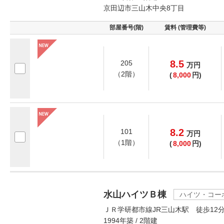
京田辺市三山木中央8丁目
部屋番号(階)
賃料 (管理費等)
8.5
205
万
円
（2階）
(
8,000
円)
8.2
101
万
円
（1階）
(
8,000
円)
水山ハイツＢ棟
ハイツ・コー
ＪＲ学研都市線JR三山木駅 徒歩12
1994年築 / 2階建