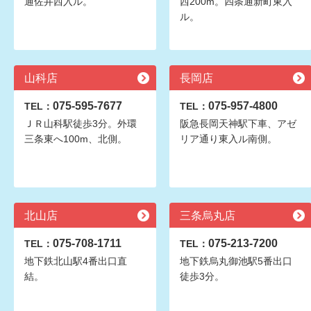
通佐井西入ル。
西200m。四条通新町東入
ル。
山科店
長岡店
075-595-7677
075-957-4800
TEL：
TEL：
ＪＲ山科駅徒歩3分。外環
阪急長岡天神駅下車、アゼ
三条東へ100m、北側。
リア通り東入ル南側。
北山店
三条烏丸店
075-708-1711
075-213-7200
TEL：
TEL：
地下鉄北山駅4番出口直
地下鉄烏丸御池駅5番出口
結。
徒歩3分。