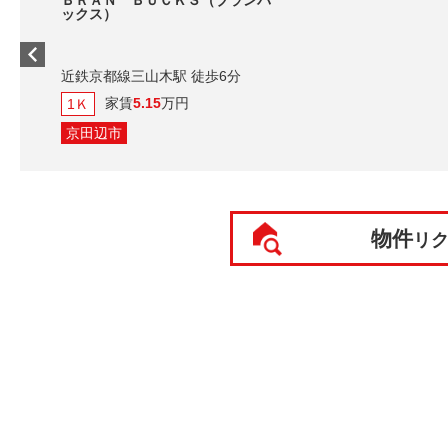
ＢＲＡＮ ＢＵＣＫＳ（ブランバ
ックス）
近鉄京都線三山木駅 徒歩6分
家賃
5.15
万円
1Ｋ
京田辺市
物件
リ