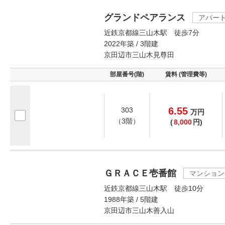
グランドペアランス
アパー
近鉄京都線三山木駅 徒歩7分
2022年築 / 3階建
京田辺市三山木見尊田
部屋番号(階)
賃料 (管理費等)
6.55
303
万
円
（3階）
(
8,000
円)
ＧＲＡＣＥ壱番館
マンション
近鉄京都線三山木駅 徒歩10分
1988年築 / 5階建
京田辺市三山木善入山