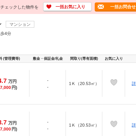
一括お気に入り
一括お問合せ
チェックした物件を
ン
マンション
歩4分
料 (管理費等)
敷金・保証金/礼金
間取り(専有面積)
お気に入り
4.7
-
万
円
1Ｋ（20.53㎡）
詳
-
7,000
円)
3.7
-
万
円
1Ｋ（20.53㎡）
詳
-
7,000
円)