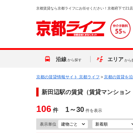
京都賃貸なら京都ライフにお任せください！京都府下で21
沿線
エリア
から探す
から
京都の賃貸情報サイト 京都ライフ
>
京都の賃貸を沿
新田辺駅
の賃貸（賃貸マンション
106
1～30
件
件を表示
表示単位