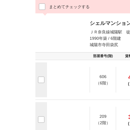
まとめてチェックする
シェルマンショ
ＪＲ奈良線城陽駅 徒
1990年築 / 6階建
城陽市寺田袋尻
部屋番号(階)
賃
606
（6階）
(
209
（2階）
(