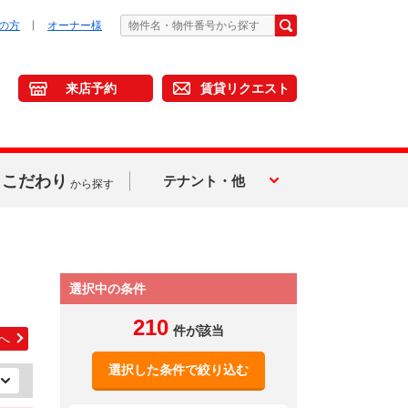
の方
オーナー様
来店予約
賃貸リクエスト
こだわり
テナント・他
から探す
選択中の条件
210
件が該当
へ
選択した条件で絞り込む