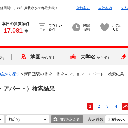
店舗展開中。物件掲載数が京都最大級！
店舗案内
会社案内
法人
本日の賃貸物件
保存した
閲覧
お気に
17,081
条件
履歴
入り
件
地図
大学名
から探す
から探す
探す
線から探す
>
新田辺駅の賃貸（賃貸マンション・アパート）検索結果
・アパート）検索結果
1
2
3
4
次
並び替える
表示件数