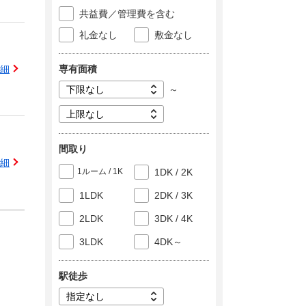
共益費／管理費を含む
礼金なし
敷金なし
専有面積
細
～
間取り
細
1ルーム / 1K
1DK / 2K
1LDK
2DK / 3K
2LDK
3DK / 4K
3LDK
4DK～
駅徒歩