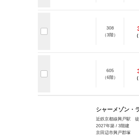
308
（3階）
(
605
（6階）
(
シャーメゾン・
近鉄京都線興戸駅 徒
2027年築 / 3階建
京田辺市興戸郡塚