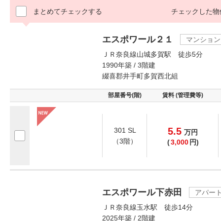
まとめてチェックする
チェックした物
エスポワール２１
マンション
ＪＲ奈良線山城多賀駅 徒歩5分
1990年築 / 3階建
綴喜郡井手町多賀西北組
部屋番号(階)
賃料 (管理費等)
5.5
301 SL
万
円
（3階）
(
3,000
円)
エスポワール下赤田
アパー
ＪＲ奈良線玉水駅 徒歩14分
2025年築 / 2階建