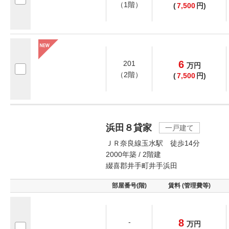
（1階）
(
7,500
円)
6
201
万
円
（2階）
(
7,500
円)
浜田８貸家
一戸建て
ＪＲ奈良線玉水駅 徒歩14分
2000年築 / 2階建
綴喜郡井手町井手浜田
部屋番号(階)
賃料 (管理費等)
8
-
万
円