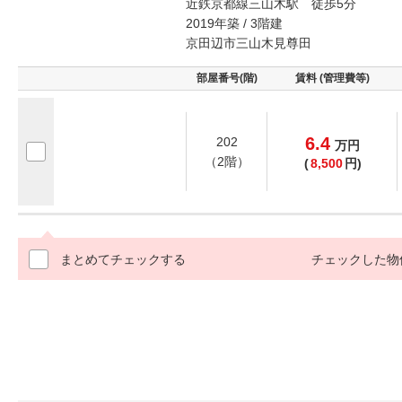
近鉄京都線三山木駅 徒歩5分
2019年築 / 3階建
京田辺市三山木見尊田
部屋番号(階)
賃料 (管理費等)
6.4
202
万
円
（2階）
(
8,500
円)
まとめてチェックする
チェックした物