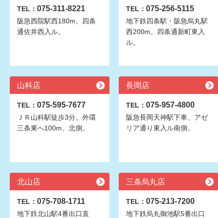
075-311-8221
075-256-5115
TEL：
TEL：
阪急西院駅西180m。四条
地下鉄四条駅・阪急烏丸駅
通佐井西入ル。
西200m。四条通新町東入
ル。
山科店
長岡店
075-595-7677
075-957-4800
TEL：
TEL：
ＪＲ山科駅徒歩3分。外環
阪急長岡天神駅下車、アゼ
三条東へ100m、北側。
リア通り東入ル南側。
北山店
三条烏丸店
075-708-1711
075-213-7200
TEL：
TEL：
地下鉄北山駅4番出口直
地下鉄烏丸御池駅5番出口