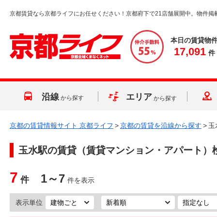
京都賃貸なら京都ライフにお任せください！京都府下で21店舗展開中。物件掲
本日の賃貸物
17,091
件
沿線
エリア
から探す
から探す
京都の賃貸情報サイト 京都ライフ
>
京都の賃貸を沿線から探す
>
玉
玉水駅
の賃貸（賃貸マンション・アパート）
7
1～7
件
件を表示
表示単位