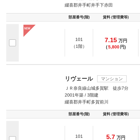
綴喜郡井手町井手下赤田
部屋番号(階)
賃料 (管理費等)
7.15
101
万
円
（1階）
(
5,800
円)
リヴェール
マンション
ＪＲ奈良線山城多賀駅 徒歩7分
2001年築 / 3階建
綴喜郡井手町多賀前川
部屋番号(階)
賃料 (管理費等)
5.7
101
万
円