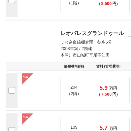
（1階）
(
8,500
円)
レオパレスグランドゥール
ＪＲ奈良線棚倉駅 徒歩5分
2008年築 / 2階建
木津川市山城町平尾不知田
部屋番号(階)
賃料 (管理費等)
5.9
204
万
円
（2階）
(
7,500
円)
5.7
109
万
円