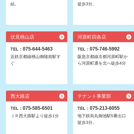
結。
徒歩3分。
伏見桃山店
河原町四条店
075-644-5463
075-746-5992
TEL：
TEL：
近鉄京都線桃山御陵前駅す
阪急京都線京都河原町駅か
ぐ
ら河原町通を北へ徒歩4分
西大路店
テナント事業部
075-585-6501
075-213-6055
TEL：
TEL：
ＪＲ西大路駅より徒歩1分
地下鉄烏丸御池駅5番出口
徒歩3分。