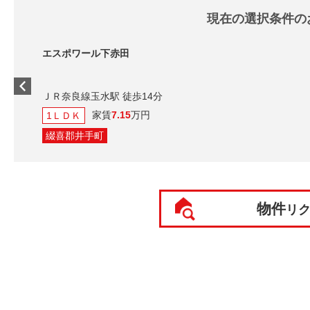
現在の選択条件の
エスポワール下赤田
ＪＲ奈良線玉水駅 徒歩14分
家賃
7.15
万円
1ＬＤＫ
綴喜郡井手町
物件
リ