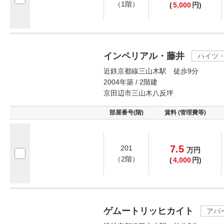
（1階）
(
5,000
円)
インペリアル・藤井
ハイツ
近鉄京都線三山木駅 徒歩9分
2004年築 / 2階建
京田辺市三山木八反坪
部屋番号(階)
賃料 (管理費等)
7.5
201
万
円
（2階）
(
4,000
円)
ゲムートリッヒカイト
アパ