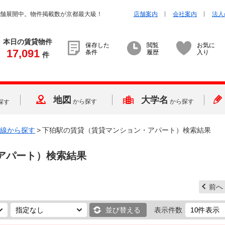
店舗展開中。物件掲載数が京都最大級！
店舗案内
会社案内
法人
本日の賃貸物件
保存した
閲覧
お気に
17,091
条件
履歴
入り
件
地図
大学名
から探す
から探す
探す
線から探す
>
下狛駅の賃貸（賃貸マンション・アパート）検索結果
アパート）検索結果
前へ
並び替える
表示件数