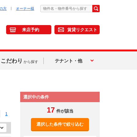
の方
オーナー様
来店予約
賃貸リクエスト
こだわり
テナント・他
から探す
選択中の条件
17
件が該当
1
選択した条件で絞り込む