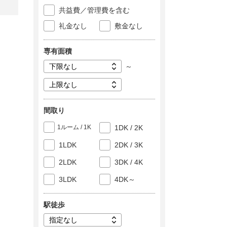
共益費／管理費を含む
礼金なし
敷金なし
専有面積
～
間取り
1ルーム / 1K
1DK / 2K
1LDK
2DK / 3K
2LDK
3DK / 4K
3LDK
4DK～
駅徒歩