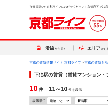
京都賃貸なら京都ライフにお任せください！京都府下で21
沿線
エリア
から探す
から
京都の賃貸情報サイト 京都ライフ
>
京都の賃貸を沿
下狛駅
の賃貸（賃貸マンション・
10
11～10
件
件を表示
表示単位