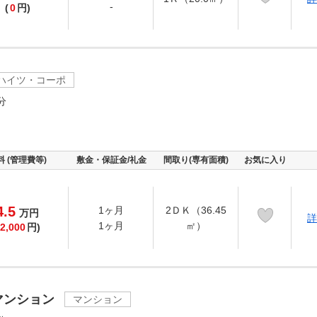
-
(
0
円)
ハイツ・コーポ
分
料 (管理費等)
敷金・保証金/礼金
間取り(専有面積)
お気に入り
4.5
1ヶ月
2ＤＫ（36.45
万
円
詳
1ヶ月
㎡）
2,000
円)
マンション
マンション