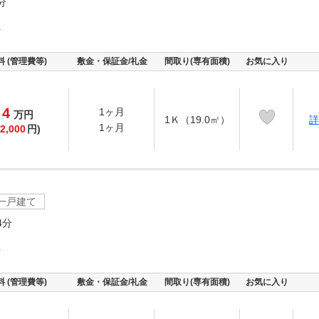
分
町
料 (管理費等)
敷金・保証金/礼金
間取り(専有面積)
お気に入り
4
1ヶ月
万
円
1Ｋ（19.0㎡）
詳
1ヶ月
2,000
円)
一戸建て
4分
町
料 (管理費等)
敷金・保証金/礼金
間取り(専有面積)
お気に入り