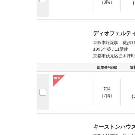
（3階）
(
ディオフェルテ
京阪本線淀駅 徒歩1
1995年築 / 11階建
京都市伏見区淀木津
部屋番号(階)
賃
704
（7階）
(
キーストンハウ