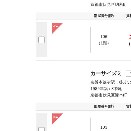
京都市伏見区納所町
部屋番号(階)
賃
106
（1階）
(
カーサイズミ
京阪本線淀駅 徒歩3
1989年築 / 3階建
京都市伏見区淀本町
部屋番号(階)
賃
103