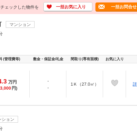
一括お気に入り
一括お問合せ
チェックした物件を
町
マンション
分
料 (管理費等)
敷金・保証金/礼金
間取り(専有面積)
お気に入り
4.3
-
万
円
1Ｋ（27.0㎡）
詳
-
3,000
円)
ンション
分