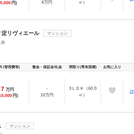
6万円
㎡）
5,000
円)
ィ淀リヴィエール
マンション
1分
町
料 (管理費等)
敷金・保証金/礼金
間取り(専有面積)
お気に入り
7
-
3ＬＤＫ（60.0
万
円
詳
10万円
㎡）
10,000
円)
ス
マンション