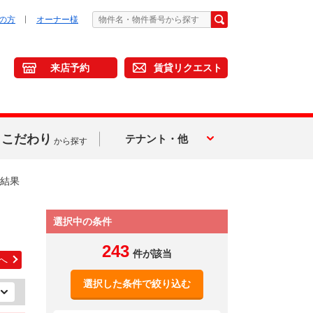
の方
オーナー様
来店予約
賃貸リクエスト
こだわり
テナント・他
から探す
結果
選択中の条件
243
件が該当
へ
選択した条件で絞り込む