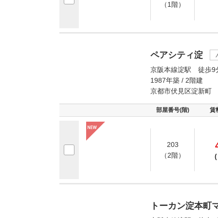
（1階）
ペアシティ淀
京阪本線淀駅 徒歩9
1987年築 / 2階建
京都市伏見区淀新町
部屋番号(階)
賃
203
（2階）
(
トーカン淀本町