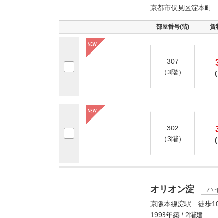
京都市伏見区淀本町
部屋番号(階)
賃
307
（3階）
(
302
（3階）
(
オリオン淀
ハ
京阪本線淀駅 徒歩1
1993年築 / 2階建