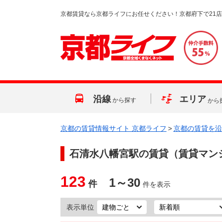
京都賃貸なら京都ライフにお任せください！京都府下で21
沿線
エリア
から探す
から
京都の賃貸情報サイト 京都ライフ
>
京都の賃貸を沿
石清水八幡宮駅
の賃貸（賃貸マン
123
1～30
件
件を表示
表示単位