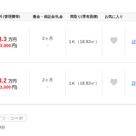
料 (管理費等)
敷金・保証金/礼金
間取り(専有面積)
お気に入り
3.3
2ヶ月
万
円
1Ｋ（18.83㎡）
詳
-
3,000
円)
3.2
2ヶ月
万
円
1Ｋ（18.83㎡）
詳
-
3,000
円)
イツ・コーポ
0分