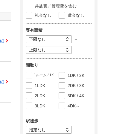
共益費／管理費を含む
礼金なし
敷金なし
専有面積
～
細
間取り
1ルーム / 1K
1DK / 2K
細
1LDK
2DK / 3K
2LDK
3DK / 4K
3LDK
4DK～
駅徒歩