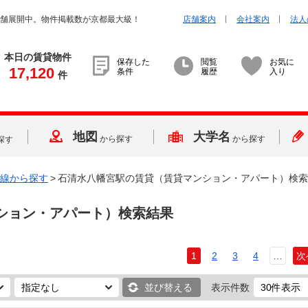
店舗展開中。物件掲載数が京都最大級！
店舗案内
会社案内
法人
本日の賃貸物件
保存した
閲覧
お気に
17,120
条件
履歴
入り
件
地図
大学名
から探す
から探す
探す
線から探す
>
石清水八幡宮駅の賃貸（賃貸マンション・アパート）検索
ション・アパート）検索結果
1
2
3
4
…
次
並び替える
表示件数