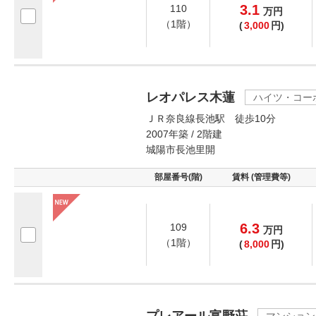
3.1
110
万
円
（1階）
(
3,000
円)
レオパレス木蓮
ハイツ・コー
ＪＲ奈良線長池駅 徒歩10分
2007年築 / 2階建
城陽市長池里開
部屋番号(階)
賃料 (管理費等)
6.3
109
万
円
（1階）
(
8,000
円)