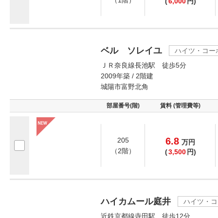
（1階）
(
6,000
円)
ベル ソレイユ
ハイツ・コー
ＪＲ奈良線長池駅 徒歩5分
2009年築 / 2階建
城陽市富野北角
部屋番号(階)
賃料 (管理費等)
6.8
205
万
円
（2階）
(
3,500
円)
ハイカムール庭井
ハイツ・コ
近鉄京都線寺田駅 徒歩12分