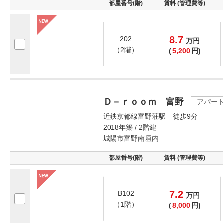
部屋番号(階)
賃料 (管理費等)
8.7
202
万
円
（2階）
(
5,200
円)
Ｄ－ｒｏｏｍ 富野
アパー
近鉄京都線富野荘駅 徒歩9分
2018年築 / 2階建
城陽市富野南垣内
部屋番号(階)
賃料 (管理費等)
7.2
B102
万
円
（1階）
(
8,000
円)