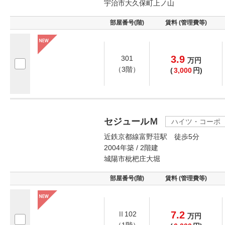
宇治市大久保町上ノ山
部屋番号(階)
賃料 (管理費等)
3.9
301
万
円
（3階）
(
3,000
円)
セジュールＭ
ハイツ・コーポ
近鉄京都線富野荘駅 徒歩5分
2004年築 / 2階建
城陽市枇杷庄大堀
部屋番号(階)
賃料 (管理費等)
7.2
Ⅱ102
万
円