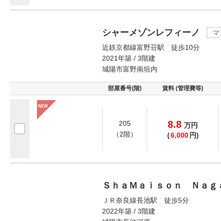
シャーメゾンレフィーノ
マ
近鉄京都線富野荘駅 徒歩10分
2021年築 / 3階建
城陽市富野南垣内
部屋番号(階)
賃料 (管理費等)
8.8
205
万
円
（2階）
(
6,000
円)
ＳｈａＭａｉｓｏｎ Ｎａｇ
ＪＲ奈良線長池駅 徒歩5分
2022年築 / 3階建