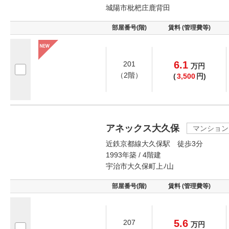
城陽市枇杷庄鹿背田
部屋番号(階)
賃料 (管理費等)
6.1
201
万
円
（2階）
(
3,500
円)
アネックス大久保
マンション
近鉄京都線大久保駅 徒歩3分
1993年築 / 4階建
宇治市大久保町上ﾉ山
部屋番号(階)
賃料 (管理費等)
5.6
207
万
円