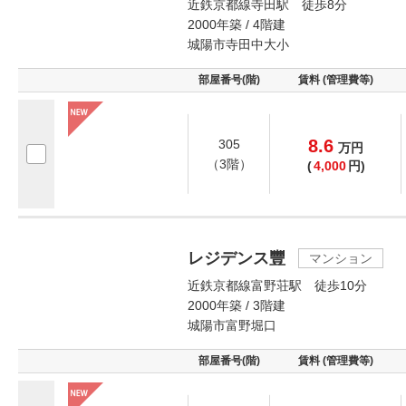
近鉄京都線寺田駅 徒歩8分
2000年築 / 4階建
城陽市寺田中大小
部屋番号(階)
賃料 (管理費等)
8.6
305
万
円
（3階）
(
4,000
円)
レジデンス豐
マンション
近鉄京都線富野荘駅 徒歩10分
2000年築 / 3階建
城陽市富野堀口
部屋番号(階)
賃料 (管理費等)