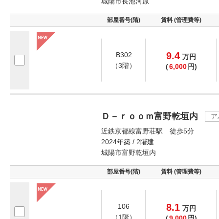
城陽市長池河原
部屋番号(階)
賃料 (管理費等)
9.4
B302
万
円
（3階）
(
6,000
円)
Ｄ－ｒｏｏｍ富野乾垣内
ア
近鉄京都線富野荘駅 徒歩5分
2024年築 / 2階建
城陽市富野乾垣内
部屋番号(階)
賃料 (管理費等)
8.1
106
万
円
（1階）
(
9,000
円)