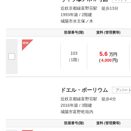
近鉄京都線富野荘駅 徒歩13分
1993年築 / 2階建
城陽市水主塚ノ木
部屋番号(階)
賃料 (管理費等)
5.6
103
万
円
（1階）
(
4,000
円)
ドエル・ボーリウム
アパー
近鉄京都線富野荘駅 徒歩4分
2016年築 / 3階建
城陽市富野乾垣内
部屋番号(階)
賃料 (管理費等)