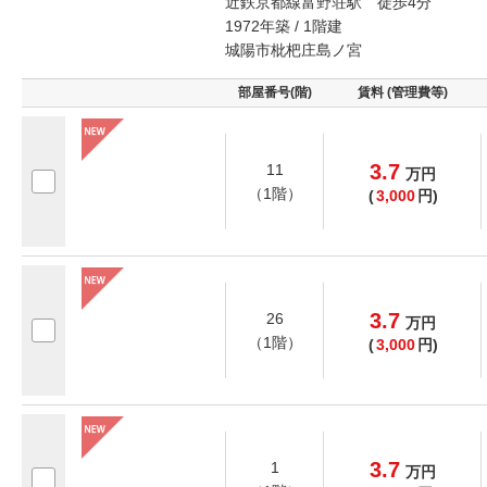
近鉄京都線富野荘駅 徒歩4分
1972年築 / 1階建
城陽市枇杷庄島ノ宮
部屋番号(階)
賃料 (管理費等)
3.7
11
万
円
（1階）
(
3,000
円)
3.7
26
万
円
（1階）
(
3,000
円)
3.7
1
万
円