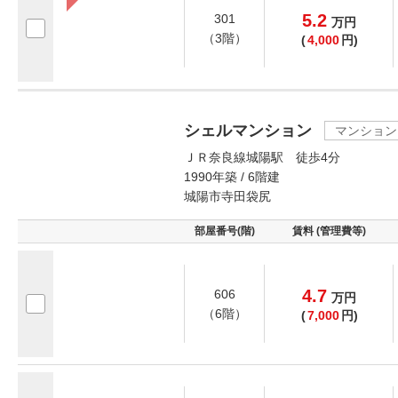
5.2
301
万
円
（3階）
(
4,000
円)
シェルマンション
マンション
ＪＲ奈良線城陽駅 徒歩4分
1990年築 / 6階建
城陽市寺田袋尻
部屋番号(階)
賃料 (管理費等)
4.7
606
万
円
（6階）
(
7,000
円)