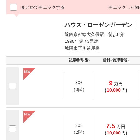
まとめてチェックする
チェックした物
ハウス・ローゼンガーデン
近鉄京都線大久保駅 徒歩8分
1995年築 / 3階建
城陽市平川茶屋裏
部屋番号(階)
賃料 (管理費等)
9
306
万
円
（3階）
(
10,000
円)
7.5
208
万
円
（2階）
(
10,000
円)