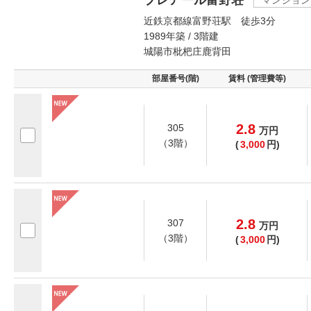
プレアール富野荘
マンション
近鉄京都線富野荘駅 徒歩3分
1989年築 / 3階建
城陽市枇杷庄鹿背田
部屋番号(階)
賃料 (管理費等)
2.8
305
万
円
（3階）
(
3,000
円)
2.8
307
万
円
（3階）
(
3,000
円)