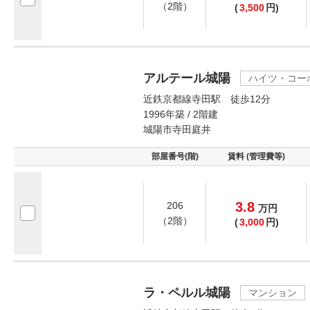
（2階）
(
3,500
円)
アルテール城陽
ハイツ・コー
近鉄京都線寺田駅 徒歩12分
1996年築 / 2階建
城陽市寺田庭井
部屋番号(階)
賃料 (管理費等)
3.8
206
万
円
（2階）
(
3,000
円)
ラ・ペルル城陽
マンション