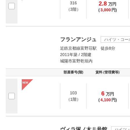
2.8
316
万
円
（3階）
(
3,000
円)
フランアンジュ
ハイツ・コー
近鉄京都線富野荘駅 徒歩8分
2011年築 / 2階建
城陽市富野乾垣内
部屋番号(階)
賃料 (管理費等)
6
103
万
円
（1階）
(
4,100
円)
ヴィラ塚ノ木Ⅱ号館
ハイツ