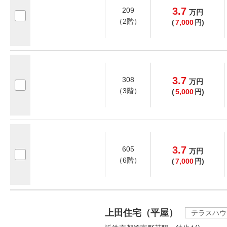
3.7
209
万
円
（2階）
(
7,000
円)
3.7
308
万
円
（3階）
(
5,000
円)
3.7
605
万
円
（6階）
(
7,000
円)
上田住宅（平屋）
テラスハウ