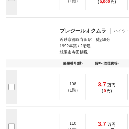
（1階）
(
5,000
円)
プレジールオクムラ
ハイツ
近鉄京都線寺田駅 徒歩8分
1992年築 / 2階建
城陽市寺田樋尻
部屋番号(階)
賃料 (管理費等)
3.7
108
万
円
（1階）
(
0
円)
3.7
110
万
円