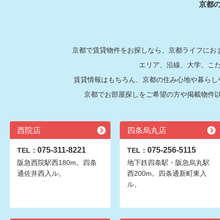
京都
京都で賃貸物件をお探しなら、京都ライフにおま
エリア、沿線、大学、こ
賃貸情報はもちろん、京都の住み心地や暮らし
京都でお部屋探しをご希望の方や掲載物件
西院店
四条烏丸店
075-311-8221
075-256-5115
TEL：
TEL：
阪急西院駅西180m。四条
地下鉄四条駅・阪急烏丸駅
通佐井西入ル。
西200m。四条通新町東入
ル。