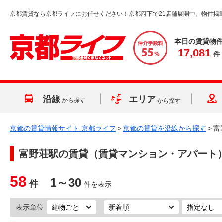
京都賃貸なら京都ライフにお任せください！京都府下で21店舗展開中。物件掲
本日の賃貸物
17,081
件
沿線
エリア
から探す
から探す
京都の賃貸情報サイト 京都ライフ
>
京都の賃貸を沿線から探す
>
富
富野荘駅
の賃貸（賃貸マンション・アパート
58
1～30
件
件を表示
表示単位