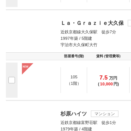
Ｌａ・Ｇｒａｚｉｅ大久保
近鉄京都線大久保駅 徒歩7分
1997年築 / 5階建
宇治市大久保町大竹
部屋番号(階)
賃料 (管理費等)
7.5
105
万
円
（1階）
(
10,000
円)
杉原ハイツ
マンション
近鉄京都線富野荘駅 徒歩1分
1979年築 / 4階建