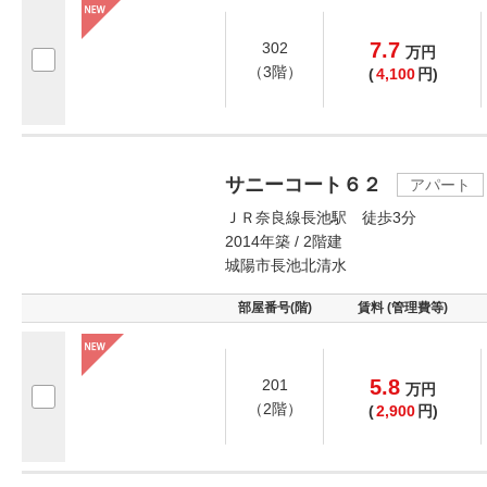
7.7
302
万
円
（3階）
(
4,100
円)
サニーコート６２
アパート
ＪＲ奈良線長池駅 徒歩3分
2014年築 / 2階建
城陽市長池北清水
部屋番号(階)
賃料 (管理費等)
5.8
201
万
円
（2階）
(
2,900
円)