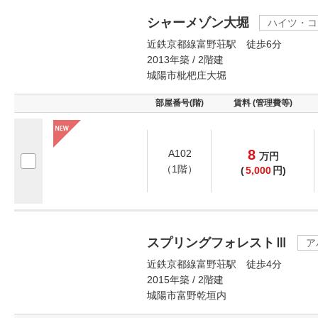
シャーメゾン大堀
ハイツ・コ
近鉄京都線富野荘駅 徒歩6分
2013年築 / 2階建
城陽市枇杷庄大堀
部屋番号(階)
賃料 (管理費等)
8
A102
万
円
（1階）
(
5,000
円)
スプリングフォレストⅢ
ア
近鉄京都線富野荘駅 徒歩4分
2015年築 / 2階建
城陽市富野乾垣内