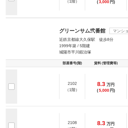
（1階）
(
3,000
円)
グリーンサム弐番館
マンシ
近鉄京都線大久保駅 徒歩8分
1999年築 / 5階建
城陽市平川鍜治塚
部屋番号(階)
賃料 (管理費等)
8.3
2102
万
円
（1階）
(
5,000
円)
8.3
2108
万
円