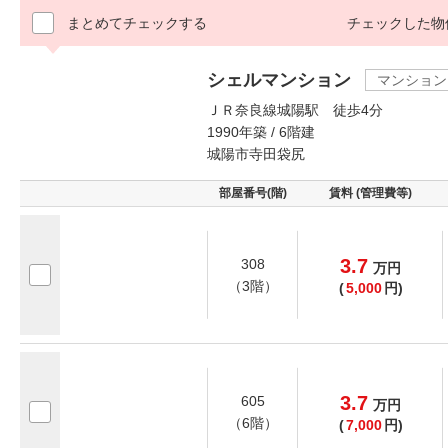
まとめてチェックする
チェックした物
シェルマンション
マンション
ＪＲ奈良線城陽駅 徒歩4分
1990年築 / 6階建
城陽市寺田袋尻
部屋番号(階)
賃料 (管理費等)
3.7
308
万
円
（3階）
(
5,000
円)
3.7
605
万
円
（6階）
(
7,000
円)