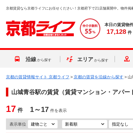
京都賃貸なら京都ライフにお任せください！京都府下で21店舗展開中。物件掲
本日の賃貸物
17,128
件
沿線
エリア
から探す
から探す
京都の賃貸情報サイト 京都ライフ
>
京都の賃貸を沿線から探す
>
山
山城青谷駅
の賃貸（賃貸マンション・アパー
17
1～17
件
件を表示
表示単位