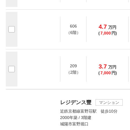
4.7
606
万
円
（6階）
(
7,000
円)
3.7
209
万
円
（2階）
(
7,000
円)
レジデンス豐
マンション
近鉄京都線富野荘駅 徒歩10分
2000年築 / 3階建
城陽市富野堀口