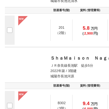
城陽市長池北清水
部屋番号(階)
賃料 (管理費等)
5.8
201
万
円
（2階）
(
2,900
円)
ＳｈａＭａｉｓｏｎ Ｎａｇ
ＪＲ奈良線長池駅 徒歩5分
2022年築 / 3階建
城陽市長池河原
部屋番号(階)
賃料 (管理費等)
9.4
B302
万
円
（3階）
(
6,000
円)