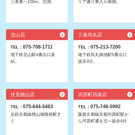
三条東へ100m、北側。
リア通り東入ル南側。
北山店
三条烏丸店
075-708-1711
075-213-7200
TEL：
TEL：
地下鉄北山駅4番出口直
地下鉄烏丸御池駅5番出口
結。
徒歩3分。
伏見桃山店
河原町四条店
075-644-5463
075-746-5992
TEL：
TEL：
近鉄京都線桃山御陵前駅す
阪急京都線京都河原町駅か
ぐ
ら河原町通を北へ徒歩4分