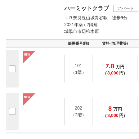
ハーミットクラブ
アパート
ＪＲ奈良線山城青谷駅 徒歩9分
2021年築 / 2階建
城陽市市辺柿木原
部屋番号(階)
賃料 (管理費等)
7.8
101
万
円
（1階）
(
8,000
円)
8
202
万
円
（2階）
(
8,000
円)