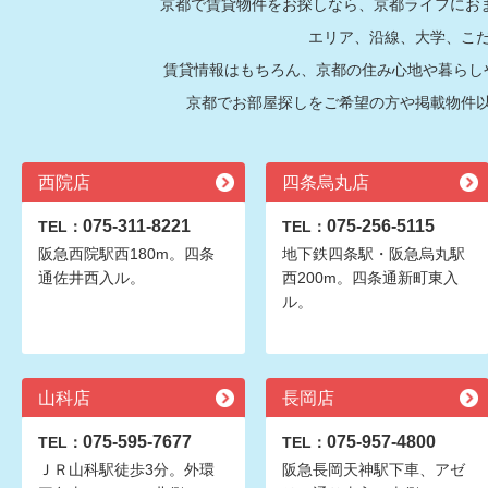
京都で賃貸物件をお探しなら、京都ライフにおま
エリア、沿線、大学、こ
賃貸情報はもちろん、京都の住み心地や暮らし
京都でお部屋探しをご希望の方や掲載物件
西院店
四条烏丸店
075-311-8221
075-256-5115
TEL：
TEL：
阪急西院駅西180m。四条
地下鉄四条駅・阪急烏丸駅
通佐井西入ル。
西200m。四条通新町東入
ル。
山科店
長岡店
075-595-7677
075-957-4800
TEL：
TEL：
ＪＲ山科駅徒歩3分。外環
阪急長岡天神駅下車、アゼ