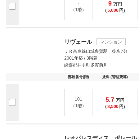
9
-
万
円
（1階）
(
5,000
円)
リヴェール
マンション
ＪＲ奈良線山城多賀駅 徒歩7分
2001年築 / 3階建
綴喜郡井手町多賀前川
部屋番号(階)
賃料 (管理費等)
5.7
101
万
円
（1階）
(
8,500
円)
レオパレスディス ポレール