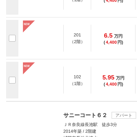
(
4,400
円)
6.5
201
万
円
（2階）
(
4,400
円)
5.95
102
万
円
（1階）
(
4,400
円)
サニーコート６２
アパート
ＪＲ奈良線長池駅 徒歩3分
2014年築 / 2階建