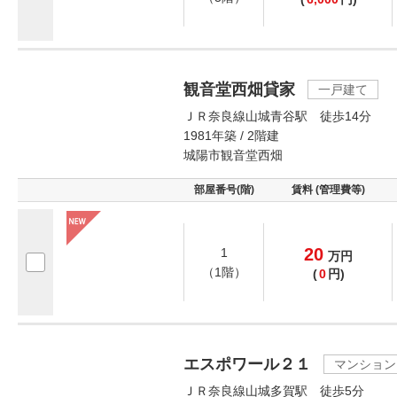
観音堂西畑貸家
一戸建て
ＪＲ奈良線山城青谷駅 徒歩14分
1981年築 / 2階建
城陽市観音堂西畑
部屋番号(階)
賃料 (管理費等)
20
1
万
円
（1階）
(
0
円)
エスポワール２１
マンション
ＪＲ奈良線山城多賀駅 徒歩5分