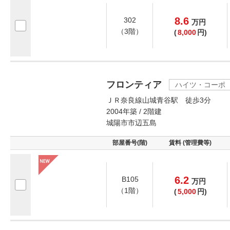
8.6
302
万
円
（3階）
(
8,000
円)
フロンティア
ハイツ・コーポ
ＪＲ奈良線山城青谷駅 徒歩3分
2004年築 / 2階建
城陽市市辺五島
部屋番号(階)
賃料 (管理費等)
6.2
B105
万
円
（1階）
(
5,000
円)