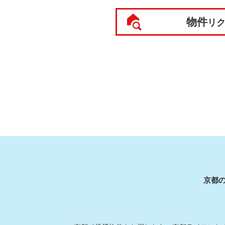
物件
リ
京都