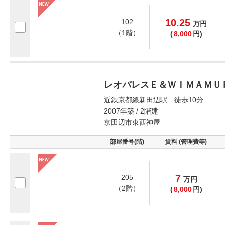
10.25
102
万
円
（1階）
(
8,000
円)
レオパレスＥ＆ＷＩＭＡＭＵ
近鉄京都線新田辺駅 徒歩10分
2007年築 / 2階建
京田辺市東西神屋
部屋番号(階)
賃料 (管理費等)
7
205
万
円
（2階）
(
8,000
円)