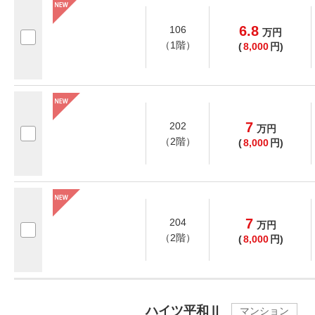
6.8
106
万
円
（1階）
(
8,000
円)
7
202
万
円
（2階）
(
8,000
円)
7
204
万
円
（2階）
(
8,000
円)
ハイツ平和Ⅱ
マンション