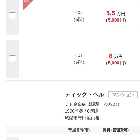
5.5
605
万
円
（5階）
(
5,000
円)
6
601
万
円
（5階）
(
5,000
円)
ディック・ベル
マンション
ＪＲ奈良線城陽駅 徒歩3分
1996年築 / 6階建
城陽市寺田垣内後
部屋番号(階)
賃料 (管理費等)