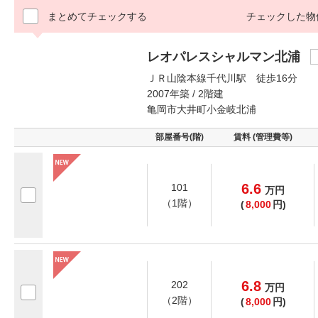
まとめてチェックする
チェックした物
レオパレスシャルマン北浦
ＪＲ山陰本線千代川駅 徒歩16分
2007年築 / 2階建
亀岡市大井町小金岐北浦
部屋番号(階)
賃料 (管理費等)
6.6
101
万
円
（1階）
(
8,000
円)
6.8
202
万
円
（2階）
(
8,000
円)