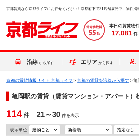
京都賃貸なら京都ライフにお任せください！京都府下で21店舗展開中。物件掲
本日の賃貸物
17,081
件
沿線
エリア
から探す
から探す
京都の賃貸情報サイト 京都ライフ
>
京都の賃貸を沿線から探す
>
亀
亀岡駅
の賃貸（賃貸マンション・アパート）
114
21～30
件
件を表示
表示単位