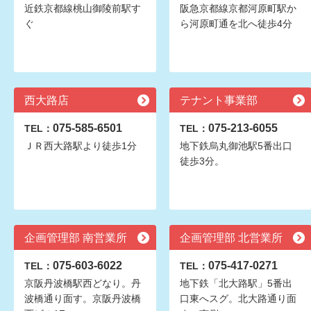
近鉄京都線桃山御陵前駅す
阪急京都線京都河原町駅か
ぐ
ら河原町通を北へ徒歩4分
西大路店
テナント事業部
075-585-6501
075-213-6055
TEL：
TEL：
ＪＲ西大路駅より徒歩1分
地下鉄烏丸御池駅5番出口
徒歩3分。
企画管理部 南営業所
企画管理部 北営業所
075-603-6022
075-417-0271
TEL：
TEL：
京阪丹波橋駅西どなり。丹
地下鉄「北大路駅」5番出
波橋通り面す。京阪丹波橋
口東へスグ。北大路通り面