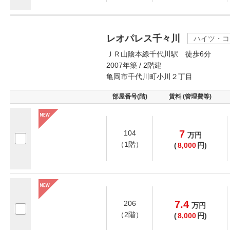
レオパレス千々川
ハイツ・コ
ＪＲ山陰本線千代川駅 徒歩6分
2007年築 / 2階建
亀岡市千代川町小川２丁目
部屋番号(階)
賃料 (管理費等)
7
104
万
円
（1階）
(
8,000
円)
7.4
206
万
円
（2階）
(
8,000
円)