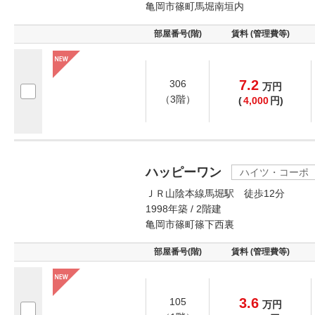
亀岡市篠町馬堀南垣内
部屋番号(階)
賃料 (管理費等)
7.2
306
万
円
（3階）
(
4,000
円)
ハッピーワン
ハイツ・コーポ
ＪＲ山陰本線馬堀駅 徒歩12分
1998年築 / 2階建
亀岡市篠町篠下西裏
部屋番号(階)
賃料 (管理費等)
3.6
105
万
円