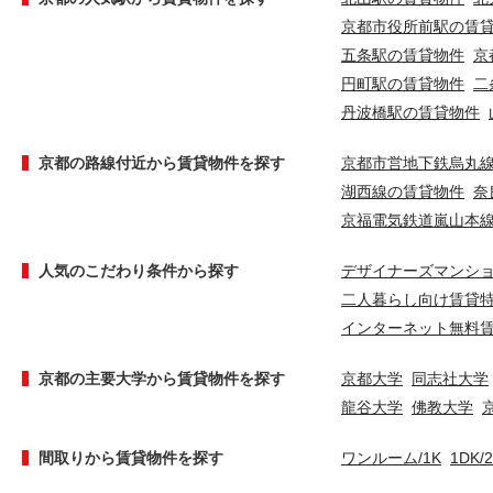
京都市役所前駅の賃
五条駅の賃貸物件
京
円町駅の賃貸物件
二
丹波橋駅の賃貸物件
京都の路線付近から賃貸物件を探す
京都市営地下鉄烏丸
湖西線の賃貸物件
奈
京福電気鉄道嵐山本
人気のこだわり条件から探す
デザイナーズマンシ
二人暮らし向け賃貸
インターネット無料
京都の主要大学から賃貸物件を探す
京都大学
同志社大学
龍谷大学
佛教大学
間取りから賃貸物件を探す
ワンルーム/1K
1DK/