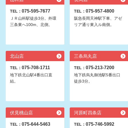
075-595-7677
075-957-4800
TEL：
TEL：
ＪＲ山科駅徒歩3分。外環
阪急長岡天神駅下車、アゼ
三条東へ100m、北側。
リア通り東入ル南側。
北山店
三条烏丸店
075-708-1711
075-213-7200
TEL：
TEL：
地下鉄北山駅4番出口直
地下鉄烏丸御池駅5番出口
結。
徒歩3分。
伏見桃山店
河原町四条店
075-644-5463
075-746-5992
TEL：
TEL：