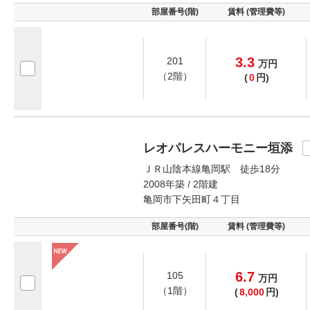
部屋番号(階)
賃料 (管理費等)
3.3
201
万
円
（2階）
(
0
円)
レオパレスハーモニー垣添
ＪＲ山陰本線亀岡駅 徒歩18分
2008年築 / 2階建
亀岡市下矢田町４丁目
部屋番号(階)
賃料 (管理費等)
6.7
105
万
円
（1階）
(
8,000
円)