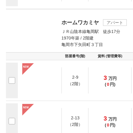
ホームワカミヤ
アパート
ＪＲ山陰本線亀岡駅 徒歩17分
1970年築 / 2階建
亀岡市下矢田町３丁目
部屋番号(階)
賃料 (管理費等)
3
2-9
万
円
（2階）
(
0
円)
3
2-13
万
円
（2階）
(
0
円)