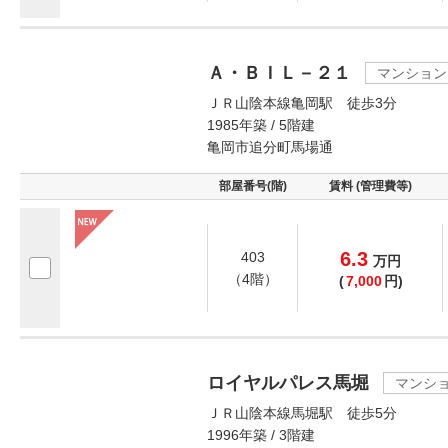
Ａ・ＢＩＬ－２１
マンション
ＪＲ山陰本線亀岡駅 徒歩3分
1985年築 / 5階建
亀岡市追分町馬場通
部屋番号(階)
賃料 (管理費等)
6.3
403
万
円
（4階）
(
7,000
円)
ロイヤルパレス馬堀
マンシ
ＪＲ山陰本線馬堀駅 徒歩5分
1996年築 / 3階建