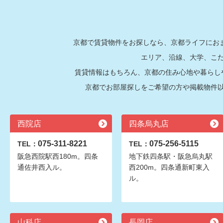
京都で賃貸物件をお探しなら、京都ライフにおま
エリア、沿線、大学、こ
賃貸情報はもちろん、京都の住み心地や暮らし
京都でお部屋探しをご希望の方や掲載物件
西院店
四条烏丸店
075-311-8221
075-256-5115
TEL：
TEL：
阪急西院駅西180m。四条
地下鉄四条駅・阪急烏丸駅
通佐井西入ル。
西200m。四条通新町東入
ル。
山科店
長岡店