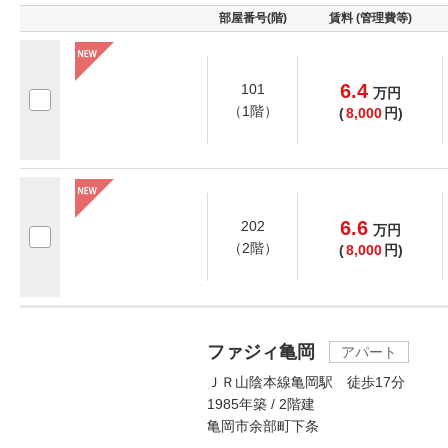
部屋番号(階)
賃料 (管理費等)
6.4
101
万
円
（1階）
(
8,000
円)
6.6
202
万
円
（2階）
(
8,000
円)
ファジィ亀岡
アパート
ＪＲ山陰本線亀岡駅 徒歩17分
1985年築 / 2階建
亀岡市余部町下条