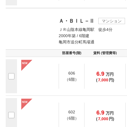
Ａ・ＢＩＬ－Ⅱ
マンション
ＪＲ山陰本線亀岡駅 徒歩4分
2000年築 / 6階建
亀岡市追分町馬場通
部屋番号(階)
賃料 (管理費等)
6.9
606
万
円
（6階）
(
7,000
円)
6.9
602
万
円
（6階）
(
7,000
円)