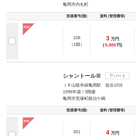
亀岡市内丸町
部屋番号(階)
賃料 (管理費等)
3
108
万
円
（1階）
(
5,000
円)
シャントールⅢ
アパート
ＪＲ山陰本線亀岡駅 徒歩10分
1998年築 / 3階建
亀岡市荒塚町鍛治ケ嶋
部屋番号(階)
賃料 (管理費等)
4
301
万
円