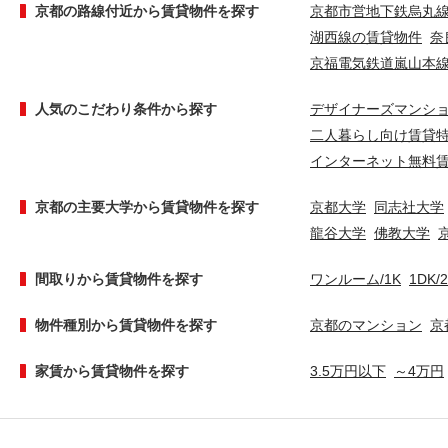
京都の路線付近から賃貸物件を探す
京都市営地下鉄烏丸
湖西線の賃貸物件
奈
京福電気鉄道嵐山本
人気のこだわり条件から探す
デザイナーズマンシ
二人暮らし向け賃貸
インターネット無料
京都の主要大学から賃貸物件を探す
京都大学
同志社大学
龍谷大学
佛教大学
間取りから賃貸物件を探す
ワンルーム/1K
1DK/
物件種別から賃貸物件を探す
京都のマンション
京
家賃から賃貸物件を探す
3.5万円以下
～4万円