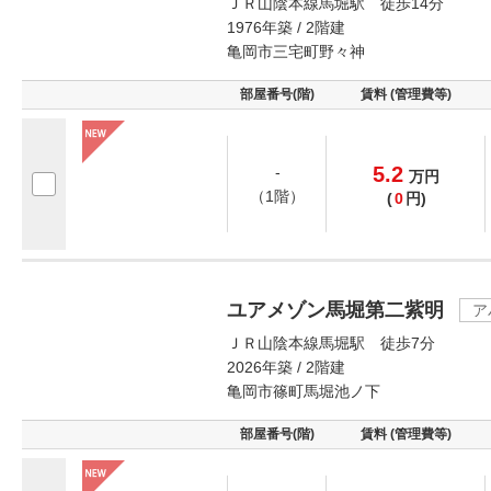
ＪＲ山陰本線馬堀駅 徒歩14分
1976年築 / 2階建
亀岡市三宅町野々神
部屋番号(階)
賃料 (管理費等)
5.2
-
万
円
（1階）
(
0
円)
ユアメゾン馬堀第二紫明
ア
ＪＲ山陰本線馬堀駅 徒歩7分
2026年築 / 2階建
亀岡市篠町馬堀池ノ下
部屋番号(階)
賃料 (管理費等)