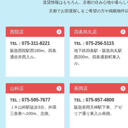
賃貸情報はもちろん、京都の住み心地や暮らし
京都でお部屋探しをご希望の方や掲載物件
西院店
四条烏丸店
075-311-8221
075-256-5115
TEL：
TEL：
阪急西院駅西180m。四条
地下鉄四条駅・阪急烏丸駅
通佐井西入ル。
西200m。四条通新町東入
ル。
山科店
長岡店
075-595-7677
075-957-4800
TEL：
TEL：
ＪＲ山科駅徒歩3分。外環
阪急長岡天神駅下車、アゼ
三条東へ100m、北側。
リア通り東入ル南側。