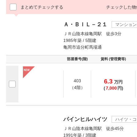
まとめてチェックする
チェックした物
Ａ・ＢＩＬ－２１
マンション
ＪＲ山陰本線亀岡駅 徒歩3分
1985年築 / 5階建
亀岡市追分町馬場通
部屋番号(階)
賃料 (管理費等)
6.3
403
万
円
（4階）
(
7,000
円)
パインヒルハイツ
ハイツ・コ
ＪＲ山陰本線亀岡駅 徒歩45分
1991年築 / 3階建