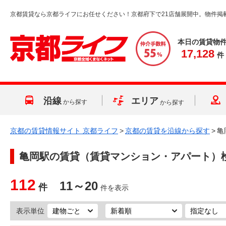
京都賃貸なら京都ライフにお任せください！京都府下で21店舗展開中。物件掲
本日の賃貸物
17,128
件
沿線
エリア
から探す
から探す
京都の賃貸情報サイト 京都ライフ
>
京都の賃貸を沿線から探す
>
亀
亀岡駅
の賃貸（賃貸マンション・アパート）
112
11～20
件
件を表示
表示単位