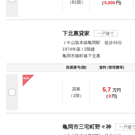
（B1階）
(
5,000
円)
下北裏貸家
一戸建て
ＪＲ山陰本線亀岡駅 徒歩34分
1974年築 / 2階建
亀岡市篠町篠下北裏
部屋番号(階)
賃料 (管理費等)
5.7
貸家
万
円
（1階）
(
0
円)
亀岡市三宅町野々神
一戸建