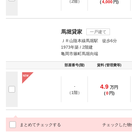
（2階）
(
4,000
円)
馬堀貸家
一戸建て
ＪＲ山陰本線馬堀駅 徒歩6分
1973年築 / 2階建
亀岡市篠町馬堀向端
部屋番号(階)
賃料 (管理費等)
4.9
-
万
円
（1階）
(
0
円)
まとめてチェックする
チェックした物