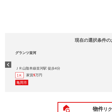
現在の選択条件の
グランツ並河
ＪＲ山陰本線並河駅 徒歩4分
家賃
5
万円
1Ｋ
亀岡市
物件
リ