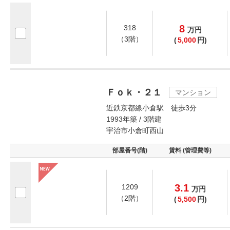
8
318
万
円
（3階）
(
5,000
円)
Ｆｏｋ・２１
マンション
近鉄京都線小倉駅 徒歩3分
1993年築 / 3階建
宇治市小倉町西山
部屋番号(階)
賃料 (管理費等)
3.1
1209
万
円
（2階）
(
5,500
円)