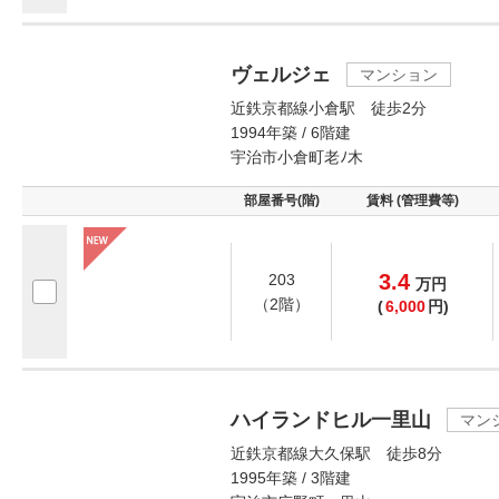
ヴェルジェ
マンション
近鉄京都線小倉駅 徒歩2分
1994年築 / 6階建
宇治市小倉町老ﾉ木
部屋番号(階)
賃料 (管理費等)
3.4
203
万
円
（2階）
(
6,000
円)
ハイランドヒル一里山
マン
近鉄京都線大久保駅 徒歩8分
1995年築 / 3階建