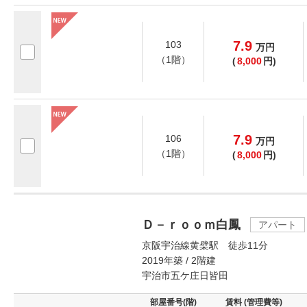
7.9
103
万
円
（1階）
(
8,000
円)
7.9
106
万
円
（1階）
(
8,000
円)
Ｄ－ｒｏｏｍ白鳳
アパート
京阪宇治線黄檗駅 徒歩11分
2019年築 / 2階建
宇治市五ケ庄日皆田
部屋番号(階)
賃料 (管理費等)