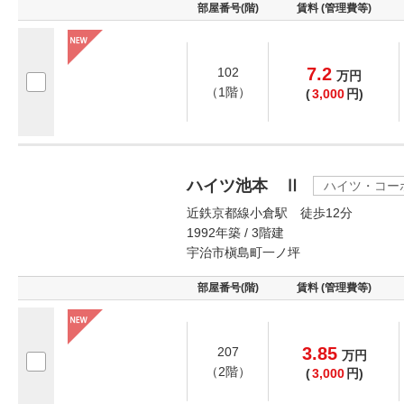
部屋番号(階)
賃料 (管理費等)
7.2
102
万
円
（1階）
(
3,000
円)
ハイツ池本 Ⅱ
ハイツ・コー
近鉄京都線小倉駅 徒歩12分
1992年築 / 3階建
宇治市槇島町一ノ坪
部屋番号(階)
賃料 (管理費等)
3.85
207
万
円
（2階）
(
3,000
円)