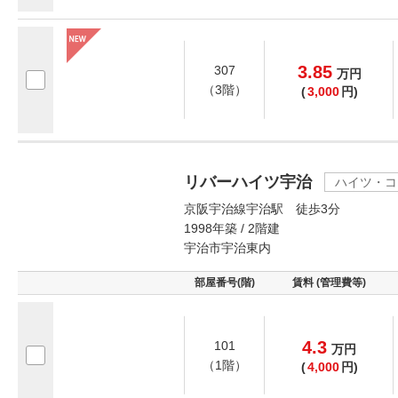
3.85
307
万
円
（3階）
(
3,000
円)
リバーハイツ宇治
ハイツ・コ
京阪宇治線宇治駅 徒歩3分
1998年築 / 2階建
宇治市宇治東内
部屋番号(階)
賃料 (管理費等)
4.3
101
万
円
（1階）
(
4,000
円)