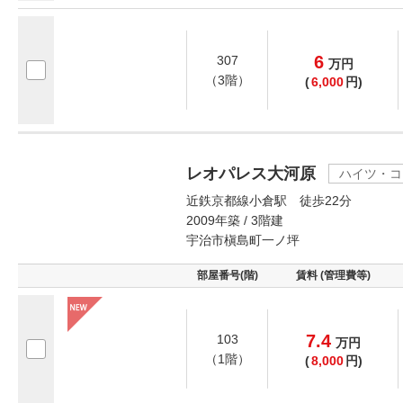
6
307
万
円
（3階）
(
6,000
円)
レオパレス大河原
ハイツ・コ
近鉄京都線小倉駅 徒歩22分
2009年築 / 3階建
宇治市槇島町一ノ坪
部屋番号(階)
賃料 (管理費等)
7.4
103
万
円
（1階）
(
8,000
円)