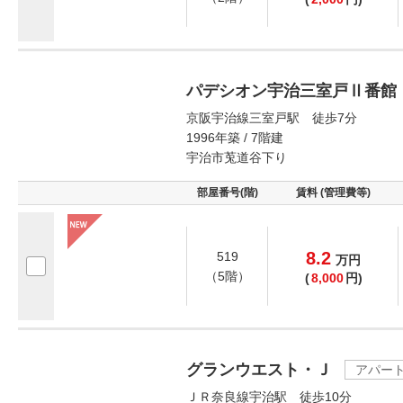
パデシオン宇治三室戸Ⅱ番館
京阪宇治線三室戸駅 徒歩7分
1996年築 / 7階建
宇治市莵道谷下り
部屋番号(階)
賃料 (管理費等)
8.2
519
万
円
（5階）
(
8,000
円)
グランウエスト・Ｊ
アパー
ＪＲ奈良線宇治駅 徒歩10分