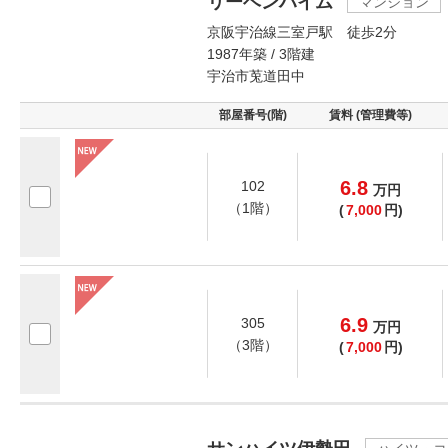
リーベンハイム
マンション
京阪宇治線三室戸駅 徒歩2分
1987年築 / 3階建
宇治市莵道田中
部屋番号(階)
賃料 (管理費等)
6.8
102
万
円
（1階）
(
7,000
円)
6.9
305
万
円
（3階）
(
7,000
円)