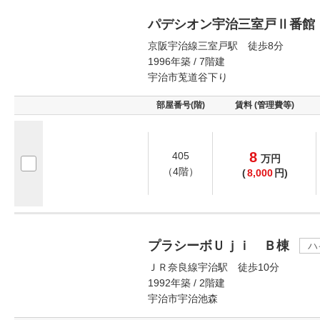
パデシオン宇治三室戸Ⅱ番館
京阪宇治線三室戸駅 徒歩8分
1996年築 / 7階建
宇治市莵道谷下り
部屋番号(階)
賃料 (管理費等)
8
405
万
円
（4階）
(
8,000
円)
プラシーボＵｊｉ Ｂ棟
ハ
ＪＲ奈良線宇治駅 徒歩10分
1992年築 / 2階建
宇治市宇治池森