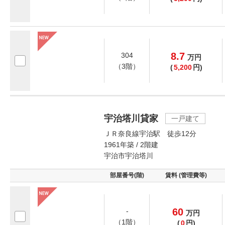
8.7
304
万
円
（3階）
(
5,200
円)
宇治塔川貸家
一戸建て
ＪＲ奈良線宇治駅 徒歩12分
1961年築 / 2階建
宇治市宇治塔川
部屋番号(階)
賃料 (管理費等)
60
-
万
円
（1階）
(
0
円)