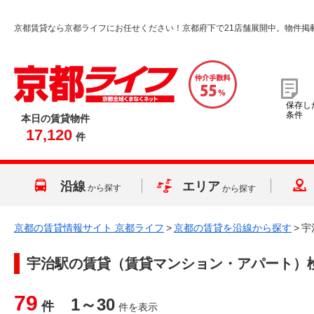
京都賃貸なら京都ライフにお任せください！京都府下で21店舗展開中。物件掲
保存し
条件
本日の賃貸物件
17,120
件
沿線
エリア
から探す
から探す
京都の賃貸情報サイト 京都ライフ
>
京都の賃貸を沿線から探す
>
宇
宇治駅
の賃貸（賃貸マンション・アパート）
79
1～30
件
件を表示