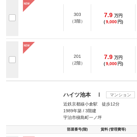
7.9
303
万
円
（3階）
(
9,000
円)
7.9
201
万
円
（2階）
(
9,000
円)
ハイツ池本 Ⅰ
マンション
近鉄京都線小倉駅 徒歩12分
1989年築 / 3階建
宇治市槇島町一ノ坪
部屋番号(階)
賃料 (管理費等)