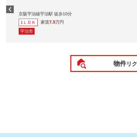
京阪宇治線宇治駅 徒歩10分
家賃
7.5
万円
1ＬＤＫ
宇治市
物件
リ