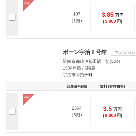
3.85
107
万
円
（1階）
(
3,000
円)
ボーン宇治Ⅱ号館
マンション
近鉄京都線伊勢田駅 徒歩2分
1994年築 / 6階建
宇治市羽拍子町
部屋番号(階)
賃料 (管理費等)
3.5
2504
万
円
（5階）
(
6,000
円)