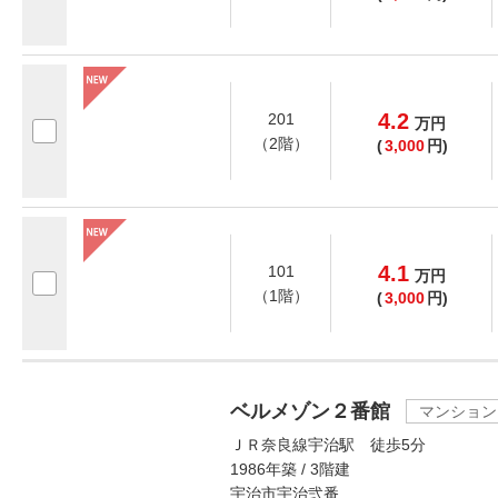
4.2
201
万
円
（2階）
(
3,000
円)
4.1
101
万
円
（1階）
(
3,000
円)
ベルメゾン２番館
マンション
ＪＲ奈良線宇治駅 徒歩5分
1986年築 / 3階建
宇治市宇治弐番