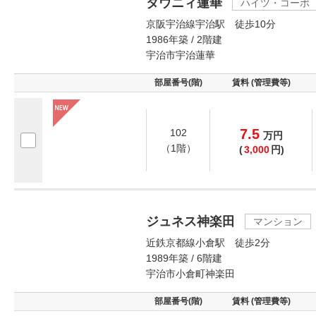
タウニィ蓮華
ハイツ・コーポ
京阪宇治線宇治駅 徒歩10分
1986年築 / 2階建
宇治市宇治蓮華
部屋番号(階)
賃料 (管理費等)
7.5
102
万
円
（1階）
(
3,000
円)
ジュネス神楽田
マンション
近鉄京都線小倉駅 徒歩2分
1989年築 / 6階建
宇治市小倉町神楽田
部屋番号(階)
賃料 (管理費等)