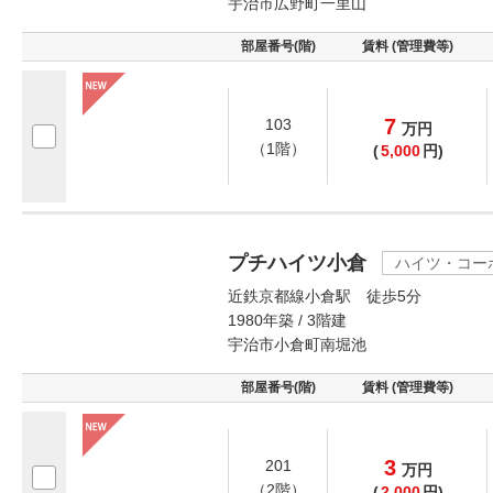
宇治市広野町一里山
部屋番号(階)
賃料 (管理費等)
7
103
万
円
（1階）
(
5,000
円)
プチハイツ小倉
ハイツ・コー
近鉄京都線小倉駅 徒歩5分
1980年築 / 3階建
宇治市小倉町南堀池
部屋番号(階)
賃料 (管理費等)
3
201
万
円
（2階）
(
2,000
円)