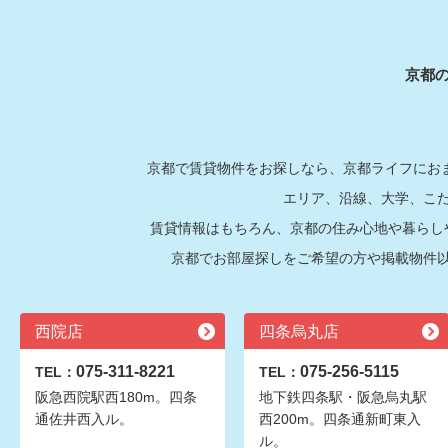
京都
京都で賃貸物件をお探しなら、京都ライフにおま
エリア、沿線、大学、こ
賃貸情報はもちろん、京都の住み心地や暮らし
京都でお部屋探しをご希望の方や掲載物件
西院店
四条烏丸店
075-311-8221
075-256-5115
TEL：
TEL：
阪急西院駅西180m。四条
地下鉄四条駅・阪急烏丸駅
通佐井西入ル。
西200m。四条通新町東入
ル。