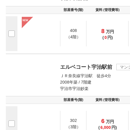
部屋番号(階)
賃料 (管理費等)
8
408
万
円
（4階）
(
0
円)
エルベコート宇治駅前
マン
ＪＲ奈良線宇治駅 徒歩4分
2008年築 / 7階建
宇治市宇治妙楽
部屋番号(階)
賃料 (管理費等)
6
302
万
円
（3階）
(
6,000
円)