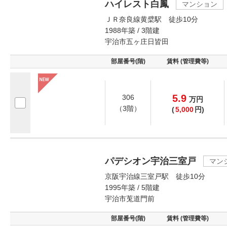
ハイレスト白鳳
マンション
ＪＲ奈良線黄檗駅 徒歩10分
1988年築 / 3階建
宇治市五ヶ庄日皆田
部屋番号(階)
賃料 (管理費等)
5.9
306
万
円
（3階）
(
5,000
円)
パデシオン宇治三室戸
マン
京阪宇治線三室戸駅 徒歩10分
1995年築 / 5階建
宇治市莵道門前
部屋番号(階)
賃料 (管理費等)