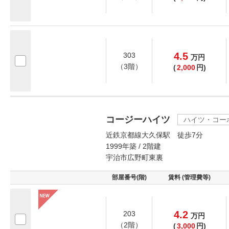
4.5
303
万
円
（3階）
(
2,000
円)
コージーハイツ
ハイツ・コー
近鉄京都線大久保駅 徒歩7分
1999年築 / 2階建
宇治市広野町東裏
部屋番号(階)
賃料 (管理費等)
4.2
203
万
円
（2階）
(
3,000
円)