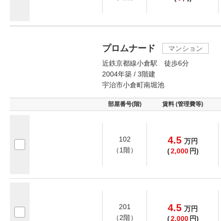
プロムナード
マンション
近鉄京都線小倉駅 徒歩6分
2004年築 / 3階建
宇治市小倉町南堀池
部屋番号(階)
賃料 (管理費等)
4.5
102
万
円
（1階）
(
2,000
円)
4.5
201
万
円
（2階）
(
2,000
円)