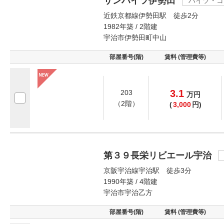
サンハイツ伊勢田
ハイツ・コ
近鉄京都線伊勢田駅 徒歩2分
1982年築 / 2階建
宇治市伊勢田町中山
部屋番号(階)
賃料 (管理費等)
3.1
203
万
円
（2階）
(
3,000
円)
第３９長栄リビエール宇治
京阪宇治線宇治駅 徒歩3分
1990年築 / 4階建
宇治市宇治乙方
部屋番号(階)
賃料 (管理費等)