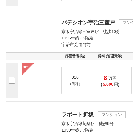
パデシオン宇治三室戸
マン
京阪宇治線三室戸駅 徒歩10分
1995年築 / 5階建
宇治市莵道門前
部屋番号(階)
賃料 (管理費等)
8
318
万
円
（3階）
(
5,000
円)
ラポート折坂
マンション
京阪宇治線黄檗駅 徒歩9分
1990年築 / 7階建