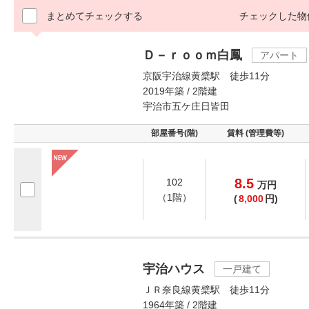
まとめてチェックする
チェックした物
Ｄ－ｒｏｏｍ白鳳
アパート
京阪宇治線黄檗駅 徒歩11分
2019年築 / 2階建
宇治市五ケ庄日皆田
部屋番号(階)
賃料 (管理費等)
8.5
102
万
円
（1階）
(
8,000
円)
宇治ハウス
一戸建て
ＪＲ奈良線黄檗駅 徒歩11分
1964年築 / 2階建