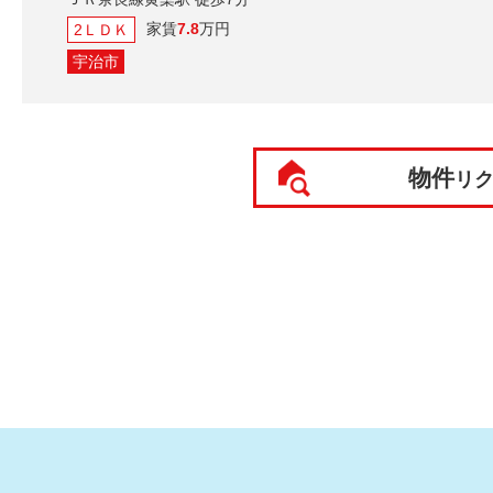
家賃
7.8
万円
2ＬＤＫ
宇治市
物件
リ