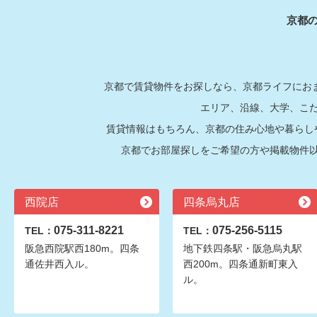
京都
京都で賃貸物件をお探しなら、京都ライフにおま
エリア、沿線、大学、こ
賃貸情報はもちろん、京都の住み心地や暮らし
京都でお部屋探しをご希望の方や掲載物件
西院店
四条烏丸店
075-311-8221
075-256-5115
TEL：
TEL：
阪急西院駅西180m。四条
地下鉄四条駅・阪急烏丸駅
通佐井西入ル。
西200m。四条通新町東入
ル。