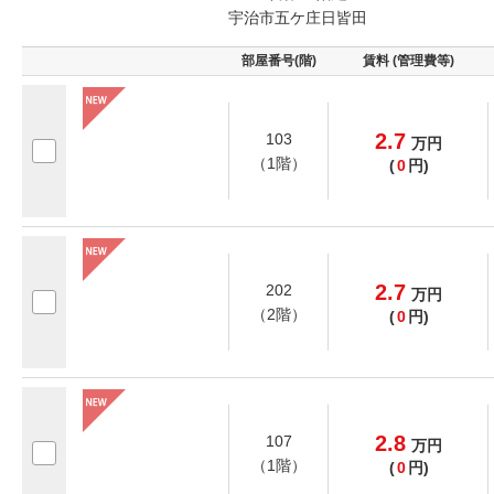
宇治市五ケ庄日皆田
部屋番号(階)
賃料 (管理費等)
2.7
103
万
円
（1階）
(
0
円)
2.7
202
万
円
（2階）
(
0
円)
2.8
107
万
円
（1階）
(
0
円)