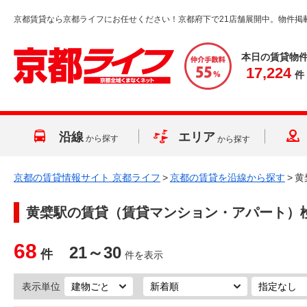
京都賃貸なら京都ライフにお任せください！京都府下で21店舗展開中。物件掲
本日の賃貸物
17,224
件
沿線
エリア
から探す
から探す
京都の賃貸情報サイト 京都ライフ
>
京都の賃貸を沿線から探す
>
黄
黄檗駅
の賃貸（賃貸マンション・アパート）
68
21～30
件
件を表示
表示単位