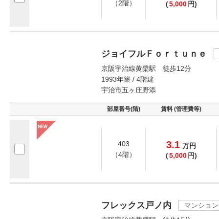
（2階）
(
5,000
円)
ジョイフルＦｏｒｔｕｎｅ
京阪宇治線黄檗駅 徒歩12分
1993年築 / 4階建
宇治市五ヶ庄野添
部屋番号(階)
賃料 (管理費等)
3.1
403
万
円
（4階）
(
5,000
円)
フレックス戸ノ内
マンション