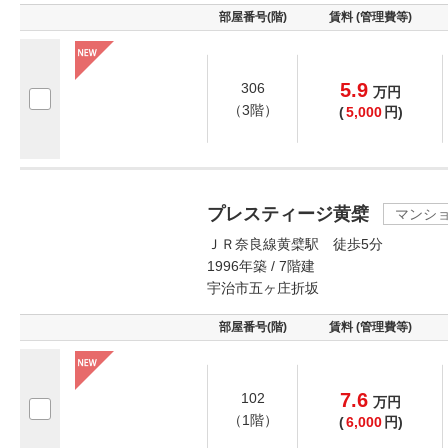
部屋番号(階)
賃料 (管理費等)
5.9
306
万
円
（3階）
(
5,000
円)
プレスティージ黄檗
マンシ
ＪＲ奈良線黄檗駅 徒歩5分
1996年築 / 7階建
宇治市五ヶ庄折坂
部屋番号(階)
賃料 (管理費等)
7.6
102
万
円
（1階）
(
6,000
円)