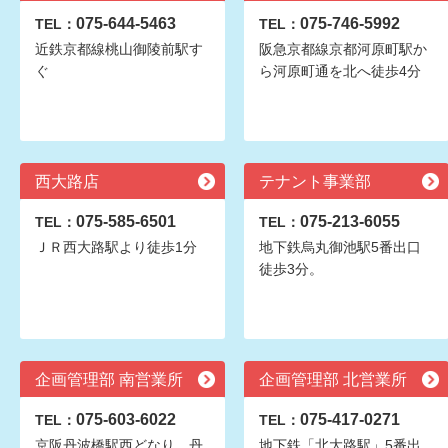
075-644-5463
075-746-5992
TEL：
TEL：
近鉄京都線桃山御陵前駅す
阪急京都線京都河原町駅か
ぐ
ら河原町通を北へ徒歩4分
西大路店
テナント事業部
075-585-6501
075-213-6055
TEL：
TEL：
ＪＲ西大路駅より徒歩1分
地下鉄烏丸御池駅5番出口
徒歩3分。
企画管理部 南営業所
企画管理部 北営業所
075-603-6022
075-417-0271
TEL：
TEL：
京阪丹波橋駅西どなり。丹
地下鉄「北大路駅」5番出