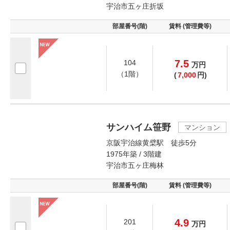
宇治市五ヶ庄折坂
部屋番号(階)
賃料 (管理費等)
7.5
104
万
円
（1階）
(
7,000
円)
サンハイム笹野
マンション
京阪宇治線黄檗駅 徒歩5分
1975年築 / 3階建
宇治市五ヶ庄梅林
部屋番号(階)
賃料 (管理費等)
4.9
201
万
円