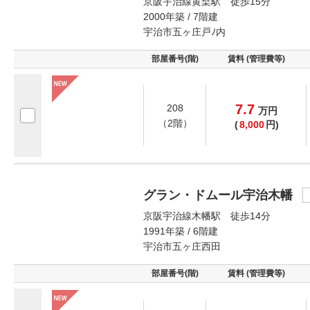
京阪宇治線黄檗駅 徒歩15分
2000年築 / 7階建
宇治市五ヶ庄戸ﾉ内
部屋番号(階)
賃料 (管理費等)
7.7
208
万
円
（2階）
(
8,000
円)
グラン・ドムール宇治木幡
京阪宇治線木幡駅 徒歩14分
1991年築 / 6階建
宇治市五ヶ庄西田
部屋番号(階)
賃料 (管理費等)