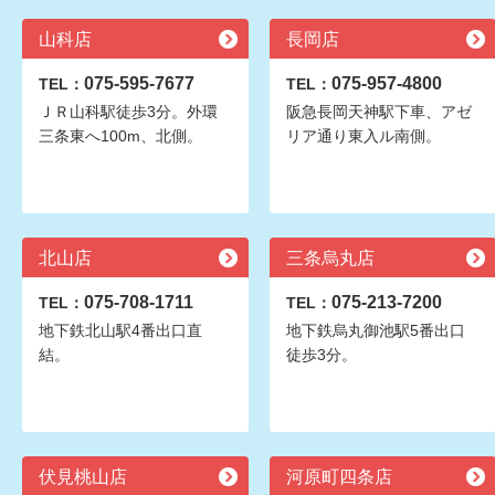
山科店
長岡店
075-595-7677
075-957-4800
TEL：
TEL：
ＪＲ山科駅徒歩3分。外環
阪急長岡天神駅下車、アゼ
三条東へ100m、北側。
リア通り東入ル南側。
北山店
三条烏丸店
075-708-1711
075-213-7200
TEL：
TEL：
地下鉄北山駅4番出口直
地下鉄烏丸御池駅5番出口
結。
徒歩3分。
伏見桃山店
河原町四条店