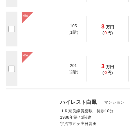
3
105
万
円
（1階）
(
0
円)
3
201
万
円
（2階）
(
0
円)
ハイレスト白鳳
マンション
ＪＲ奈良線黄檗駅 徒歩10分
1988年築 / 3階建
宇治市五ヶ庄日皆田