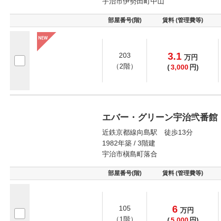
宇治市伊勢田町中山
部屋番号(階)
賃料 (管理費等)
3.1
203
万
円
（2階）
(
3,000
円)
エバー・グリーン宇治弐番館
近鉄京都線向島駅 徒歩13分
1982年築 / 3階建
宇治市槇島町落合
部屋番号(階)
賃料 (管理費等)
6
105
万
円
（1階）
(
5,000
円)