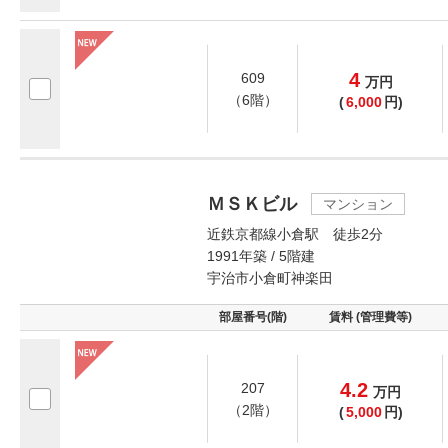
4
609
万
円
（6階）
(
6,000
円)
ＭＳＫビル
マンション
近鉄京都線小倉駅 徒歩2分
1991年築 / 5階建
宇治市小倉町神楽田
部屋番号(階)
賃料 (管理費等)
4.2
207
万
円
（2階）
(
5,000
円)