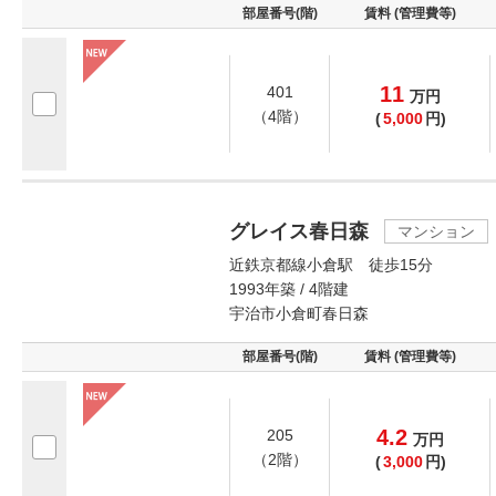
部屋番号(階)
賃料 (管理費等)
11
401
万
円
（4階）
(
5,000
円)
グレイス春日森
マンション
近鉄京都線小倉駅 徒歩15分
1993年築 / 4階建
宇治市小倉町春日森
部屋番号(階)
賃料 (管理費等)
4.2
205
万
円
（2階）
(
3,000
円)