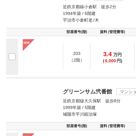
近鉄京都線小倉駅 徒歩2分
1994年築 / 6階建
宇治市小倉町老ﾉ木
部屋番号(階)
賃料 (管理費等)
3.4
203
万
円
（2階）
(
6,000
円)
グリーンサム弐番館
マンシ
近鉄京都線大久保駅 徒歩8分
1999年築 / 5階建
城陽市平川鍜治塚
部屋番号(階)
賃料 (管理費等)