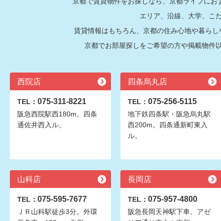
京都で賃貸物件をお探しなら、京都ライフにおま
エリア、沿線、大学、こ
賃貸情報はもちろん、京都の住み心地や暮らし
京都でお部屋探しをご希望の方や掲載物件
西院店
四条烏丸店
075-311-8221
075-256-5115
TEL：
TEL：
阪急西院駅西180m。四条
地下鉄四条駅・阪急烏丸駅
通佐井西入ル。
西200m。四条通新町東入
ル。
山科店
長岡店
075-595-7677
075-957-4800
TEL：
TEL：
ＪＲ山科駅徒歩3分。外環
阪急長岡天神駅下車、アゼ