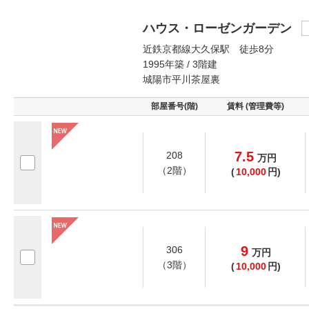
ハウス・ローゼンガーデン
近鉄京都線大久保駅 徒歩8分
1995年築 / 3階建
城陽市平川茶屋裏
部屋番号(階)
賃料 (管理費等)
7.5
208
万
円
（2階）
(
10,000
円)
9
306
万
円
（3階）
(
10,000
円)