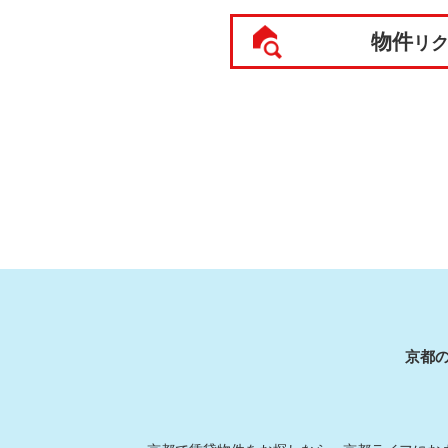
物件
リ
京都