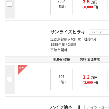
3.5
2504
万
円
（5階）
(
6,000
円)
サンライズヒラキ
ハイツ・コ
近鉄京都線伊勢田駅 徒歩2分
1988年築 / 2階建
宇治市開町
部屋番号(階)
賃料 (管理費等)
3.3
107
万
円
（1階）
(
3,000
円)
ハイツ池本 Ⅱ
ハイツ・コー