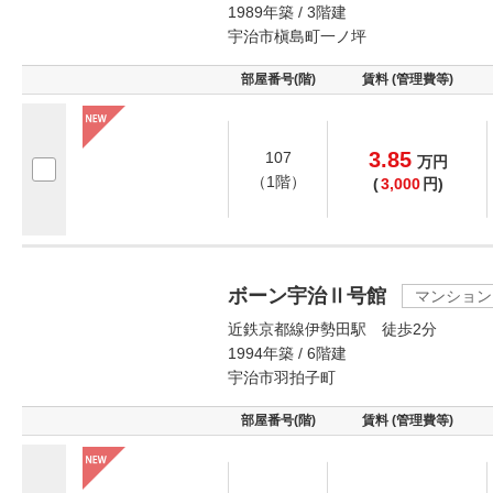
1989年築 / 3階建
宇治市槇島町一ノ坪
部屋番号(階)
賃料 (管理費等)
3.85
107
万
円
（1階）
(
3,000
円)
ボーン宇治Ⅱ号館
マンション
近鉄京都線伊勢田駅 徒歩2分
1994年築 / 6階建
宇治市羽拍子町
部屋番号(階)
賃料 (管理費等)