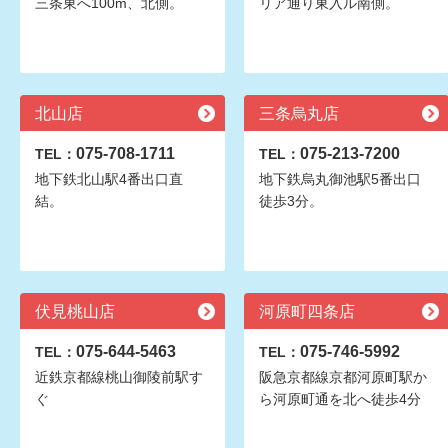
三条東へ100m、北側。
リア通り東入ル南側。
北山店
三条烏丸店
075-708-1711
075-213-7200
TEL：
TEL：
地下鉄北山駅4番出口直
地下鉄烏丸御池駅5番出口
結。
徒歩3分。
伏見桃山店
河原町四条店
075-644-5463
075-746-5992
TEL：
TEL：
近鉄京都線桃山御陵前駅す
阪急京都線京都河原町駅か
ぐ
ら河原町通を北へ徒歩4分