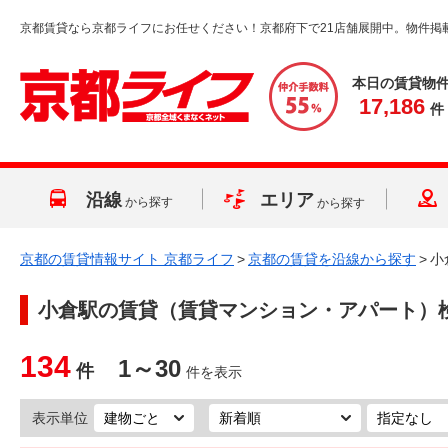
京都賃貸なら京都ライフにお任せください！京都府下で21店舗展開中。物件掲
本日の賃貸物
17,186
件
沿線
エリア
から探す
から探す
京都の賃貸情報サイト 京都ライフ
>
京都の賃貸を沿線から探す
>
小
小倉駅
の賃貸（賃貸マンション・アパート）
134
1～30
件
件を表示
表示単位