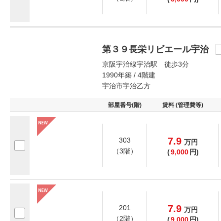
第３９長栄リビエール宇治
京阪宇治線宇治駅 徒歩3分
1990年築 / 4階建
宇治市宇治乙方
部屋番号(階)
賃料 (管理費等)
7.9
303
万
円
（3階）
(
9,000
円)
7.9
201
万
円
（2階）
(
9,000
円)