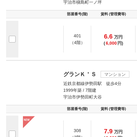
宇治市槇島町一ノ坪
部屋番号(階)
賃料 (管理費等)
6.6
401
万
円
（4階）
(
6,000
円)
グランＫ＇Ｓ
マンション
近鉄京都線伊勢田駅 徒歩4分
1999年築 / 7階建
宇治市伊勢田町大谷
部屋番号(階)
賃料 (管理費等)
7.9
308
万
円