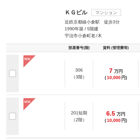
ＫＧビル
マンション
近鉄京都線小倉駅 徒歩3分
1990年築 / 5階建
宇治市小倉町老ﾉ木
部屋番号(階)
賃料 (管理費等)
7
306
万
円
（3階）
(
10,000
円)
6.5
201短期
万
円
（2階）
(
10,000
円)