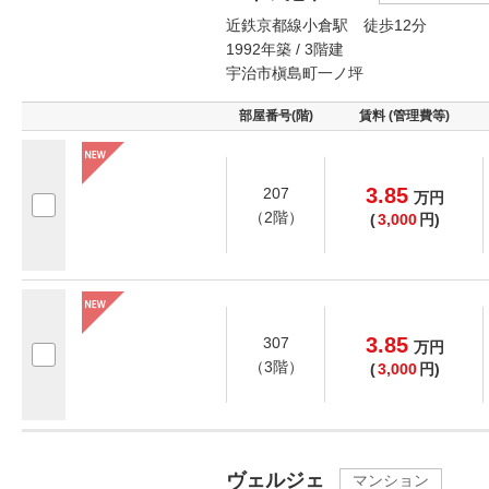
近鉄京都線小倉駅 徒歩12分
1992年築 / 3階建
宇治市槇島町一ノ坪
部屋番号(階)
賃料 (管理費等)
3.85
207
万
円
（2階）
(
3,000
円)
3.85
307
万
円
（3階）
(
3,000
円)
ヴェルジェ
マンション