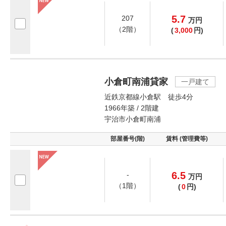
5.7
207
万
円
（2階）
(
3,000
円)
小倉町南浦貸家
一戸建て
近鉄京都線小倉駅 徒歩4分
1966年築 / 2階建
宇治市小倉町南浦
部屋番号(階)
賃料 (管理費等)
6.5
-
万
円
（1階）
(
0
円)