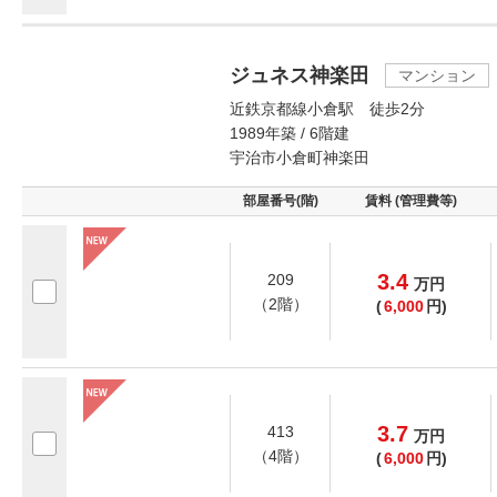
ジュネス神楽田
マンション
近鉄京都線小倉駅 徒歩2分
1989年築 / 6階建
宇治市小倉町神楽田
部屋番号(階)
賃料 (管理費等)
3.4
209
万
円
（2階）
(
6,000
円)
3.7
413
万
円
（4階）
(
6,000
円)