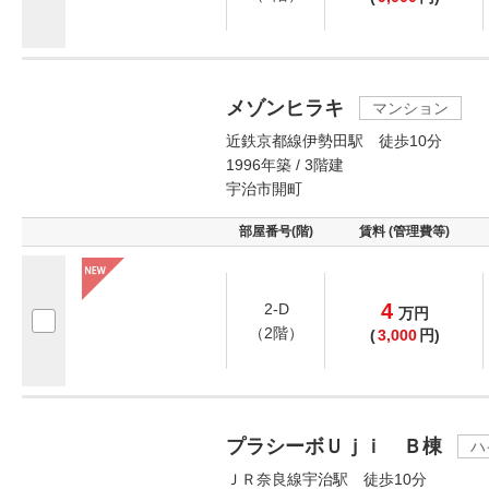
メゾンヒラキ
マンション
近鉄京都線伊勢田駅 徒歩10分
1996年築 / 3階建
宇治市開町
部屋番号(階)
賃料 (管理費等)
4
2-D
万
円
（2階）
(
3,000
円)
プラシーボＵｊｉ Ｂ棟
ハ
ＪＲ奈良線宇治駅 徒歩10分