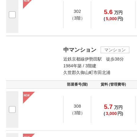
5.6
302
万
円
（3階）
(
5,000
円)
中マンション
マンション
近鉄京都線伊勢田駅 徒歩38分
1984年築 / 3階建
久世郡久御山町市田北浦
部屋番号(階)
賃料 (管理費等)
5.7
308
万
円
（3階）
(
3,000
円)