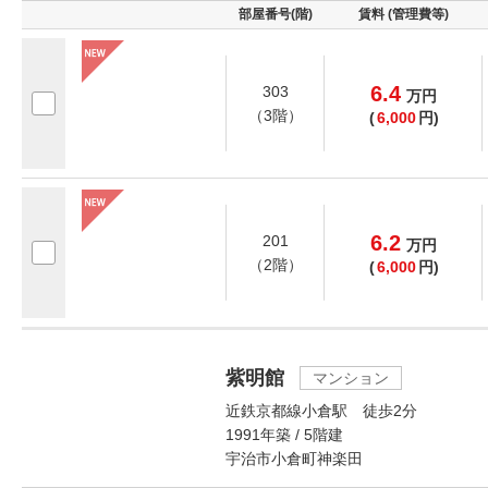
部屋番号(階)
賃料 (管理費等)
6.4
303
万
円
（3階）
(
6,000
円)
6.2
201
万
円
（2階）
(
6,000
円)
紫明館
マンション
近鉄京都線小倉駅 徒歩2分
1991年築 / 5階建
宇治市小倉町神楽田