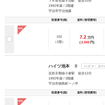
ＪＲ奈良線宇治駅 徒歩10分
1992年築 / 2階建
宇治市宇治池森
部屋番号(階)
賃料 (管理費等)
7.2
102
万
円
（1階）
(
3,000
円)
ハイツ池本 Ⅱ
ハイツ・コー
近鉄京都線小倉駅 徒歩12分
1992年築 / 3階建
宇治市槇島町一ノ坪
部屋番号(階)
賃料 (管理費等)