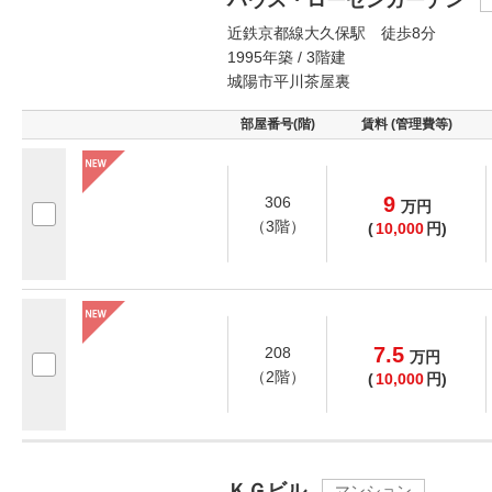
ハウス・ローゼンガーデン
近鉄京都線大久保駅 徒歩8分
1995年築 / 3階建
城陽市平川茶屋裏
部屋番号(階)
賃料 (管理費等)
9
306
万
円
（3階）
(
10,000
円)
7.5
208
万
円
（2階）
(
10,000
円)
ＫＧビル
マンション