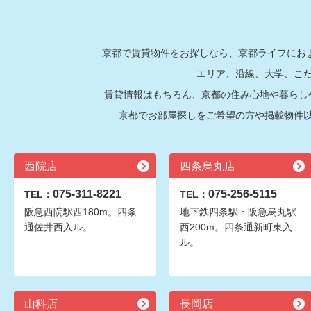
京都で賃貸物件をお探しなら、京都ライフにおま
エリア、沿線、大学、こ
賃貸情報はもちろん、京都の住み心地や暮らし
京都でお部屋探しをご希望の方や掲載物件
西院店
四条烏丸店
075-311-8221
075-256-5115
TEL：
TEL：
阪急西院駅西180m。四条
地下鉄四条駅・阪急烏丸駅
通佐井西入ル。
西200m。四条通新町東入
ル。
山科店
長岡店