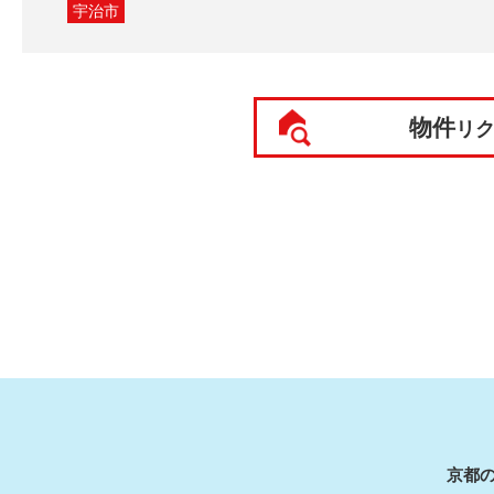
宇治市
物件
リ
京都