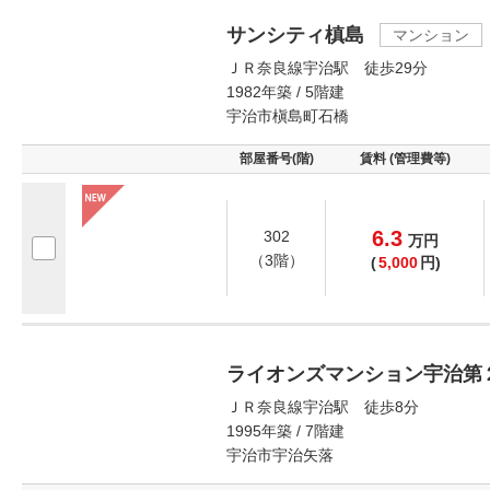
サンシティ槙島
マンション
ＪＲ奈良線宇治駅 徒歩29分
1982年築 / 5階建
宇治市槇島町石橋
部屋番号(階)
賃料 (管理費等)
6.3
302
万
円
（3階）
(
5,000
円)
ライオンズマンション宇治第
ＪＲ奈良線宇治駅 徒歩8分
1995年築 / 7階建
宇治市宇治矢落