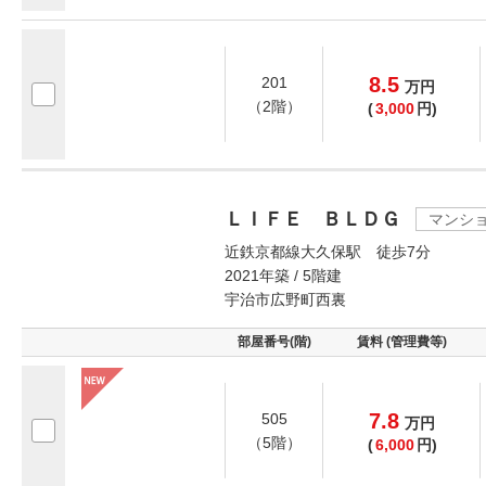
8.5
201
万
円
（2階）
(
3,000
円)
ＬＩＦＥ ＢＬＤＧ
マンシ
近鉄京都線大久保駅 徒歩7分
2021年築 / 5階建
宇治市広野町西裏
部屋番号(階)
賃料 (管理費等)
7.8
505
万
円
（5階）
(
6,000
円)