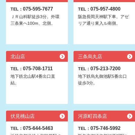
075-595-7677
075-957-4800
TEL：
TEL：
ＪＲ山科駅徒歩3分。外環
阪急長岡天神駅下車、アゼ
三条東へ100m、北側。
リア通り東入ル南側。
北山店
三条烏丸店
075-708-1711
075-213-7200
TEL：
TEL：
地下鉄北山駅4番出口直
地下鉄烏丸御池駅5番出口
結。
徒歩3分。
伏見桃山店
河原町四条店
075-644-5463
075-746-5992
TEL：
TEL：