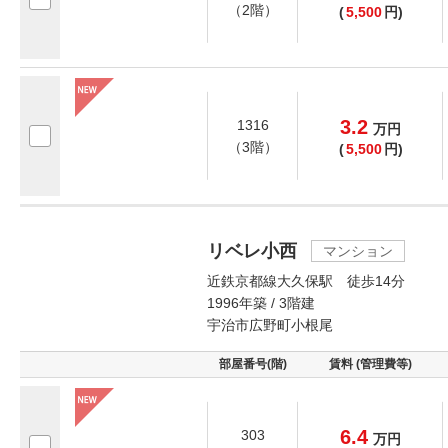
（2階）
(
5,500
円)
3.2
1316
万
円
（3階）
(
5,500
円)
リベレ小西
マンション
近鉄京都線大久保駅 徒歩14分
1996年築 / 3階建
宇治市広野町小根尾
部屋番号(階)
賃料 (管理費等)
6.4
303
万
円