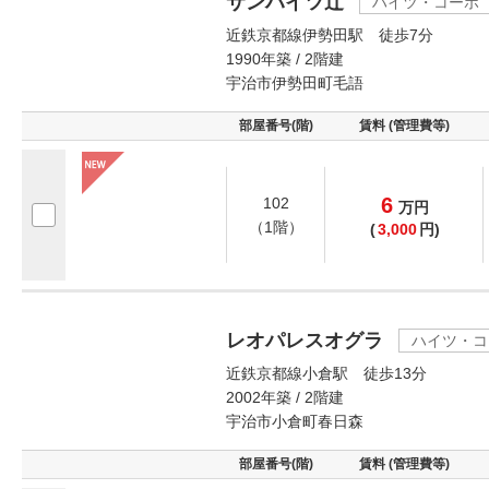
サンハイツ辻
ハイツ・コーポ
近鉄京都線伊勢田駅 徒歩7分
1990年築 / 2階建
宇治市伊勢田町毛語
部屋番号(階)
賃料 (管理費等)
6
102
万
円
（1階）
(
3,000
円)
レオパレスオグラ
ハイツ・コ
近鉄京都線小倉駅 徒歩13分
2002年築 / 2階建
宇治市小倉町春日森
部屋番号(階)
賃料 (管理費等)