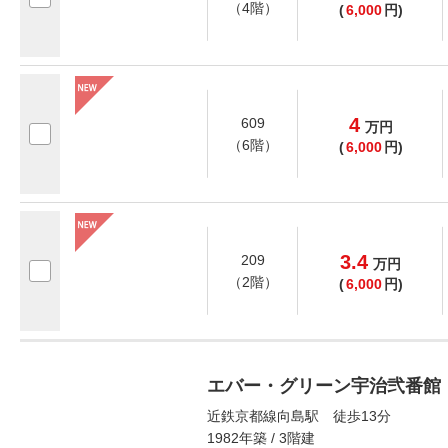
（4階）
(
6,000
円)
4
609
万
円
（6階）
(
6,000
円)
3.4
209
万
円
（2階）
(
6,000
円)
エバー・グリーン宇治弐番館
近鉄京都線向島駅 徒歩13分
1982年築 / 3階建