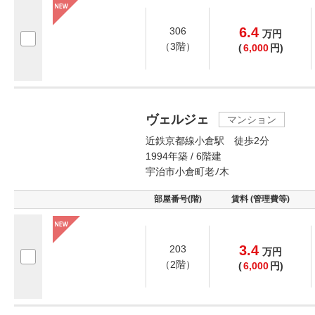
6.4
306
万
円
（3階）
(
6,000
円)
ヴェルジェ
マンション
近鉄京都線小倉駅 徒歩2分
1994年築 / 6階建
宇治市小倉町老ﾉ木
部屋番号(階)
賃料 (管理費等)
3.4
203
万
円
（2階）
(
6,000
円)