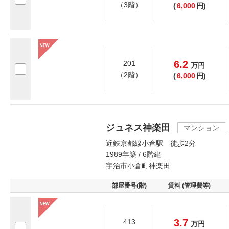
（3階）
(
6,000
円)
6.2
201
万
円
（2階）
(
6,000
円)
ジュネス神楽田
マンション
近鉄京都線小倉駅 徒歩2分
1989年築 / 6階建
宇治市小倉町神楽田
部屋番号(階)
賃料 (管理費等)
3.7
413
万
円