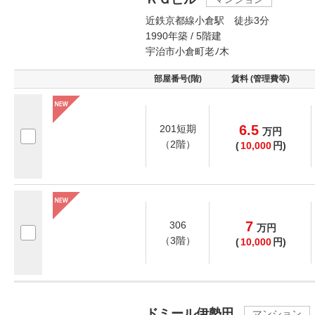
近鉄京都線小倉駅 徒歩3分
1990年築 / 5階建
宇治市小倉町老ﾉ木
部屋番号(階)
賃料 (管理費等)
6.5
201短期
万
円
（2階）
(
10,000
円)
7
306
万
円
（3階）
(
10,000
円)
ドミール伊勢田
マンション