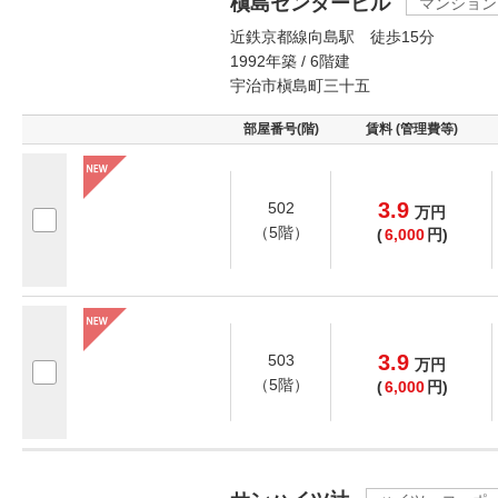
槇島センタービル
マンション
近鉄京都線向島駅 徒歩15分
1992年築 / 6階建
宇治市槇島町三十五
部屋番号(階)
賃料 (管理費等)
3.9
502
万
円
（5階）
(
6,000
円)
3.9
503
万
円
（5階）
(
6,000
円)