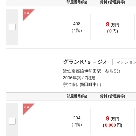
部屋番号(階)
賃料 (管理費等)
8
408
万
円
（4階）
(
0
円)
グランＫ’ｓ－ジオ
マンショ
近鉄京都線伊勢田駅 徒歩5分
2006年築 / 7階建
宇治市伊勢田町中山
部屋番号(階)
賃料 (管理費等)
9
204
万
円
（2階）
(
8,000
円)