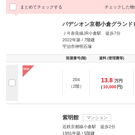
まとめてチェックする
チェックした物
パデシオン京都小倉グランド
ＪＲ奈良線JR小倉駅 徒歩7分
2022年築 / 7階建
宇治市神明石塚
部屋番号(階)
賃料 (管理費等)
13.8
204
万
円
（2階）
(
10,000
円)
紫明館
マンション
近鉄京都線小倉駅 徒歩2分
1991年築 / 5階建