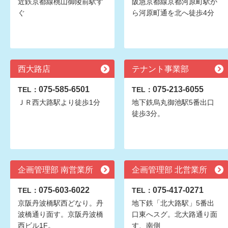
近鉄京都線桃山御陵前駅す
阪急京都線京都河原町駅か
ぐ
ら河原町通を北へ徒歩4分
西大路店
テナント事業部
075-585-6501
075-213-6055
TEL：
TEL：
ＪＲ西大路駅より徒歩1分
地下鉄烏丸御池駅5番出口
徒歩3分。
企画管理部 南営業所
企画管理部 北営業所
075-603-6022
075-417-0271
TEL：
TEL：
京阪丹波橋駅西どなり。丹
地下鉄「北大路駅」5番出
波橋通り面す。京阪丹波橋
口東へスグ。北大路通り面
西ビル1F。
す、南側