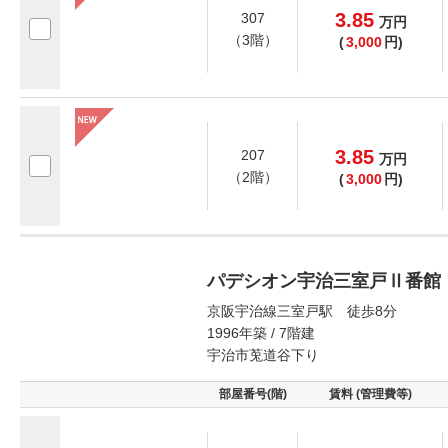
3.85
307
万
円
（3階）
(
3,000
円)
3.85
207
万
円
（2階）
(
3,000
円)
パデシオン宇治三室戸Ⅱ番館
京阪宇治線三室戸駅 徒歩8分
1996年築 / 7階建
宇治市莵道谷下り
部屋番号(階)
賃料 (管理費等)