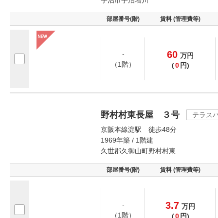
宇治市宇治塔川
部屋番号(階)
賃料 (管理費等)
60
-
万
円
（1階）
(
0
円)
野村村東長屋 ３号
テラス
京阪本線淀駅 徒歩48分
1969年築 / 1階建
久世郡久御山町野村村東
部屋番号(階)
賃料 (管理費等)
3.7
-
万
円
（1階）
(
0
円)