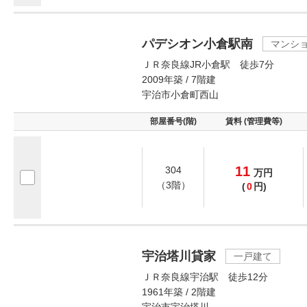
パデシオン小倉駅南
マンシ
ＪＲ奈良線JR小倉駅 徒歩7分
2009年築 / 7階建
宇治市小倉町西山
部屋番号(階)
賃料 (管理費等)
11
304
万
円
（3階）
(
0
円)
宇治塔川貸家
一戸建て
ＪＲ奈良線宇治駅 徒歩12分
1961年築 / 2階建