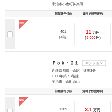
宇治市小倉町神楽田
部屋番号(階)
賃料 (管理費等)
11
401
万
円
（4階）
(
5,000
円)
Ｆｏｋ・２１
マンション
近鉄京都線小倉駅 徒歩3分
1993年築 / 3階建
宇治市小倉町西山
部屋番号(階)
賃料 (管理費等)
3.1
1209
万
円