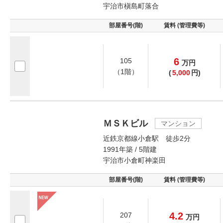
宇治市槇島町落合
部屋番号(階)
賃料 (管理費等)
6
105
万
円
（1階）
(
5,000
円)
ＭＳＫビル
マンション
近鉄京都線小倉駅 徒歩2分
1991年築 / 5階建
宇治市小倉町神楽田
部屋番号(階)
賃料 (管理費等)
4.2
207
万
円