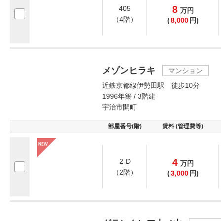
8
405
万
円
（4階）
(
8,000
円)
メゾンヒラキ
マンション
近鉄京都線伊勢田駅 徒歩10分
1996年築 / 3階建
宇治市開町
部屋番号(階)
賃料 (管理費等)
4
2-D
万
円
（2階）
(
3,000
円)