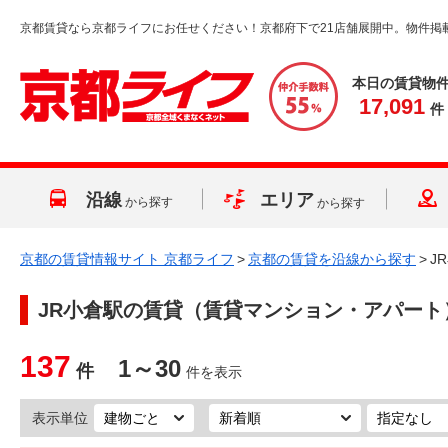
京都賃貸なら京都ライフにお任せください！京都府下で21店舗展開中。物件掲
本日の賃貸物
17,091
件
沿線
エリア
から探す
から探す
京都の賃貸情報サイト 京都ライフ
>
京都の賃貸を沿線から探す
>
J
JR小倉駅
の賃貸（賃貸マンション・アパート
137
1～30
件
件を表示
表示単位