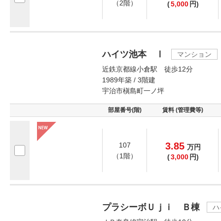
（2階）
(
5,000
円)
ハイツ池本 Ⅰ
マンション
近鉄京都線小倉駅 徒歩12分
1989年築 / 3階建
宇治市槇島町一ノ坪
部屋番号(階)
賃料 (管理費等)
3.85
107
万
円
（1階）
(
3,000
円)
プラシーボＵｊｉ Ｂ棟
ハ