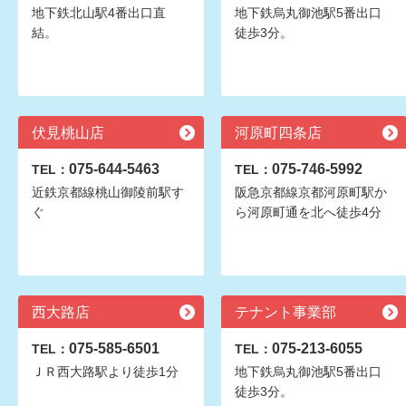
地下鉄北山駅4番出口直
地下鉄烏丸御池駅5番出口
結。
徒歩3分。
伏見桃山店
河原町四条店
075-644-5463
075-746-5992
TEL：
TEL：
近鉄京都線桃山御陵前駅す
阪急京都線京都河原町駅か
ぐ
ら河原町通を北へ徒歩4分
西大路店
テナント事業部
075-585-6501
075-213-6055
TEL：
TEL：
ＪＲ西大路駅より徒歩1分
地下鉄烏丸御池駅5番出口
徒歩3分。