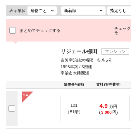
表示単位
チェック
まとめてチェックする
を
リジェール柳田
マンション
京阪宇治線木幡駅 徒歩5分
1995年築 / 3階建
宇治市木幡西浦
部屋番号(階)
賃料 (管理費等)
4.9
101
万
円
（B1階）
(
3,000
円)