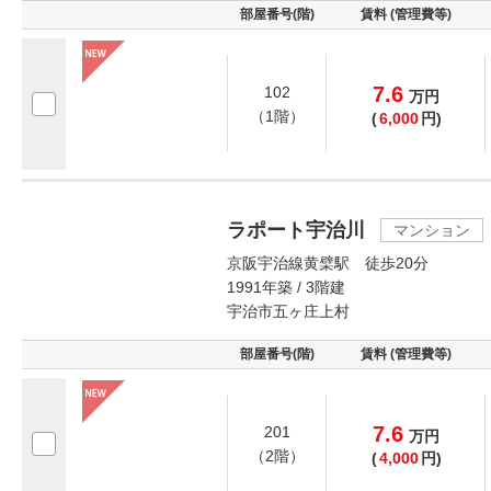
部屋番号(階)
賃料 (管理費等)
7.6
102
万
円
（1階）
(
6,000
円)
ラポート宇治川
マンション
京阪宇治線黄檗駅 徒歩20分
1991年築 / 3階建
宇治市五ヶ庄上村
部屋番号(階)
賃料 (管理費等)
7.6
201
万
円
（2階）
(
4,000
円)