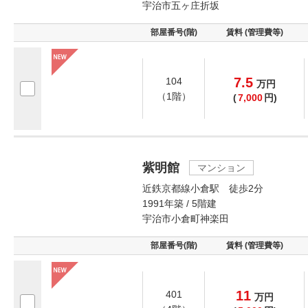
宇治市五ヶ庄折坂
部屋番号(階)
賃料 (管理費等)
7.5
104
万
円
（1階）
(
7,000
円)
紫明館
マンション
近鉄京都線小倉駅 徒歩2分
1991年築 / 5階建
宇治市小倉町神楽田
部屋番号(階)
賃料 (管理費等)
11
401
万
円