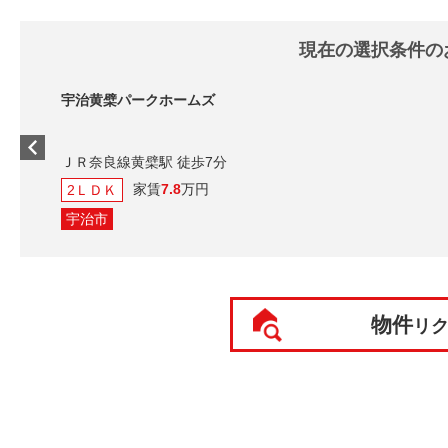
現在の選択条件の
宇治黄檗パークホームズ
ＪＲ奈良線黄檗駅 徒歩7分
家賃
7.8
万円
2ＬＤＫ
宇治市
物件
リ