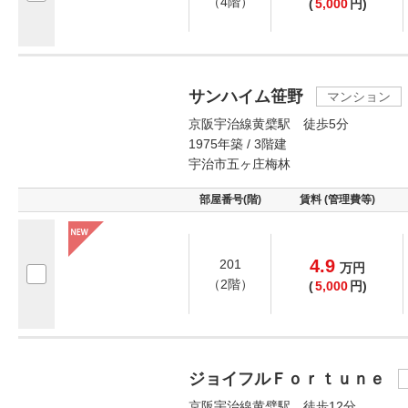
（4階）
(
5,000
円)
サンハイム笹野
マンション
京阪宇治線黄檗駅 徒歩5分
1975年築 / 3階建
宇治市五ヶ庄梅林
部屋番号(階)
賃料 (管理費等)
4.9
201
万
円
（2階）
(
5,000
円)
ジョイフルＦｏｒｔｕｎｅ
京阪宇治線黄檗駅 徒歩12分