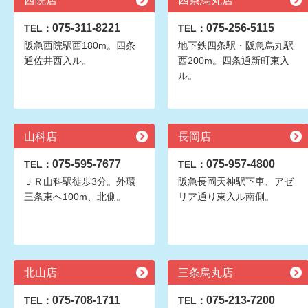
西院店
四条烏丸店
075-311-8221
075-256-5115
TEL：
TEL：
阪急西院駅西180m。四条
地下鉄四条駅・阪急烏丸駅
通佐井西入ル。
西200m。四条通新町東入
ル。
山科店
長岡店
075-595-7677
075-957-4800
TEL：
TEL：
ＪＲ山科駅徒歩3分。外環
阪急長岡天神駅下車、アゼ
三条東へ100m、北側。
リア通り東入ル南側。
北山店
三条烏丸店
075-708-1711
075-213-7200
TEL：
TEL：