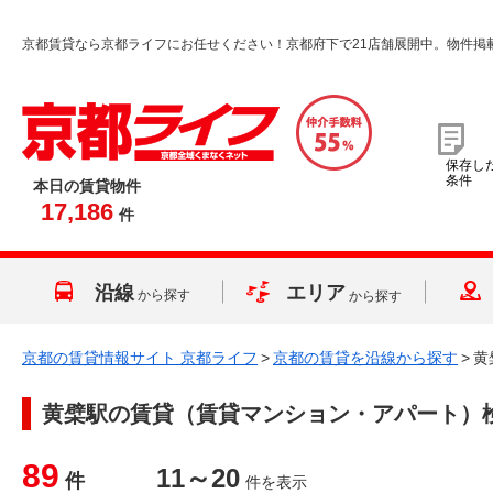
京都賃貸なら京都ライフにお任せください！京都府下で21店舗展開中。物件掲
保存し
条件
本日の賃貸物件
17,186
件
沿線
エリア
から探す
から探す
京都の賃貸情報サイト 京都ライフ
>
京都の賃貸を沿線から探す
>
黄
黄檗駅
の賃貸（賃貸マンション・アパート）
89
11～20
件
件を表示