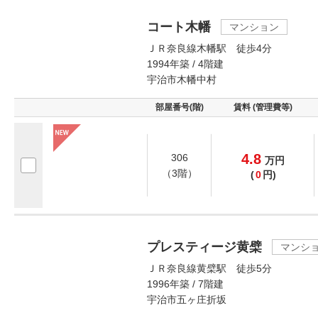
コート木幡
マンション
ＪＲ奈良線木幡駅 徒歩4分
1994年築 / 4階建
宇治市木幡中村
部屋番号(階)
賃料 (管理費等)
4.8
306
万
円
（3階）
(
0
円)
プレスティージ黄檗
マンシ
ＪＲ奈良線黄檗駅 徒歩5分
1996年築 / 7階建
宇治市五ヶ庄折坂