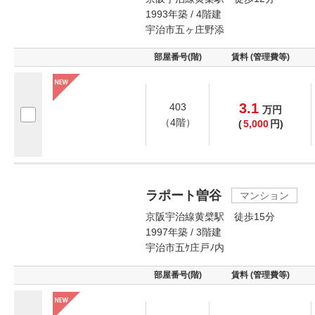
1993年築 / 4階建
宇治市五ヶ庄野添
部屋番号(階)
賃料 (管理費等)
3.1
403
万
円
（4階）
(
5,000
円)
ラポート曽谷
マンション
京阪宇治線黄檗駅 徒歩15分
1997年築 / 3階建
宇治市五ｹ庄戸ﾉ内
部屋番号(階)
賃料 (管理費等)