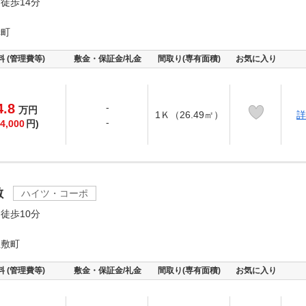
徒歩14分
溝町
料 (管理費等)
敷金・保証金/礼金
間取り(専有面積)
お気に入り
4.8
-
万
円
1Ｋ（26.49㎡）
詳
-
4,000
円)
敷
ハイツ・コーポ
徒歩10分
屋敷町
料 (管理費等)
敷金・保証金/礼金
間取り(専有面積)
お気に入り