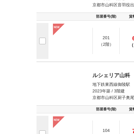
京都市山科区音羽役
部屋番号(階)
賃
201
（2階）
(
ルシェリア山科
地下鉄東西線御陵駅 
2023年築 / 3階建
京都市山科区厨子奥
部屋番号(階)
賃
104