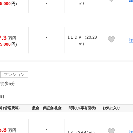
-
㎡）
5,000
円)
7.3
-
1ＬＤＫ（28.29
万
円
詳
-
㎡）
5,000
円)
マンション
徒歩5分
尻町
料 (管理費等)
敷金・保証金/礼金
間取り(専有面積)
お気に入り
5.8
-
万
円
1Ｋ（29.44㎡）
詳