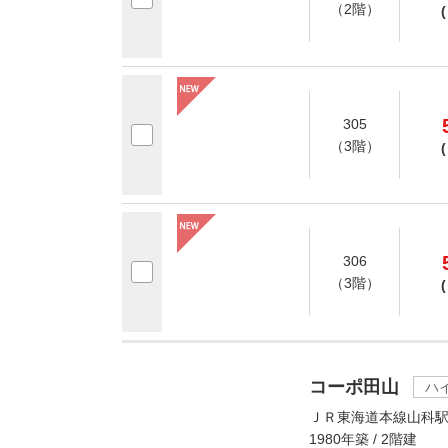
（2階）
(
305
（3階）
(
306
（3階）
(
コーポ田山
ハ
ＪＲ東海道本線山科駅
1980年築 / 2階建