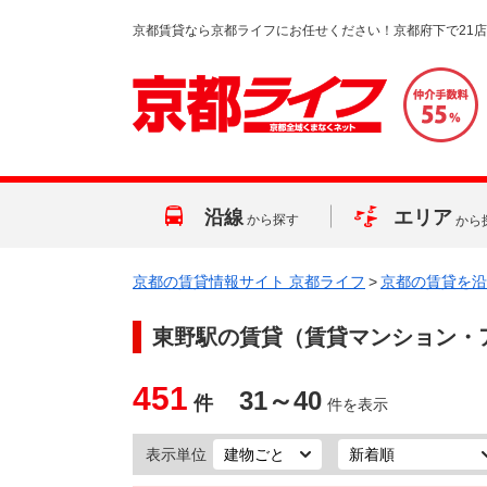
京都賃貸なら京都ライフにお任せください！京都府下で21
沿線
エリア
から探す
から
京都の賃貸情報サイト 京都ライフ
>
京都の賃貸を沿
東野駅
の賃貸（賃貸マンション・
451
31～40
件
件を表示
表示単位