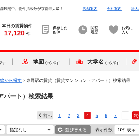
店舗展開中。物件掲載数が京都最大級！
店舗案内
会社案内
法人
本日の賃貸物件
保存した
閲覧
お気に
17,120
条件
履歴
入り
件
地図
大学名
から探す
から探す
探す
線から探す
>
東野駅の賃貸（賃貸マンション・アパート）検索結果
アパート）検索結果
前へ
1
2
3
4
5
6
7
…
次
並び替える
表示件数