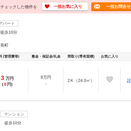
一括お気に入り
一括お問合せ
チェックした物件を
アパート
徒歩10分
義長町
料 (管理費等)
敷金・保証金/礼金
間取り(専有面積)
お気に入り
3
8万円
万
円
2Ｋ（24.0㎡）
詳
-
(
0
円)
マンション
 徒歩10分