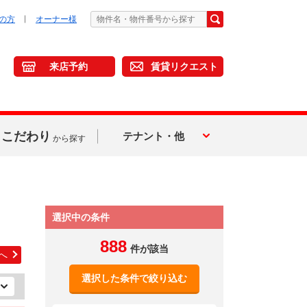
の方
オーナー様
来店予約
賃貸リクエスト
こだわり
テナント・他
から探す
選択中の条件
888
件が該当
へ
選択した条件で絞り込む