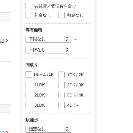
共益費／管理費を含む
礼金なし
敷金なし
専有面積
～
細
間取り
1ルーム / 1K
1DK / 2K
1LDK
2DK / 3K
2LDK
3DK / 4K
3LDK
4DK～
駅徒歩
細