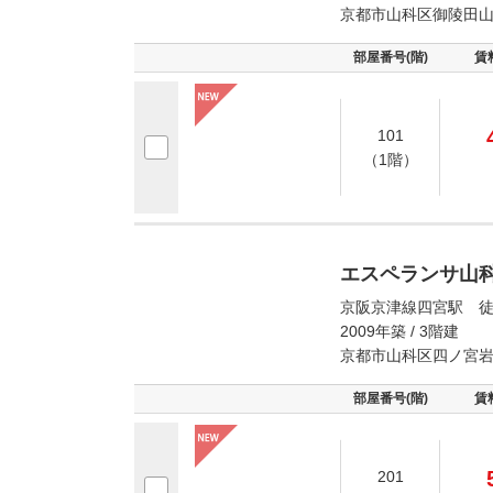
京都市山科区御陵田
部屋番号(階)
賃
101
（1階）
エスペランサ山
京阪京津線四宮駅 徒
2009年築 / 3階建
京都市山科区四ノ宮
部屋番号(階)
賃
201