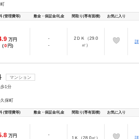
山町
料 (管理費等)
敷金・保証金/礼金
間取り(専有面積)
お気に入り
4.9
-
2ＤＫ（29.0
万
円
詳
-
㎡）
(
0
円)
科
マンション
歩1分
岩久保町
料 (管理費等)
敷金・保証金/礼金
間取り(専有面積)
お気に入り
5.8
-
万
円
1Ｋ（28.0㎡）
詳