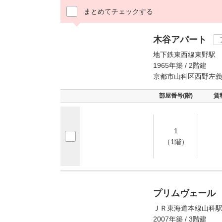
まとめてチェックする
木谷アパート
地下鉄東西線東野駅 
1965年築 / 2階建
京都市山科区西野左
部屋番号(階)
賃
1
（1階）
プリムヴェール
ＪＲ東海道本線山科駅
2007年築 / 3階建