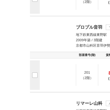
（2階）
(
プロプル音羽
地下鉄東西線東野駅 
2009年築 / 3階建
京都市山科区音羽伊
部屋番号(階)
賃
201
（2階）
(
リマーレ山科