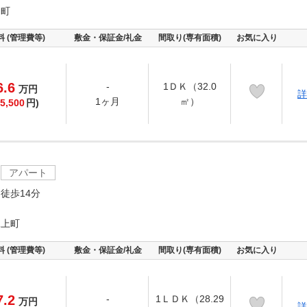
出町
料 (管理費等)
敷金・保証金/礼金
間取り(専有面積)
お気に入り
6.6
-
1ＤＫ（32.0
万
円
詳
1ヶ月
㎡）
5,500
円)
アパート
徒歩14分
尾上町
料 (管理費等)
敷金・保証金/礼金
間取り(専有面積)
お気に入り
7.2
-
1ＬＤＫ（28.29
万
円
詳