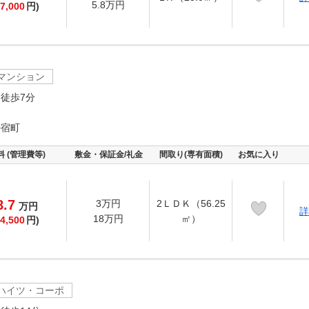
5.8万円
7,000
円)
マンション
徒歩7分
勢宿町
料 (管理費等)
敷金・保証金/礼金
間取り(専有面積)
お気に入り
8.7
3万円
2ＬＤＫ（56.25
万
円
詳
18万円
㎡）
4,500
円)
ハイツ・コーポ