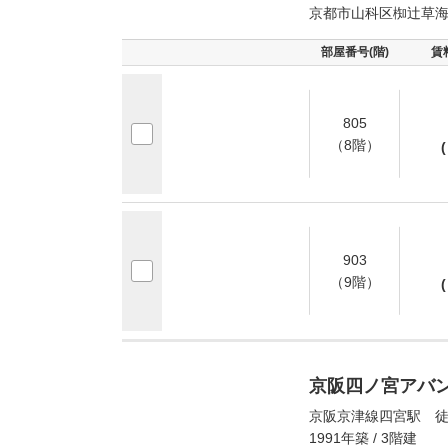
京都市山科区椥辻草
部屋番号(階)
賃
805
（8階）
(
903
（9階）
(
京阪四ノ宮アバ
京阪京津線四宮駅 徒
1991年築 / 3階建