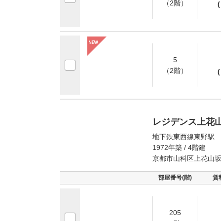
（2階）
(
5
（2階）
(
レジデンス上花
地下鉄東西線東野駅 
1972年築 / 4階建
京都市山科区上花山
部屋番号(階)
賃
205