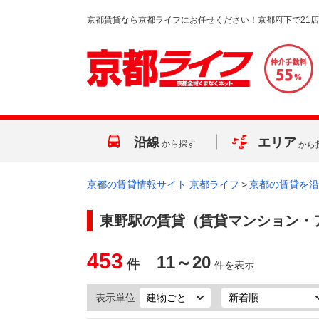
京都賃貸なら京都ライフにお任せください！京都府下で21
沿線
エリア
から探す
から
京都の賃貸情報サイト 京都ライフ
>
京都の賃貸を沿
東野駅
の賃貸（賃貸マンション・
453
11～20
件
件を表示
表示単位