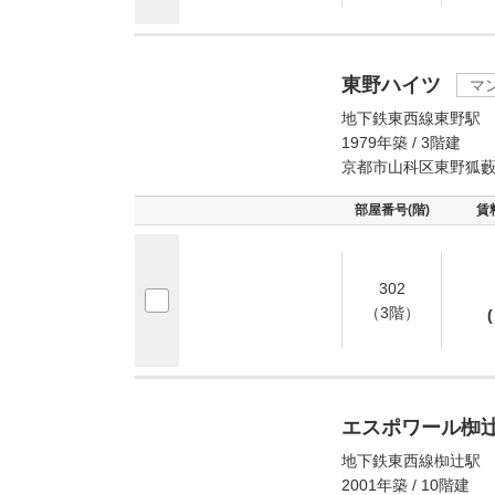
東野ハイツ
マ
地下鉄東西線東野駅 
1979年築 / 3階建
京都市山科区東野狐
部屋番号(階)
賃
302
（3階）
(
エスポワール椥
地下鉄東西線椥辻駅 
2001年築 / 10階建