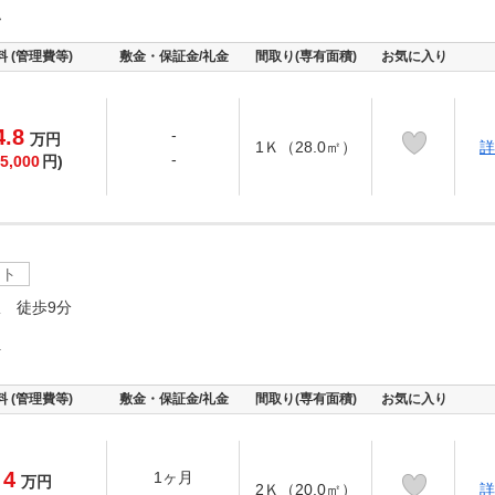
泓
料 (管理費等)
敷金・保証金/礼金
間取り(専有面積)
お気に入り
4.8
-
万
円
1Ｋ（28.0㎡）
詳
-
5,000
円)
ート
 徒歩9分
町
料 (管理費等)
敷金・保証金/礼金
間取り(専有面積)
お気に入り
4
1ヶ月
万
円
2Ｋ（20.0㎡）
詳