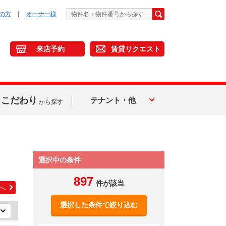
の方
オーナー様
来店予約
賃貸リクエスト
こだわり
テナント・他
から探す
選択中の条件
897
件が該当
へ
選択した条件で絞り込む