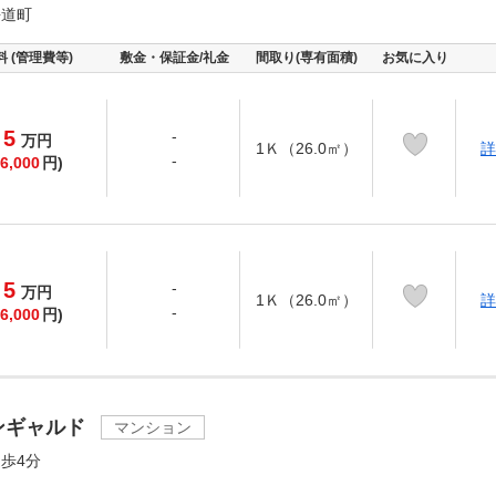
海道町
料 (管理費等)
敷金・保証金/礼金
間取り(専有面積)
お気に入り
5
-
万
円
1Ｋ（26.0㎡）
詳
-
6,000
円)
5
-
万
円
1Ｋ（26.0㎡）
詳
-
6,000
円)
ンギャルド
マンション
歩4分