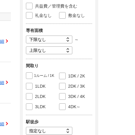
共益費／管理費を含む
礼金なし
敷金なし
専有面積
～
細
間取り
1ルーム / 1K
1DK / 2K
細
1LDK
2DK / 3K
2LDK
3DK / 4K
3LDK
4DK～
駅徒歩
細