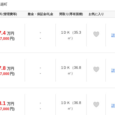
打越町
料 (管理費等)
敷金・保証金/礼金
間取り(専有面積)
お気に入り
7.4
-
1ＤＫ（35.3
万
円
詳
-
㎡）
7,000
円)
7.8
-
1ＤＫ（36.8
万
円
詳
-
㎡）
7,000
円)
8.1
-
1ＤＫ（36.8
万
円
詳
-
㎡）
7,000
円)