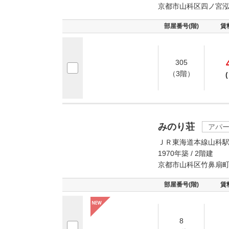
京都市山科区四ノ宮
部屋番号(階)
賃
305
（3階）
(
みのり荘
アパ
ＪＲ東海道本線山科駅
1970年築 / 2階建
京都市山科区竹鼻扇
部屋番号(階)
賃
8