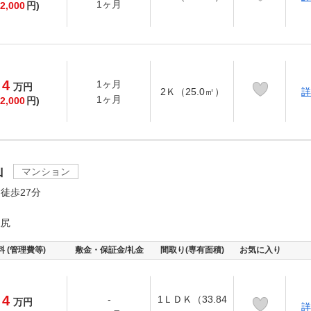
1ヶ月
2,000
円)
4
1ヶ月
万
円
2Ｋ（25.0㎡）
詳
1ヶ月
2,000
円)
山
マンション
徒歩27分
坂尻
料 (管理費等)
敷金・保証金/礼金
間取り(専有面積)
お気に入り
4
-
1ＬＤＫ（33.84
万
円
詳