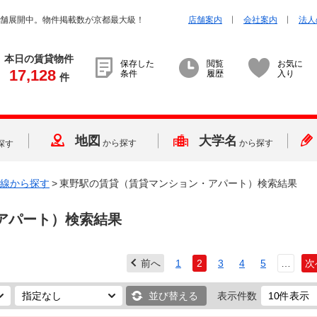
店舗展開中。物件掲載数が京都最大級！
店舗案内
会社案内
法人
本日の賃貸物件
保存した
閲覧
お気に
17,128
条件
履歴
入り
件
地図
大学名
から探す
から探す
探す
線から探す
>
東野駅の賃貸（賃貸マンション・アパート）検索結果
アパート）検索結果
前へ
1
2
3
4
5
…
次
並び替える
表示件数