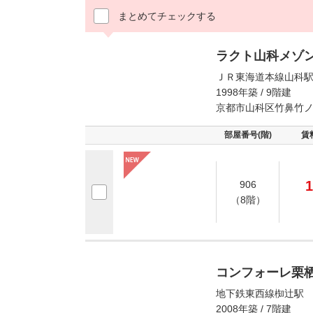
まとめてチェックする
ラクト山科メゾ
ＪＲ東海道本線山科駅
1998年築 / 9階建
京都市山科区竹鼻竹
部屋番号(階)
賃
1
906
（8階）
コンフォーレ栗
地下鉄東西線椥辻駅 
2008年築 / 7階建