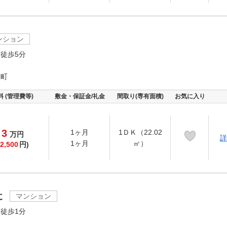
ンション
徒歩5分
藪町
料 (管理費等)
敷金・保証金/礼金
間取り(専有面積)
お気に入り
3
1ヶ月
1ＤＫ（22.02
万
円
詳
1ヶ月
㎡）
2,500
円)
辻
マンション
徒歩1分