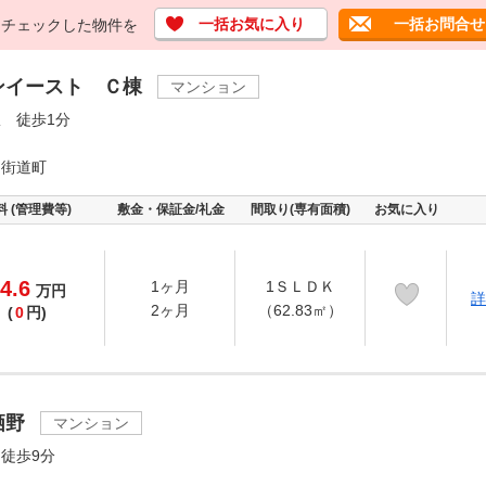
一括お気に入り
一括お問合せ
チェックした物件を
ンイースト Ｃ棟
マンション
 徒歩1分
ノ街道町
料 (管理費等)
敷金・保証金/礼金
間取り(専有面積)
お気に入り
4.6
1ヶ月
1ＳＬＤＫ
万
円
詳
2ヶ月
（62.83㎡）
(
0
円)
栖野
マンション
徒歩9分