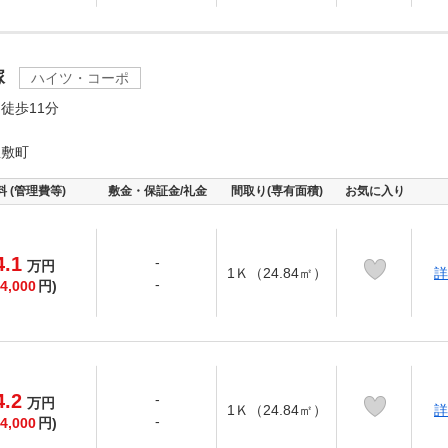
塚
ハイツ・コーポ
徒歩11分
屋敷町
料 (管理費等)
敷金・保証金/礼金
間取り(専有面積)
お気に入り
4.1
-
万
円
1Ｋ（24.84㎡）
詳
-
4,000
円)
4.2
-
万
円
1Ｋ（24.84㎡）
詳
-
4,000
円)