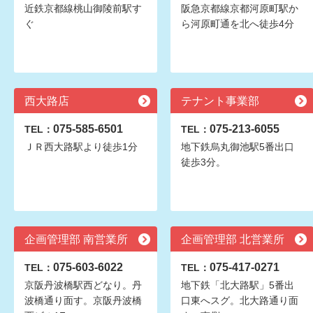
近鉄京都線桃山御陵前駅す
阪急京都線京都河原町駅か
ぐ
ら河原町通を北へ徒歩4分
西大路店
テナント事業部
075-585-6501
075-213-6055
TEL：
TEL：
ＪＲ西大路駅より徒歩1分
地下鉄烏丸御池駅5番出口
徒歩3分。
企画管理部 南営業所
企画管理部 北営業所
075-603-6022
075-417-0271
TEL：
TEL：
京阪丹波橋駅西どなり。丹
地下鉄「北大路駅」5番出
波橋通り面す。京阪丹波橋
口東へスグ。北大路通り面