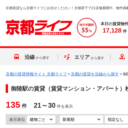
京都賃貸なら京都ライフにお任せください！京都府下で21店舗展開中。物件掲
本日の賃貸物
17,128
件
沿線
エリア
から探す
から探す
京都の賃貸情報サイト 京都ライフ
>
京都の賃貸を沿線から探す
>
御
御陵駅
の賃貸（賃貸マンション・アパート）
135
21～30
件
件を表示
表示単位