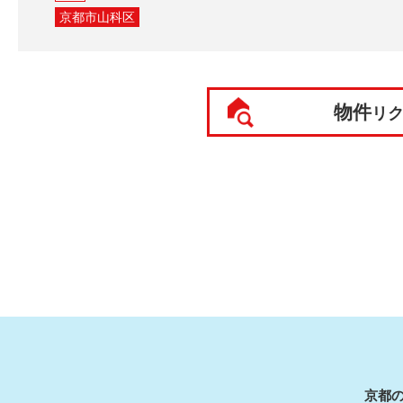
京都市山科区
物件
リ
京都