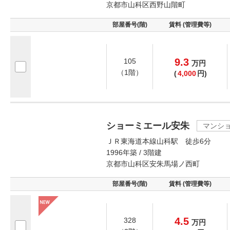
京都市山科区西野山階町
部屋番号(階)
賃料 (管理費等)
9.3
105
万
円
（1階）
(
4,000
円)
ショーミエール安朱
マンシ
ＪＲ東海道本線山科駅 徒歩6分
1996年築 / 3階建
京都市山科区安朱馬場ノ西町
部屋番号(階)
賃料 (管理費等)
4.5
328
万
円