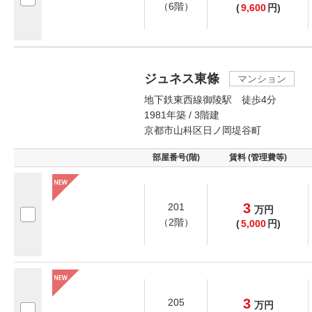
（6階）
(
9,600
円)
ジュネス東條
マンション
地下鉄東西線御陵駅 徒歩4分
1981年築 / 3階建
京都市山科区日ノ岡堤谷町
部屋番号(階)
賃料 (管理費等)
3
201
万
円
（2階）
(
5,000
円)
3
205
万
円