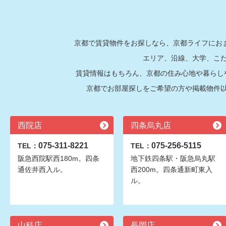
京都で賃貸物件をお探しなら、京都ライフにおま
エリア、沿線、大学、こ
賃貸情報はもちろん、京都の住み心地や暮らし
京都でお部屋探しをご希望の方や掲載物件
西院店
四条烏丸店
075-311-8221
075-256-5115
TEL：
TEL：
阪急西院駅西180m。四条
地下鉄四条駅・阪急烏丸駅
通佐井西入ル。
西200m。四条通新町東入
ル。
山科店
長岡店