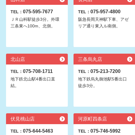
075-595-7677
075-957-4800
TEL：
TEL：
ＪＲ山科駅徒歩3分。外環
阪急長岡天神駅下車、アゼ
三条東へ100m、北側。
リア通り東入ル南側。
北山店
三条烏丸店
075-708-1711
075-213-7200
TEL：
TEL：
地下鉄北山駅4番出口直
地下鉄烏丸御池駅5番出口
結。
徒歩3分。
伏見桃山店
河原町四条店
075-644-5463
075-746-5992
TEL：
TEL：