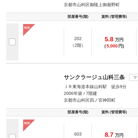
京都市山科区御陵上御廟野町
部屋番号(階)
賃料 (管理費等)
5.8
202
万
円
（2階）
(
5,000
円)
サンクラージュ山科三条
マ
ＪＲ東海道本線山科駅 徒歩9分
2006年築 / 7階建
京都市山科区四ノ宮神田町
部屋番号(階)
賃料 (管理費等)
8.7
603
万
円