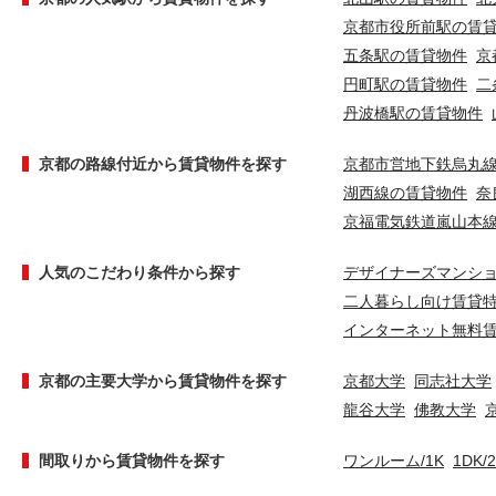
京都市役所前駅の賃
五条駅の賃貸物件
京
円町駅の賃貸物件
二
丹波橋駅の賃貸物件
京都の路線付近から賃貸物件を探す
京都市営地下鉄烏丸
湖西線の賃貸物件
奈
京福電気鉄道嵐山本
人気のこだわり条件から探す
デザイナーズマンシ
二人暮らし向け賃貸
インターネット無料
京都の主要大学から賃貸物件を探す
京都大学
同志社大学
龍谷大学
佛教大学
間取りから賃貸物件を探す
ワンルーム/1K
1DK/