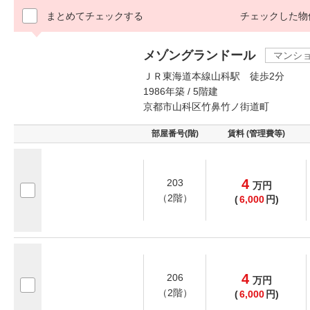
まとめてチェックする
チェックした物
メゾングランドール
マンシ
ＪＲ東海道本線山科駅 徒歩2分
1986年築 / 5階建
京都市山科区竹鼻竹ノ街道町
部屋番号(階)
賃料 (管理費等)
4
203
万
円
（2階）
(
6,000
円)
4
206
万
円
（2階）
(
6,000
円)