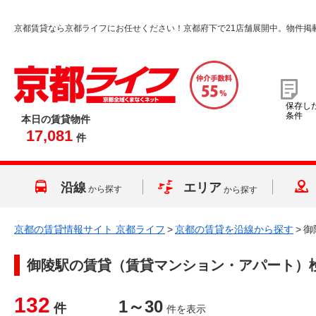
京都賃貸なら京都ライフにお任せください！京都府下で21店舗展開中。物件掲
保存し
条件
本日の賃貸物件
17,081
件
沿線
エリア
から探す
から探す
京都の賃貸情報サイト 京都ライフ
>
京都の賃貸を沿線から探す
>
御
御陵駅
の賃貸（賃貸マンション・アパート）
132
1～30
件
件を表示