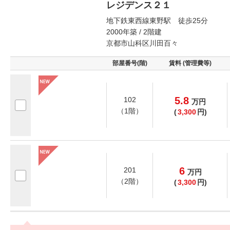
レジデンス２１
地下鉄東西線東野駅 徒歩25分
2000年築 / 2階建
京都市山科区川田百々
部屋番号(階)
賃料 (管理費等)
5.8
102
万
円
（1階）
(
3,300
円)
6
201
万
円
（2階）
(
3,300
円)