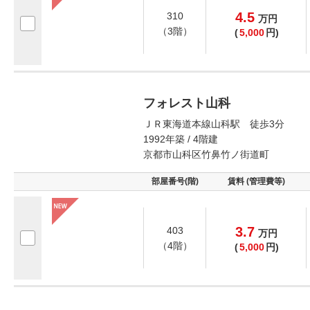
4.5
310
万
円
（3階）
(
5,000
円)
フォレスト山科
ＪＲ東海道本線山科駅 徒歩3分
1992年築 / 4階建
京都市山科区竹鼻竹ノ街道町
部屋番号(階)
賃料 (管理費等)
3.7
403
万
円
（4階）
(
5,000
円)