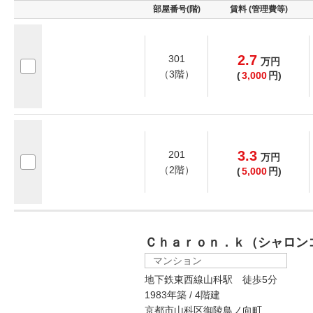
部屋番号(階)
賃料 (管理費等)
2.7
301
万
円
（3階）
(
3,000
円)
3.3
201
万
円
（2階）
(
5,000
円)
Ｃｈａｒｏｎ．ｋ（シャロン
マンション
地下鉄東西線山科駅 徒歩5分
1983年築 / 4階建
京都市山科区御陵鳥ノ向町