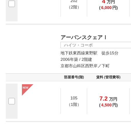
4
202
万
円
（2階）
(
6,000
円)
アーバンスクェアⅠ
ハイツ・コーポ
地下鉄東西線東野駅 徒歩15分
2006年築 / 2階建
京都市山科区西野岸ノ下町
部屋番号(階)
賃料 (管理費等)
7.2
105
万
円
（1階）
(
4,500
円)