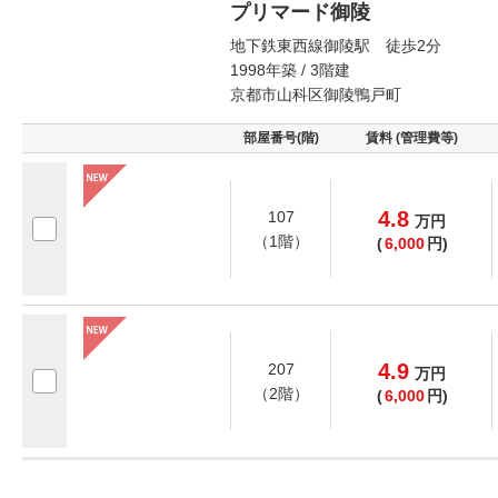
プリマード御陵
地下鉄東西線御陵駅 徒歩2分
1998年築 / 3階建
京都市山科区御陵鴨戸町
部屋番号(階)
賃料 (管理費等)
4.8
107
万
円
（1階）
(
6,000
円)
4.9
207
万
円
（2階）
(
6,000
円)