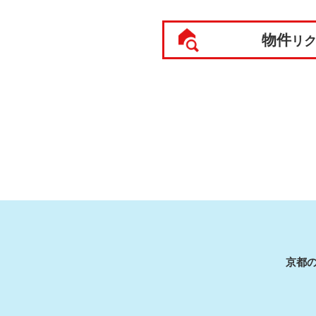
物件
リ
京都