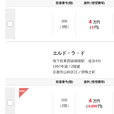
部屋番号(階)
賃料 (管理費等)
4
306
万
円
（3階）
(
0
円)
エルド・ラ・ド
地下鉄東西線御陵駅 徒歩4分
1997年築 / 2階建
京都市山科区日ノ岡鴨土町
部屋番号(階)
賃料 (管理費等)
4
205
万
円
（2階）
(
4,000
円)