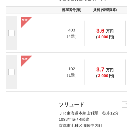
部屋番号(階)
賃料 (管理費等)
3.6
403
万
円
（4階）
(
4,000
円)
3.7
102
万
円
（1階）
(
3,000
円)
ソリュード
ＪＲ東海道本線山科駅 徒歩12分
1993年築 / 4階建
京都市山科区御陵中内町