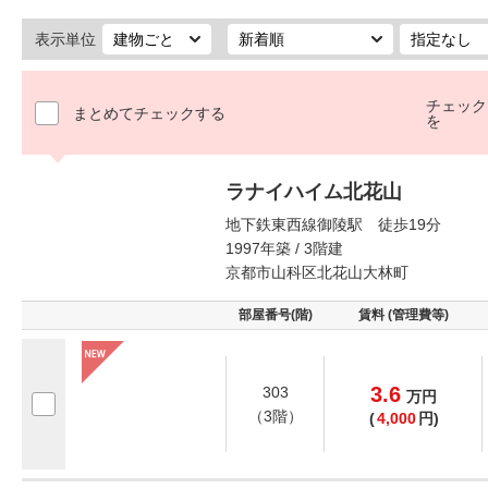
表示単位
チェック
まとめてチェックする
を
ラナイハイム北花山
地下鉄東西線御陵駅 徒歩19分
1997年築 / 3階建
京都市山科区北花山大林町
部屋番号(階)
賃料 (管理費等)
3.6
303
万
円
（3階）
(
4,000
円)