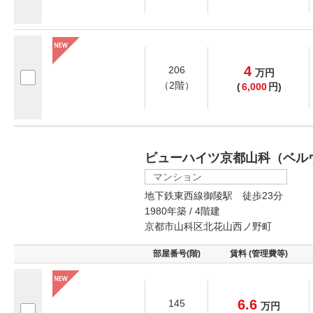
4
206
万
円
（2階）
(
6,000
円)
ビューハイツ京都山科（ベル
マンション
地下鉄東西線御陵駅 徒歩23分
1980年築 / 4階建
京都市山科区北花山西ノ野町
部屋番号(階)
賃料 (管理費等)
6.6
145
万
円