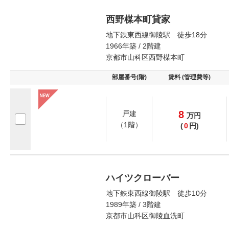
西野楳本町貸家
地下鉄東西線御陵駅 徒歩18分
1966年築 / 2階建
京都市山科区西野楳本町
部屋番号(階)
賃料 (管理費等)
8
戸建
万
円
（1階）
(
0
円)
ハイツクローバー
地下鉄東西線御陵駅 徒歩10分
1989年築 / 3階建
京都市山科区御陵血洗町