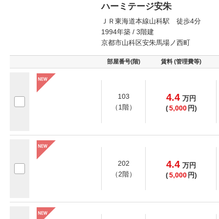
ハーミテージ安朱
ＪＲ東海道本線山科駅 徒歩4分
1994年築 / 3階建
京都市山科区安朱馬場ノ西町
部屋番号(階)
賃料 (管理費等)
4.4
103
万
円
（1階）
(
5,000
円)
4.4
202
万
円
（2階）
(
5,000
円)