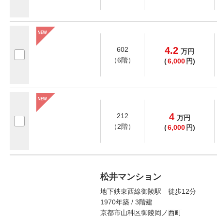
4.2
602
万
円
（6階）
(
6,000
円)
4
212
万
円
（2階）
(
6,000
円)
松井マンション
地下鉄東西線御陵駅 徒歩12分
1970年築 / 3階建
京都市山科区御陵岡ノ西町