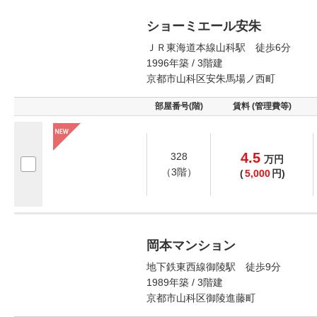
ショーミエール安朱
ＪＲ東海道本線山科駅 徒歩6分
1996年築 / 3階建
京都市山科区安朱馬場ノ西町
部屋番号(階)
賃料 (管理費等)
4.5
328
万
円
（3階）
(
5,000
円)
岡本マンション
地下鉄東西線御陵駅 徒歩9分
1989年築 / 3階建
京都市山科区御陵進藤町