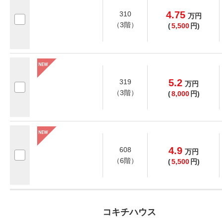
4.75
310
万
円
（3階）
(
5,500
円)
5.2
319
万
円
（3階）
(
8,000
円)
4.9
608
万
円
（6階）
(
5,500
円)
コキチハウス