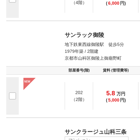
（4階）
(
6,000
円)
サンラック御陵
地下鉄東西線御陵駅 徒歩5分
1979年築 / 2階建
京都市山科区御陵上御廟野町
部屋番号(階)
賃料 (管理費等)
5.8
202
万
円
（2階）
(
5,000
円)
サンクラージュ山科三条
マンション