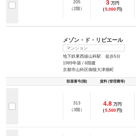
3
205
万
円
（2階）
(
5,000
円)
メゾン・ド・リビエール
マンション
地下鉄東西線山科駅 徒歩5分
1989年築 / 6階建
京都市山科区御陵大津畑町
部屋番号(階)
賃料 (管理費等)
4.8
313
万
円
（3階）
(
5,500
円)