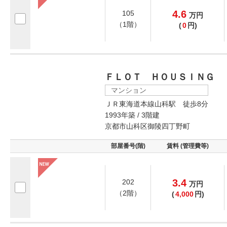
4.6
105
万
円
（1階）
(
0
円)
ＦＬＯＴ ＨＯＵＳＩＮＧ
マンション
ＪＲ東海道本線山科駅 徒歩8分
1993年築 / 3階建
京都市山科区御陵四丁野町
部屋番号(階)
賃料 (管理費等)
3.4
202
万
円
（2階）
(
4,000
円)