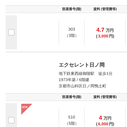
部屋番号(階)
賃料 (管理費等)
4.7
303
万
円
（3階）
(
3,000
円)
エクセレント日ノ岡
地下鉄東西線御陵駅 徒歩1分
1973年築 / 6階建
京都市山科区日ノ岡鴨土町
部屋番号(階)
賃料 (管理費等)
4
510
万
円
（5階）
(
6,000
円)