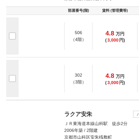
部屋番号(階)
賃料 (管理費等)
4.8
506
万
円
（4階）
(
3,000
円)
4.8
302
万
円
（3階）
(
3,000
円)
ラクア安朱
ＪＲ東海道本線山科駅 徒歩2分
2006年築 / 2階建
京都市山科区安朱桟敷町