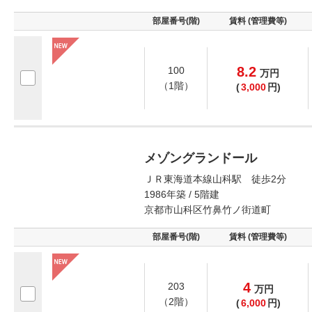
部屋番号(階)
賃料 (管理費等)
8.2
100
万
円
（1階）
(
3,000
円)
メゾングランドール
ＪＲ東海道本線山科駅 徒歩2分
1986年築 / 5階建
京都市山科区竹鼻竹ノ街道町
部屋番号(階)
賃料 (管理費等)
4
203
万
円
（2階）
(
6,000
円)