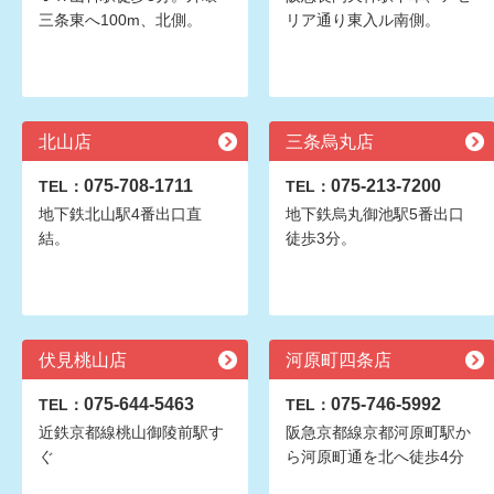
三条東へ100m、北側。
リア通り東入ル南側。
北山店
三条烏丸店
075-708-1711
075-213-7200
TEL：
TEL：
地下鉄北山駅4番出口直
地下鉄烏丸御池駅5番出口
結。
徒歩3分。
伏見桃山店
河原町四条店
075-644-5463
075-746-5992
TEL：
TEL：
近鉄京都線桃山御陵前駅す
阪急京都線京都河原町駅か
ぐ
ら河原町通を北へ徒歩4分