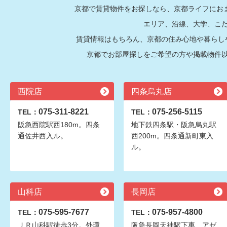
京都で賃貸物件をお探しなら、京都ライフにおま
エリア、沿線、大学、こ
賃貸情報はもちろん、京都の住み心地や暮らし
京都でお部屋探しをご希望の方や掲載物件
西院店
四条烏丸店
075-311-8221
075-256-5115
TEL：
TEL：
阪急西院駅西180m。四条
地下鉄四条駅・阪急烏丸駅
通佐井西入ル。
西200m。四条通新町東入
ル。
山科店
長岡店
075-595-7677
075-957-4800
TEL：
TEL：
ＪＲ山科駅徒歩3分。外環
阪急長岡天神駅下車、アゼ