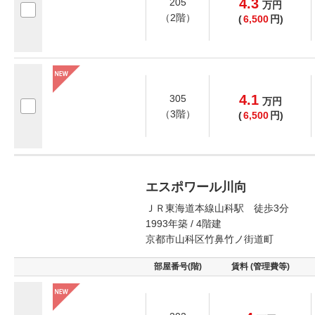
4.3
205
万
円
（2階）
(
6,500
円)
4.1
305
万
円
（3階）
(
6,500
円)
エスポワール川向
ＪＲ東海道本線山科駅 徒歩3分
1993年築 / 4階建
京都市山科区竹鼻竹ノ街道町
部屋番号(階)
賃料 (管理費等)