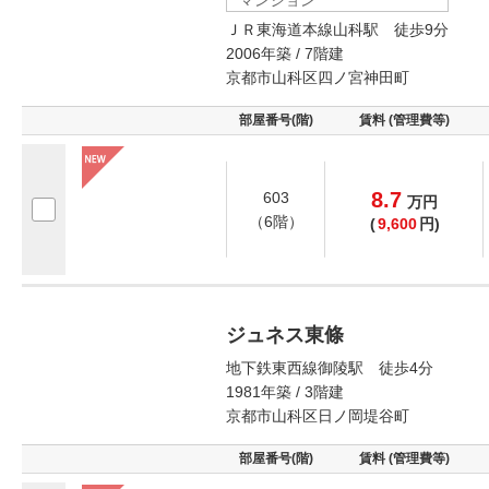
ＪＲ東海道本線山科駅 徒歩9分
2006年築 / 7階建
京都市山科区四ノ宮神田町
部屋番号(階)
賃料 (管理費等)
8.7
603
万
円
（6階）
(
9,600
円)
ジュネス東條
地下鉄東西線御陵駅 徒歩4分
1981年築 / 3階建
京都市山科区日ノ岡堤谷町
部屋番号(階)
賃料 (管理費等)